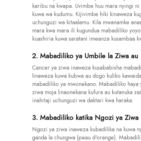
karibu na kwapa. Uvimbe huu mara nyingi 
kuwa wa kudumu. Kijivimbe hiki kinaweza kug
uchunguzi wa kitaalamu. Kila mwanamke ana
mara kwa mara ili kugundua mabadiliko yo
kuashiria kuwa saratani imeanza kusambaa kw
2. Mabadiliko ya Umbile la Ziwa a
Cancer ya ziwa inaweza kusababisha mabadil
linaweza kuwa kubwa au dogo kuliko kawaid
mabadiliko ya mwonekano. Mabadiliko haya y
ziwa moja linaonekana kufura au kutanuka zaid
inahitaji uchunguzi wa daktari kwa haraka.
3. Mabadiliko katika Ngozi ya Ziwa
Ngozi ya ziwa inaweza kubadilika na kuwa n
ganda la chungwa (peau d'orange). Mabadilik