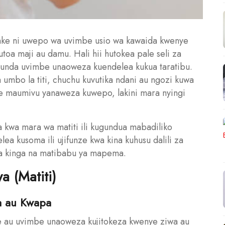
amke ni uwepo wa uvimbe usio wa kawaida kwenye
utoa maji au damu. Hali hii hutokea pale seli za
kuunda uvimbe unaoweza kuendelea kukua taratibu.
mbo la titi, chuchu kuvutika ndani au ngozi kuwa
ne maumivu yanaweza kuwepo, lakini mara nyingi
 kwa mara wa matiti ili kugundua mabadiliko
a kusoma ili ujifunze kwa kina kuhusu dalili za
 za kinga na matibabu ya mapema.
wa (Matiti)
a au Kwapa
mbe au uvimbe unaoweza kujitokeza kwenye ziwa au