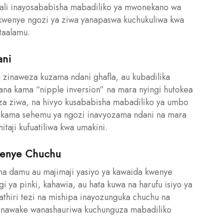
hali inayosababisha mabadiliko ya mwonekano wa
 kwenye ngozi ya ziwa yanapaswa kuchukuliwa kwa
itaalamu.
ani
 zinaweza kuzama ndani ghafla, au kubadilika
likana kama “nipple inversion” na mara nyingi hutokea
i za ziwa, na hivyo kusababisha mabadiliko ya umbo
a kama sehemu ya ngozi inavyozama ndani na mara
itaji kufuatiliwa kwa umakini.
wenye Chuchu
a na damu au majimaji yasiyo ya kawaida kwenye
 ya pinki, kahawia, au hata kuwa na harufu isiyo ya
athiri tezi na mishipa inayozunguka chuchu na
Wanawake wanashauriwa kuchunguza mabadiliko