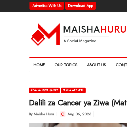
Advertise With Us
Download App
HOME
OUR TOPICS
ABOUT US
CONT
AFYA YA MWANAMKE
PAKUA APP YETU
Dalili za Cancer ya Ziwa (Mati
By
Maisha Huru
Aug 06, 2026