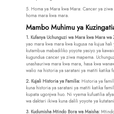
5. Homa ya Mara kwa Mara: Cancer ya ziwa i
homa mara kwa mara.
Mambo Muhimu ya Kuzingati
1. Kufanya Uchunguzi wa Mara kwa Mara wa 
yao mara kwa mara kwa kugusa na kujua hali 
kutambua mabadiliko yoyote yasiyo ya kawa
kugundua cancer ya ziwa mapema. Uchunguz
unashauriwa mara kwa mara, hasa kwa wanaw
walio na historia ya saratani ya matiti katika f
2. Kujali Historia ya Familia:
Historia ya fami
kuna historia ya saratani ya matiti katika f
kupata ugonjwa huo. Ni vyema kufuatilia afy
wa daktari ikiwa kuna dalili yoyote ya kutatan
3. Kudumisha Mtindo Bora wa Maisha:
Mtindo 