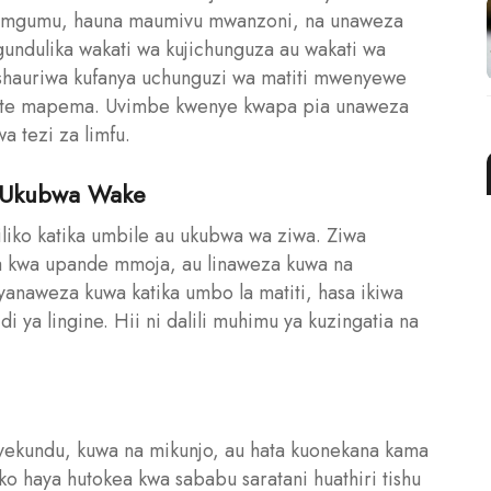
ni mgumu, hauna maumivu mwanzoni, na unaweza
undulika wakati wa kujichunguza au wakati wa
shauriwa kufanya uchunguzi wa matiti mwenyewe
yote mapema. Uvimbe kwenye kwapa pia unaweza
a tezi za limfu.
u Ukubwa Wake
iko katika umbile au ukubwa wa ziwa. Ziwa
a kwa upande mmoja, au linaweza kuwa na
anaweza kuwa katika umbo la matiti, hasa ikiwa
i ya lingine. Hii ni dalili muhimu ya kuzingatia na
yekundu, kuwa na mikunjo, au hata kuonekana kama
o haya hutokea kwa sababu saratani huathiri tishu