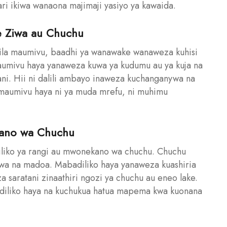
i ikiwa wanaona majimaji yasiyo ya kawaida.
e Ziwa au Chuchu
bila maumivu, baadhi ya wanawake wanaweza kuhisi
umivu haya yanaweza kuwa ya kudumu au ya kuja na
ni. Hii ni dalili ambayo inaweza kuchanganywa na
a maumivu haya ni ya muda mrefu, ni muhimu
kano wa Chuchu
liko ya rangi au mwonekano wa chuchu. Chuchu
wa na madoa. Mabadiliko haya yanaweza kuashiria
za saratani zinaathiri ngozi ya chuchu au eneo lake.
iliko haya na kuchukua hatua mapema kwa kuonana