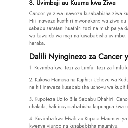
8. Uvimbaji au Kuuma kwa Ziwa
Cancer ya ziwa inaweza kusababisha ziwa kuh
Hii inaweza kuathiri mwonekano wa ziwa au
sababu saratani huathiri tezi na mishipa ya 
wa kawaida wa maji na kusababisha uvimbe. Hi
haraka.
Dalili Nyinginezo za Cancer 
1. Kuvimba kwa Tezi za Limfu: Tezi za limfu
2. Kukosa Hamasa na Kujihisi Uchovu wa Kudu
na hii inaweza kusababisha uchovu wa kupitil
3. Kupoteza Uzito Bila Sababu Dhahiri: Ca
chakula, hali inayosababisha kupungua kwa u
4. Kuvimba kwa Mwili au Kupata Maumivu ya
kwenye viungo na kusababisha maumivu.