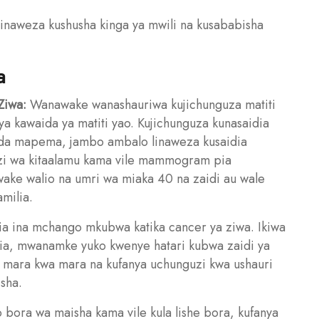
naweza kushusha kinga ya mwili na kusababisha
a
Ziwa:
Wanawake wanashauriwa kujichunguza matiti
ya kawaida ya matiti yao. Kujichunguza kunasaidia
ida mapema, jambo ambalo linaweza kusaidia
i wa kitaalamu kama vile mammogram pia
ake walio na umri wa miaka 40 na zaidi au wale
amilia.
lia ina mchango mkubwa katika cancer ya ziwa. Ikiwa
amilia, mwanamke yuko kwenye hatari kubwa zaidi ya
a mara kwa mara na kufanya uchunguzi kwa ushauri
isha.
bora wa maisha kama vile kula lishe bora, kufanya