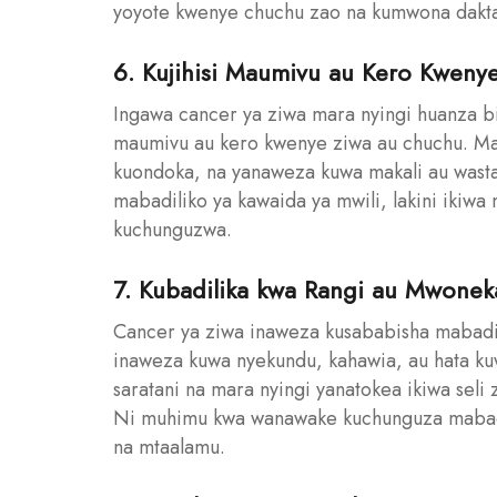
yoyote kwenye chuchu zao na kumwona daktar
6. Kujihisi Maumivu au Kero Kweny
Ingawa cancer ya ziwa mara nyingi huanza 
maumivu au kero kwenye ziwa au chuchu. Ma
kuondoka, na yanaweza kuwa makali au wasta
mabadiliko ya kawaida ya mwili, lakini ikiw
kuchunguzwa.
7. Kubadilika kwa Rangi au Mwone
Cancer ya ziwa inaweza kusababisha mabadi
inaweza kuwa nyekundu, kahawia, au hata ku
saratani na mara nyingi yanatokea ikiwa seli 
Ni muhimu kwa wanawake kuchunguza mabad
na mtaalamu.