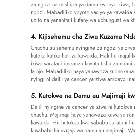
za ngozi na mishipa ya damu kwenye ziwa, 
ngozi. Mabadiliko yoyote yasiyo ya kawaida
uzito na yanahitaji kufanyiwa uchunguzi wa k
4. Kijisehemu cha Ziwa Kuzama Nd
Chuchu au sehemu nyingine za ngozi ya ziwa
kutoka katika hali ya kawaida. Hali hii inaju
ikiwa saratani imeanza kuvuta tishu za ndan
la nje. Mabadiliko haya yanaweza kuonekan
nyingi ni dalili ya cancer ya ziwa ambayo inah
5. Kutokwa na Damu au Majimaji k
Dalili nyingine ya cancer ya ziwa ni kutokw
chuchu. Majimaji haya yanaweza kuwa ya rangi
kawaida. Hii hutokea kwa sababu saratani hu
kusababisha uvujaji wa damu au majimaji. 