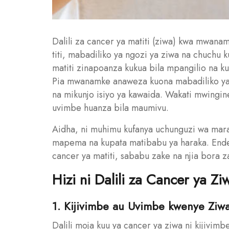
Dalili za cancer ya matiti (ziwa) kwa mwan
titi, mabadiliko ya ngozi ya ziwa na chuchu k
matiti zinapoanza kukua bila mpangilio na 
Pia mwanamke anaweza kuona mabadiliko ya u
na mikunjo isiyo ya kawaida. Wakati mwingi
uvimbe huanza bila maumivu.
Aidha, ni muhimu kufanya uchunguzi wa mara
mapema na kupata matibabu ya haraka. Endele
cancer ya matiti, sababu zake na njia bora
Hizi ni Dalili za Cancer ya Zi
1. Kijivimbe au Uvimbe kwenye Ziw
Dalili moja kuu ya cancer ya ziwa ni kijivi