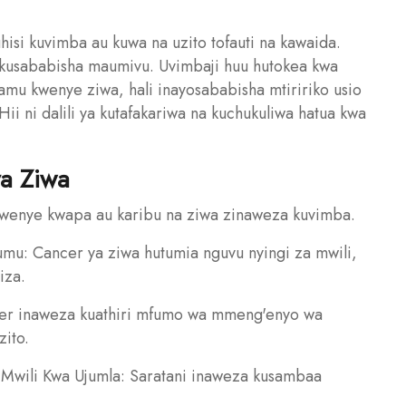
isi kuvimba au kuwa na uzito tofauti na kawaida.
 kusababisha maumivu. Uvimbaji huu hutokea kwa
damu kwenye ziwa, hali inayosababisha mtiririko usio
i ni dalili ya kutafakariwa na kuchukuliwa hatua kwa
ya Ziwa
 kwenye kwapa au karibu na ziwa zinaweza kuvimba.
mu: Cancer ya ziwa hutumia nguvu nyingi za mwili,
iza.
ncer inaweza kuathiri mfumo wa mmeng'enyo wa
zito.
 Mwili Kwa Ujumla: Saratani inaweza kusambaa