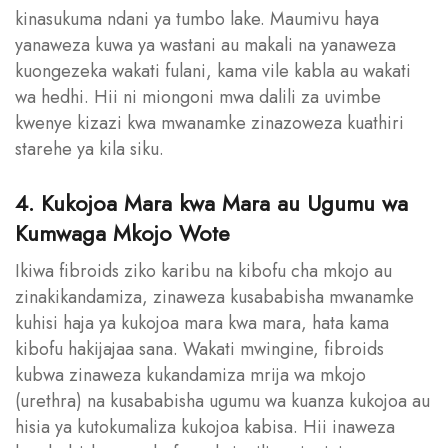
kinasukuma ndani ya tumbo lake. Maumivu haya
yanaweza kuwa ya wastani au makali na yanaweza
kuongezeka wakati fulani, kama vile kabla au wakati
wa hedhi. Hii ni miongoni mwa dalili za uvimbe
kwenye kizazi kwa mwanamke zinazoweza kuathiri
starehe ya kila siku.
4. Kukojoa Mara kwa Mara au Ugumu wa
Kumwaga Mkojo Wote
Ikiwa fibroids ziko karibu na kibofu cha mkojo au
zinakikandamiza, zinaweza kusababisha mwanamke
kuhisi haja ya kukojoa mara kwa mara, hata kama
kibofu hakijajaa sana. Wakati mwingine, fibroids
kubwa zinaweza kukandamiza mrija wa mkojo
(urethra) na kusababisha ugumu wa kuanza kukojoa au
hisia ya kutokumaliza kukojoa kabisa. Hii inaweza