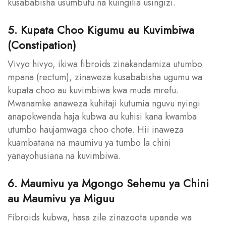
kusababisha usumbufu na kuingilia usingizi.
5. Kupata Choo Kigumu au Kuvimbiwa
(Constipation)
Vivyo hivyo, ikiwa fibroids zinakandamiza utumbo
mpana (rectum), zinaweza kusababisha ugumu wa
kupata choo au kuvimbiwa kwa muda mrefu.
Mwanamke anaweza kuhitaji kutumia nguvu nyingi
anapokwenda haja kubwa au kuhisi kana kwamba
utumbo haujamwaga choo chote. Hii inaweza
kuambatana na maumivu ya tumbo la chini
yanayohusiana na kuvimbiwa.
6. Maumivu ya Mgongo Sehemu ya Chini
au Maumivu ya Miguu
Fibroids kubwa, hasa zile zinazoota upande wa