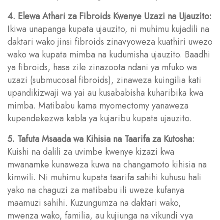
4. Elewa Athari za Fibroids Kwenye Uzazi na Ujauzito:
Ikiwa unapanga kupata ujauzito, ni muhimu kujadili na
daktari wako jinsi fibroids zinavyoweza kuathiri uwezo
wako wa kupata mimba na kudumisha ujauzito. Baadhi
ya fibroids, hasa zile zinazoota ndani ya mfuko wa
uzazi (submucosal fibroids), zinaweza kuingilia kati
upandikizwaji wa yai au kusababisha kuharibika kwa
mimba. Matibabu kama myomectomy yanaweza
kupendekezwa kabla ya kujaribu kupata ujauzito.
5. Tafuta Msaada wa Kihisia na Taarifa za Kutosha:
Kuishi na dalili za uvimbe kwenye kizazi kwa
mwanamke kunaweza kuwa na changamoto kihisia na
kimwili. Ni muhimu kupata taarifa sahihi kuhusu hali
yako na chaguzi za matibabu ili uweze kufanya
maamuzi sahihi. Kuzungumza na daktari wako,
mwenza wako, familia, au kujiunga na vikundi vya