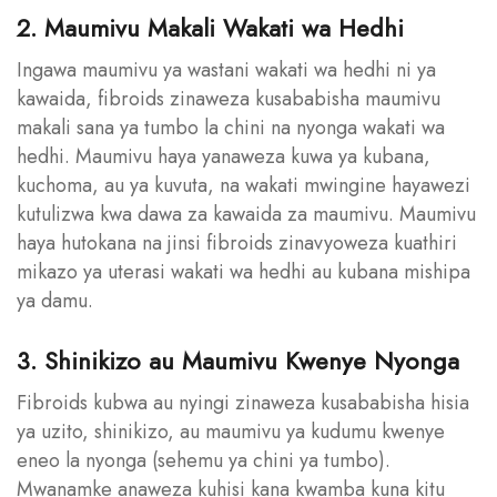
2. Maumivu Makali Wakati wa Hedhi
Ingawa maumivu ya wastani wakati wa hedhi ni ya
kawaida, fibroids zinaweza kusababisha maumivu
makali sana ya tumbo la chini na nyonga wakati wa
hedhi. Maumivu haya yanaweza kuwa ya kubana,
kuchoma, au ya kuvuta, na wakati mwingine hayawezi
kutulizwa kwa dawa za kawaida za maumivu. Maumivu
haya hutokana na jinsi fibroids zinavyoweza kuathiri
mikazo ya uterasi wakati wa hedhi au kubana mishipa
ya damu.
3. Shinikizo au Maumivu Kwenye Nyonga
Fibroids kubwa au nyingi zinaweza kusababisha hisia
ya uzito, shinikizo, au maumivu ya kudumu kwenye
eneo la nyonga (sehemu ya chini ya tumbo).
Mwanamke anaweza kuhisi kana kwamba kuna kitu