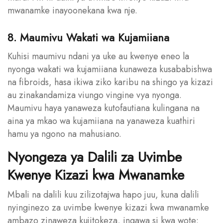
mwanamke inayoonekana kwa nje.
8. Maumivu Wakati wa Kujamiiana
Kuhisi maumivu ndani ya uke au kwenye eneo la
nyonga wakati wa kujamiiana kunaweza kusababishwa
na fibroids, hasa ikiwa ziko karibu na shingo ya kizazi
au zinakandamiza viungo vingine vya nyonga.
Maumivu haya yanaweza kutofautiana kulingana na
aina ya mkao wa kujamiiana na yanaweza kuathiri
hamu ya ngono na mahusiano.
Nyongeza ya Dalili za Uvimbe
Kwenye Kizazi kwa Mwanamke
Mbali na dalili kuu zilizotajwa hapo juu, kuna dalili
nyinginezo za uvimbe kwenye kizazi kwa mwanamke
ambazo zinaweza kujitokeza, ingawa si kwa wote: