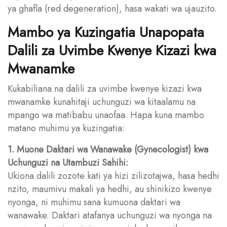
ya ghafla (red degeneration), hasa wakati wa ujauzito.
Mambo ya Kuzingatia Unapopata
Dalili za Uvimbe Kwenye Kizazi kwa
Mwanamke
Kukabiliana na dalili za uvimbe kwenye kizazi kwa
mwanamke kunahitaji uchunguzi wa kitaalamu na
mpango wa matibabu unaofaa. Hapa kuna mambo
matano muhimu ya kuzingatia:
1. Muone Daktari wa Wanawake (Gynecologist) kwa
Uchunguzi na Utambuzi Sahihi:
Ukiona dalili zozote kati ya hizi zilizotajwa, hasa hedhi
nzito, maumivu makali ya hedhi, au shinikizo kwenye
nyonga, ni muhimu sana kumuona daktari wa
wanawake. Daktari atafanya uchunguzi wa nyonga na