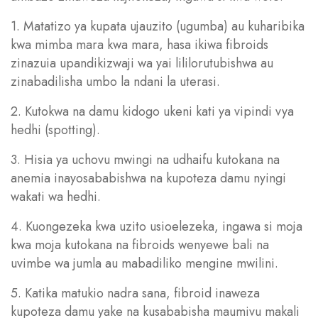
1. Matatizo ya kupata ujauzito (ugumba) au kuharibika
kwa mimba mara kwa mara, hasa ikiwa fibroids
zinazuia upandikizwaji wa yai lililorutubishwa au
zinabadilisha umbo la ndani la uterasi.
2. Kutokwa na damu kidogo ukeni kati ya vipindi vya
hedhi (spotting).
3. Hisia ya uchovu mwingi na udhaifu kutokana na
anemia inayosababishwa na kupoteza damu nyingi
wakati wa hedhi.
4. Kuongezeka kwa uzito usioelezeka, ingawa si moja
kwa moja kutokana na fibroids wenyewe bali na
uvimbe wa jumla au mabadiliko mengine mwilini.
5. Katika matukio nadra sana, fibroid inaweza
kupoteza damu yake na kusababisha maumivu makali