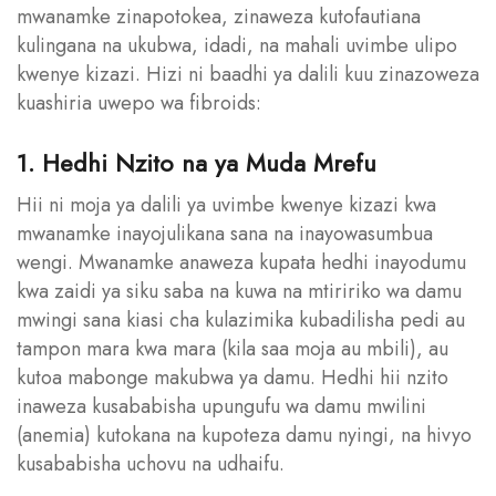
mwanamke zinapotokea, zinaweza kutofautiana
kulingana na ukubwa, idadi, na mahali uvimbe ulipo
kwenye kizazi. Hizi ni baadhi ya dalili kuu zinazoweza
kuashiria uwepo wa fibroids:
1. Hedhi Nzito na ya Muda Mrefu
Hii ni moja ya dalili ya uvimbe kwenye kizazi kwa
mwanamke inayojulikana sana na inayowasumbua
wengi. Mwanamke anaweza kupata hedhi inayodumu
kwa zaidi ya siku saba na kuwa na mtiririko wa damu
mwingi sana kiasi cha kulazimika kubadilisha pedi au
tampon mara kwa mara (kila saa moja au mbili), au
kutoa mabonge makubwa ya damu. Hedhi hii nzito
inaweza kusababisha upungufu wa damu mwilini
(anemia) kutokana na kupoteza damu nyingi, na hivyo
kusababisha uchovu na udhaifu.