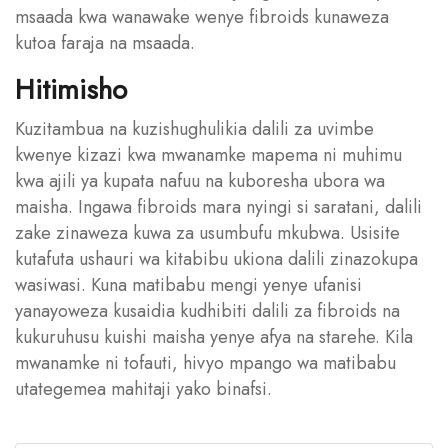
msaada kwa wanawake wenye fibroids kunaweza
kutoa faraja na msaada.
Hitimisho
Kuzitambua na kuzishughulikia dalili za uvimbe
kwenye kizazi kwa mwanamke mapema ni muhimu
kwa ajili ya kupata nafuu na kuboresha ubora wa
maisha. Ingawa fibroids mara nyingi si saratani, dalili
zake zinaweza kuwa za usumbufu mkubwa. Usisite
kutafuta ushauri wa kitabibu ukiona dalili zinazokupa
wasiwasi. Kuna matibabu mengi yenye ufanisi
yanayoweza kusaidia kudhibiti dalili za fibroids na
kukuruhusu kuishi maisha yenye afya na starehe. Kila
mwanamke ni tofauti, hivyo mpango wa matibabu
utategemea mahitaji yako binafsi.