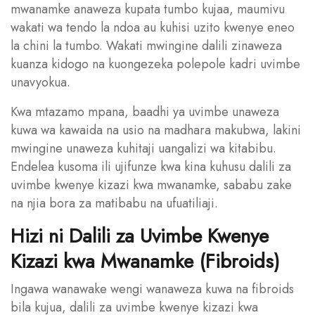
mwanamke anaweza kupata tumbo kujaa, maumivu
wakati wa tendo la ndoa au kuhisi uzito kwenye eneo
la chini la tumbo. Wakati mwingine dalili zinaweza
kuanza kidogo na kuongezeka polepole kadri uvimbe
unavyokua.
Kwa mtazamo mpana, baadhi ya uvimbe unaweza
kuwa wa kawaida na usio na madhara makubwa, lakini
mwingine unaweza kuhitaji uangalizi wa kitabibu.
Endelea kusoma ili ujifunze kwa kina kuhusu dalili za
uvimbe kwenye kizazi kwa mwanamke, sababu zake
na njia bora za matibabu na ufuatiliaji.
Hizi ni Dalili za Uvimbe Kwenye
Kizazi kwa Mwanamke (Fibroids)
Ingawa wanawake wengi wanaweza kuwa na fibroids
bila kujua, dalili za uvimbe kwenye kizazi kwa