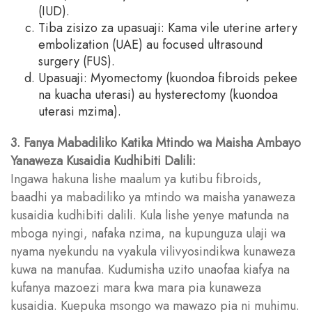
(IUD).
Tiba zisizo za upasuaji: Kama vile uterine artery
embolization (UAE) au focused ultrasound
surgery (FUS).
Upasuaji: Myomectomy (kuondoa fibroids pekee
na kuacha uterasi) au hysterectomy (kuondoa
uterasi mzima).
3. Fanya Mabadiliko Katika Mtindo wa Maisha Ambayo
Yanaweza Kusaidia Kudhibiti Dalili:
Ingawa hakuna lishe maalum ya kutibu fibroids,
baadhi ya mabadiliko ya mtindo wa maisha yanaweza
kusaidia kudhibiti dalili. Kula lishe yenye matunda na
mboga nyingi, nafaka nzima, na kupunguza ulaji wa
nyama nyekundu na vyakula vilivyosindikwa kunaweza
kuwa na manufaa. Kudumisha uzito unaofaa kiafya na
kufanya mazoezi mara kwa mara pia kunaweza
kusaidia. Kuepuka msongo wa mawazo pia ni muhimu.