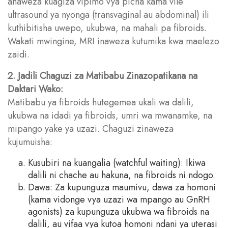
anaweza kuagiza vipimo vya picha kama vile
ultrasound ya nyonga (transvaginal au abdominal) ili
kuthibitisha uwepo, ukubwa, na mahali pa fibroids.
Wakati mwingine, MRI inaweza kutumika kwa maelezo
zaidi.
2. Jadili Chaguzi za Matibabu Zinazopatikana na
Daktari Wako:
Matibabu ya fibroids hutegemea ukali wa dalili,
ukubwa na idadi ya fibroids, umri wa mwanamke, na
mipango yake ya uzazi. Chaguzi zinaweza
kujumuisha:
Kusubiri na kuangalia (watchful waiting): Ikiwa
dalili ni chache au hakuna, na fibroids ni ndogo.
Dawa: Za kupunguza maumivu, dawa za homoni
(kama vidonge vya uzazi wa mpango au GnRH
agonists) za kupunguza ukubwa wa fibroids na
dalili, au vifaa vya kutoa homoni ndani ya uterasi