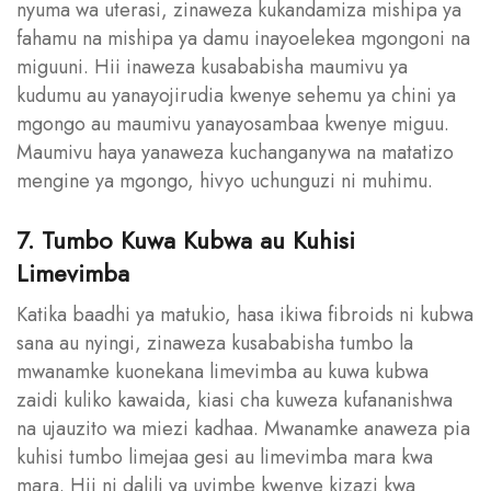
nyuma wa uterasi, zinaweza kukandamiza mishipa ya
fahamu na mishipa ya damu inayoelekea mgongoni na
miguuni. Hii inaweza kusababisha maumivu ya
kudumu au yanayojirudia kwenye sehemu ya chini ya
mgongo au maumivu yanayosambaa kwenye miguu.
Maumivu haya yanaweza kuchanganywa na matatizo
mengine ya mgongo, hivyo uchunguzi ni muhimu.
7. Tumbo Kuwa Kubwa au Kuhisi
Limevimba
Katika baadhi ya matukio, hasa ikiwa fibroids ni kubwa
sana au nyingi, zinaweza kusababisha tumbo la
mwanamke kuonekana limevimba au kuwa kubwa
zaidi kuliko kawaida, kiasi cha kuweza kufananishwa
na ujauzito wa miezi kadhaa. Mwanamke anaweza pia
kuhisi tumbo limejaa gesi au limevimba mara kwa
mara. Hii ni dalili ya uvimbe kwenye kizazi kwa