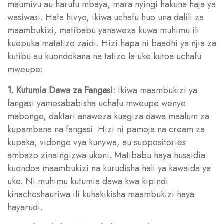
maumivu au harufu mbaya, mara nyingi hakuna haja ya
wasiwasi. Hata hivyo, ikiwa uchafu huo una dalili za
maambukizi, matibabu yanaweza kuwa muhimu ili
kuepuka matatizo zaidi. Hizi hapa ni baadhi ya njia za
kutibu au kuondokana na tatizo la uke kutoa uchafu
mweupe:
1. Kutumia Dawa za Fangasi:
Ikiwa maambukizi ya
fangasi yamesababisha uchafu mweupe wenye
mabonge, daktari anaweza kuagiza dawa maalum za
kupambana na fangasi. Hizi ni pamoja na cream za
kupaka, vidonge vya kunywa, au suppositories
ambazo zinaingizwa ukeni. Matibabu haya husaidia
kuondoa maambukizi na kurudisha hali ya kawaida ya
uke. Ni muhimu kutumia dawa kwa kipindi
kinachoshauriwa ili kuhakikisha maambukizi haya
hayarudi.