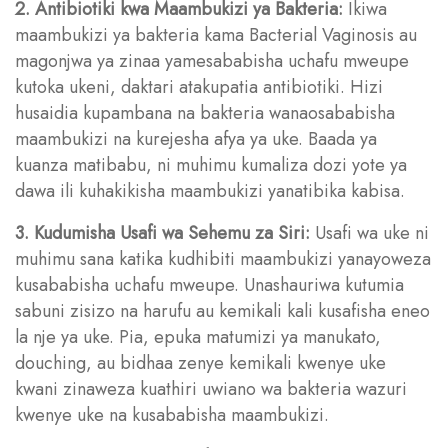
2. Antibiotiki kwa Maambukizi ya Bakteria:
Ikiwa
maambukizi ya bakteria kama Bacterial Vaginosis au
magonjwa ya zinaa yamesababisha uchafu mweupe
kutoka ukeni, daktari atakupatia antibiotiki. Hizi
husaidia kupambana na bakteria wanaosababisha
maambukizi na kurejesha afya ya uke. Baada ya
kuanza matibabu, ni muhimu kumaliza dozi yote ya
dawa ili kuhakikisha maambukizi yanatibika kabisa.
3. Kudumisha Usafi wa Sehemu za Siri:
Usafi wa uke ni
muhimu sana katika kudhibiti maambukizi yanayoweza
kusababisha uchafu mweupe. Unashauriwa kutumia
sabuni zisizo na harufu au kemikali kali kusafisha eneo
la nje ya uke. Pia, epuka matumizi ya manukato,
douching, au bidhaa zenye kemikali kwenye uke
kwani zinaweza kuathiri uwiano wa bakteria wazuri
kwenye uke na kusababisha maambukizi.