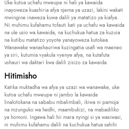
Uke kutoa uchafu mweupe ni hali ya kawaida
inayoweza kuashiria afya njema ya uzazi, lakini wakati
mwingine inaweza kuwa dalili ya matatizo ya kiafya.
Ni muhimu kufahamu tofauti kati ya uchafu wa kawaida
na ule usio wa kawaida, na kuchukua hatua za kuzuia
na kutibu matatizo yoyote yanayoweza kutokea.
Wanawake wanashauriwa kuzingatia usafi wa maeneo
ya siri, kutumia vyakula vyenye afya, na kutafuta
ushauri wa daktari kwa dalili zisizo za kawaida.
Hitimisho
Katika muktadha wa afya ya uzazi wa wanawake, uke
kutoa uchafu mweupe ni jambo la kawaida
linalotokana na sababu mbalimbali, ikiwa ni pamoja
na mzunguko wa hedhi, maambukizi, na mabadiliko
ya homoni. Ingawa hali hii mara nyingi si ya wasiwasi,
ni muhimu kufahamu dalili na kuchukua hatua sahihi