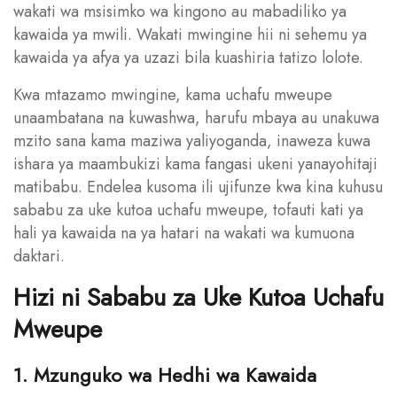
wakati wa msisimko wa kingono au mabadiliko ya
kawaida ya mwili. Wakati mwingine hii ni sehemu ya
kawaida ya afya ya uzazi bila kuashiria tatizo lolote.
Kwa mtazamo mwingine, kama uchafu mweupe
unaambatana na kuwashwa, harufu mbaya au unakuwa
mzito sana kama maziwa yaliyoganda, inaweza kuwa
ishara ya maambukizi kama fangasi ukeni yanayohitaji
matibabu. Endelea kusoma ili ujifunze kwa kina kuhusu
sababu za uke kutoa uchafu mweupe, tofauti kati ya
hali ya kawaida na ya hatari na wakati wa kumuona
daktari.
Hizi ni Sababu za Uke Kutoa Uchafu
Mweupe
1. Mzunguko wa Hedhi wa Kawaida