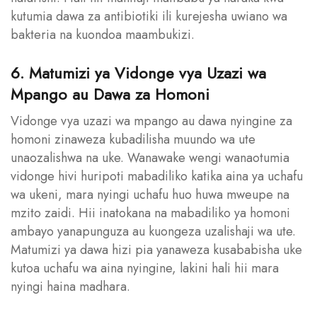
kutumia dawa za antibiotiki ili kurejesha uwiano wa
bakteria na kuondoa maambukizi.
6. Matumizi ya Vidonge vya Uzazi wa
Mpango au Dawa za Homoni
Vidonge vya uzazi wa mpango au dawa nyingine za
homoni zinaweza kubadilisha muundo wa ute
unaozalishwa na uke. Wanawake wengi wanaotumia
vidonge hivi huripoti mabadiliko katika aina ya uchafu
wa ukeni, mara nyingi uchafu huo huwa mweupe na
mzito zaidi. Hii inatokana na mabadiliko ya homoni
ambayo yanapunguza au kuongeza uzalishaji wa ute.
Matumizi ya dawa hizi pia yanaweza kusababisha uke
kutoa uchafu wa aina nyingine, lakini hali hii mara
nyingi haina madhara.