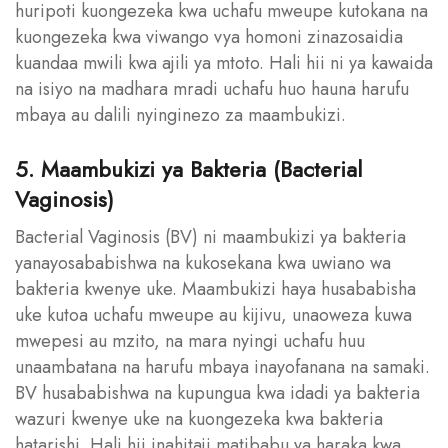
huripoti kuongezeka kwa uchafu mweupe kutokana na
kuongezeka kwa viwango vya homoni zinazosaidia
kuandaa mwili kwa ajili ya mtoto. Hali hii ni ya kawaida
na isiyo na madhara mradi uchafu huo hauna harufu
mbaya au dalili nyinginezo za maambukizi.
5. Maambukizi ya Bakteria (Bacterial
Vaginosis)
Bacterial Vaginosis (BV) ni maambukizi ya bakteria
yanayosababishwa na kukosekana kwa uwiano wa
bakteria kwenye uke. Maambukizi haya husababisha
uke kutoa uchafu mweupe au kijivu, unaoweza kuwa
mwepesi au mzito, na mara nyingi uchafu huu
unaambatana na harufu mbaya inayofanana na samaki.
BV husababishwa na kupungua kwa idadi ya bakteria
wazuri kwenye uke na kuongezeka kwa bakteria
hatarishi. Hali hii inahitaji matibabu ya haraka kwa