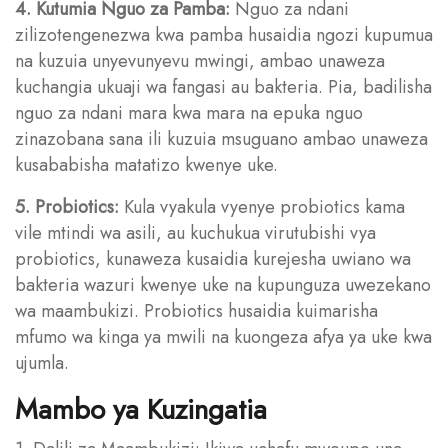
4. Kutumia Nguo za Pamba:
Nguo za ndani
zilizotengenezwa kwa pamba husaidia ngozi kupumua
na kuzuia unyevunyevu mwingi, ambao unaweza
kuchangia ukuaji wa fangasi au bakteria. Pia, badilisha
nguo za ndani mara kwa mara na epuka nguo
zinazobana sana ili kuzuia msuguano ambao unaweza
kusababisha matatizo kwenye uke.
5. Probiotics:
Kula vyakula vyenye probiotics kama
vile mtindi wa asili, au kuchukua virutubishi vya
probiotics, kunaweza kusaidia kurejesha uwiano wa
bakteria wazuri kwenye uke na kupunguza uwezekano
wa maambukizi. Probiotics husaidia kuimarisha
mfumo wa kinga ya mwili na kuongeza afya ya uke kwa
ujumla.
Mambo ya Kuzingatia