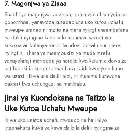
7. Magonjwa ya Zinaa
Baadhi ya magonjwa ya zinaa, kama vile chlamydia au
gonorrhea, yanaweza kusababisha uke kutoa uchafu
mweupe ambao ni mzito na mara nyingi unaambatana
na dalili nyingine kama vile maumivu wakati wa
kukojoa au kufanya tendo la ndoa. Uchafu huu mara
nyingi ni ishara ya maambukizi ya muda mrefu
yanayohitaji matibabu ya haraka kwa kutumia dawa za
antibiotiki ili kuepuka madhara zaidi kwenye mfumo
wa uzazi. Ikiwa una dalili hizi, ni muhimu kumwona
daktari kwa uchunguzi na matibabu.
Jinsi ya Kuondokana na Tatizo la
Uke Kutoa Uchafu Mweupe
Ikiwa uke unatoa uchafu mweupe na hali hiyo
inaonekana kuwa ya kawaida bila dalili nyingine za