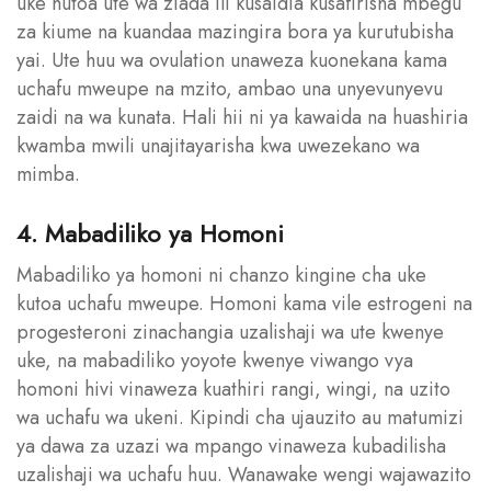
uke hutoa ute wa ziada ili kusaidia kusafirisha mbegu
za kiume na kuandaa mazingira bora ya kurutubisha
yai. Ute huu wa ovulation unaweza kuonekana kama
uchafu mweupe na mzito, ambao una unyevunyevu
zaidi na wa kunata. Hali hii ni ya kawaida na huashiria
kwamba mwili unajitayarisha kwa uwezekano wa
mimba.
4. Mabadiliko ya Homoni
Mabadiliko ya homoni ni chanzo kingine cha uke
kutoa uchafu mweupe. Homoni kama vile estrogeni na
progesteroni zinachangia uzalishaji wa ute kwenye
uke, na mabadiliko yoyote kwenye viwango vya
homoni hivi vinaweza kuathiri rangi, wingi, na uzito
wa uchafu wa ukeni. Kipindi cha ujauzito au matumizi
ya dawa za uzazi wa mpango vinaweza kubadilisha
uzalishaji wa uchafu huu. Wanawake wengi wajawazito