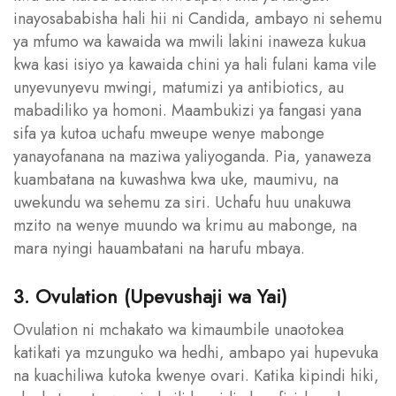
inayosababisha hali hii ni Candida, ambayo ni sehemu
ya mfumo wa kawaida wa mwili lakini inaweza kukua
kwa kasi isiyo ya kawaida chini ya hali fulani kama vile
unyevunyevu mwingi, matumizi ya antibiotics, au
mabadiliko ya homoni. Maambukizi ya fangasi yana
sifa ya kutoa uchafu mweupe wenye mabonge
yanayofanana na maziwa yaliyoganda. Pia, yanaweza
kuambatana na kuwashwa kwa uke, maumivu, na
uwekundu wa sehemu za siri. Uchafu huu unakuwa
mzito na wenye muundo wa krimu au mabonge, na
mara nyingi hauambatani na harufu mbaya.
3. Ovulation (Upevushaji wa Yai)
Ovulation ni mchakato wa kimaumbile unaotokea
katikati ya mzunguko wa hedhi, ambapo yai hupevuka
na kuachiliwa kutoka kwenye ovari. Katika kipindi hiki,