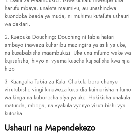
1. Dalili za Maambukizi: Ikiwa uchafu mweupe una
harufu mbaya, unaleta maumivu, au unashindwa
kuondoka baada ya muda, ni muhimu kutafuta ushauri
wa daktari.
2. Kuepuka Douching: Douching ni tabia hatari
ambayo inaweza kuharibu mazingira ya asili ya uke,
na kusababisha maambukizi. Uke una mfumo wake wa
kujisafisha, hivyo ni vyema kuacha kujisafisha kwa njia
hizo.
3. Kuangalia Tabia za Kula: Chakula bora chenye
virutubisho vingi kinaweza kusaidia kuimarisha mfumo
wa kinga na kuboresha afya ya uke. Hakikisha unakula
matunda, mboga, na vyakula vyenye virutubishi vya
kutosha.
Ushauri na Mapendekezo