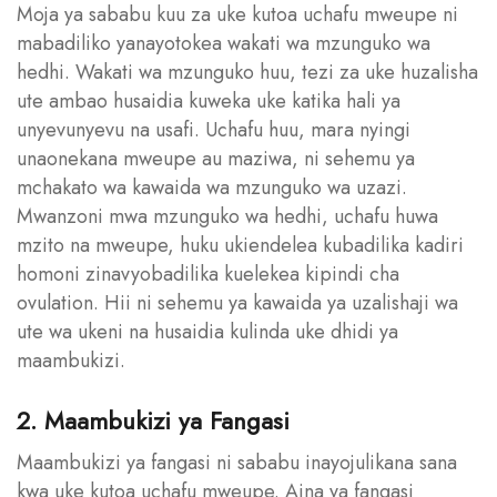
Moja ya sababu kuu za uke kutoa uchafu mweupe ni
mabadiliko yanayotokea wakati wa mzunguko wa
hedhi. Wakati wa mzunguko huu, tezi za uke huzalisha
ute ambao husaidia kuweka uke katika hali ya
unyevunyevu na usafi. Uchafu huu, mara nyingi
unaonekana mweupe au maziwa, ni sehemu ya
mchakato wa kawaida wa mzunguko wa uzazi.
Mwanzoni mwa mzunguko wa hedhi, uchafu huwa
mzito na mweupe, huku ukiendelea kubadilika kadiri
homoni zinavyobadilika kuelekea kipindi cha
ovulation. Hii ni sehemu ya kawaida ya uzalishaji wa
ute wa ukeni na husaidia kulinda uke dhidi ya
maambukizi.
2. Maambukizi ya Fangasi
Maambukizi ya fangasi ni sababu inayojulikana sana
kwa uke kutoa uchafu mweupe. Aina ya fangasi