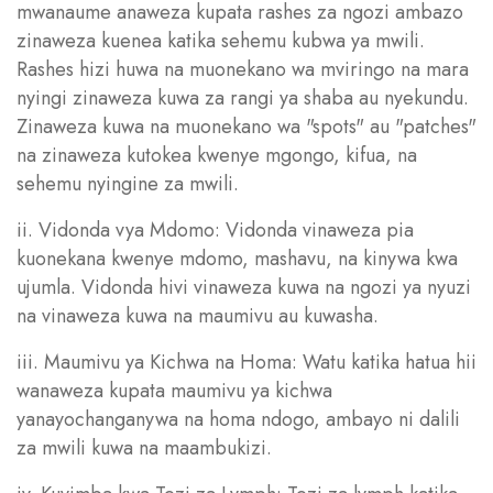
mwanaume anaweza kupata rashes za ngozi ambazo
zinaweza kuenea katika sehemu kubwa ya mwili.
Rashes hizi huwa na muonekano wa mviringo na mara
nyingi zinaweza kuwa za rangi ya shaba au nyekundu.
Zinaweza kuwa na muonekano wa "spots" au "patches"
na zinaweza kutokea kwenye mgongo, kifua, na
sehemu nyingine za mwili.
ii. Vidonda vya Mdomo: Vidonda vinaweza pia
kuonekana kwenye mdomo, mashavu, na kinywa kwa
ujumla. Vidonda hivi vinaweza kuwa na ngozi ya nyuzi
na vinaweza kuwa na maumivu au kuwasha.
iii. Maumivu ya Kichwa na Homa: Watu katika hatua hii
wanaweza kupata maumivu ya kichwa
yanayochanganywa na homa ndogo, ambayo ni dalili
za mwili kuwa na maambukizi.