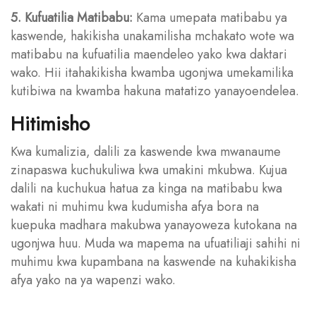
5. Kufuatilia Matibabu:
Kama umepata matibabu ya
kaswende, hakikisha unakamilisha mchakato wote wa
matibabu na kufuatilia maendeleo yako kwa daktari
wako. Hii itahakikisha kwamba ugonjwa umekamilika
kutibiwa na kwamba hakuna matatizo yanayoendelea.
Hitimisho
Kwa kumalizia, dalili za kaswende kwa mwanaume
zinapaswa kuchukuliwa kwa umakini mkubwa. Kujua
dalili na kuchukua hatua za kinga na matibabu kwa
wakati ni muhimu kwa kudumisha afya bora na
kuepuka madhara makubwa yanayoweza kutokana na
ugonjwa huu. Muda wa mapema na ufuatiliaji sahihi ni
muhimu kwa kupambana na kaswende na kuhakikisha
afya yako na ya wapenzi wako.