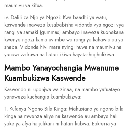
maumivu ya kifua.
iv. Dalili za Nje ya Ngozi: Kwa baadhi ya watu,
kaswende inaweza kusababisha vidonda vya ngozi vya
rangi ya samaki (gummas) ambayo inaweza kuonekana
kwenye ngozi kama uvimbe wa rangi ya kahawia au ya
shaba. Vidonda hivi mara nyingi huwa na maumivu na
yanaweza kuwa na hatari ikiwa hayatashughulikiwa.
Mambo Yanayochangia Mwanume
Kuambukizwa Kaswende
Kaswende ni ugonjwa wa zinaa, na mambo yafuatayo
yanaweza kuchangia kuambukizwa:
1. Kufanya Ngono Bila Kinga: Mahusiano ya ngono bila
kinga na mwenza aliye na kaswende au ambaye hali
yake ya afya haijulikani ni hatari kubwa. Bakteria ya