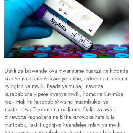
Dalili za kaswende kwa mwanaume huanza na kidonda
kisicho na maumivu kwenye uume, mdomo au sehemu
nyingine ya mwili. Baada ya muda, inaweza
kusababisha vipele kwenye mwili, homa na kuvimba
tezi. Hali hii husababishwa na maambukizi ya
bakteria wa Treponema pallidum. Dalili za awali
zinaweza kuonekana na kisha kutoweka hata bila
matibabu, lakini ugonjwa huendelea ndani ya mwili.
Ni ugonjwa unaoambukizwa kupitia ngono bila kinga.