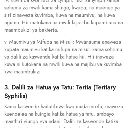
iv. Kuvimba kwa Tezi za Lymph: Tezi za lymph katika
sehemu za mwili kama shingo, kwapa, na maeneo ya
siri zinaweza kuvimba, kuwa na maumivu, na kuwa
ngumu. Hii inatokana na mwili kujaribu kupambana na
maambukizi ya bakteria.
v. Maumivu ya Mifupa na Misuli: Mwanaume anaweza
kupata maumivu katika mifupa na misuli kama sehemu
ya dalili za kaswende katika hatua hii. Hii inaweza
kuwa ni kutokana na mwili kuwa na majibu ya kuvimba
kwa maambukizi.
3. Dalili za Hatua ya Tatu: Tertia (Tertiary
Syphilis)
Kama kaswende haitatibiwa kwa muda mrefu, inaweza
kuendelea na kuingia katika hatua ya tatu, ambayo
inaathiri viungo vya ndani. Dalili za kaswende katika