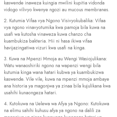
kaswende inaweza kuingia mwilini kupitia vidonda
vidogo vilivyo kwenye ngozi au mucous membranes.
2. Kutumia Vifaa vya Ngono Visivyokubalika: Vifaa
vya ngono vinavyotumika kwa pamoja bila kuwa na
usafi wa kutosha vinaweza kuwa chanzo cha
kuambukiza bakteria. Hii ni hasa ikiwa vifaa
havijazingatiwa vizuri kwa usafi na kinga.
3. Kuwa na Mpenzi Mmoja au Wengi Wasiojulikana:
Watu wanaoshiriki ngono na wapenzi wengi bila
kutumia kinga wana hatari kubwa ya kuambukizwa
kaswende. Vile vile, kuwa na mpenzi mmoja ambaye
ana historia ya magonjwa ya zinaa bila kujulikana kwa
usahihi kunaongeza hatari.
4. Kutokuwa na Uelewa wa Afya ya Ngono: Kutokuwa
na elimu sahihi kuhusu afya ya ngono na dalili za