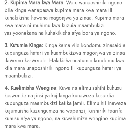
2. Kupima Mara kwa Mara:
Watu wanaoshiriki ngono
bila kinga wanapaswa kupima mara kwa mara ili
kuhakikisha hawana magonjwa ya zinaa. Kupima mara
kwa mara ni muhimu kwa kuzuia maambukizi
yasiyoonekana na kuhakikisha afya bora ya ngono.
3. Kutumia Kinga:
Kinga kama vile kondomu zinasaidia
kupunguza hatari ya kuambukizwa magonjwa ya zinaa
ikiwemo kaswende. Hakikisha unatumia kondomu kwa
kila mara unaposhiriki ngono ili kupunguza hatari ya
maambukizi.
4. Kuelimisha Wengine:
Kuwa na elimu sahihi kuhusu
kaswende na jinsi ya kujikinga kunaweza kusaidia
kupunguza maambukizi katika jamii. Elimu hii inaweza
kujumuisha kuzungumza na wapenzi, kushiriki taarifa
kuhusu afya ya ngono, na kuwahimiza wengine kupima
mara kwa mara.