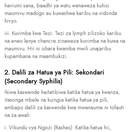
haviumi sana, baadhi ya watu wanaweza kuhisi
maumivu madogo au kuwashwa karibu na vidonda
hivyo.
iii. Kuvimba kwa Tezi: Tezi za lymph zilizoko karibu
na eneo lenye chancre zinaweza kuvimba na kuwa na
maumivu. Hii ni ishara kwamba mwili unajaribu
kupambana na maambukizi.
2. Dalili za Hatua ya Pili: Sekondari
(Secondary Syphilis)
Ikiwa kaswende haitatibiwa katika hatua ya kwanza,
itasonga mbele na kuingia katika hatua ya pili,
ambapo dalili za kaswende kwa mwanaume ni tofauti
na za awali:
i. Vikundu vya Ngozi (Rashes): Katika hatua hii,