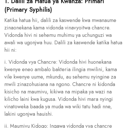
1. Dalili za Hatua ya Kwanza: Primari
(Primary Syphilis)
Katika hatua hii, dalili za kaswende kwa mwanaume
zinaonekana kama vidonda vinavyoitwa chancre.
Vidonda hivi ni sehemu muhimu ya uchunguzi wa
awali wa ugonjwa huu. Dalili za kaswende katika hatua
hii ni:
i. Vidonda vya Chancre: Vidonda hivi huonekana
kwenye eneo ambalo bakteria ilingia mwilini, kama
vile kwenye uume, mkundu, au sehemu nyingine za
mwili zinazohusiana na ngono. Chancre ni kidonda
kisicho na maumivu, kikiwa na mipaka ya wazi na
kilicho laini kwa kugusa. Vidonda hivi mara nyingi
vinatoweka baada ya muda wa wiki tatu hadi nne,
lakini ugonjwa hauishi.
ii. Maumivu Kidogo: Ingawa vidonda vya chancre