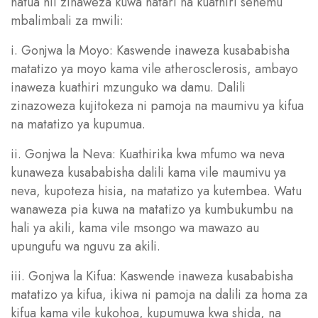
hatua hii zinaweza kuwa hatari na kuathiri sehemu
mbalimbali za mwili:
i. Gonjwa la Moyo: Kaswende inaweza kusababisha
matatizo ya moyo kama vile atherosclerosis, ambayo
inaweza kuathiri mzunguko wa damu. Dalili
zinazoweza kujitokeza ni pamoja na maumivu ya kifua
na matatizo ya kupumua.
ii. Gonjwa la Neva: Kuathirika kwa mfumo wa neva
kunaweza kusababisha dalili kama vile maumivu ya
neva, kupoteza hisia, na matatizo ya kutembea. Watu
wanaweza pia kuwa na matatizo ya kumbukumbu na
hali ya akili, kama vile msongo wa mawazo au
upungufu wa nguvu za akili.
iii. Gonjwa la Kifua: Kaswende inaweza kusababisha
matatizo ya kifua, ikiwa ni pamoja na dalili za homa za
kifua kama vile kukohoa, kupumuwa kwa shida, na