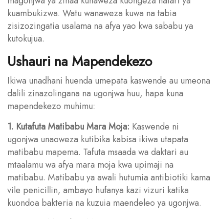
magonjwa ya zinaa kunaweza kuongeza hatari ya
kuambukizwa. Watu wanaweza kuwa na tabia
zisizozingatia usalama na afya yao kwa sababu ya
kutokujua.
Ushauri na Mapendekezo
Ikiwa unadhani huenda umepata kaswende au umeona
dalili zinazolingana na ugonjwa huu, hapa kuna
mapendekezo muhimu:
1. Kutafuta Matibabu Mara Moja:
Kaswende ni
ugonjwa unaoweza kutibika kabisa ikiwa utapata
matibabu mapema. Tafuta msaada wa daktari au
mtaalamu wa afya mara moja kwa upimaji na
matibabu. Matibabu ya awali hutumia antibiotiki kama
vile penicillin, ambayo hufanya kazi vizuri katika
kuondoa bakteria na kuzuia maendeleo ya ugonjwa.