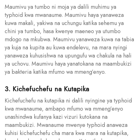
Maumivu ya tumbo ni moja ya dalili muhimu ya
typhoid kwa mwanaume. Maumivu haya yanaweza
kuwa makali, yakiwa na uchungu katika sehemu ya
chini ya tumbo, hasa kwenye maeneo ya utumbo
mdogo na mkubwa. Maumivu yanaweza kuwa na tabia
ya kuja na kupita au kuwa endelevu, na mara nyingi
yanaweza kuhusishwa na upungufu wa chakula na hali
ya uchovu. Maumivu haya yanatokana na maambukizi
ya bakteria katika mfumo wa mmeng’enyo.
3. Kichefuchefu na Kutapika
Kichefuchefu na kutapika ni dalili nyingine ya typhoid
kwa mwanaume, ambapo mfumo wa mmeng’enyo
unashindwa kufanya kazi vizuri kutokana na
maambukizi. Mwanaume mwenye typhoid anaweza
kuhisi kichefuchefu cha mara kwa mara na kutapika,