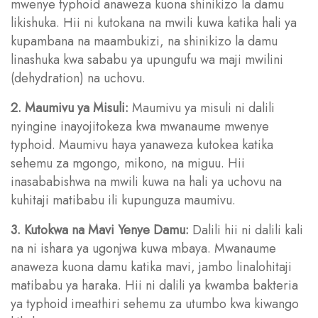
mwenye typhoid anaweza kuona shinikizo la damu
likishuka. Hii ni kutokana na mwili kuwa katika hali ya
kupambana na maambukizi, na shinikizo la damu
linashuka kwa sababu ya upungufu wa maji mwilini
(dehydration) na uchovu.
2. Maumivu ya Misuli:
Maumivu ya misuli ni dalili
nyingine inayojitokeza kwa mwanaume mwenye
typhoid. Maumivu haya yanaweza kutokea katika
sehemu za mgongo, mikono, na miguu. Hii
inasababishwa na mwili kuwa na hali ya uchovu na
kuhitaji matibabu ili kupunguza maumivu.
3. Kutokwa na Mavi Yenye Damu:
Dalili hii ni dalili kali
na ni ishara ya ugonjwa kuwa mbaya. Mwanaume
anaweza kuona damu katika mavi, jambo linalohitaji
matibabu ya haraka. Hii ni dalili ya kwamba bakteria
ya typhoid imeathiri sehemu za utumbo kwa kiwango