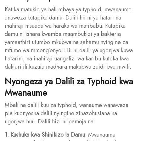
Katika matukio ya hali mbaya ya typhoid, mwanaume
anaweza kutapika damu. Dalili hii ni ya hatari na
inahitaji msaada wa haraka wa matibabu. Kutapika
damu ni ishara kwamba maambukizi ya bakteria
yameathiri utumbo mkubwa na sehemu nyingine za
mfumo wa mmeng’enyo. Hii ni dalili ya ugonjwa kuwa
hatarini, na inahitaji uangalizi wa karibu kutoka kwa
daktari ili kuzuia madhara makubwa zaidi kwa mwili.
Nyongeza ya Dalili za Typhoid kwa
Mwanaume
Mbali na dalili kuu za typhoid, wanaume wanaweza
pia kuonyesha dalili nyingine zinazohusiana na
ugonjwa huu. Dalili hizi ni pamoja na:
1. Kushuka kwa Shinikizo la Damu:
Mwanaume