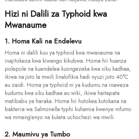
Hizi ni Dalili za Typhoid kwa
Mwanaume
1. Homa Kali na Endelevu
Homa ni dalili kuu ya typhoid kwa mwanaume na
inajitokeza kwa kiwango kikubwa. Homa hii huanza
polepole na kuendelea kuongezeka kwa siku kadhaa,
ikiwa na joto la mwili linalofikia hadi nyuzi joto 40°C
au zaidi. Homa ya typhoid ni ya kudumu na inaweza
kudumu kwa siku kadhaa au wiki, ikiwa haitapata
matibabu ya haraka. Homa hii hutokea kutokana na
bakteria wa Salmonella typhi kuhamia kwenye mfumo
wa mmeng’enyo na kuleta uchochezi wa mwili.
2. Maumivu ya Tumbo