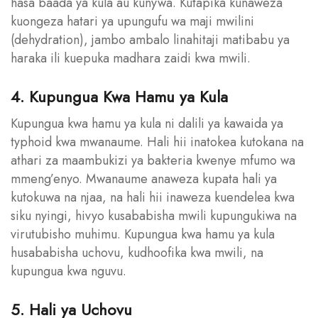
hasa baada ya kula au kunywa. Kutapika kunaweza
kuongeza hatari ya upungufu wa maji mwilini
(dehydration), jambo ambalo linahitaji matibabu ya
haraka ili kuepuka madhara zaidi kwa mwili.
4. Kupungua Kwa Hamu ya Kula
Kupungua kwa hamu ya kula ni dalili ya kawaida ya
typhoid kwa mwanaume. Hali hii inatokea kutokana na
athari za maambukizi ya bakteria kwenye mfumo wa
mmeng’enyo. Mwanaume anaweza kupata hali ya
kutokuwa na njaa, na hali hii inaweza kuendelea kwa
siku nyingi, hivyo kusababisha mwili kupungukiwa na
virutubisho muhimu. Kupungua kwa hamu ya kula
husababisha uchovu, kudhoofika kwa mwili, na
kupungua kwa nguvu.
5. Hali ya Uchovu