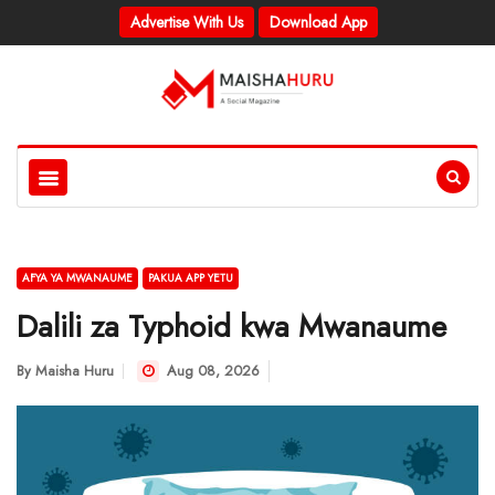
Advertise With Us
Download App
AFYA YA MWANAUME
PAKUA APP YETU
Dalili za Typhoid kwa Mwanaume
By
Maisha Huru
Aug 08, 2026