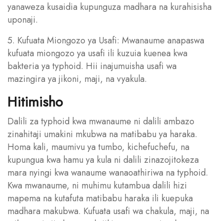
yanaweza kusaidia kupunguza madhara na kurahisisha
uponaji.
5. Kufuata Miongozo ya Usafi: Mwanaume anapaswa
kufuata miongozo ya usafi ili kuzuia kuenea kwa
bakteria ya typhoid. Hii inajumuisha usafi wa
mazingira ya jikoni, maji, na vyakula.
Hitimisho
Dalili za typhoid kwa mwanaume ni dalili ambazo
zinahitaji umakini mkubwa na matibabu ya haraka.
Homa kali, maumivu ya tumbo, kichefuchefu, na
kupungua kwa hamu ya kula ni dalili zinazojitokeza
mara nyingi kwa wanaume wanaoathiriwa na typhoid.
Kwa mwanaume, ni muhimu kutambua dalili hizi
mapema na kutafuta matibabu haraka ili kuepuka
madhara makubwa. Kufuata usafi wa chakula, maji, na