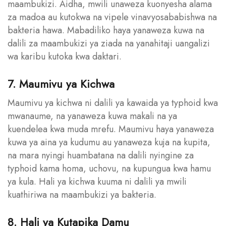
maambukizi. Aidha, mwili unaweza kuonyesha alama
za madoa au kutokwa na vipele vinavyosababishwa na
bakteria hawa. Mabadiliko haya yanaweza kuwa na
dalili za maambukizi ya ziada na yanahitaji uangalizi
wa karibu kutoka kwa daktari.
7. Maumivu ya Kichwa
Maumivu ya kichwa ni dalili ya kawaida ya typhoid kwa
mwanaume, na yanaweza kuwa makali na ya
kuendelea kwa muda mrefu. Maumivu haya yanaweza
kuwa ya aina ya kudumu au yanaweza kuja na kupita,
na mara nyingi huambatana na dalili nyingine za
typhoid kama homa, uchovu, na kupungua kwa hamu
ya kula. Hali ya kichwa kuuma ni dalili ya mwili
kuathiriwa na maambukizi ya bakteria.
8. Hali ya Kutapika Damu