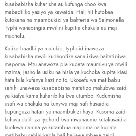
kusababisha kuharisha au kufunga choo kwa
mabadiliko yasiyo ya kawaida. Hali hii hutokea
kutokana na maambukizi ya bakteria wa Salmonella
Typhi wanaoingia mwilini kupitia chakula au maji
machafu.
Katika baadhi ya matukio, typhoid inaweza
kusababisha mwili kudhoofika sana ikiwa haitatibiwa
mapema. Mtu anaweza pia kupata maumivu ya mwili
mzima, jasho la usiku na hisia ya kuchoka kupita kiasi
hata bila kufanya kazi nzito. Ukosefu wa matibabu
sahihi unaweza kusababisha matatizo makubwa zaidi
ya kiafya kama kuharibika kwa utumbo. Kudumisha
usafi wa chakula na kunywa maji safi husaidia
kupunguza hatari ya maambukizi haya. Kusoma zaidi
kuhusu dalili za typhoid kwa mwanaume kutakusaidia
kuelewa namna ya kutambua mapema na kupata
matibabu sahihi kabla hali haijawa mbaya zaidi.