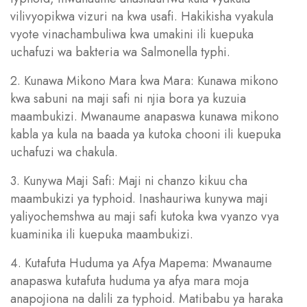
vilivyopikwa vizuri na kwa usafi. Hakikisha vyakula
vyote vinachambuliwa kwa umakini ili kuepuka
uchafuzi wa bakteria wa Salmonella typhi.
2. Kunawa Mikono Mara kwa Mara: Kunawa mikono
kwa sabuni na maji safi ni njia bora ya kuzuia
maambukizi. Mwanaume anapaswa kunawa mikono
kabla ya kula na baada ya kutoka chooni ili kuepuka
uchafuzi wa chakula.
3. Kunywa Maji Safi: Maji ni chanzo kikuu cha
maambukizi ya typhoid. Inashauriwa kunywa maji
yaliyochemshwa au maji safi kutoka kwa vyanzo vya
kuaminika ili kuepuka maambukizi.
4. Kutafuta Huduma ya Afya Mapema: Mwanaume
anapaswa kutafuta huduma ya afya mara moja
anapojiona na dalili za typhoid. Matibabu ya haraka