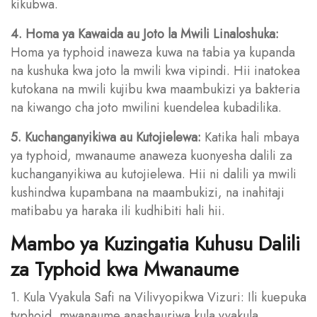
kikubwa.
4. Homa ya Kawaida au Joto la Mwili Linaloshuka:
Homa ya typhoid inaweza kuwa na tabia ya kupanda
na kushuka kwa joto la mwili kwa vipindi. Hii inatokea
kutokana na mwili kujibu kwa maambukizi ya bakteria
na kiwango cha joto mwilini kuendelea kubadilika.
5. Kuchanganyikiwa au Kutojielewa:
Katika hali mbaya
ya typhoid, mwanaume anaweza kuonyesha dalili za
kuchanganyikiwa au kutojielewa. Hii ni dalili ya mwili
kushindwa kupambana na maambukizi, na inahitaji
matibabu ya haraka ili kudhibiti hali hii.
Mambo ya Kuzingatia Kuhusu Dalili
za Typhoid kwa Mwanaume
1. Kula Vyakula Safi na Vilivyopikwa Vizuri: Ili kuepuka
typhoid, mwanaume anashauriwa kula vyakula