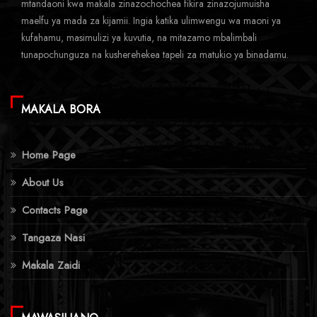
mtandaoni kwa makala zinazochochea fikira zinazojumuisha
maelfu ya mada za kijamii. Ingia katika ulimwengu wa maoni ya
kufahamu, masimulizi ya kuvutia, na mitazamo mbalimbali
tunapochunguza na kusherehekea tapeli za matukio ya binadamu.
MAKALA BORA
Home Page
About Us
Contacts Page
Tangaza Nasi
Makala Zaidi