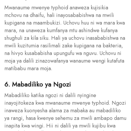
Mwanaume mwenye typhoid anaweza kujisikia
mchovu na dhaifu, hali inayosababishwa na mwili
kupigana na maambukizi. Uchovu huu ni wa mara kwa
mara, na unaweza kumfanya mtu ashindwe kufanya
shughuli za kila siku. Hali ya uchovu inasababishwa na
mwili kuzitumia rasilimali zake kupigana na bakteria,
na hivyo kusababisha upungufu wa nguvu. Uchovu ni
moja ya dalili zinazowafanya wanaume wengi kutafuta
matibabu mara moja.
6. Mabadiliko ya Ngozi
Mabadiliko katika ngozi ni dalili nyingine
inayojitokeza kwa mwanaume mwenye typhoid. Ngozi
inaweza kuonyesha alama za mabaka au mabadiliko
ya rangi, hasa kwenye sehemu za mwili ambapo damu
inapita kwa wingi. Hii ni dalili ya mwili kujibu kwa