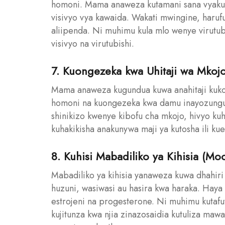
homoni. Mama anaweza kutamani sana vyakula
visivyo vya kawaida. Wakati mwingine, haruf
aliipenda. Ni muhimu kula mlo wenye virutubi
visivyo na virutubishi.
7. Kuongezeka kwa Uhitaji wa Mkoj
Mama anaweza kugundua kuwa anahitaji kuko
homoni na kuongezeka kwa damu inayozunguk
shinikizo kwenye kibofu cha mkojo, hivyo k
kuhakikisha anakunywa maji ya kutosha ili ku
8. Kuhisi Mabadiliko ya Kihisia (M
Mabadiliko ya kihisia yanaweza kuwa dhahiri 
huzuni, wasiwasi au hasira kwa haraka. Haya
estrojeni na progesterone. Ni muhimu kutaf
kujitunza kwa njia zinazosaidia kutuliza ma