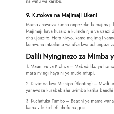
na watu wa karibu.
9. Kutokwa na Majimaji Ukeni
Mama anaweza kuona ongezeko la majimaji k
Majimaji haya husaidia kulinda njia ya uzazi 
cha ujauzito. Hata hivyo, kama majimaji ya
kumwona mtaalamu wa afya kwa uchunguzi za
Dalili Nyinginezo za Mimba y
1. Maumivu ya Kichwa – Mabadiliko ya homo
mara nyingi haya ni ya muda mfupi.
2. Kuvimba kwa Mishipa (Bloating) – Mwili u
yanaweza kusababisha uvimbe katika baadhi
3. Kuchafuka Tumbo – Baadhi ya mama wana
kama vile kichefuchefu na gesi.