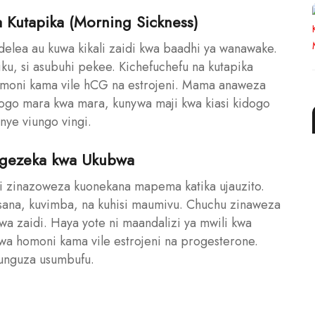
 Kutapika (Morning Sickness)
ndelea au kuwa kikali zaidi kwa baadhi ya wanawake.
ku, si asubuhi pekee. Kichefuchefu na kutapika
moni kama vile hCG na estrojeni. Mama anaweza
dogo mara kwa mara, kunywa maji kwa kiasi kidogo
nye viungo vingi.
ngezeka kwa Ukubwa
ili zinazoweza kuonekana mapema katika ujauzito.
i sana, kuvimba, na kuhisi maumivu. Chuchu zinaweza
a zaidi. Haya yote ni maandalizi ya mwili kwa
wa homoni kama vile estrojeni na progesterone.
punguza usumbufu.