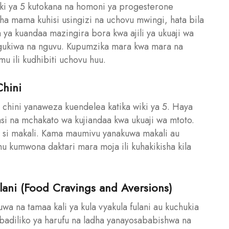
iki ya 5 kutokana na homoni ya progesterone
a mama kuhisi usingizi na uchovu mwingi, hata bila
a ya kuandaa mazingira bora kwa ajili ya ukuaji wa
gukiwa na nguvu. Kupumzika mara kwa mara na
u ili kudhibiti uchovu huu.
hini
hini yanaweza kuendelea katika wiki ya 5. Haya
si na mchakato wa kujiandaa kwa ukuaji wa mtoto.
 si makali. Kama maumivu yanakuwa makali au
 kumwona daktari mara moja ili kuhakikisha kila
lani (Food Cravings and Aversions)
a na tamaa kali ya kula vyakula fulani au kuchukia
abadiliko ya harufu na ladha yanayosababishwa na