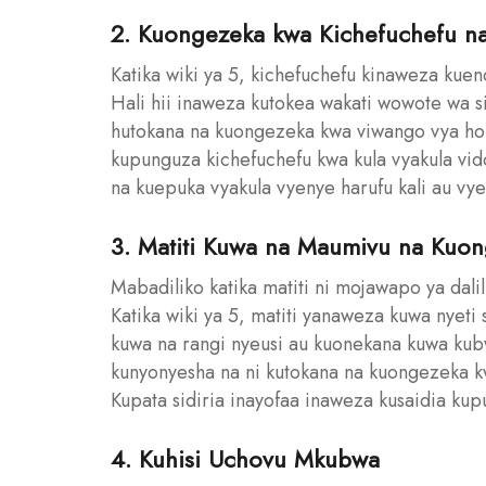
2. Kuongezeka kwa Kichefuchefu na
Katika wiki ya 5, kichefuchefu kinaweza kue
Hali hii inaweza kutokea wakati wowote wa si
hutokana na kuongezeka kwa viwango vya ho
kupunguza kichefuchefu kwa kula vyakula vi
na kuepuka vyakula vyenye harufu kali au vye
3. Matiti Kuwa na Maumivu na Kuo
Mabadiliko katika matiti ni mojawapo ya dal
Katika wiki ya 5, matiti yanaweza kuwa nyet
kuwa na rangi nyeusi au kuonekana kuwa kubw
kunyonyesha na ni kutokana na kuongezeka k
Kupata sidiria inayofaa inaweza kusaidia ku
4. Kuhisi Uchovu Mkubwa