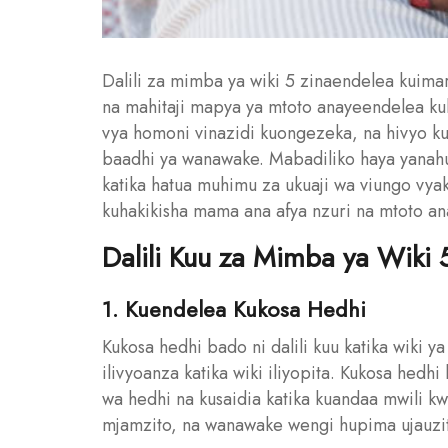
Dalili za mimba ya wiki 5 zinaendelea kuim
na mahitaji mapya ya mtoto anayeendelea kuk
vya homoni vinazidi kuongezeka, na hivyo kus
baadhi ya wanawake. Mabadiliko haya yanahu
katika hatua muhimu za ukuaji wa viungo vyake
kuhakikisha mama ana afya nzuri na mtoto an
Dalili Kuu za Mimba ya Wiki 
1. Kuendelea Kukosa Hedhi
Kukosa hedhi bado ni dalili kuu katika wiki 
ilivyoanza katika wiki iliyopita. Kukosa he
wa hedhi na kusaidia katika kuandaa mwili kwa
mjamzito, na wanawake wengi hupima ujauzito w