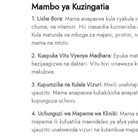
Mambo ya Kuzingatia
1. Lishe Bora:
Mama anapaswa kula vyakula vy
chuma, na vitamini. Hii inasaidia kuimarisha
Kula matunda na mboga za majani, protini, n
mama na mtoto.
2. Kuepuka Vitu Vyenye Madhara:
Epuka mat
hazijaagizwa na daktari. Vitu hivi vinaweza 
makubwa.
3. Kupumzika na Kulala Vizuri:
Mwili unahitaj
ujauzito. Mama anapaswa kuhakikisha anapata
kupunguza uchovu.
4. Uchunguzi wa Mapema wa Kliniki:
Mama an
mapema ili kufuatilia maendeleo ya afya yak
ujauzito unakwenda vizuri na kutambua map