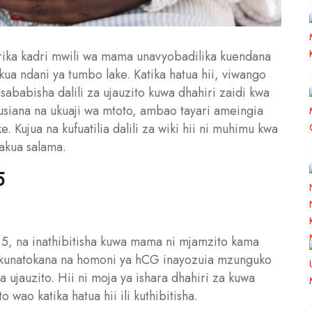
arika kadri mwili wa mama unavyobadilika kuendana
ua ndani ya tumbo lake. Katika hatua hii, viwango
ababisha dalili za ujauzito kuwa dhahiri zaidi kwa
siana na ukuaji wa mtoto, ambao tayari ameingia
. Kujua na kufuatilia dalili za wiki hii ni muhimu kwa
akua salama.
5
ya 5, na inathibitisha kuwa mama ni mjamzito kama
dhi kunatokana na homoni ya hCG inayozuia mzunguko
 ujauzito. Hii ni moja ya ishara dhahiri za kuwa
ao katika hatua hii ili kuthibitisha.