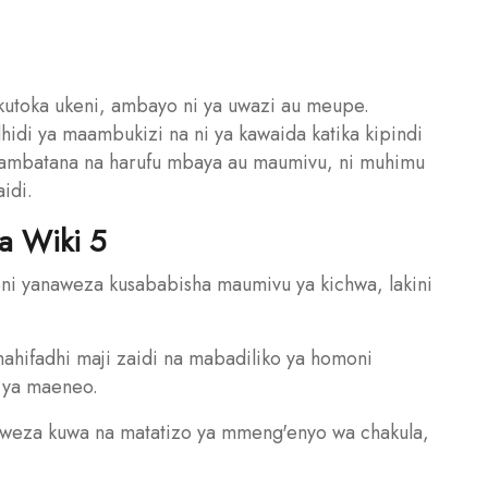
utoka ukeni, ambayo ni ya uwazi au meupe.
dhidi ya maambukizi na ni ya kawaida katika kipindi
naambatana na harufu mbaya au maumivu, ni muhimu
idi.
a Wiki 5
ni yanaweza kusababisha maumivu ya kichwa, lakini
nahifadhi maji zaidi na mabadiliko ya homoni
 ya maeneo.
weza kuwa na matatizo ya mmeng'enyo wa chakula,