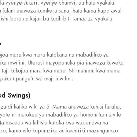
 vyenye sukari, vyenye chumvi, au hata vyakula
u fulani inaweza kumkera sana, hata kama hapo awali
shi bora na kujaribu kudhibiti tamaa za vyakula
o
joa mara kwa mara kutokana na mabadiliko ya
a mwilini. Uterasi inayopanuka pia inaweza kuweka
uhitaji kukojoa mara kwa mara. Ni muhimu kwa mama
epuka upungufu wa maji mwilini.
ood Swings)
zaidi katika wiki ya 5. Mama anaweza kuhisi furaha,
 yote ni matokeo ya mabadiliko ya homoni kama vile
uta msaada wa kihisia kutoka kwa wapendwa na
wazo, kama vile kupumzika au kushiriki mazungumzo