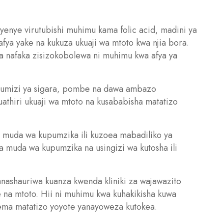
enye virutubishi muhimu kama folic acid, madini ya
 afya yake na kukuza ukuaji wa mtoto kwa njia bora.
a nafaka zisizokobolewa ni muhimu kwa afya ya
umizi ya sigara, pombe na dawa ambazo
kuathiri ukuaji wa mtoto na kusababisha matatizo
i muda wa kupumzika ili kuzoea mabadiliko ya
 muda wa kupumzika na usingizi wa kutosha ili
ashauriwa kuanza kwenda kliniki za wajawazito
e na mtoto. Hii ni muhimu kwa kuhakikisha kuwa
ema matatizo yoyote yanayoweza kutokea.