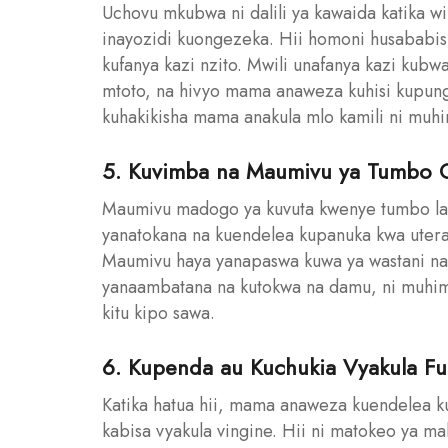
Uchovu mkubwa ni dalili ya kawaida katika w
inayozidi kuongezeka. Hii homoni husababish
kufanya kazi nzito. Mwili unafanya kazi kubw
mtoto, na hivyo mama anaweza kuhisi kupun
kuhakikisha mama anakula mlo kamili ni muhim
5. Kuvimba na Maumivu ya Tumbo C
Maumivu madogo ya kuvuta kwenye tumbo la c
yanatokana na kuendelea kupanuka kwa utera
Maumivu haya yanapaswa kuwa ya wastani na
yanaambatana na kutokwa na damu, ni muhimu
kitu kipo sawa.
6. Kupenda au Kuchukia Vyakula Fu
Katika hatua hii, mama anaweza kuendelea kuw
kabisa vyakula vingine. Hii ni matokeo ya m