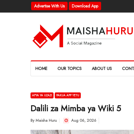
Advertise With Us
Download App
HOME
OUR TOPICS
ABOUT US
CONT
AFYA YA UZAZI
PAKUA APP YETU
Dalili za Mimba ya Wiki 5
By
Maisha Huru
Aug 06, 2026