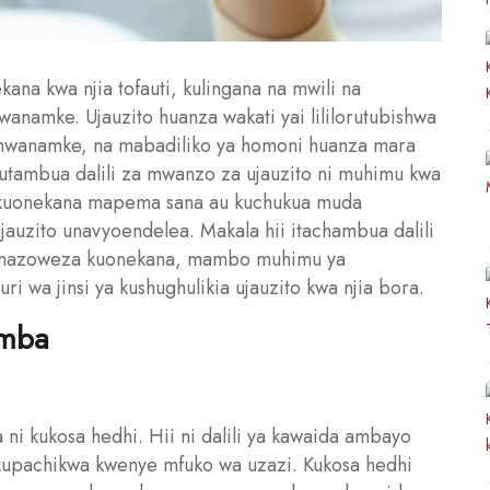
na kwa njia tofauti, kulingana na mwili na
anamke. Ujauzito huanza wakati yai lililorutubishwa
mwanamke, na mabadiliko ya homoni huanza mara
 Kutambua dalili za mwanzo za ujauzito ni muhimu kwa
za kuonekana mapema sana au kuchukua muda
jauzito unavyoendelea. Makala hii itachambua dalili
 zinazoweza kuonekana, mambo muhimu ya
 wa jinsi ya kushughulikia ujauzito kwa njia bora.
imba
 ni kukosa hedhi. Hii ni dalili ya kawaida ambayo
kupachikwa kwenye mfuko wa uzazi. Kukosa hedhi