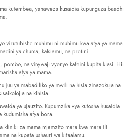
ma kutembea, yanaweza kusaidia kupunguza baadhi
ma.
enye virutubisho muhimu ni muhimu kwa afya ya mama
madini ya chuma, kalsiamu, na protini.
 pombe, na vinywaji vyenye kafeini kupita kiasi. Hii
marisha afya ya mama.
mu juu ya mabadiliko ya mwili na hisia zinazokuja na
saikolojia na kihisia.
kawaida ya ujauzito. Kupumzika vya kutosha husaidia
na kudumisha afya bora.
a kliniki za mama mjamzito mara kwa mara ili
ema na kupata ushauri wa kitaalamu.