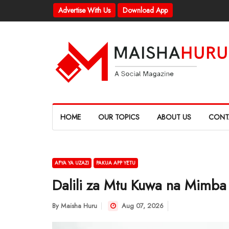
Advertise With Us
Download App
HOME
OUR TOPICS
ABOUT US
CONT
AFYA YA UZAZI
PAKUA APP YETU
Dalili za Mtu Kuwa na Mimba
By
Maisha Huru
Aug 07, 2026