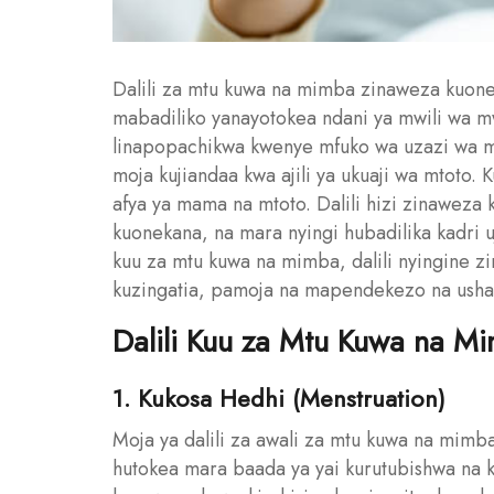
Dalili za mtu kuwa na mimba zinaweza kuoneka
mabadiliko yanayotokea ndani ya mwili wa mw
linapopachikwa kwenye mfuko wa uzazi wa 
moja kujiandaa kwa ajili ya ukuaji wa mtoto.
afya ya mama na mtoto. Dalili hizi zinawe
kuonekana, na mara nyingi hubadilika kadri u
kuu za mtu kuwa na mimba, dalili nyingine
kuzingatia, pamoja na mapendekezo na ushauri
Dalili Kuu za Mtu Kuwa na M
1. Kukosa Hedhi (Menstruation)
Moja ya dalili za awali za mtu kuwa na mimba
hutokea mara baada ya yai kurutubishwa na 