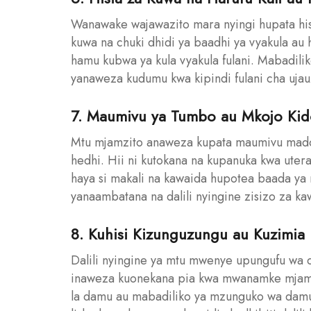
Wanawake wajawazito mara nyingi hupata his
kuwa na chuki dhidi ya baadhi ya vyakula au
hamu kubwa ya kula vyakula fulani. Mabadili
yanaweza kudumu kwa kipindi fulani cha ujau
7. Maumivu ya Tumbo au Mkojo Ki
Mtu mjamzito anaweza kupata maumivu mado
hedhi. Hii ni kutokana na kupanuka kwa ut
haya si makali na kawaida hupotea baada ya
yanaambatana na dalili nyingine zisizo za k
8. Kuhisi Kizunguzungu au Kuzimia
Dalili nyingine ya mtu mwenye upungufu wa d
inaweza kuonekana pia kwa mwanamke mjamzi
la damu au mabadiliko ya mzunguko wa damu m