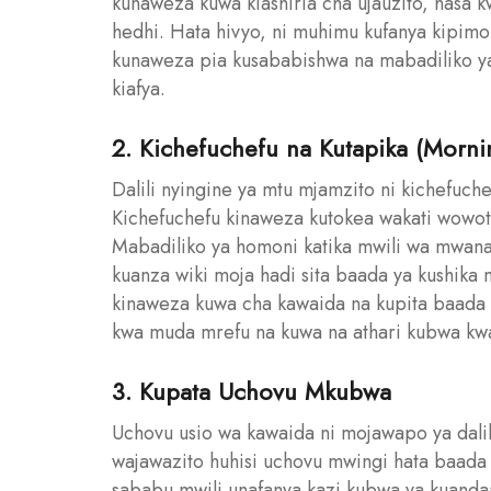
kunaweza kuwa kiashiria cha ujauzito, has
hedhi. Hata hivyo, ni muhimu kufanya kipimo c
kunaweza pia kusababishwa na mabadiliko y
kiafya.
2. Kichefuchefu na Kutapika (Morni
Dalili nyingine ya mtu mjamzito ni kichefuc
Kichefuchefu kinaweza kutokea wakati wowot
Mabadiliko ya homoni katika mwili wa mwana
kuanza wiki moja hadi sita baada ya kushik
kinaweza kuwa cha kawaida na kupita baada 
kwa muda mrefu na kuwa na athari kubwa kwa 
3. Kupata Uchovu Mkubwa
Uchovu usio wa kawaida ni mojawapo ya dali
wajawazito huhisi uchovu mwingi hata baada 
sababu mwili unafanya kazi kubwa ya kuandaa