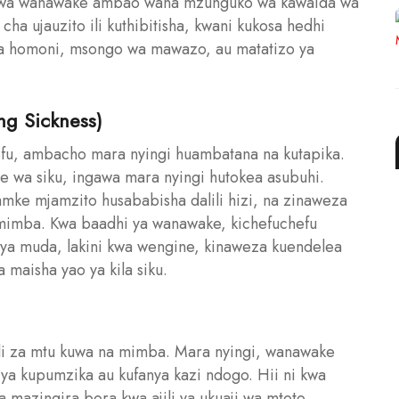
a kwa wanawake ambao wana mzunguko wa kawaida wa
ha ujauzito ili kuthibitisha, kwani kukosa hedhi
a homoni, msongo wa mawazo, au matatizo ya
ng Sickness)
hefu, ambacho mara nyingi huambatana na kutapika.
e wa siku, ingawa mara nyingi hutokea asubuhi.
mke mjamzito husababisha dalili hizi, na zinaweza
a mimba. Kwa baadhi ya wanawake, kichefuchefu
ya muda, lakini kwa wengine, kinaweza kuendelea
maisha yao ya kila siku.
li za mtu kuwa na mimba. Mara nyingi, wanawake
ya kupumzika au kufanya kazi ndogo. Hii ni kwa
 mazingira bora kwa ajili ya ukuaji wa mtoto.