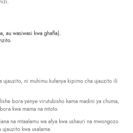
hizi.
ha, au wasiwasi kwa ghafla).
zito.
a ujauzito, ni muhimu kufanya kipimo cha ujauzito ili
ishe bora yenye virutubisho kama madini ya chuma,
fya bora kwa mama na mtoto.
iana na mtaalamu wa afya kwa ushauri na mwongozo
a ujauzito kwa usalama.