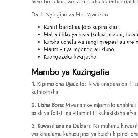
lishe bora kunaweza kusaidia kudhibiti dalili 
Dalili Nyingine za Mtu Mjamzito
Kuhisi baridi au joto kupita kiasi.
Mabadiliko ya hisia (kuhisi huzuni, fura
Kutoka uchafu wa rangi nyepesi au ute m
Maumivu ya mgongo au kiuno.
Kuongezeka kwa jasho.
Mambo ya Kuzingatia
1. Kipimo cha Ujauzito:
Ikiwa unapata dalili z
kuthibitisha.
2. Lishe Bora:
Mwanamke mjamzito anahitaji l
asidi ya foliki, na vitamini ili kuhakikisha a
3. Kuwasiliana na Daktari:
Ni muhimu kuwasil
wa kitaalamu kuhusu jinsi ya kuishi kipindi ch