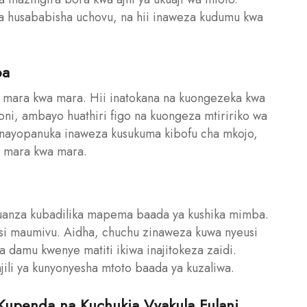
 husababisha uchovu, na hii inaweza kudumu kwa
oa
a mara kwa mara. Hii inatokana na kuongezeka kwa
oni, ambayo huathiri figo na kuongeza mtiririko wa
inayopanuka inaweza kusukuma kibofu cha mkojo,
a mara kwa mara.
uanza kubadilika mapema baada ya kushika mimba.
isi maumivu. Aidha, chuchu zinaweza kuwa nyeusi
 damu kwenye matiti ikiwa inajitokeza zaidi.
jili ya kunyonyesha mtoto baada ya kuzaliwa.
 Kupenda na Kuchukia Vyakula Fulani