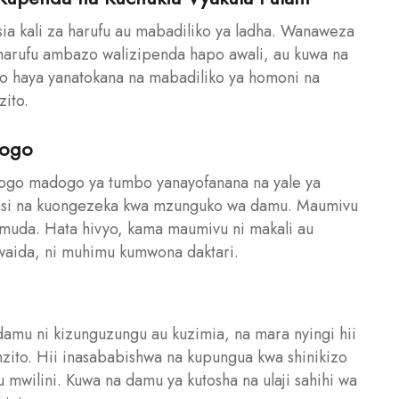
ia kali za harufu au mabadiliko ya ladha. Wanaweza
 harufu ambazo walizipenda hapo awali, au kuwa na
ko haya yanatokana na mabadiliko ya homoni na
zito.
dogo
go madogo ya tumbo yanayofanana na yale ya
erasi na kuongezeka kwa mzunguko wa damu. Maumivu
 muda. Hata hivyo, kama maumivu ni makali au
awaida, ni muhimu kumwona daktari.
amu ni kizunguzungu au kuzimia, na mara nyingi hii
to. Hii inasababishwa na kupungua kwa shinikizo
wilini. Kuwa na damu ya kutosha na ulaji sahihi wa