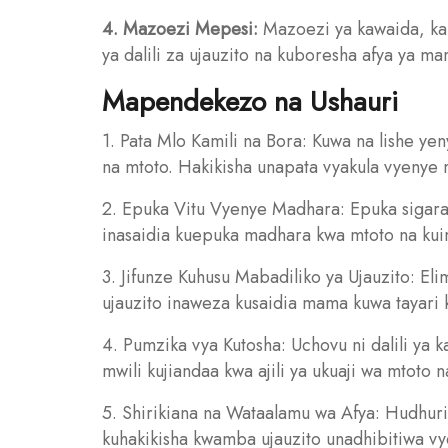
4. Mazoezi Mepesi:
Mazoezi ya kawaida, ka
ya dalili za ujauzito na kuboresha afya ya ma
Mapendekezo na Ushauri
1. Pata Mlo Kamili na Bora: Kuwa na lishe y
na mtoto. Hakikisha unapata vyakula vyenye 
2. Epuka Vitu Vyenye Madhara: Epuka sigara,
inasaidia kuepuka madhara kwa mtoto na kui
3. Jifunze Kuhusu Mabadiliko ya Ujauzito: Eli
ujauzito inaweza kusaidia mama kuwa tayari ki
4. Pumzika vya Kutosha: Uchovu ni dalili ya 
mwili kujiandaa kwa ajili ya ukuaji wa mtoto 
5. Shirikiana na Wataalamu wa Afya: Hudhuri
kuhakikisha kwamba ujauzito unadhibitiwa vy