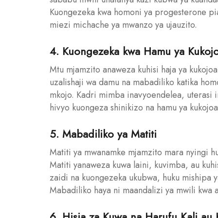
Kuongezeka kwa homoni ya progesterone pia
miezi michache ya mwanzo ya ujauzito.
4. Kuongezeka kwa Hamu ya Kukoj
Mtu mjamzito anaweza kuhisi haja ya kukojo
uzalishaji wa damu na mabadiliko katika hom
mkojo. Kadri mimba inavyoendelea, uterasi 
hivyo kuongeza shinikizo na hamu ya kukojo
5. Mabadiliko ya Matiti
Matiti ya mwanamke mjamzito mara nyingi h
Matiti yanaweza kuwa laini, kuvimba, au kuh
zaidi na kuongezeka ukubwa, huku mishipa ya
Mabadiliko haya ni maandalizi ya mwili kwa a
6. Hisia za Kuwa na Harufu Kali au