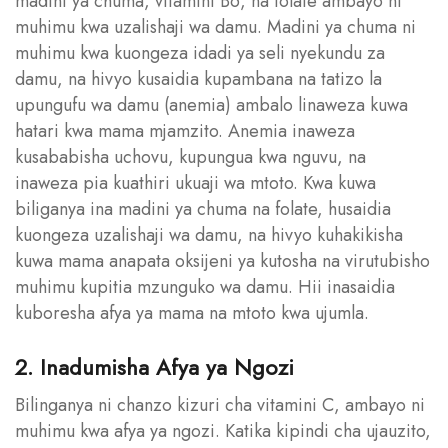
madini ya chuma, vitamini B6, na folate ambayo ni
muhimu kwa uzalishaji wa damu. Madini ya chuma ni
muhimu kwa kuongeza idadi ya seli nyekundu za
damu, na hivyo kusaidia kupambana na tatizo la
upungufu wa damu (anemia) ambalo linaweza kuwa
hatari kwa mama mjamzito. Anemia inaweza
kusababisha uchovu, kupungua kwa nguvu, na
inaweza pia kuathiri ukuaji wa mtoto. Kwa kuwa
biliganya ina madini ya chuma na folate, husaidia
kuongeza uzalishaji wa damu, na hivyo kuhakikisha
kuwa mama anapata oksijeni ya kutosha na virutubisho
muhimu kupitia mzunguko wa damu. Hii inasaidia
kuboresha afya ya mama na mtoto kwa ujumla.
2. Inadumisha Afya ya Ngozi
Bilinganya ni chanzo kizuri cha vitamini C, ambayo ni
muhimu kwa afya ya ngozi. Katika kipindi cha ujauzito,