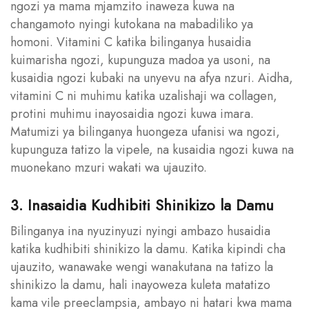
ngozi ya mama mjamzito inaweza kuwa na
changamoto nyingi kutokana na mabadiliko ya
homoni. Vitamini C katika bilinganya husaidia
kuimarisha ngozi, kupunguza madoa ya usoni, na
kusaidia ngozi kubaki na unyevu na afya nzuri. Aidha,
vitamini C ni muhimu katika uzalishaji wa collagen,
protini muhimu inayosaidia ngozi kuwa imara.
Matumizi ya bilinganya huongeza ufanisi wa ngozi,
kupunguza tatizo la vipele, na kusaidia ngozi kuwa na
muonekano mzuri wakati wa ujauzito.
3. Inasaidia Kudhibiti Shinikizo la Damu
Bilinganya ina nyuzinyuzi nyingi ambazo husaidia
katika kudhibiti shinikizo la damu. Katika kipindi cha
ujauzito, wanawake wengi wanakutana na tatizo la
shinikizo la damu, hali inayoweza kuleta matatizo
kama vile preeclampsia, ambayo ni hatari kwa mama