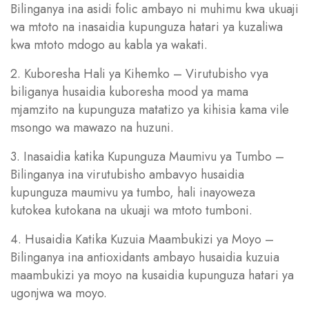
Bilinganya ina asidi folic ambayo ni muhimu kwa ukuaji
wa mtoto na inasaidia kupunguza hatari ya kuzaliwa
kwa mtoto mdogo au kabla ya wakati.
2. Kuboresha Hali ya Kihemko – Virutubisho vya
biliganya husaidia kuboresha mood ya mama
mjamzito na kupunguza matatizo ya kihisia kama vile
msongo wa mawazo na huzuni.
3. Inasaidia katika Kupunguza Maumivu ya Tumbo –
Bilinganya ina virutubisho ambavyo husaidia
kupunguza maumivu ya tumbo, hali inayoweza
kutokea kutokana na ukuaji wa mtoto tumboni.
4. Husaidia Katika Kuzuia Maambukizi ya Moyo –
Bilinganya ina antioxidants ambayo husaidia kuzuia
maambukizi ya moyo na kusaidia kupunguza hatari ya
ugonjwa wa moyo.