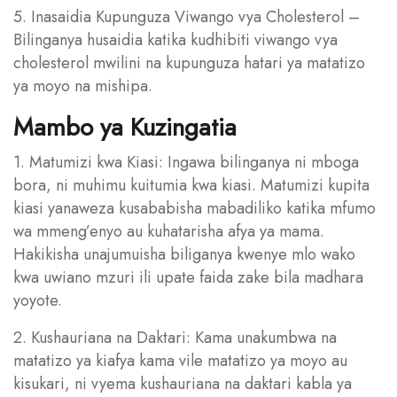
5. Inasaidia Kupunguza Viwango vya Cholesterol –
Bilinganya husaidia katika kudhibiti viwango vya
cholesterol mwilini na kupunguza hatari ya matatizo
ya moyo na mishipa.
Mambo ya Kuzingatia
1. Matumizi kwa Kiasi: Ingawa bilinganya ni mboga
bora, ni muhimu kuitumia kwa kiasi. Matumizi kupita
kiasi yanaweza kusababisha mabadiliko katika mfumo
wa mmeng’enyo au kuhatarisha afya ya mama.
Hakikisha unajumuisha biliganya kwenye mlo wako
kwa uwiano mzuri ili upate faida zake bila madhara
yoyote.
2. Kushauriana na Daktari: Kama unakumbwa na
matatizo ya kiafya kama vile matatizo ya moyo au
kisukari, ni vyema kushauriana na daktari kabla ya