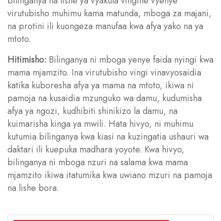
bilinganya na lishe ya vyakula vingine vyenye
virutubisho muhimu kama matunda, mboga za majani,
na protini ili kuongeza manufaa kwa afya yako na ya
mtoto.
Hitimisho:
Bilinganya ni mboga yenye faida nyingi kwa
mama mjamzito. Ina virutubisho vingi vinavyosaidia
katika kuboresha afya ya mama na mtoto, ikiwa ni
pamoja na kusaidia mzunguko wa damu, kudumisha
afya ya ngozi, kudhibiti shinikizo la damu, na
kuimarisha kinga ya mwili. Hata hivyo, ni muhimu
kutumia bilinganya kwa kiasi na kuzingatia ushauri wa
daktari ili kuepuka madhara yoyote. Kwa hivyo,
bilinganya ni mboga nzuri na salama kwa mama
mjamzito ikiwa itatumika kwa uwiano mzuri na pamoja
na lishe bora.