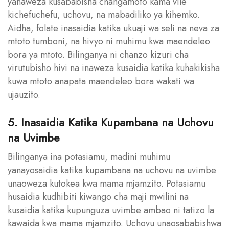
yanaweza kusababisha changamoto kama vile
kichefuchefu, uchovu, na mabadiliko ya kihemko.
Aidha, folate inasaidia katika ukuaji wa seli na neva za
mtoto tumboni, na hivyo ni muhimu kwa maendeleo
bora ya mtoto. Bilinganya ni chanzo kizuri cha
virutubisho hivi na inaweza kusaidia katika kuhakikisha
kuwa mtoto anapata maendeleo bora wakati wa
ujauzito.
5. Inasaidia Katika Kupambana na Uchovu
na Uvimbe
Bilinganya ina potasiamu, madini muhimu
yanayosaidia katika kupambana na uchovu na uvimbe
unaoweza kutokea kwa mama mjamzito. Potasiamu
husaidia kudhibiti kiwango cha maji mwilini na
kusaidia katika kupunguza uvimbe ambao ni tatizo la
kawaida kwa mama mjamzito. Uchovu unaosababishwa