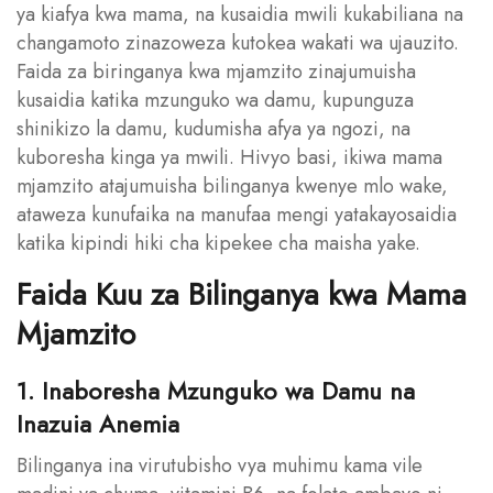
ya kiafya kwa mama, na kusaidia mwili kukabiliana na
changamoto zinazoweza kutokea wakati wa ujauzito.
Faida za biringanya kwa mjamzito zinajumuisha
kusaidia katika mzunguko wa damu, kupunguza
shinikizo la damu, kudumisha afya ya ngozi, na
kuboresha kinga ya mwili. Hivyo basi, ikiwa mama
mjamzito atajumuisha bilinganya kwenye mlo wake,
ataweza kunufaika na manufaa mengi yatakayosaidia
katika kipindi hiki cha kipekee cha maisha yake.
Faida Kuu za Bilinganya kwa Mama
Mjamzito
1. Inaboresha Mzunguko wa Damu na
Inazuia Anemia
Bilinganya ina virutubisho vya muhimu kama vile