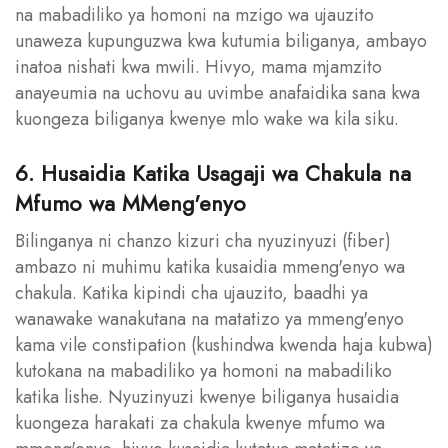
na mabadiliko ya homoni na mzigo wa ujauzito
unaweza kupunguzwa kwa kutumia biliganya, ambayo
inatoa nishati kwa mwili. Hivyo, mama mjamzito
anayeumia na uchovu au uvimbe anafaidika sana kwa
kuongeza biliganya kwenye mlo wake wa kila siku.
6. Husaidia Katika Usagaji wa Chakula na
Mfumo wa MMeng'enyo
Bilinganya ni chanzo kizuri cha nyuzinyuzi (fiber)
ambazo ni muhimu katika kusaidia mmeng'enyo wa
chakula. Katika kipindi cha ujauzito, baadhi ya
wanawake wanakutana na matatizo ya mmeng'enyo
kama vile constipation (kushindwa kwenda haja kubwa)
kutokana na mabadiliko ya homoni na mabadiliko
katika lishe. Nyuzinyuzi kwenye biliganya husaidia
kuongeza harakati za chakula kwenye mfumo wa