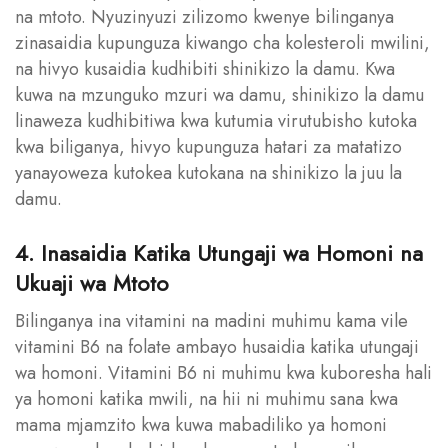
na mtoto. Nyuzinyuzi zilizomo kwenye bilinganya
zinasaidia kupunguza kiwango cha kolesteroli mwilini,
na hivyo kusaidia kudhibiti shinikizo la damu. Kwa
kuwa na mzunguko mzuri wa damu, shinikizo la damu
linaweza kudhibitiwa kwa kutumia virutubisho kutoka
kwa biliganya, hivyo kupunguza hatari za matatizo
yanayoweza kutokea kutokana na shinikizo la juu la
damu.
4. Inasaidia Katika Utungaji wa Homoni na
Ukuaji wa Mtoto
Bilinganya ina vitamini na madini muhimu kama vile
vitamini B6 na folate ambayo husaidia katika utungaji
wa homoni. Vitamini B6 ni muhimu kwa kuboresha hali
ya homoni katika mwili, na hii ni muhimu sana kwa
mama mjamzito kwa kuwa mabadiliko ya homoni