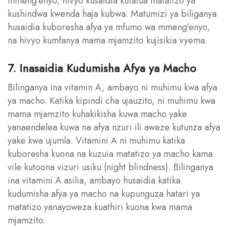
mmeng'enyo, hivyo kusaidia kutatua matatizo ya
kushindwa kwenda haja kubwa. Matumizi ya biliganya
husaidia kuboresha afya ya mfumo wa mmeng'enyo,
na hivyo kumfanya mama mjamzito kujisikia vyema.
7. Inasaidia Kudumisha Afya ya Macho
Bilinganya ina vitamin A, ambayo ni muhimu kwa afya
ya macho. Katika kipindi cha ujauzito, ni muhimu kwa
mama mjamzito kuhakikisha kuwa macho yake
yanaendelea kuwa na afya nzuri ili aweze kutunza afya
yake kwa ujumla. Vitamini A ni muhimu katika
kuboresha kuona na kuzuia matatizo ya macho kama
vile kutoona vizuri usiku (night blindness). Bilinganya
ina vitamini A asilia, ambayo husaidia katika
kudumisha afya ya macho na kupunguza hatari ya
matatizo yanayoweza kuathiri kuona kwa mama
mjamzito.