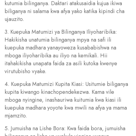
kutumia bilinganya. Daktari atakusaidia kujua ikiwa
biliganya ni salama kwa afya yako katika kipindi cha
ujauzito.
3. Kuepuka Matumizi ya Bilinganya Iliyoharibika:
Hakikisha unatumia bilinganya mpya na safi ili
kuepuka madhara yanayoweza kusababishwa na
mboga iliyoharibika au iliyo na kemikali. Hii
itahakikisha unapata faida za asili kutoka kwenye
virutubisho vyake.
4. Kuepuka Matumizi Kupita Kiasi: Usitumie biliganya
kupita kiwango kinachopendekezwa. Kama vile
mboga nyingine, inashauriwa kuitumia kwa kiasi ili
kuepuka madhara yoyote kwa mwili na afya ya mama
mjamzito.
5. Jumuisha na Lishe Bora: Kwa faida bora, jumuisha