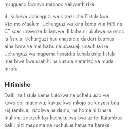
msuguano kwenye maeneo yaliyoathirika.
4. Kufanya Uchunguzi wa Kizazi cha Fistula kwa
Vipimo Maalum: Uchunguzi wa kina kama vile MRI na
CT scan unaweza kufanywa ili kubaini ukubwa na eneo
la fistula. Uchunguzi huu unasaidia daktari kuamua
aina bora ya matibabu na upasuaji unaohitajika.
Uchunguzi wa mapema husaidia kuhakikisha fistula
inatibiwa kwa usahihi na kuzuia matatizo ya muda
mrefu.
Hitimisho
Dalili za fistula kama kutokwa na uchafu usio wa
kawaida, maumivu, kuvuja kwa mkojo au kinyesi bila
kujitambua, kutokwa na damu, na homa ni ishara
muhimu zinazohitaji kuchukuliwa kwa uzito. Kutambua
dalili hizi mapema na kuchukua hatua za haraka