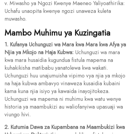
v. Miwasho ya Ngozi Kwenye Maeneo Yaliyoathirika:
Uchafu unaopita kwenye ngozi unaweza kuleta
muwasho.
Mambo Muhimu ya Kuzingatia
1. Kufanya Uchunguzi wa Mara kwa Mara kwa Afya ya
Njia ya Mkojo na Haja Kubwa:
Uchunguzi wa mara
kwa mara husaidia kugundua fistula mapema na
kuhakikisha matibabu yanatolewa kwa wakati.
Uchunguzi huu unajumuisha vipimo vya njia ya mkojo
na haja kubwa ambavyo vinaweza kusaidia kubaini
kama kuna njia isiyo ya kawaida inayojitokeza.
Uchunguzi wa mapema ni muhimu kwa watu wenye
historia ya maambukizi au waliofanyiwa upasuaji wa
viungo hivi.
2. Kutumia Dawa za Kupambana na Maambukizi kwa