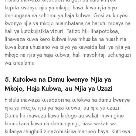
kupita kwenye njia ya mkojo, hasa ikiwa njia hiyo
imeungana na sehemu ya haja kubwa. Gesi au kinyesi
kwenye njia ya mkojo huambatana na harufu mbaya na
hali ya kutokujisikia vizuri. Tatizo hili linapotokea,
linaweza kuwa kero kubwa kwa mhusika na huashiria
kuwa kuna uhusiano wa isiyo ya kawaida kati ya njia ya
mkojo na njia ya haja kubwa, hali inayohitaji uchunguzi
wa kitaalamu.
5. Kutokwa na Damu kwenye Njia ya
Mkojo, Haja Kubwa, au Njia ya Uzazi
Fistula inaweza kusababisha kutokwa na damu kwenye
njia ya mkojo, njia ya haja kubwa, au njia ya uzazi.
Damu hii inaweza kuwa kidogo au wakati mwingine
kuonekana kuwa na damu nyingi, hasa wakati wa
kufanya shughuli zinazohusisha maeneo haya. Kutokwa