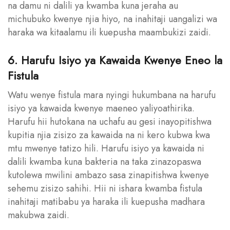
na damu ni dalili ya kwamba kuna jeraha au
michubuko kwenye njia hiyo, na inahitaji uangalizi wa
haraka wa kitaalamu ili kuepusha maambukizi zaidi.
6. Harufu Isiyo ya Kawaida Kwenye Eneo la
Fistula
Watu wenye fistula mara nyingi hukumbana na harufu
isiyo ya kawaida kwenye maeneo yaliyoathirika.
Harufu hii hutokana na uchafu au gesi inayopitishwa
kupitia njia zisizo za kawaida na ni kero kubwa kwa
mtu mwenye tatizo hili. Harufu isiyo ya kawaida ni
dalili kwamba kuna bakteria na taka zinazopaswa
kutolewa mwilini ambazo sasa zinapitishwa kwenye
sehemu zisizo sahihi. Hii ni ishara kwamba fistula
inahitaji matibabu ya haraka ili kuepusha madhara
makubwa zaidi.