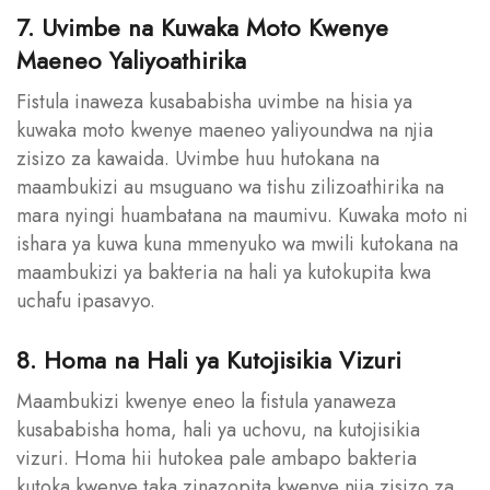
7. Uvimbe na Kuwaka Moto Kwenye
Maeneo Yaliyoathirika
Fistula inaweza kusababisha uvimbe na hisia ya
kuwaka moto kwenye maeneo yaliyoundwa na njia
zisizo za kawaida. Uvimbe huu hutokana na
maambukizi au msuguano wa tishu zilizoathirika na
mara nyingi huambatana na maumivu. Kuwaka moto ni
ishara ya kuwa kuna mmenyuko wa mwili kutokana na
maambukizi ya bakteria na hali ya kutokupita kwa
uchafu ipasavyo.
8. Homa na Hali ya Kutojisikia Vizuri
Maambukizi kwenye eneo la fistula yanaweza
kusababisha homa, hali ya uchovu, na kutojisikia
vizuri. Homa hii hutokea pale ambapo bakteria
kutoka kwenye taka zinazopita kwenye njia zisizo za