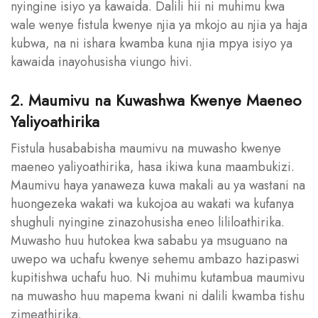
nyingine isiyo ya kawaida. Dalili hii ni muhimu kwa
wale wenye fistula kwenye njia ya mkojo au njia ya haja
kubwa, na ni ishara kwamba kuna njia mpya isiyo ya
kawaida inayohusisha viungo hivi.
2. Maumivu na Kuwashwa Kwenye Maeneo
Yaliyoathirika
Fistula husababisha maumivu na muwasho kwenye
maeneo yaliyoathirika, hasa ikiwa kuna maambukizi.
Maumivu haya yanaweza kuwa makali au ya wastani na
huongezeka wakati wa kukojoa au wakati wa kufanya
shughuli nyingine zinazohusisha eneo lililoathirika.
Muwasho huu hutokea kwa sababu ya msuguano na
uwepo wa uchafu kwenye sehemu ambazo hazipaswi
kupitishwa uchafu huo. Ni muhimu kutambua maumivu
na muwasho huu mapema kwani ni dalili kwamba tishu
zimeathirika.