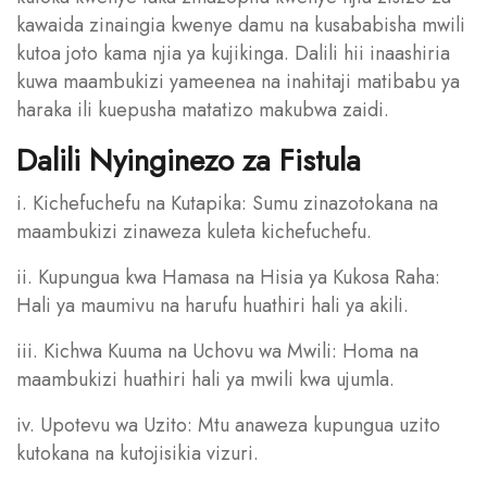
kawaida zinaingia kwenye damu na kusababisha mwili
kutoa joto kama njia ya kujikinga. Dalili hii inaashiria
kuwa maambukizi yameenea na inahitaji matibabu ya
haraka ili kuepusha matatizo makubwa zaidi.
Dalili Nyinginezo za Fistula
i. Kichefuchefu na Kutapika: Sumu zinazotokana na
maambukizi zinaweza kuleta kichefuchefu.
ii. Kupungua kwa Hamasa na Hisia ya Kukosa Raha:
Hali ya maumivu na harufu huathiri hali ya akili.
iii. Kichwa Kuuma na Uchovu wa Mwili: Homa na
maambukizi huathiri hali ya mwili kwa ujumla.
iv. Upotevu wa Uzito: Mtu anaweza kupungua uzito
kutokana na kutojisikia vizuri.