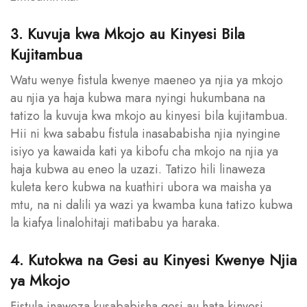
3. Kuvuja kwa Mkojo au Kinyesi Bila
Kujitambua
Watu wenye fistula kwenye maeneo ya njia ya mkojo
au njia ya haja kubwa mara nyingi hukumbana na
tatizo la kuvuja kwa mkojo au kinyesi bila kujitambua.
Hii ni kwa sababu fistula inasababisha njia nyingine
isiyo ya kawaida kati ya kibofu cha mkojo na njia ya
haja kubwa au eneo la uzazi. Tatizo hili linaweza
kuleta kero kubwa na kuathiri ubora wa maisha ya
mtu, na ni dalili ya wazi ya kwamba kuna tatizo kubwa
la kiafya linalohitaji matibabu ya haraka.
4. Kutokwa na Gesi au Kinyesi Kwenye Njia
ya Mkojo
Fistula inaweza kusababisha gesi au hata kinyesi