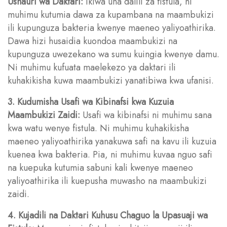
Ushauri wa Daktari:
Ikiwa una dalili za fistula, ni
muhimu kutumia dawa za kupambana na maambukizi
ili kupunguza bakteria kwenye maeneo yaliyoathirika.
Dawa hizi husaidia kuondoa maambukizi na
kupunguza uwezekano wa sumu kuingia kwenye damu.
Ni muhimu kufuata maelekezo ya daktari ili
kuhakikisha kuwa maambukizi yanatibiwa kwa ufanisi.
3. Kudumisha Usafi wa Kibinafsi kwa Kuzuia
Maambukizi Zaidi:
Usafi wa kibinafsi ni muhimu sana
kwa watu wenye fistula. Ni muhimu kuhakikisha
maeneo yaliyoathirika yanakuwa safi na kavu ili kuzuia
kuenea kwa bakteria. Pia, ni muhimu kuvaa nguo safi
na kuepuka kutumia sabuni kali kwenye maeneo
yaliyoathirika ili kuepusha muwasho na maambukizi
zaidi.
4. Kujadili na Daktari Kuhusu Chaguo la Upasuaji wa