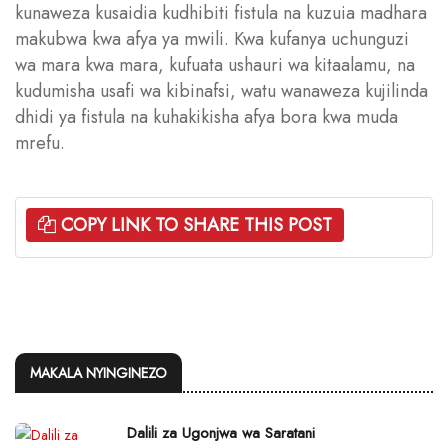
kunaweza kusaidia kudhibiti fistula na kuzuia madhara
makubwa kwa afya ya mwili. Kwa kufanya uchunguzi
wa mara kwa mara, kufuata ushauri wa kitaalamu, na
kudumisha usafi wa kibinafsi, watu wanaweza kujilinda
dhidi ya fistula na kuhakikisha afya bora kwa muda
mrefu.
COPY LINK TO SHARE THIS POST
MAKALA NYINGINEZO
Dalili za Ugonjwa wa Saratani