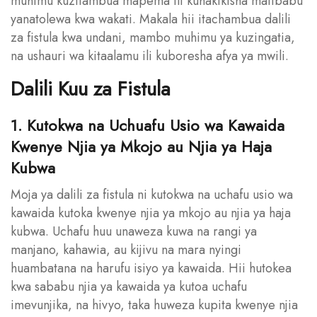
muhimu kuzitambua mapema ili kuhakikisha matibabu
yanatolewa kwa wakati. Makala hii itachambua dalili
za fistula kwa undani, mambo muhimu ya kuzingatia,
na ushauri wa kitaalamu ili kuboresha afya ya mwili.
Dalili Kuu za Fistula
1. Kutokwa na Uchuafu Usio wa Kawaida
Kwenye Njia ya Mkojo au Njia ya Haja
Kubwa
Moja ya dalili za fistula ni kutokwa na uchafu usio wa
kawaida kutoka kwenye njia ya mkojo au njia ya haja
kubwa. Uchafu huu unaweza kuwa na rangi ya
manjano, kahawia, au kijivu na mara nyingi
huambatana na harufu isiyo ya kawaida. Hii hutokea
kwa sababu njia ya kawaida ya kutoa uchafu
imevunjika, na hivyo, taka huweza kupita kwenye njia