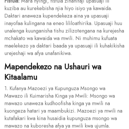
Fistula:
Mara nyingi, fistula zinahitaji upasuaji ili
kuziba au kurekebisha njia hiyo isiyo ya kawaida.
Daktari anaweza kupendekeza aina ya upasuaji
inayofaa kulingana na eneo lililoathirika. Upasuaji huu
unalenga kuunganisha tishu zilizotengana na kurejesha
mchakato wa kawaida wa mwili. Ni muhimu kufuata
maelekezo ya daktari baada ya upasuaji ili kuhakikisha
urejeshaji wa afya unafanikiwa.
Mapendekezo na Ushauri wa
Kitaalamu
1. Kufanya Mazoezi ya Kupunguza Msongo wa
Mawazo ili Kuimarisha Kinga ya Mwili: Msongo wa
mawazo unaweza kudhoofisha kinga ya mwili na
kuongeza hatari ya maambukizi. Mazoezi ya mwili na
kutafakari kwa kina husaidia kupunguza msongo wa
mawazo na kuboresha afya ya mwili kwa ujumla.