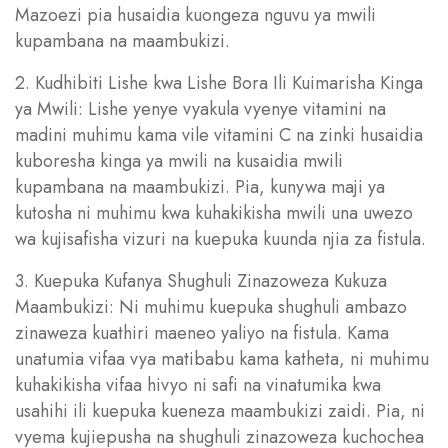
Mazoezi pia husaidia kuongeza nguvu ya mwili
kupambana na maambukizi.
2. Kudhibiti Lishe kwa Lishe Bora Ili Kuimarisha Kinga
ya Mwili: Lishe yenye vyakula vyenye vitamini na
madini muhimu kama vile vitamini C na zinki husaidia
kuboresha kinga ya mwili na kusaidia mwili
kupambana na maambukizi. Pia, kunywa maji ya
kutosha ni muhimu kwa kuhakikisha mwili una uwezo
wa kujisafisha vizuri na kuepuka kuunda njia za fistula.
3. Kuepuka Kufanya Shughuli Zinazoweza Kukuza
Maambukizi: Ni muhimu kuepuka shughuli ambazo
zinaweza kuathiri maeneo yaliyo na fistula. Kama
unatumia vifaa vya matibabu kama katheta, ni muhimu
kuhakikisha vifaa hivyo ni safi na vinatumika kwa
usahihi ili kuepuka kueneza maambukizi zaidi. Pia, ni
vyema kujiepusha na shughuli zinazoweza kuchochea