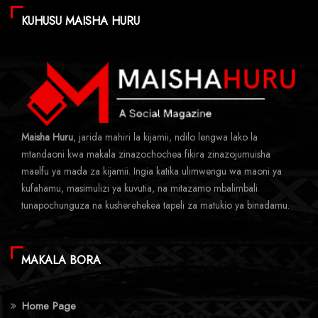
KUHUSU MAISHA HURU
Maisha Huru
, jarida mahiri la kijamii, ndilo lengwa lako la
mtandaoni kwa makala zinazochochea fikira zinazojumuisha
maelfu ya mada za kijamii. Ingia katika ulimwengu wa maoni ya
kufahamu, masimulizi ya kuvutia, na mitazamo mbalimbali
tunapochunguza na kusherehekea tapeli za matukio ya binadamu.
MAKALA BORA
Home Page