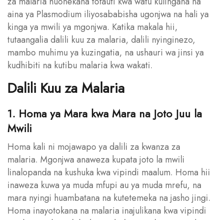
za malaria huonekana tofauti kwa watu kulingana na
aina ya Plasmodium iliyosababisha ugonjwa na hali ya
kinga ya mwili ya mgonjwa. Katika makala hii,
tutaangalia dalili kuu za malaria, dalili nyinginezo,
mambo muhimu ya kuzingatia, na ushauri wa jinsi ya
kudhibiti na kutibu malaria kwa wakati.
Dalili Kuu za Malaria
1. Homa ya Mara kwa Mara na Joto Juu la
Mwili
Homa kali ni mojawapo ya dalili za kwanza za
malaria. Mgonjwa anaweza kupata joto la mwili
linalopanda na kushuka kwa vipindi maalum. Homa hii
inaweza kuwa ya muda mfupi au ya muda mrefu, na
mara nyingi huambatana na kutetemeka na jasho jingi.
Homa inayotokana na malaria inajulikana kwa vipindi