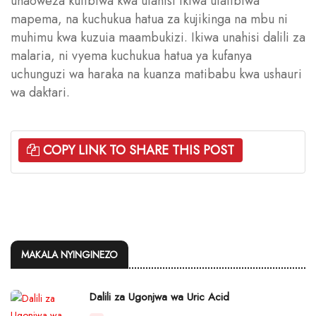
unaoweza kutibiwa kwa ufanisi ikiwa utatibiwa
mapema, na kuchukua hatua za kujikinga na mbu ni
muhimu kwa kuzuia maambukizi. Ikiwa unahisi dalili za
malaria, ni vyema kuchukua hatua ya kufanya
uchunguzi wa haraka na kuanza matibabu kwa ushauri
wa daktari.
COPY LINK TO SHARE THIS POST
MAKALA NYINGINEZO
Dalili za Ugonjwa wa Uric Acid