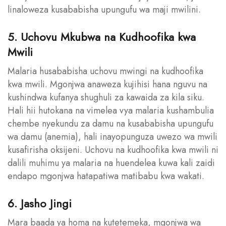
linaloweza kusababisha upungufu wa maji mwilini.
5. Uchovu Mkubwa na Kudhoofika kwa
Mwili
Malaria husababisha uchovu mwingi na kudhoofika
kwa mwili. Mgonjwa anaweza kujihisi hana nguvu na
kushindwa kufanya shughuli za kawaida za kila siku.
Hali hii hutokana na vimelea vya malaria kushambulia
chembe nyekundu za damu na kusababisha upungufu
wa damu (anemia), hali inayopunguza uwezo wa mwili
kusafirisha oksijeni. Uchovu na kudhoofika kwa mwili ni
dalili muhimu ya malaria na huendelea kuwa kali zaidi
endapo mgonjwa hatapatiwa matibabu kwa wakati.
6. Jasho Jingi
Mara baada ya homa na kutetemeka, mgonjwa wa