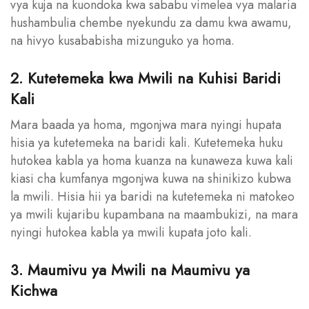
vya kuja na kuondoka kwa sababu vimelea vya malaria
hushambulia chembe nyekundu za damu kwa awamu,
na hivyo kusababisha mizunguko ya homa.
2. Kutetemeka kwa Mwili na Kuhisi Baridi
Kali
Mara baada ya homa, mgonjwa mara nyingi hupata
hisia ya kutetemeka na baridi kali. Kutetemeka huku
hutokea kabla ya homa kuanza na kunaweza kuwa kali
kiasi cha kumfanya mgonjwa kuwa na shinikizo kubwa
la mwili. Hisia hii ya baridi na kutetemeka ni matokeo
ya mwili kujaribu kupambana na maambukizi, na mara
nyingi hutokea kabla ya mwili kupata joto kali.
3. Maumivu ya Mwili na Maumivu ya
Kichwa