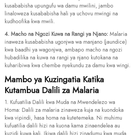
kusababisha upungufu wa damu mwilini, jambo
linaloweza kusababisha hali ya uchovu mwingi na
kudhoofika kwa mwili.
4. Macho na Ngozi Kuwa na Rangi ya Njano:
Malaria
inaweza kusababisha ugonjwa wa manjano (jaundice)
kwa baadhi ya wagonjwa, ambapo macho na ngozi
hubadilika na kuwa na rangi ya njano kutokana na
kuharibiwa kwa chembe nyekundu za damu kwa wingi.
Mambo ya Kuzingatia Katika
Kutambua Dalili za Malaria
1. Kufuatilia Dalili kwa Muda na Mwendelezo wa
Homa: Dalili za malaria zinaweza kuja na kuondoka
kwa vipindi, hasa homa na kutetemeka. Ni muhimu
kufuatilia dalili hizi na kuona kama zinaendelea au
kuzidi kuwa kali. Ikiwa dalili hizi zinadumu kwa muda