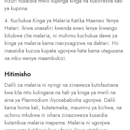
vizuri husaidia mwili kujenga kinga na kuboresha kasi
ya kupona.
4. Kuchukua Kinga ya Malaria Katika Maeneo Yenye
Hatari: Ikiwa unasafiri kwenda eneo lenye kiwango
kikubwa cha malaria, ni muhimu kuchukua dawa za
kinga ya malaria kama inavyoagizwa na daktari. Hii
inasaidia kuzuia kupata ugonjwa hata kama utagusana
na mbu wenye maambukizi.
Hitimisho
Dalili za malaria ni nyingi na zinaweza kutofautiana
kwa kila mtu kulingana na hali ya kinga ya mwili na
aina ya Plasmodium iliyosababisha ugonjwa. Dalili
kama homa kali, kutetemeka, maumivu ya kichwa, na
uchovu mkubwa ni ishara zinazoweza kusaidia
kutambua malaria mapema. Malaria ni ugonjwa