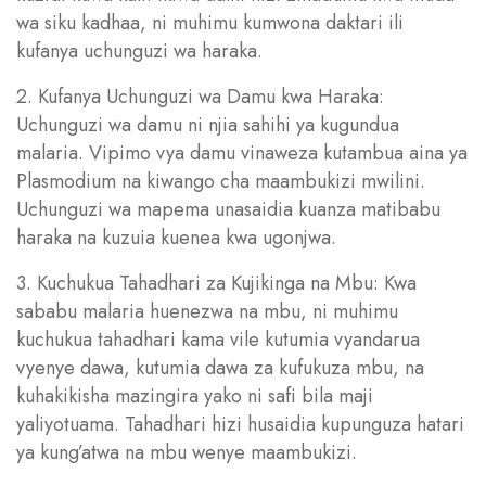
wa siku kadhaa, ni muhimu kumwona daktari ili
kufanya uchunguzi wa haraka.
2. Kufanya Uchunguzi wa Damu kwa Haraka:
Uchunguzi wa damu ni njia sahihi ya kugundua
malaria. Vipimo vya damu vinaweza kutambua aina ya
Plasmodium na kiwango cha maambukizi mwilini.
Uchunguzi wa mapema unasaidia kuanza matibabu
haraka na kuzuia kuenea kwa ugonjwa.
3. Kuchukua Tahadhari za Kujikinga na Mbu: Kwa
sababu malaria huenezwa na mbu, ni muhimu
kuchukua tahadhari kama vile kutumia vyandarua
vyenye dawa, kutumia dawa za kufukuza mbu, na
kuhakikisha mazingira yako ni safi bila maji
yaliyotuama. Tahadhari hizi husaidia kupunguza hatari
ya kung’atwa na mbu wenye maambukizi.