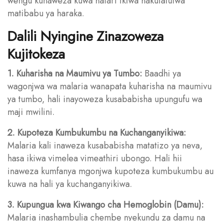
wengu kunaweza kuwa hatari ikiwa hakutafutwa
matibabu ya haraka.
Dalili Nyingine Zinazoweza
Kujitokeza
1. Kuharisha na Maumivu ya Tumbo:
Baadhi ya
wagonjwa wa malaria wanapata kuharisha na maumivu
ya tumbo, hali inayoweza kusababisha upungufu wa
maji mwilini.
2. Kupoteza Kumbukumbu na Kuchanganyikiwa:
Malaria kali inaweza kusababisha matatizo ya neva,
hasa ikiwa vimelea vimeathiri ubongo. Hali hii
inaweza kumfanya mgonjwa kupoteza kumbukumbu au
kuwa na hali ya kuchanganyikiwa.
3. Kupungua kwa Kiwango cha Hemoglobin (Damu):
Malaria inashambulia chembe nyekundu za damu na