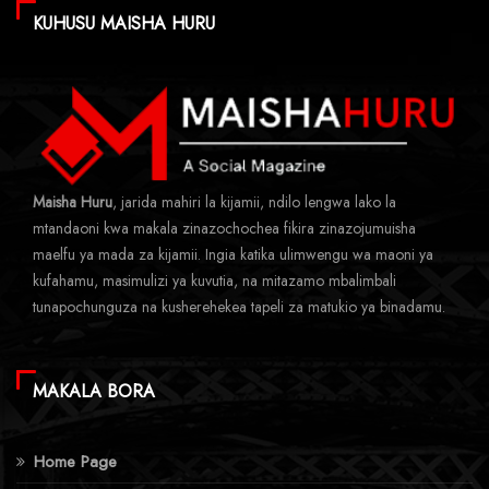
KUHUSU MAISHA HURU
Maisha Huru
, jarida mahiri la kijamii, ndilo lengwa lako la
mtandaoni kwa makala zinazochochea fikira zinazojumuisha
maelfu ya mada za kijamii. Ingia katika ulimwengu wa maoni ya
kufahamu, masimulizi ya kuvutia, na mitazamo mbalimbali
tunapochunguza na kusherehekea tapeli za matukio ya binadamu.
MAKALA BORA
Home Page