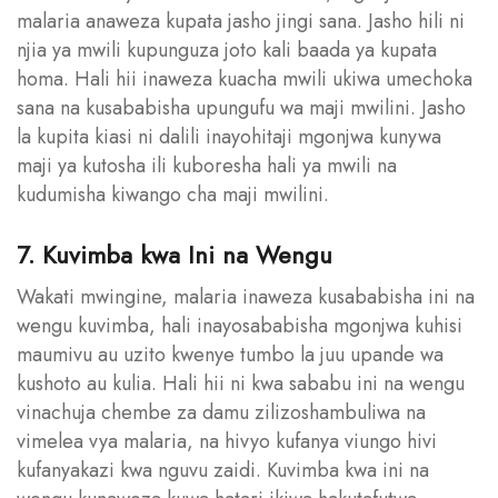
malaria anaweza kupata jasho jingi sana. Jasho hili ni
njia ya mwili kupunguza joto kali baada ya kupata
homa. Hali hii inaweza kuacha mwili ukiwa umechoka
sana na kusababisha upungufu wa maji mwilini. Jasho
la kupita kiasi ni dalili inayohitaji mgonjwa kunywa
maji ya kutosha ili kuboresha hali ya mwili na
kudumisha kiwango cha maji mwilini.
7. Kuvimba kwa Ini na Wengu
Wakati mwingine, malaria inaweza kusababisha ini na
wengu kuvimba, hali inayosababisha mgonjwa kuhisi
maumivu au uzito kwenye tumbo la juu upande wa
kushoto au kulia. Hali hii ni kwa sababu ini na wengu
vinachuja chembe za damu zilizoshambuliwa na
vimelea vya malaria, na hivyo kufanya viungo hivi
kufanyakazi kwa nguvu zaidi. Kuvimba kwa ini na