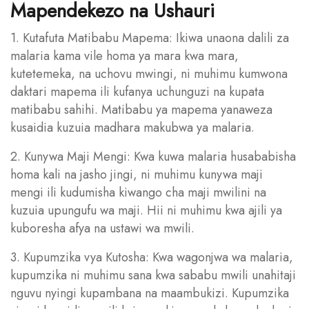
Mapendekezo na Ushauri
1. Kutafuta Matibabu Mapema: Ikiwa unaona dalili za
malaria kama vile homa ya mara kwa mara,
kutetemeka, na uchovu mwingi, ni muhimu kumwona
daktari mapema ili kufanya uchunguzi na kupata
matibabu sahihi. Matibabu ya mapema yanaweza
kusaidia kuzuia madhara makubwa ya malaria.
2. Kunywa Maji Mengi: Kwa kuwa malaria husababisha
homa kali na jasho jingi, ni muhimu kunywa maji
mengi ili kudumisha kiwango cha maji mwilini na
kuzuia upungufu wa maji. Hii ni muhimu kwa ajili ya
kuboresha afya na ustawi wa mwili.
3. Kupumzika vya Kutosha: Kwa wagonjwa wa malaria,
kupumzika ni muhimu sana kwa sababu mwili unahitaji
nguvu nyingi kupambana na maambukizi. Kupumzika