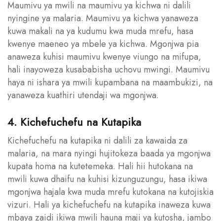
Maumivu ya mwili na maumivu ya kichwa ni dalili
nyingine ya malaria. Maumivu ya kichwa yanaweza
kuwa makali na ya kudumu kwa muda mrefu, hasa
kwenye maeneo ya mbele ya kichwa. Mgonjwa pia
anaweza kuhisi maumivu kwenye viungo na mifupa,
hali inayoweza kusababisha uchovu mwingi. Maumivu
haya ni ishara ya mwili kupambana na maambukizi, na
yanaweza kuathiri utendaji wa mgonjwa.
4. Kichefuchefu na Kutapika
Kichefuchefu na kutapika ni dalili za kawaida za
malaria, na mara nyingi hujitokeza baada ya mgonjwa
kupata homa na kutetemeka. Hali hii hutokana na
mwili kuwa dhaifu na kuhisi kizunguzungu, hasa ikiwa
mgonjwa hajala kwa muda mrefu kutokana na kutojiskia
vizuri. Hali ya kichefuchefu na kutapika inaweza kuwa
mbaya zaidi ikiwa mwili hauna maji ya kutosha, jambo