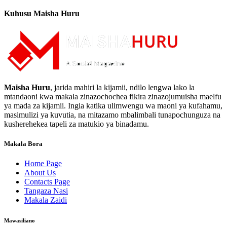
Kuhusu Maisha Huru
Maisha Huru
, jarida mahiri la kijamii, ndilo lengwa lako la
mtandaoni kwa makala zinazochochea fikira zinazojumuisha maelfu
ya mada za kijamii. Ingia katika ulimwengu wa maoni ya kufahamu,
masimulizi ya kuvutia, na mitazamo mbalimbali tunapochunguza na
kusherehekea tapeli za matukio ya binadamu.
Makala Bora
Home Page
About Us
Contacts Page
Tangaza Nasi
Makala Zaidi
Mawasiliano