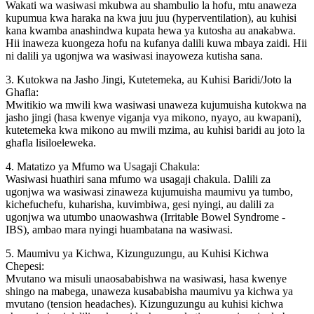
Wakati wa wasiwasi mkubwa au shambulio la hofu, mtu anaweza
kupumua kwa haraka na kwa juu juu (hyperventilation), au kuhisi
kana kwamba anashindwa kupata hewa ya kutosha au anakabwa.
Hii inaweza kuongeza hofu na kufanya dalili kuwa mbaya zaidi. Hii
ni dalili ya ugonjwa wa wasiwasi inayoweza kutisha sana.
3. Kutokwa na Jasho Jingi, Kutetemeka, au Kuhisi Baridi/Joto la
Ghafla:
Mwitikio wa mwili kwa wasiwasi unaweza kujumuisha kutokwa na
jasho jingi (hasa kwenye viganja vya mikono, nyayo, au kwapani),
kutetemeka kwa mikono au mwili mzima, au kuhisi baridi au joto la
ghafla lisiloeleweka.
4. Matatizo ya Mfumo wa Usagaji Chakula:
Wasiwasi huathiri sana mfumo wa usagaji chakula. Dalili za
ugonjwa wa wasiwasi zinaweza kujumuisha maumivu ya tumbo,
kichefuchefu, kuharisha, kuvimbiwa, gesi nyingi, au dalili za
ugonjwa wa utumbo unaowashwa (Irritable Bowel Syndrome -
IBS), ambao mara nyingi huambatana na wasiwasi.
5. Maumivu ya Kichwa, Kizunguzungu, au Kuhisi Kichwa
Chepesi:
Mvutano wa misuli unaosababishwa na wasiwasi, hasa kwenye
shingo na mabega, unaweza kusababisha maumivu ya kichwa ya
mvutano (tension headaches). Kizunguzungu au kuhisi kichwa