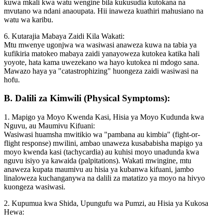
kuwa mkali kwa watu wengine bila kukusudia kutokana na
mvutano wa ndani anaoupata. Hii inaweza kuathiri mahusiano na
watu wa karibu.
6. Kutarajia Mabaya Zaidi Kila Wakati:
Mtu mwenye ugonjwa wa wasiwasi anaweza kuwa na tabia ya
kufikiria matokeo mabaya zaidi yanayoweza kutokea katika hali
yoyote, hata kama uwezekano wa hayo kutokea ni mdogo sana.
Mawazo haya ya "catastrophizing" huongeza zaidi wasiwasi na
hofu.
B. Dalili za Kimwili (Physical Symptoms):
1. Mapigo ya Moyo Kwenda Kasi, Hisia ya Moyo Kudunda kwa
Nguvu, au Maumivu Kifuani:
Wasiwasi huamsha mwitikio wa "pambana au kimbia" (fight-or-
flight response) mwilini, ambao unaweza kusababisha mapigo ya
moyo kwenda kasi (tachycardia) au kuhisi moyo unadunda kwa
nguvu isiyo ya kawaida (palpitations). Wakati mwingine, mtu
anaweza kupata maumivu au hisia ya kubanwa kifuani, jambo
linaloweza kuchanganywa na dalili za matatizo ya moyo na hivyo
kuongeza wasiwasi.
2. Kupumua kwa Shida, Upungufu wa Pumzi, au Hisia ya Kukosa
Hewa: