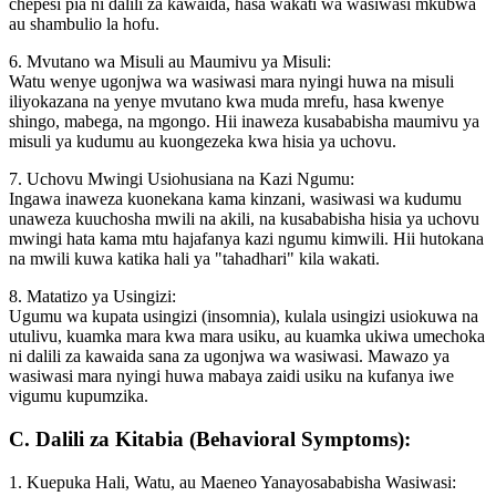
chepesi pia ni dalili za kawaida, hasa wakati wa wasiwasi mkubwa
au shambulio la hofu.
6. Mvutano wa Misuli au Maumivu ya Misuli:
Watu wenye ugonjwa wa wasiwasi mara nyingi huwa na misuli
iliyokazana na yenye mvutano kwa muda mrefu, hasa kwenye
shingo, mabega, na mgongo. Hii inaweza kusababisha maumivu ya
misuli ya kudumu au kuongezeka kwa hisia ya uchovu.
7. Uchovu Mwingi Usiohusiana na Kazi Ngumu:
Ingawa inaweza kuonekana kama kinzani, wasiwasi wa kudumu
unaweza kuuchosha mwili na akili, na kusababisha hisia ya uchovu
mwingi hata kama mtu hajafanya kazi ngumu kimwili. Hii hutokana
na mwili kuwa katika hali ya "tahadhari" kila wakati.
8. Matatizo ya Usingizi:
Ugumu wa kupata usingizi (insomnia), kulala usingizi usiokuwa na
utulivu, kuamka mara kwa mara usiku, au kuamka ukiwa umechoka
ni dalili za kawaida sana za ugonjwa wa wasiwasi. Mawazo ya
wasiwasi mara nyingi huwa mabaya zaidi usiku na kufanya iwe
vigumu kupumzika.
C. Dalili za Kitabia (Behavioral Symptoms):
1. Kuepuka Hali, Watu, au Maeneo Yanayosababisha Wasiwasi: