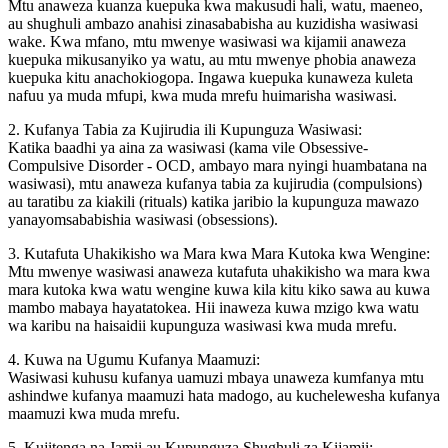
Mtu anaweza kuanza kuepuka kwa makusudi hali, watu, maeneo,
au shughuli ambazo anahisi zinasababisha au kuzidisha wasiwasi
wake. Kwa mfano, mtu mwenye wasiwasi wa kijamii anaweza
kuepuka mikusanyiko ya watu, au mtu mwenye phobia anaweza
kuepuka kitu anachokiogopa. Ingawa kuepuka kunaweza kuleta
nafuu ya muda mfupi, kwa muda mrefu huimarisha wasiwasi.
2. Kufanya Tabia za Kujirudia ili Kupunguza Wasiwasi:
Katika baadhi ya aina za wasiwasi (kama vile Obsessive-
Compulsive Disorder - OCD, ambayo mara nyingi huambatana na
wasiwasi), mtu anaweza kufanya tabia za kujirudia (compulsions)
au taratibu za kiakili (rituals) katika jaribio la kupunguza mawazo
yanayomsababishia wasiwasi (obsessions).
3. Kutafuta Uhakikisho wa Mara kwa Mara Kutoka kwa Wengine:
Mtu mwenye wasiwasi anaweza kutafuta uhakikisho wa mara kwa
mara kutoka kwa watu wengine kuwa kila kitu kiko sawa au kuwa
mambo mabaya hayatatokea. Hii inaweza kuwa mzigo kwa watu
wa karibu na haisaidii kupunguza wasiwasi kwa muda mrefu.
4. Kuwa na Ugumu Kufanya Maamuzi:
Wasiwasi kuhusu kufanya uamuzi mbaya unaweza kumfanya mtu
ashindwe kufanya maamuzi hata madogo, au kuchelewesha kufanya
maamuzi kwa muda mrefu.
5. Kujitenga na Jamii au Kupunguza Shughuli za Kijamii: