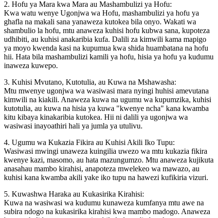
2. Hofu ya Mara kwa Mara au Mashambulizi ya Hofu:
Kwa watu wenye Ugonjwa wa Hofu, mashambulizi ya hofu ya
ghafla na makali sana yanaweza kutokea bila onyo. Wakati wa
shambulio la hofu, mtu anaweza kuhisi hofu kubwa sana, kupoteza
udhibiti, au kuhisi anakaribia kufa. Dalili za kimwili kama mapigo
ya moyo kwenda kasi na kupumua kwa shida huambatana na hofu
hii. Hata bila mashambulizi kamili ya hofu, hisia ya hofu ya kudumu
inaweza kuwepo.
3. Kuhisi Mvutano, Kutotulia, au Kuwa na Mshawasha:
Mtu mwenye ugonjwa wa wasiwasi mara nyingi huhisi amevutana
kimwili na kiakili. Anaweza kuwa na ugumu wa kupumzika, kuhisi
kutotulia, au kuwa na hisia ya kuwa "kwenye ncha" kana kwamba
kitu kibaya kinakaribia kutokea. Hii ni dalili ya ugonjwa wa
wasiwasi inayoathiri hali ya jumla ya utulivu.
4. Ugumu wa Kukazia Fikira au Kuhisi Akili Iko Tupu:
Wasiwasi mwingi unaweza kuingilia uwezo wa mtu kukazia fikira
kwenye kazi, masomo, au hata mazungumzo. Mtu anaweza kujikuta
anasahau mambo kirahisi, anapoteza mwelekeo wa mawazo, au
kuhisi kana kwamba akili yake iko tupu na hawezi kufikiria vizuri.
5. Kuwashwa Haraka au Kukasirika Kirahisi:
Kuwa na wasiwasi wa kudumu kunaweza kumfanya mtu awe na
subira ndogo na kukasirika kirahisi kwa mambo madogo. Anaweza