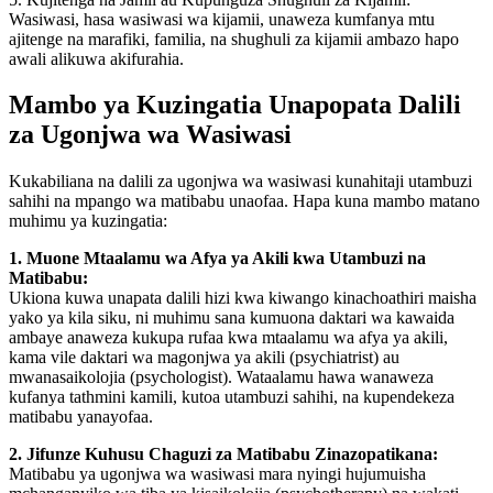
Wasiwasi, hasa wasiwasi wa kijamii, unaweza kumfanya mtu
ajitenge na marafiki, familia, na shughuli za kijamii ambazo hapo
awali alikuwa akifurahia.
Mambo ya Kuzingatia Unapopata Dalili
za Ugonjwa wa Wasiwasi
Kukabiliana na dalili za ugonjwa wa wasiwasi kunahitaji utambuzi
sahihi na mpango wa matibabu unaofaa. Hapa kuna mambo matano
muhimu ya kuzingatia:
1. Muone Mtaalamu wa Afya ya Akili kwa Utambuzi na
Matibabu:
Ukiona kuwa unapata dalili hizi kwa kiwango kinachoathiri maisha
yako ya kila siku, ni muhimu sana kumuona daktari wa kawaida
ambaye anaweza kukupa rufaa kwa mtaalamu wa afya ya akili,
kama vile daktari wa magonjwa ya akili (psychiatrist) au
mwanasaikolojia (psychologist). Wataalamu hawa wanaweza
kufanya tathmini kamili, kutoa utambuzi sahihi, na kupendekeza
matibabu yanayofaa.
2. Jifunze Kuhusu Chaguzi za Matibabu Zinazopatikana:
Matibabu ya ugonjwa wa wasiwasi mara nyingi hujumuisha