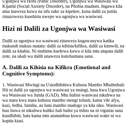
Ugonjwa wa Hofu (Panic Disorder), Ugonjwa wa Wasiwasi wa
Kijamii (Social Anxiety Disorder), na Phobia maalum. Ingawa kila
aina inaweza kuwa na sifa zake za kipekee, kuna dalili za jumla
zinazoweza kuashiria uwepo wa ugonjwa wa wasiwasi.
Hizi ni Dalili za Ugonjwa wa Wasiwasi
Dalili za ugonjwa wa wasiwasi zinaweza kugawanywa katika
makundi makuu matatu: dalili za kihisia/kifikra, dalili za kimwili, na
dalili za kitabia. Ni muhimu kuelewa kuwa si kila mtu atapata dalili
zote, na ukali wa dalili unaweza kutofautiana sana.
A. Dalili za Kihisia na Kifikra (Emotional and
Cognitive Symptoms):
1. Wasiwasi Mwingi na Usiodhibitiwa Kuhusu Mambo Mbalimbali:
Hii ni dalili ya ugonjwa wa wasiwasi ya msingi, hasa kwa Ugonjwa
wa Wasiwasi wa Jumla (GAD). Mtu huhisi wasiwasi mkubwa na
wa mara kwa mara kuhusu mambo mengi tofauti, kama vile afya,
kazi, fedha, familia, au hata mambo madogo ya kila siku. Wasiwasi
huu huwa ni mkubwa kuliko hali halisi ya tishio na ni vigumu sana
kuudhibiti, hata kama mtu anatambua kuwa wasiwasi wake ni wa
kupita kiasi.