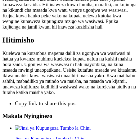
kunaweza kusaidia. Hii inaweza kuwa familia, marafiki, au kujiunga
na kikundi cha msaada kwa watu wenye ugonjwa wa wasiwasi.
Kujua kuwa hauko peke yako na kupata uelewa kutoka kwa
wengine kunaweza kupunguza mzigo wa wasiwasi. Epuka
kujitenga na jamii kwani hii inaweza kuzidisha hali.
Hitimisho
Kuelewa na kutambua mapema dalili za ugonjwa wa wasiwasi ni
hatua ya kwanza muhimu kuelekea kupata nafuu na kuishi maisha
bora zaidi. Ugonjwa wa wasiwasi ni hali inayotibika, na kuna
msaada mwingi unaopatikana. Usisite kutafuta msaada wa kitaalamu
ikiwa unahisi kuwa wasiwasi unaathiri maisha yako. Kwa matibabu
sahihi, mabadiliko ya mtindo wa maisha, na msaada wa kijamii,
unaweza kujifunza kudhibiti wasiwasi wako na kurejesha utulivu na
furaha katika maisha yako.
Copy link to share this post
Makala Nyinginezo
Jinsi ya Kupunguza Tumbo la Chini