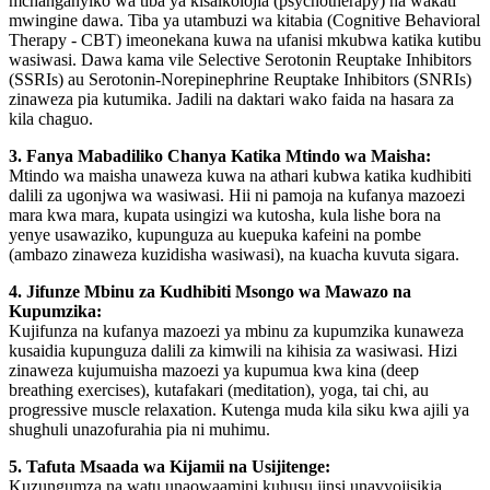
mchanganyiko wa tiba ya kisaikolojia (psychotherapy) na wakati
mwingine dawa. Tiba ya utambuzi wa kitabia (Cognitive Behavioral
Therapy - CBT) imeonekana kuwa na ufanisi mkubwa katika kutibu
wasiwasi. Dawa kama vile Selective Serotonin Reuptake Inhibitors
(SSRIs) au Serotonin-Norepinephrine Reuptake Inhibitors (SNRIs)
zinaweza pia kutumika. Jadili na daktari wako faida na hasara za
kila chaguo.
3. Fanya Mabadiliko Chanya Katika Mtindo wa Maisha:
Mtindo wa maisha unaweza kuwa na athari kubwa katika kudhibiti
dalili za ugonjwa wa wasiwasi. Hii ni pamoja na kufanya mazoezi
mara kwa mara, kupata usingizi wa kutosha, kula lishe bora na
yenye usawaziko, kupunguza au kuepuka kafeini na pombe
(ambazo zinaweza kuzidisha wasiwasi), na kuacha kuvuta sigara.
4. Jifunze Mbinu za Kudhibiti Msongo wa Mawazo na
Kupumzika:
Kujifunza na kufanya mazoezi ya mbinu za kupumzika kunaweza
kusaidia kupunguza dalili za kimwili na kihisia za wasiwasi. Hizi
zinaweza kujumuisha mazoezi ya kupumua kwa kina (deep
breathing exercises), kutafakari (meditation), yoga, tai chi, au
progressive muscle relaxation. Kutenga muda kila siku kwa ajili ya
shughuli unazofurahia pia ni muhimu.
5. Tafuta Msaada wa Kijamii na Usijitenge:
Kuzungumza na watu unaowaamini kuhusu jinsi unavyojisikia