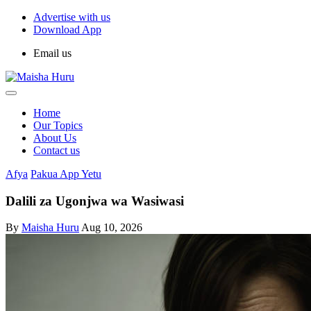
Advertise with us
Download App
Email us
Home
Our Topics
About Us
Contact us
Afya
Pakua App Yetu
Dalili za Ugonjwa wa Wasiwasi
By
Maisha Huru
Aug 10, 2026