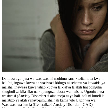
Dalili za ugonjwa wa wasiwasi ni muhimu sana kuzitambua kwani
hali hii, ingawa kuwa na wasiwasi kidogo ni sehemu ya kawaida ya
maisha, inaweza kuwa tatizo kubwa la kiafya la akili linapoingilia
shughuli za kila siku na kupunguza ubora wa maisha. Ugonjwa wa
wasiwasi (Anxiety Disorder) si aina moja tu ya hali, bali ni kundi la
matatizo ya akili yanayojumuisha hali kama vile Ugonjwa wa
Wasiwasi wa Jumla (Generalized Anxiety Disorder - GAD),