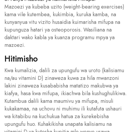
Mazoezi ya kubeba uzito (weight-bearing exercises)
kama vile kutembea, kukimbia, kuruka kamba, na
kunyanyua vitu vizito husaidia kuimarisha mifupa na
kupunguza hatari ya osteoporosis. Wasiliana na
daktari wako kabla ya kuanza programu mpya ya
mazoezi.
Hitimisho
Kwa kumalizia, dalili za upungufu wa uroto (kalisiamu
na/au vitamini D) zinaweza kuwa za hila mwanzoni
lakini zinaweza kusababisha matatizo makubwa ya
kiafya, hasa kwa mifupa, ikiachwa bila kushughulikiwa.
Kutambua dalili kama maumivu ya mifupa, misuli
kukakamaa, na uchovu ni muhimu ili kutafuta ushauri
wa kitabibu na kuchukua hatua za kurekebisha
upungufu huo. Kuhakikisha unapata kalisiamu na
vitamini D ya kutosha kupitia mlo wenye usawa,