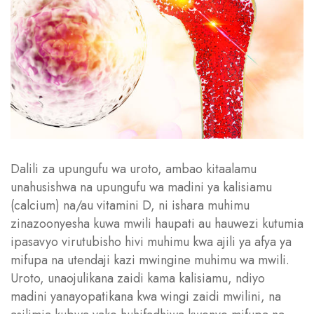
Dalili za upungufu wa uroto, ambao kitaalamu
unahusishwa na upungufu wa madini ya kalisiamu
(calcium) na/au vitamini D, ni ishara muhimu
zinazoonyesha kuwa mwili haupati au hauwezi kutumia
ipasavyo virutubisho hivi muhimu kwa ajili ya afya ya
mifupa na utendaji kazi mwingine muhimu wa mwili.
Uroto, unaojulikana zaidi kama kalisiamu, ndiyo
madini yanayopatikana kwa wingi zaidi mwilini, na