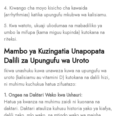
4. Kiwango cha moyo kisicho cha kawaida
(arrhythmias) katika upungufu mkubwa wa kalisiamu.
5. Kwa watoto, ukuaji uliodumaa na mabadiliko ya
umbo la mifupa (kama miguu kupinda) kutokana na
riteksi.
Mambo ya Kuzingatia Unapopata
Dalili za Upungufu wa Uroto
Ikiwa unashuku kuwa unaweza kuwa na upungufu wa
uroto (kalisiamu au vitamini D) kutokana na dalili hizi,
ni muhimu kuchukua hatua zifuatazo:
1. Ongea na Daktari Wako kwa Ushauri:
Hatua ya kwanza na muhimu zaidi ni kuonana na
daktari. Daktari atauliza kuhusu historia yako ya kiafya,
dalili zako, mlo wako, na mtindo wako wa maisha.