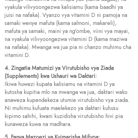
vyakula vilivyoongezwa kalisiamu (kama baadhi ya
juisi na nafaka). Vyanzo vya vitamini D ni pamoja na
samaki wenye mafuta (kama salmoni, makareli),
mafuta ya samaki, maini ya ng'ombe, viini vya mayai,
na vyakula vilivyoongezwa vitamini D (kama maziwa
na nafaka). Mwanga wa jua pia ni chanzo muhimu cha
vitamini D.
4. Zingatia Matumizi ya Virutubisho vya Ziada
(Supplements) kwa Ushauri wa Daktari:
Ikiwa huwezi kupata kalisiamu na vitamini D ya
kutosha kupitia mlo na mwanga wa jua, daktari wako
anaweza kupendekeza utumie virutubisho vya ziada.
Ni muhimu kufuata maelekezo ya daktari kuhusu
kipimo sahihi, kwani kuzidisha virutubisho hivi pia
kunaweza kuwa na madhara.
5. Fanya Mazoezi ya Kuimarisha Mifupa: