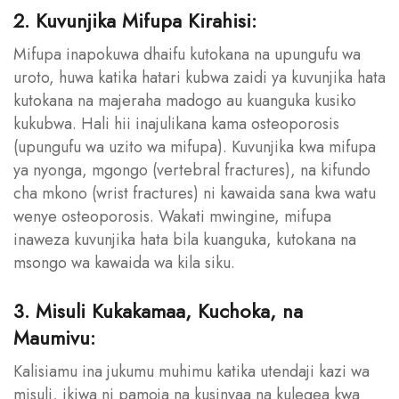
2. Kuvunjika Mifupa Kirahisi:
Mifupa inapokuwa dhaifu kutokana na upungufu wa
uroto, huwa katika hatari kubwa zaidi ya kuvunjika hata
kutokana na majeraha madogo au kuanguka kusiko
kukubwa. Hali hii inajulikana kama osteoporosis
(upungufu wa uzito wa mifupa). Kuvunjika kwa mifupa
ya nyonga, mgongo (vertebral fractures), na kifundo
cha mkono (wrist fractures) ni kawaida sana kwa watu
wenye osteoporosis. Wakati mwingine, mifupa
inaweza kuvunjika hata bila kuanguka, kutokana na
msongo wa kawaida wa kila siku.
3. Misuli Kukakamaa, Kuchoka, na
Maumivu:
Kalisiamu ina jukumu muhimu katika utendaji kazi wa
misuli, ikiwa ni pamoja na kusinyaa na kulegea kwa