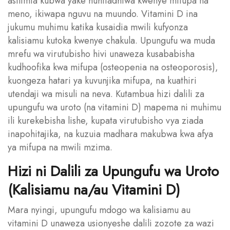
asilimia kubwa yake huhifadhiwa kwenye mifupa na
meno, ikiwapa nguvu na muundo. Vitamini D ina
jukumu muhimu katika kusaidia mwili kufyonza
kalisiamu kutoka kwenye chakula. Upungufu wa muda
mrefu wa virutubisho hivi unaweza kusababisha
kudhoofika kwa mifupa (osteopenia na osteoporosis),
kuongeza hatari ya kuvunjika mifupa, na kuathiri
utendaji wa misuli na neva. Kutambua hizi dalili za
upungufu wa uroto (na vitamini D) mapema ni muhimu
ili kurekebisha lishe, kupata virutubisho vya ziada
inapohitajika, na kuzuia madhara makubwa kwa afya
ya mifupa na mwili mzima.
Hizi ni Dalili za Upungufu wa Uroto
(Kalisiamu na/au Vitamini D)
Mara nyingi, upungufu mdogo wa kalisiamu au
vitamini D unaweza usionyeshe dalili zozote za wazi