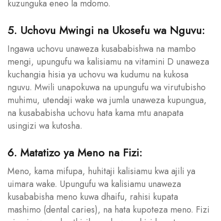
kuzunguka eneo la mdomo.
5. Uchovu Mwingi na Ukosefu wa Nguvu:
Ingawa uchovu unaweza kusababishwa na mambo
mengi, upungufu wa kalisiamu na vitamini D unaweza
kuchangia hisia ya uchovu wa kudumu na kukosa
nguvu. Mwili unapokuwa na upungufu wa virutubisho
muhimu, utendaji wake wa jumla unaweza kupungua,
na kusababisha uchovu hata kama mtu anapata
usingizi wa kutosha.
6. Matatizo ya Meno na Fizi:
Meno, kama mifupa, huhitaji kalisiamu kwa ajili ya
uimara wake. Upungufu wa kalisiamu unaweza
kusababisha meno kuwa dhaifu, rahisi kupata
mashimo (dental caries), na hata kupoteza meno. Fizi