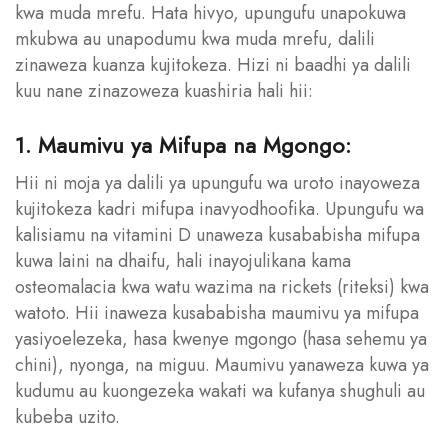
kwa muda mrefu. Hata hivyo, upungufu unapokuwa
mkubwa au unapodumu kwa muda mrefu, dalili
zinaweza kuanza kujitokeza. Hizi ni baadhi ya dalili
kuu nane zinazoweza kuashiria hali hii:
1. Maumivu ya Mifupa na Mgongo:
Hii ni moja ya dalili ya upungufu wa uroto inayoweza
kujitokeza kadri mifupa inavyodhoofika. Upungufu wa
kalisiamu na vitamini D unaweza kusababisha mifupa
kuwa laini na dhaifu, hali inayojulikana kama
osteomalacia kwa watu wazima na rickets (riteksi) kwa
watoto. Hii inaweza kusababisha maumivu ya mifupa
yasiyoelezeka, hasa kwenye mgongo (hasa sehemu ya
chini), nyonga, na miguu. Maumivu yanaweza kuwa ya
kudumu au kuongezeka wakati wa kufanya shughuli au
kubeba uzito.