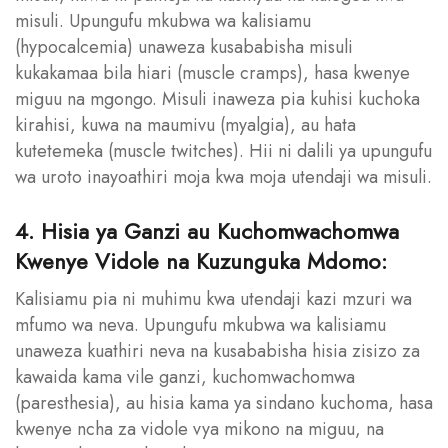
misuli. Upungufu mkubwa wa kalisiamu
(hypocalcemia) unaweza kusababisha misuli
kukakamaa bila hiari (muscle cramps), hasa kwenye
miguu na mgongo. Misuli inaweza pia kuhisi kuchoka
kirahisi, kuwa na maumivu (myalgia), au hata
kutetemeka (muscle twitches). Hii ni dalili ya upungufu
wa uroto inayoathiri moja kwa moja utendaji wa misuli.
4. Hisia ya Ganzi au Kuchomwachomwa
Kwenye Vidole na Kuzunguka Mdomo:
Kalisiamu pia ni muhimu kwa utendaji kazi mzuri wa
mfumo wa neva. Upungufu mkubwa wa kalisiamu
unaweza kuathiri neva na kusababisha hisia zisizo za
kawaida kama vile ganzi, kuchomwachomwa
(paresthesia), au hisia kama ya sindano kuchoma, hasa
kwenye ncha za vidole vya mikono na miguu, na