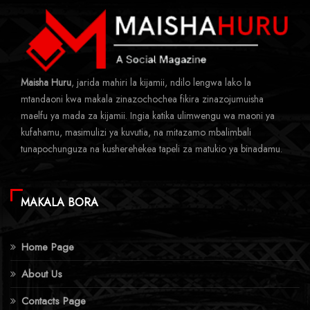
Maisha Huru
, jarida mahiri la kijamii, ndilo lengwa lako la
mtandaoni kwa makala zinazochochea fikira zinazojumuisha
maelfu ya mada za kijamii. Ingia katika ulimwengu wa maoni ya
kufahamu, masimulizi ya kuvutia, na mitazamo mbalimbali
tunapochunguza na kusherehekea tapeli za matukio ya binadamu.
MAKALA BORA
Home Page
About Us
Contacts Page