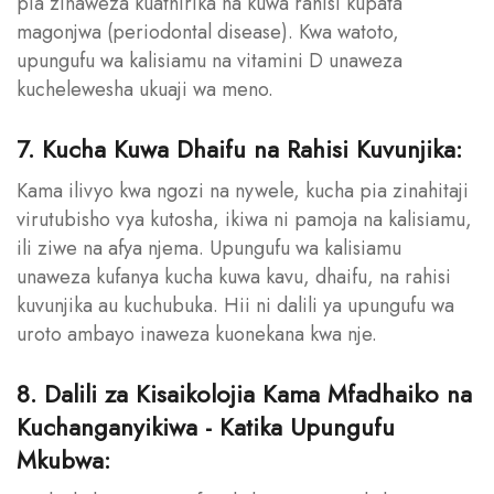
pia zinaweza kuathirika na kuwa rahisi kupata
magonjwa (periodontal disease). Kwa watoto,
upungufu wa kalisiamu na vitamini D unaweza
kuchelewesha ukuaji wa meno.
7. Kucha Kuwa Dhaifu na Rahisi Kuvunjika:
Kama ilivyo kwa ngozi na nywele, kucha pia zinahitaji
virutubisho vya kutosha, ikiwa ni pamoja na kalisiamu,
ili ziwe na afya njema. Upungufu wa kalisiamu
unaweza kufanya kucha kuwa kavu, dhaifu, na rahisi
kuvunjika au kuchubuka. Hii ni dalili ya upungufu wa
uroto ambayo inaweza kuonekana kwa nje.
8. Dalili za Kisaikolojia Kama Mfadhaiko na
Kuchanganyikiwa - Katika Upungufu
Mkubwa: