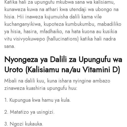
Katika hali za upungufu mkubwa sana wa kalisiamu,
kunaweza kuwa na athari kwa utendaji wa ubongo na
hisia. Hii inaweza kujumuisha dalili kama vile
kuchanganyikiwa, kupoteza kumbukumbu, mabadiliko
ya hisia, hasira, mfadhaiko, na hata kuona au kusikia
vitu visivyokuwepo (hallucinations) katika hali nadra
sana.
Nyongeza ya Dalili za Upungufu wa
Uroto (Kalisiamu na/au Vitamini D)
Mbali na dalili kuu, kuna ishara nyingine ambazo
zinaweza kuashiria upungufu huu:
1. Kupungua kwa hamu ya kula.
2. Matatizo ya usingizi.
3. Ngozi kukauka.