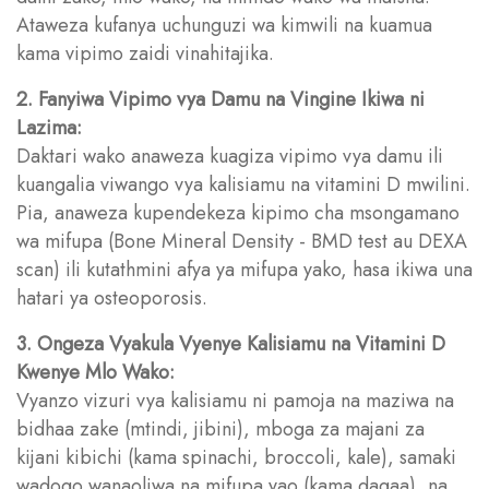
Ataweza kufanya uchunguzi wa kimwili na kuamua
kama vipimo zaidi vinahitajika.
2. Fanyiwa Vipimo vya Damu na Vingine Ikiwa ni
Lazima:
Daktari wako anaweza kuagiza vipimo vya damu ili
kuangalia viwango vya kalisiamu na vitamini D mwilini.
Pia, anaweza kupendekeza kipimo cha msongamano
wa mifupa (Bone Mineral Density - BMD test au DEXA
scan) ili kutathmini afya ya mifupa yako, hasa ikiwa una
hatari ya osteoporosis.
3. Ongeza Vyakula Vyenye Kalisiamu na Vitamini D
Kwenye Mlo Wako:
Vyanzo vizuri vya kalisiamu ni pamoja na maziwa na
bidhaa zake (mtindi, jibini), mboga za majani za
kijani kibichi (kama spinachi, broccoli, kale), samaki
wadogo wanaoliwa na mifupa yao (kama dagaa), na