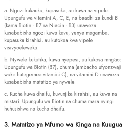
a. Ngozi kukauka, kupasuka, au kuwa na vipele:
Upungufu wa vitamini A, C, E, na baadhi za kundi B
(kama Biotin - B7 na Niacin - B3) unaweza
kusababisha ngozi kuwa kavu, yenye magamba,
kupasuka kirahisi, au kutokea kwa vipele
visivyoeleweka.
b. Nywele kukatika, kuwa nyepesi, au kukosa mng'ao:
Upungufu wa Biotin (B7), chuma (ambacho ufyonzwaji
wake hutegemea vitamini C), na vitamini D unaweza
kusababisha matatizo ya nywele.
c. Kucha kuwa dhaifu, kuvunjika kirahisi, au kuwa na
mistari: Upungufu wa Biotin na chuma mara nyingi
huhusishwa na kucha dhaifu.
3. Matatizo ya Mfumo wa Kinga na Kuugua