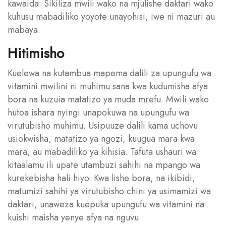
kawaida. Sikiliza mwili wako na mjulishe daktari wako
kuhusu mabadiliko yoyote unayohisi, iwe ni mazuri au
mabaya.
Hitimisho
Kuelewa na kutambua mapema dalili za upungufu wa
vitamini mwilini ni muhimu sana kwa kudumisha afya
bora na kuzuia matatizo ya muda mrefu. Mwili wako
hutoa ishara nyingi unapokuwa na upungufu wa
virutubisho muhimu. Usipuuze dalili kama uchovu
usiokwisha, matatizo ya ngozi, kuugua mara kwa
mara, au mabadiliko ya kihisia. Tafuta ushauri wa
kitaalamu ili upate utambuzi sahihi na mpango wa
kurekebisha hali hiyo. Kwa lishe bora, na ikibidi,
matumizi sahihi ya virutubisho chini ya usimamizi wa
daktari, unaweza kuepuka upungufu wa vitamini na
kuishi maisha yenye afya na nguvu.