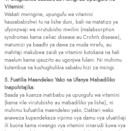
Vitamini:
Wakati mwingine, upungufu wa vitamini
hausababishwi tu na lishe duni, bali na matatizo ya
ufyonzwaji wa virutubisho mwilini (malabsorption
syndromes kama celiac disease au Crohn's disease),
matumizi ya baadhi ya dawa za muda mrefu, au
mahitaji makubwa zaidi ya vitamini kutokana na hali
maalum kama ujauzito au ugonjwa fulani. Ni muhimu
kutambua na kushughulikia sababu hizi za msingi.
5. Fuatilia Maendeleo Yako na Ufanye Mabadiliko
Inapohitajika:
Baada ya kuanza matibabu ya upungufu wa vitamini
(kama vile virutubisho au mabadiliko ya lishe), ni
muhimu kufuatilia maendeleo yako. Daktari wako
anaweza kupendekeza vipimo vya damu vya ufuatiliaji
ili kuona kama viwango vya vitamini vinarudi kuwa vya