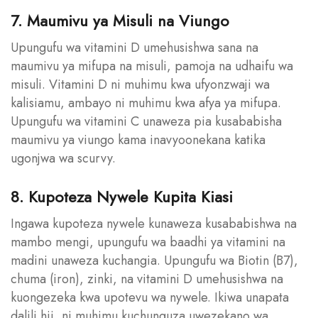
7. Maumivu ya Misuli na Viungo
Upungufu wa vitamini D umehusishwa sana na
maumivu ya mifupa na misuli, pamoja na udhaifu wa
misuli. Vitamini D ni muhimu kwa ufyonzwaji wa
kalisiamu, ambayo ni muhimu kwa afya ya mifupa.
Upungufu wa vitamini C unaweza pia kusababisha
maumivu ya viungo kama inavyoonekana katika
ugonjwa wa scurvy.
8. Kupoteza Nywele Kupita Kiasi
Ingawa kupoteza nywele kunaweza kusababishwa na
mambo mengi, upungufu wa baadhi ya vitamini na
madini unaweza kuchangia. Upungufu wa Biotin (B7),
chuma (iron), zinki, na vitamini D umehusishwa na
kuongezeka kwa upotevu wa nywele. Ikiwa unapata
dalili hii, ni muhimu kuchunguza uwezekano wa