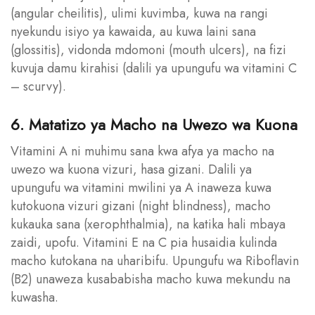
(angular cheilitis), ulimi kuvimba, kuwa na rangi
nyekundu isiyo ya kawaida, au kuwa laini sana
(glossitis), vidonda mdomoni (mouth ulcers), na fizi
kuvuja damu kirahisi (dalili ya upungufu wa vitamini C
– scurvy).
6. Matatizo ya Macho na Uwezo wa Kuona
Vitamini A ni muhimu sana kwa afya ya macho na
uwezo wa kuona vizuri, hasa gizani. Dalili ya
upungufu wa vitamini mwilini ya A inaweza kuwa
kutokuona vizuri gizani (night blindness), macho
kukauka sana (xerophthalmia), na katika hali mbaya
zaidi, upofu. Vitamini E na C pia husaidia kulinda
macho kutokana na uharibifu. Upungufu wa Riboflavin
(B2) unaweza kusababisha macho kuwa mekundu na
kuwasha.