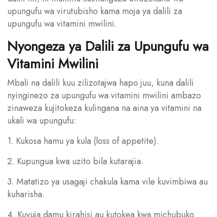
upungufu wa virutubisho kama moja ya dalili za
upungufu wa vitamini mwilini.
Nyongeza ya Dalili za Upungufu wa
Vitamini Mwilini
Mbali na dalili kuu zilizotajwa hapo juu, kuna dalili
nyinginezo za upungufu wa vitamini mwilini ambazo
zinaweza kujitokeza kulingana na aina ya vitamini na
ukali wa upungufu:
1. Kukosa hamu ya kula (loss of appetite).
2. Kupungua kwa uzito bila kutarajia.
3. Matatizo ya usagaji chakula kama vile kuvimbiwa au
kuharisha.
4. Kuvuja damu kirahisi au kutokea kwa michubuko