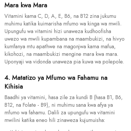
Mara kwa Mara
Vitamini kama C, D, A, E, B6, na B12 zina jukumu
muhimu katika kuimarisha mfumo wa kinga wa mwili.
Upungufu wa vitamini hizi unaweza kudhoofisha
uwezo wa mwili kupambana na maambukizi, na hivyo
kumfanya mtu apathwe na magonjwa kama mafua,
kikohozi, na maambukizi mengine mara kwa mara.
Uponyaji wa vidonda unaweza pia kuwa wa polepole.
4. Matatizo ya Mfumo wa Fahamu na
Kihisia
Baadhi ya vitamini, hasa zile za kundi B (hasa B1, B6,
B12, na Folate - B9), ni muhimu sana kwa afya ya
mfumo wa fahamu. Dalili za upungufu wa vitamini
mwilini katika eneo hili zinaweza kujumuisha: