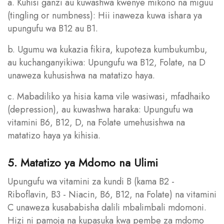
a. Kuhisi ganzi au kuwashwa kwenye mikono na miguu
(tingling or numbness): Hii inaweza kuwa ishara ya
upungufu wa B12 au B1.
b. Ugumu wa kukazia fikira, kupoteza kumbukumbu,
au kuchanganyikiwa: Upungufu wa B12, Folate, na D
unaweza kuhusishwa na matatizo haya.
c. Mabadiliko ya hisia kama vile wasiwasi, mfadhaiko
(depression), au kuwashwa haraka: Upungufu wa
vitamini B6, B12, D, na Folate umehusishwa na
matatizo haya ya kihisia.
5. Matatizo ya Mdomo na Ulimi
Upungufu wa vitamini za kundi B (kama B2 -
Riboflavin, B3 - Niacin, B6, B12, na Folate) na vitamini
C unaweza kusababisha dalili mbalimbali mdomoni.
Hizi ni pamoja na kupasuka kwa pembe za mdomo