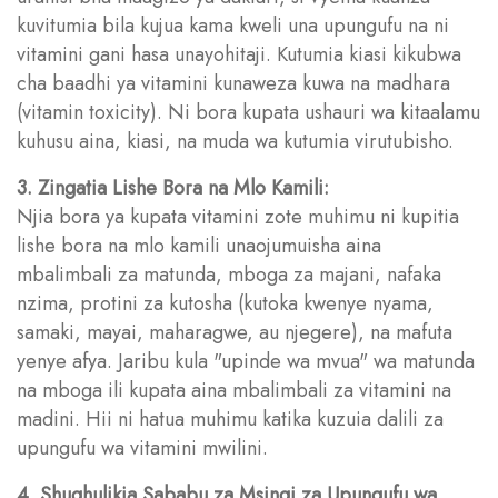
kuvitumia bila kujua kama kweli una upungufu na ni
vitamini gani hasa unayohitaji. Kutumia kiasi kikubwa
cha baadhi ya vitamini kunaweza kuwa na madhara
(vitamin toxicity). Ni bora kupata ushauri wa kitaalamu
kuhusu aina, kiasi, na muda wa kutumia virutubisho.
3. Zingatia Lishe Bora na Mlo Kamili:
Njia bora ya kupata vitamini zote muhimu ni kupitia
lishe bora na mlo kamili unaojumuisha aina
mbalimbali za matunda, mboga za majani, nafaka
nzima, protini za kutosha (kutoka kwenye nyama,
samaki, mayai, maharagwe, au njegere), na mafuta
yenye afya. Jaribu kula "upinde wa mvua" wa matunda
na mboga ili kupata aina mbalimbali za vitamini na
madini. Hii ni hatua muhimu katika kuzuia dalili za
upungufu wa vitamini mwilini.
4. Shughulikia Sababu za Msingi za Upungufu wa