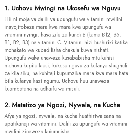
1. Uchovu Mwingi na Ukosefu wa Nguvu
Hii ni moja ya dalili ya upungufu wa vitamini mwilini
inayojitokeza mara kwa mara kwa upungufu wa
vitamini nyingi, hasa zile za kundi B (kama B12, B6,
B1, B2, B3) na vitamini C. Vitamini hizi hushiriki katika
mchakato wa kubadilisha chakula kuwa nishati.
Upungufu wake unaweza kusababisha mtu kuhisi
mchovu kupita kiasi, kukosa nguvu za kufanya shughuli
za kila siku, na kuhitaji kupumzika mara kwa mara hata
bila kufanya kazi ngumu. Uchovu huu unaweza
kuambatana na udhaifu wa misuli.
2. Matatizo ya Ngozi, Nywele, na Kucha
Afya ya ngozi, nywele, na kucha huathiriwa sana na
upatikanaji wa vitamini. Dalili za upungufu wa vitamini
mwilini zinaweza kujumuisha: