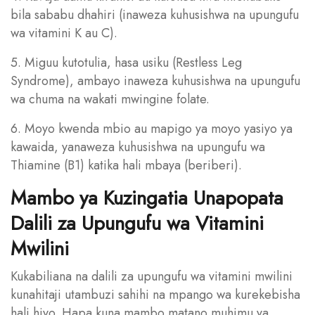
bila sababu dhahiri (inaweza kuhusishwa na upungufu
wa vitamini K au C).
5. Miguu kutotulia, hasa usiku (Restless Leg
Syndrome), ambayo inaweza kuhusishwa na upungufu
wa chuma na wakati mwingine folate.
6. Moyo kwenda mbio au mapigo ya moyo yasiyo ya
kawaida, yanaweza kuhusishwa na upungufu wa
Thiamine (B1) katika hali mbaya (beriberi).
Mambo ya Kuzingatia Unapopata
Dalili za Upungufu wa Vitamini
Mwilini
Kukabiliana na dalili za upungufu wa vitamini mwilini
kunahitaji utambuzi sahihi na mpango wa kurekebisha
hali hiyo. Hapa kuna mambo matano muhimu ya