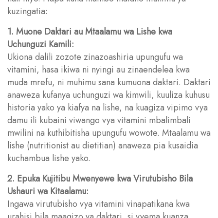
kuzingatia:
1. Muone Daktari au Mtaalamu wa Lishe kwa
Uchunguzi Kamili:
Ukiona dalili zozote zinazoashiria upungufu wa
vitamini, hasa ikiwa ni nyingi au zinaendelea kwa
muda mrefu, ni muhimu sana kumuona daktari. Daktari
anaweza kufanya uchunguzi wa kimwili, kuuliza kuhusu
historia yako ya kiafya na lishe, na kuagiza vipimo vya
damu ili kubaini viwango vya vitamini mbalimbali
mwilini na kuthibitisha upungufu wowote. Mtaalamu wa
lishe (nutritionist au dietitian) anaweza pia kusaidia
kuchambua lishe yako.
2. Epuka Kujitibu Mwenyewe kwa Virutubisho Bila
Ushauri wa Kitaalamu:
Ingawa virutubisho vya vitamini vinapatikana kwa
urahisi bila maagizo ya daktari, si vyema kuanza