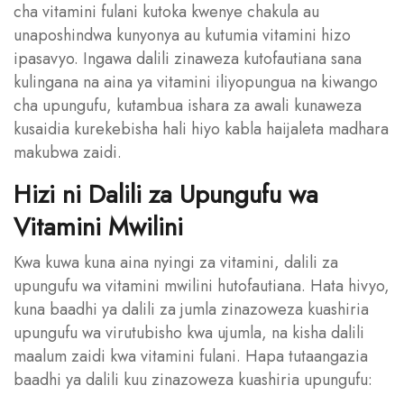
cha vitamini fulani kutoka kwenye chakula au
unaposhindwa kunyonya au kutumia vitamini hizo
ipasavyo. Ingawa dalili zinaweza kutofautiana sana
kulingana na aina ya vitamini iliyopungua na kiwango
cha upungufu, kutambua ishara za awali kunaweza
kusaidia kurekebisha hali hiyo kabla haijaleta madhara
makubwa zaidi.
Hizi ni Dalili za Upungufu wa
Vitamini Mwilini
Kwa kuwa kuna aina nyingi za vitamini, dalili za
upungufu wa vitamini mwilini hutofautiana. Hata hivyo,
kuna baadhi ya dalili za jumla zinazoweza kuashiria
upungufu wa virutubisho kwa ujumla, na kisha dalili
maalum zaidi kwa vitamini fulani. Hapa tutaangazia
baadhi ya dalili kuu zinazoweza kuashiria upungufu: