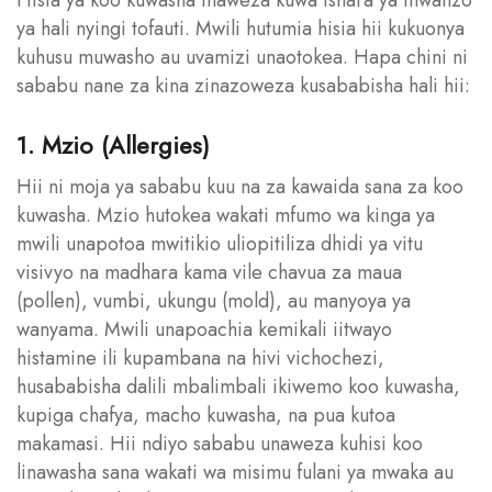
ya hali nyingi tofauti. Mwili hutumia hisia hii kukuonya
kuhusu muwasho au uvamizi unaotokea. Hapa chini ni
sababu nane za kina zinazoweza kusababisha hali hii:
1. Mzio (Allergies)
Hii ni moja ya sababu kuu na za kawaida sana za koo
kuwasha. Mzio hutokea wakati mfumo wa kinga ya
mwili unapotoa mwitikio uliopitiliza dhidi ya vitu
visivyo na madhara kama vile chavua za maua
(pollen), vumbi, ukungu (mold), au manyoya ya
wanyama. Mwili unapoachia kemikali iitwayo
histamine ili kupambana na hivi vichochezi,
husababisha dalili mbalimbali ikiwemo koo kuwasha,
kupiga chafya, macho kuwasha, na pua kutoa
makamasi. Hii ndiyo sababu unaweza kuhisi koo
linawasha sana wakati wa misimu fulani ya mwaka au