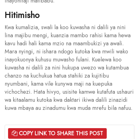
inayohitaji matibabu.
Hitimisho
Kwa kumalizia, swali la koo kuwasha ni dalili ya nini
lina majibu mengi, kuanzia mambo rahisi kama hewa
kavu hadi hali kama mzio na maambukizi ya awali.
Mara nyingi, ni ishara ndogo kutoka kwa mwili wako
inayokuonya kuhusu muwasho fulani. Kuelewa koo
kuwasha ni dalili za nini hukupa uwezo wa kutambua
chanzo na kuchukua hatua stahiki za kujitibu
nyumbani, kama vile kunywa maji na kuepuka
vichochezi. Hata hivyo, usisite kamwe kutafuta ushauri
wa kitaalamu kutoka kwa daktari ikiwa dalili zinazidi
kuwa mbaya au zinadumu kwa muda mrefu bila nafuu.
COPY LINK TO SHARE THIS POST