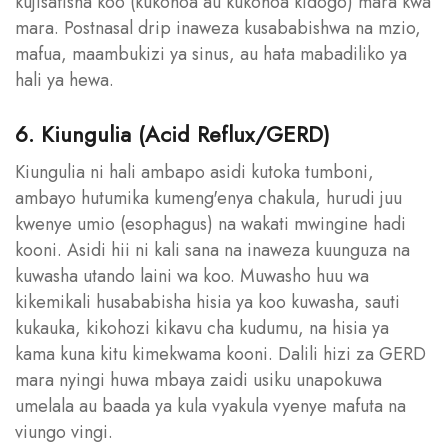
kujisafisha koo (kukohoa au kukohoa kidogo) mara kwa
mara. Postnasal drip inaweza kusababishwa na mzio,
mafua, maambukizi ya sinus, au hata mabadiliko ya
hali ya hewa.
6. Kiungulia (Acid Reflux/GERD)
Kiungulia ni hali ambapo asidi kutoka tumboni,
ambayo hutumika kumeng'enya chakula, hurudi juu
kwenye umio (esophagus) na wakati mwingine hadi
kooni. Asidi hii ni kali sana na inaweza kuunguza na
kuwasha utando laini wa koo. Muwasho huu wa
kikemikali husababisha hisia ya koo kuwasha, sauti
kukauka, kikohozi kikavu cha kudumu, na hisia ya
kama kuna kitu kimekwama kooni. Dalili hizi za GERD
mara nyingi huwa mbaya zaidi usiku unapokuwa
umelala au baada ya kula vyakula vyenye mafuta na
viungo vingi.