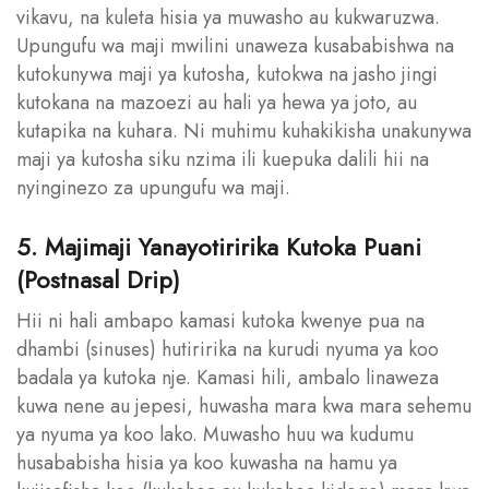
vikavu, na kuleta hisia ya muwasho au kukwaruzwa.
Upungufu wa maji mwilini unaweza kusababishwa na
kutokunywa maji ya kutosha, kutokwa na jasho jingi
kutokana na mazoezi au hali ya hewa ya joto, au
kutapika na kuhara. Ni muhimu kuhakikisha unakunywa
maji ya kutosha siku nzima ili kuepuka dalili hii na
nyinginezo za upungufu wa maji.
5. Majimaji Yanayotiririka Kutoka Puani
(Postnasal Drip)
Hii ni hali ambapo kamasi kutoka kwenye pua na
dhambi (sinuses) hutiririka na kurudi nyuma ya koo
badala ya kutoka nje. Kamasi hili, ambalo linaweza
kuwa nene au jepesi, huwasha mara kwa mara sehemu
ya nyuma ya koo lako. Muwasho huu wa kudumu
husababisha hisia ya koo kuwasha na hamu ya