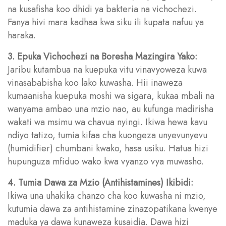
na kusafisha koo dhidi ya bakteria na vichochezi.
Fanya hivi mara kadhaa kwa siku ili kupata nafuu ya
haraka.
3. Epuka Vichochezi na Boresha Mazingira Yako:
Jaribu kutambua na kuepuka vitu vinavyoweza kuwa
vinasababisha koo lako kuwasha. Hii inaweza
kumaanisha kuepuka moshi wa sigara, kukaa mbali na
wanyama ambao una mzio nao, au kufunga madirisha
wakati wa msimu wa chavua nyingi. Ikiwa hewa kavu
ndiyo tatizo, tumia kifaa cha kuongeza unyevunyevu
(humidifier) chumbani kwako, hasa usiku. Hatua hizi
hupunguza mfiduo wako kwa vyanzo vya muwasho.
4. Tumia Dawa za Mzio (Antihistamines) Ikibidi:
Ikiwa una uhakika chanzo cha koo kuwasha ni mzio,
kutumia dawa za antihistamine zinazopatikana kwenye
maduka ya dawa kunaweza kusaidia. Dawa hizi