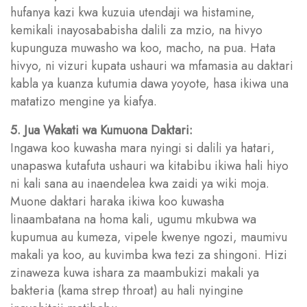
hufanya kazi kwa kuzuia utendaji wa histamine,
kemikali inayosababisha dalili za mzio, na hivyo
kupunguza muwasho wa koo, macho, na pua. Hata
hivyo, ni vizuri kupata ushauri wa mfamasia au daktari
kabla ya kuanza kutumia dawa yoyote, hasa ikiwa una
matatizo mengine ya kiafya.
5. Jua Wakati wa Kumuona Daktari:
Ingawa koo kuwasha mara nyingi si dalili ya hatari,
unapaswa kutafuta ushauri wa kitabibu ikiwa hali hiyo
ni kali sana au inaendelea kwa zaidi ya wiki moja.
Muone daktari haraka ikiwa koo kuwasha
linaambatana na homa kali, ugumu mkubwa wa
kupumua au kumeza, vipele kwenye ngozi, maumivu
makali ya koo, au kuvimba kwa tezi za shingoni. Hizi
zinaweza kuwa ishara za maambukizi makali ya
bakteria (kama strep throat) au hali nyingine