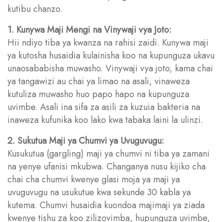
kutibu chanzo.
1. Kunywa Maji Mengi na Vinywaji vya Joto:
Hii ndiyo tiba ya kwanza na rahisi zaidi. Kunywa maji
ya kutosha husaidia kulainisha koo na kupunguza ukavu
unaosababisha muwasho. Vinywaji vya joto, kama chai
ya tangawizi au chai ya limao na asali, vinaweza
kutuliza muwasho huo papo hapo na kupunguza
uvimbe. Asali ina sifa za asili za kuzuia bakteria na
inaweza kufunika koo lako kwa tabaka laini la ulinzi.
2. Sukutua Maji ya Chumvi ya Uvuguvugu:
Kusukutua (gargling) maji ya chumvi ni tiba ya zamani
na yenye ufanisi mkubwa. Changanya nusu kijiko cha
chai cha chumvi kwenye glasi moja ya maji ya
uvuguvugu na usukutue kwa sekunde 30 kabla ya
kutema. Chumvi husaidia kuondoa majimaji ya ziada
kwenye tishu za koo zilizovimba, hupunguza uvimbe,