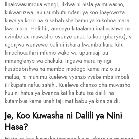
linalowasumbua wengi, likiwa ni hisia ya muwasho,
kukwaruzwa, au usumbufu ndani ya koo inayoweza
kuwa ya kero na kusababisha hamu ya kukohoa mara
kwa mara. Hali hii, ambayo kitaalamu inahusishwa na
uvimbe au muwasho kwenye eneo la koo (pharynx), si
ugonjwa wenyewe bali ni ishara kwamba kuna kitu
kinachouathiri mfumo wako wa upumuaji au
mmeng'enyo wa chakula. Ingawa mara nyingi
husababishwa na mambo madogo kama mzio au
mafua, ni muhimu kuelewa vyanzo vyake mbalimbali
ili kupata nafuu sahihi. Kuelewa chanzo cha muwasho
huu ni hatua ya kwanza katika kutuliza dalili na
kutambua kama unahitaji matibabu ya kina zaidi.
Je, Koo Kuwasha ni Dalili ya Nini
Hasa?
Hisia ya koo kuwasha inaweza kuwa ishara ya mwanzo