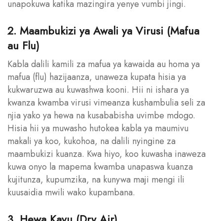
unapokuwa katika mazingira yenye vumbi jingi.
2. Maambukizi ya Awali ya Virusi (Mafua
au Flu)
Kabla dalili kamili za mafua ya kawaida au homa ya
mafua (flu) hazijaanza, unaweza kupata hisia ya
kukwaruzwa au kuwashwa kooni. Hii ni ishara ya
kwanza kwamba virusi vimeanza kushambulia seli za
njia yako ya hewa na kusababisha uvimbe mdogo.
Hisia hii ya muwasho hutokea kabla ya maumivu
makali ya koo, kukohoa, na dalili nyingine za
maambukizi kuanza. Kwa hiyo, koo kuwasha inaweza
kuwa onyo la mapema kwamba unapaswa kuanza
kujitunza, kupumzika, na kunywa maji mengi ili
kuusaidia mwili wako kupambana.
3. Hewa Kavu (Dry Air)