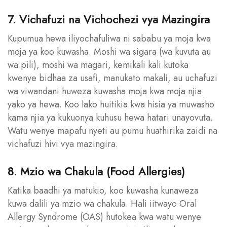
7. Vichafuzi na Vichochezi vya Mazingira
Kupumua hewa iliyochafuliwa ni sababu ya moja kwa
moja ya koo kuwasha. Moshi wa sigara (wa kuvuta au
wa pili), moshi wa magari, kemikali kali kutoka
kwenye bidhaa za usafi, manukato makali, au uchafuzi
wa viwandani huweza kuwasha moja kwa moja njia
yako ya hewa. Koo lako huitikia kwa hisia ya muwasho
kama njia ya kukuonya kuhusu hewa hatari unayovuta.
Watu wenye mapafu nyeti au pumu huathirika zaidi na
vichafuzi hivi vya mazingira.
8. Mzio wa Chakula (Food Allergies)
Katika baadhi ya matukio, koo kuwasha kunaweza
kuwa dalili ya mzio wa chakula. Hali iitwayo Oral
Allergy Syndrome (OAS) hutokea kwa watu wenye