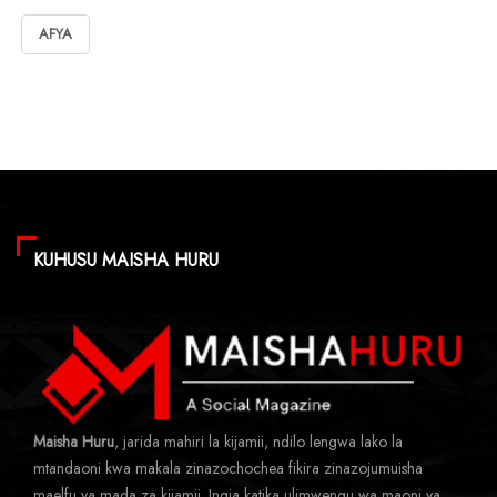
AFYA
KUHUSU MAISHA HURU
Maisha Huru
, jarida mahiri la kijamii, ndilo lengwa lako la
mtandaoni kwa makala zinazochochea fikira zinazojumuisha
maelfu ya mada za kijamii. Ingia katika ulimwengu wa maoni ya