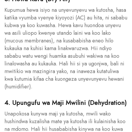
Kupumua hewa isiyo na unyevunyevu wa kutosha, hasa
katika vyumba vyenye kiyoyozi (AC) au hita, ni sababu
kubwa ya koo kuwasha. Hewa kavu huondoa unyevu
wa asili uliopo kwenye utando laini wa koo lako
(mucous membranes), na kusababisha eneo hilo
kukauka na kuhisi kama linakwaruzwa. Hii ndiyo
sababu watu wengi huamka asubuhi wakiwa na koo
linalowasha au kukauka. Hali hii si ya ugonjwa, bali ni
mwitikio wa mazingira yako, na inaweza kutatuliwa
kwa kutumia kifaa cha kuongeza unyevunyevu hewani
(humidifier).
4. Upungufu wa Maji Mwilini (Dehydration)
Unapokosa kunywa maji ya kutosha, mwili wako
hushindwa kuzalisha mate ya kutosha ili kulainisha koo
na mdomo. Hali hii husababisha kinywa na koo kuwa