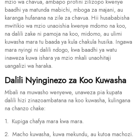
mzio wa chavua, ambapo protini zilizopo kwenye
baadhi ya matunda mabichi, mboga za majani, au
karanga hufanana na zile za chavua. Hii husababisha
mwitikio wa mzio unaoishia kwenye mdomo na koo,
na dalili zake ni pamoja na koo, midomo, au ulimi
kuwasha mara tu baada ya kula chakula husika. Ingawa
mara nyingi ni dalili ndogo, kwa baadhi ya watu
inaweza kuwa ishara ya mzio mkali unaohitaji
uangalizi wa haraka.
Dalili Nyinginezo za Koo Kuwasha
Mbali na muwasho wenyewe, unaweza pia kupata
dalili hizi zinazoambatana na koo kuwasha, kulingana
na chanzo chake:
1. Kupiga chafya mara kwa mara.
2. Macho kuwasha, kuwa mekundu, au kutoa machozi.