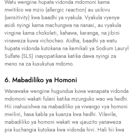
Watu wengine hupata vidonda mdomoni kama
mwitikio wa mzio (allergic reaction) au usikivu
(sensitivity) kwa baadhi ya vyakula. Vyakula vyenye
asidi nyingi kama machungwa na nanasi, au vyakula
vingine kama chokoleti, kahawa, karanga, na jibini
vinaweza kuwa vichocheo. Aidha, baadhi ya watu
hupata vidonda kutokana na kemikali ya Sodium Lauryl
Sulfate (SLS) inayopatikana katika dawa nyingi za
meno na za kusukutua mdomo.
6. Mabadiliko ya Homoni
Wanawake wengine hugundua kuwa wanapata vidonda
mdomoni wakati fulani katika mzunguko wao wa hedhi.
Hii inahusishwa na mabadiliko ya viwango vya homoni
mwilini, hasa kabla ya kuanza kwa hedhi. Vilevile,
mabadiliko ya homoni wakati wa ujauzito yanaweza
pia kuchangia kutokea kwa vidonda hivi. Hali hii kwa