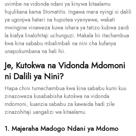
uvimbe na vidonda ndani ya kinywa kitaalamu
hujulikana kama Stomatitis. Ingawa mara nyingi si dalili
ya ugonjwa hatari na hupotea vyenyewe, wakati
mwingine vinaweza kuwa ishara ya tatizo kubwa zaidi
la kiafya linalohitaji uchunguzi. Makala hii itachambua
kwa kina sababu mbalimbali na nini cha kufanya
unapokumbana na hali hii.
Je, Kutokwa na Vidonda Mdomoni
ni Dalili ya Nini?
Hapa chini tumechambua kwa kina sababu kumi kuu
zinazoweza kusababisha kutokwa na vidonda
mdomoni, kuanzia sababu za kawaida hadi zile
zinazohitaji uangalizi wa kitaalamu.
1. Majeraha Madogo Ndani ya Mdomo