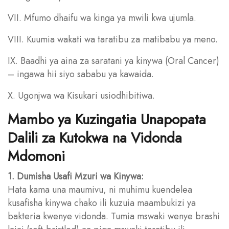
VII. Mfumo dhaifu wa kinga ya mwili kwa ujumla.
VIII. Kuumia wakati wa taratibu za matibabu ya meno.
IX. Baadhi ya aina za saratani ya kinywa (Oral Cancer)
– ingawa hii siyo sababu ya kawaida.
X. Ugonjwa wa Kisukari usiodhibitiwa.
Mambo ya Kuzingatia Unapopata
Dalili za Kutokwa na Vidonda
Mdomoni
1. Dumisha Usafi Mzuri wa Kinywa:
Hata kama una maumivu, ni muhimu kuendelea
kusafisha kinywa chako ili kuzuia maambukizi ya
bakteria kwenye vidonda. Tumia mswaki wenye brashi