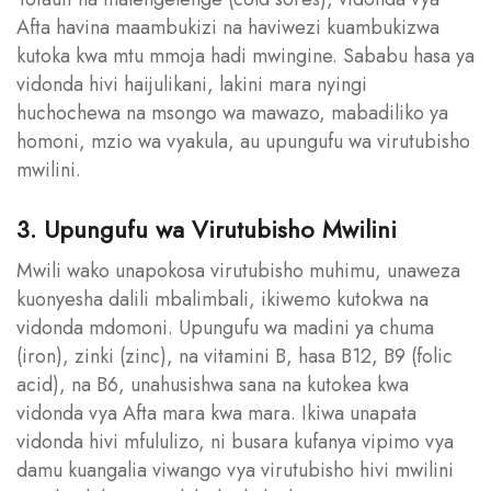
Afta havina maambukizi na haviwezi kuambukizwa
kutoka kwa mtu mmoja hadi mwingine. Sababu hasa ya
vidonda hivi haijulikani, lakini mara nyingi
huchochewa na msongo wa mawazo, mabadiliko ya
homoni, mzio wa vyakula, au upungufu wa virutubisho
mwilini.
3. Upungufu wa Virutubisho Mwilini
Mwili wako unapokosa virutubisho muhimu, unaweza
kuonyesha dalili mbalimbali, ikiwemo kutokwa na
vidonda mdomoni. Upungufu wa madini ya chuma
(iron), zinki (zinc), na vitamini B, hasa B12, B9 (folic
acid), na B6, unahusishwa sana na kutokea kwa
vidonda vya Afta mara kwa mara. Ikiwa unapata
vidonda hivi mfululizo, ni busara kufanya vipimo vya
damu kuangalia viwango vya virutubisho hivi mwilini