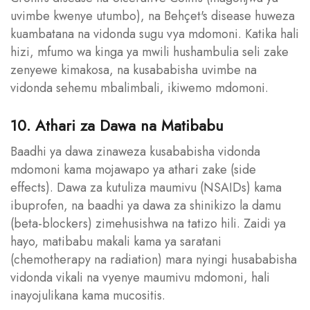
uvimbe kwenye utumbo), na Behçet's disease huweza
kuambatana na vidonda sugu vya mdomoni. Katika hali
hizi, mfumo wa kinga ya mwili hushambulia seli zake
zenyewe kimakosa, na kusababisha uvimbe na
vidonda sehemu mbalimbali, ikiwemo mdomoni.
10. Athari za Dawa na Matibabu
Baadhi ya dawa zinaweza kusababisha vidonda
mdomoni kama mojawapo ya athari zake (side
effects). Dawa za kutuliza maumivu (NSAIDs) kama
ibuprofen, na baadhi ya dawa za shinikizo la damu
(beta-blockers) zimehusishwa na tatizo hili. Zaidi ya
hayo, matibabu makali kama ya saratani
(chemotherapy na radiation) mara nyingi husababisha
vidonda vikali na vyenye maumivu mdomoni, hali
inayojulikana kama mucositis.