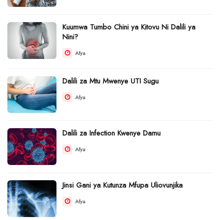
Kuumwa Tumbo Chini ya Kitovu Ni Dalili ya
Nini?
Afya
Dalili za Mtu Mwenye UTI Sugu
Afya
Dalili za Infection Kwenye Damu
Afya
Jinsi Gani ya Kutunza Mfupa Uliovunjika
Afya