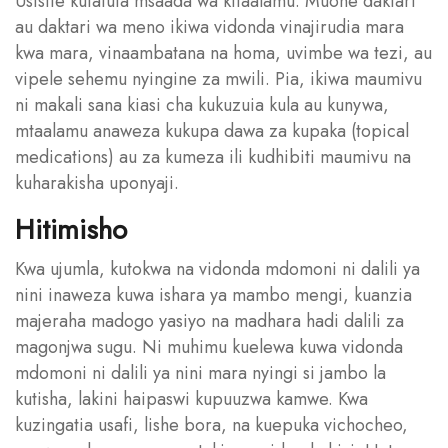
Usisite kutafuta msaada wa kitaalamu. Muone daktari
au daktari wa meno ikiwa vidonda vinajirudia mara
kwa mara, vinaambatana na homa, uvimbe wa tezi, au
vipele sehemu nyingine za mwili. Pia, ikiwa maumivu
ni makali sana kiasi cha kukuzuia kula au kunywa,
mtaalamu anaweza kukupa dawa za kupaka (topical
medications) au za kumeza ili kudhibiti maumivu na
kuharakisha uponyaji.
Hitimisho
Kwa ujumla, kutokwa na vidonda mdomoni ni dalili ya
nini inaweza kuwa ishara ya mambo mengi, kuanzia
majeraha madogo yasiyo na madhara hadi dalili za
magonjwa sugu. Ni muhimu kuelewa kuwa vidonda
mdomoni ni dalili ya nini mara nyingi si jambo la
kutisha, lakini haipaswi kupuuzwa kamwe. Kwa
kuzingatia usafi, lishe bora, na kuepuka vichocheo,