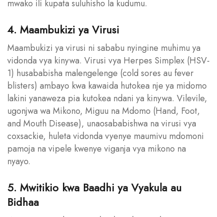
mwako ili kupata suluhisho la kudumu.
4. Maambukizi ya Virusi
Maambukizi ya virusi ni sababu nyingine muhimu ya
vidonda vya kinywa. Virusi vya Herpes Simplex (HSV-
1) husababisha malengelenge (cold sores au fever
blisters) ambayo kwa kawaida hutokea nje ya midomo
lakini yanaweza pia kutokea ndani ya kinywa. Vilevile,
ugonjwa wa Mikono, Miguu na Mdomo (Hand, Foot,
and Mouth Disease), unaosababishwa na virusi vya
coxsackie, huleta vidonda vyenye maumivu mdomoni
pamoja na vipele kwenye viganja vya mikono na
nyayo.
5. Mwitikio kwa Baadhi ya Vyakula au
Bidhaa