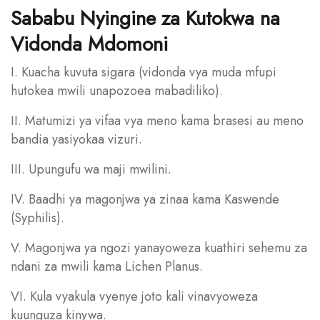
Sababu Nyingine za Kutokwa na
Vidonda Mdomoni
I. Kuacha kuvuta sigara (vidonda vya muda mfupi
hutokea mwili unapozoea mabadiliko).
II. Matumizi ya vifaa vya meno kama brasesi au meno
bandia yasiyokaa vizuri.
III. Upungufu wa maji mwilini.
IV. Baadhi ya magonjwa ya zinaa kama Kaswende
(Syphilis).
V. Magonjwa ya ngozi yanayoweza kuathiri sehemu za
ndani za mwili kama Lichen Planus.
VI. Kula vyakula vyenye joto kali vinavyoweza
kuunguza kinywa.