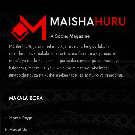
Maisha Huru
, jarida mahiri la kijamii, ndilo lengwa lako la
mtandaoni kwa makala zinazochochea fikira zinazojumuisha
maelfu ya mada za kijamii. Ingia katika ulimwengu wa maoni ya
kufahamu, masimulizi ya kuvutia, na mitazamo mbalimbali
tunapochunguza na kusherehekea tapeli za matukio ya binadamu.
MAKALA BORA
Home Page
About Us