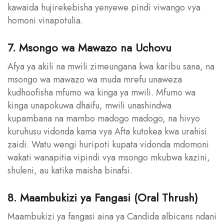
kawaida hujirekebisha yenyewe pindi viwango vya
homoni vinapotulia.
7. Msongo wa Mawazo na Uchovu
Afya ya akili na mwili zimeungana kwa karibu sana, na
msongo wa mawazo wa muda mrefu unaweza
kudhoofisha mfumo wa kinga ya mwili. Mfumo wa
kinga unapokuwa dhaifu, mwili unashindwa
kupambana na mambo madogo madogo, na hivyo
kuruhusu vidonda kama vya Afta kutokea kwa urahisi
zaidi. Watu wengi huripoti kupata vidonda mdomoni
wakati wanapitia vipindi vya msongo mkubwa kazini,
shuleni, au katika maisha binafsi.
8. Maambukizi ya Fangasi (Oral Thrush)
Maambukizi ya fangasi aina ya Candida albicans ndani