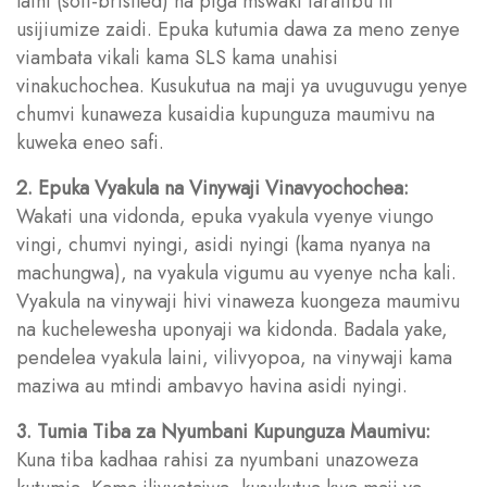
laini (soft-bristled) na piga mswaki taratibu ili
usijiumize zaidi. Epuka kutumia dawa za meno zenye
viambata vikali kama SLS kama unahisi
vinakuchochea. Kusukutua na maji ya uvuguvugu yenye
chumvi kunaweza kusaidia kupunguza maumivu na
kuweka eneo safi.
2. Epuka Vyakula na Vinywaji Vinavyochochea:
Wakati una vidonda, epuka vyakula vyenye viungo
vingi, chumvi nyingi, asidi nyingi (kama nyanya na
machungwa), na vyakula vigumu au vyenye ncha kali.
Vyakula na vinywaji hivi vinaweza kuongeza maumivu
na kuchelewesha uponyaji wa kidonda. Badala yake,
pendelea vyakula laini, vilivyopoa, na vinywaji kama
maziwa au mtindi ambavyo havina asidi nyingi.
3. Tumia Tiba za Nyumbani Kupunguza Maumivu:
Kuna tiba kadhaa rahisi za nyumbani unazoweza