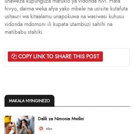
unaweza kupunguza matukio ya vidonda hivi. Hata
hivyo, daima weka afya yako mbele na usisite kutafuta
ushauri wa kitaalamu unapokuwa na wasiwasi kuhusu
vidonda mdomoni ili kupata utambuzi sahihi na
matibabu stahiki.
COPY LINK TO SHARE THIS POST
MAKALA NYINGINEZO
Dalili za Nimonia Mwilini
Afya