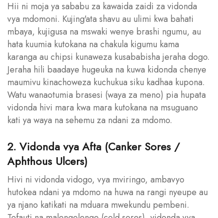
Hii ni moja ya sababu za kawaida zaidi za vidonda
vya mdomoni. Kujing'ata shavu au ulimi kwa bahati
mbaya, kujigusa na mswaki wenye brashi ngumu, au
hata kuumia kutokana na chakula kigumu kama
karanga au chipsi kunaweza kusababisha jeraha dogo.
Jeraha hili baadaye hugeuka na kuwa kidonda chenye
maumivu kinachoweza kuchukua siku kadhaa kupona.
Watu wanaotumia brasesi (waya za meno) pia hupata
vidonda hivi mara kwa mara kutokana na msuguano
kati ya waya na sehemu za ndani za mdomo.
2. Vidonda vya Afta (Canker Sores /
Aphthous Ulcers)
Hivi ni vidonda vidogo, vya mviringo, ambavyo
hutokea ndani ya mdomo na huwa na rangi nyeupe au
ya njano katikati na mduara mwekundu pembeni.
Tofauti na malengelenge (cold sores), vidonda vya