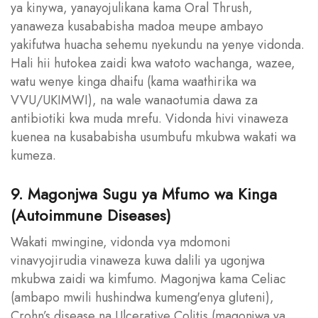
ya kinywa, yanayojulikana kama Oral Thrush,
yanaweza kusababisha madoa meupe ambayo
yakifutwa huacha sehemu nyekundu na yenye vidonda.
Hali hii hutokea zaidi kwa watoto wachanga, wazee,
watu wenye kinga dhaifu (kama waathirika wa
VVU/UKIMWI), na wale wanaotumia dawa za
antibiotiki kwa muda mrefu. Vidonda hivi vinaweza
kuenea na kusababisha usumbufu mkubwa wakati wa
kumeza.
9. Magonjwa Sugu ya Mfumo wa Kinga
(Autoimmune Diseases)
Wakati mwingine, vidonda vya mdomoni
vinavyojirudia vinaweza kuwa dalili ya ugonjwa
mkubwa zaidi wa kimfumo. Magonjwa kama Celiac
(ambapo mwili hushindwa kumeng'enya gluteni),
Crohn’s disease na Ulcerative Colitis (magonjwa ya