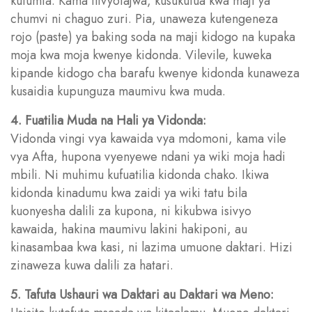
kutumia. Kama ilivyotajwa, kusukutua kwa maji ya
chumvi ni chaguo zuri. Pia, unaweza kutengeneza
rojo (paste) ya baking soda na maji kidogo na kupaka
moja kwa moja kwenye kidonda. Vilevile, kuweka
kipande kidogo cha barafu kwenye kidonda kunaweza
kusaidia kupunguza maumivu kwa muda.
4. Fuatilia Muda na Hali ya Vidonda:
Vidonda vingi vya kawaida vya mdomoni, kama vile
vya Afta, hupona vyenyewe ndani ya wiki moja hadi
mbili. Ni muhimu kufuatilia kidonda chako. Ikiwa
kidonda kinadumu kwa zaidi ya wiki tatu bila
kuonyesha dalili za kupona, ni kikubwa isivyo
kawaida, hakina maumivu lakini hakiponi, au
kinasambaa kwa kasi, ni lazima umuone daktari. Hizi
zinaweza kuwa dalili za hatari.
5. Tafuta Ushauri wa Daktari au Daktari wa Meno: