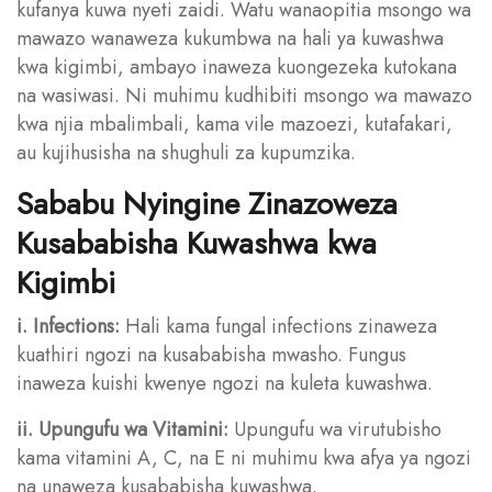
kufanya kuwa nyeti zaidi. Watu wanaopitia msongo wa
mawazo wanaweza kukumbwa na hali ya kuwashwa
kwa kigimbi, ambayo inaweza kuongezeka kutokana
na wasiwasi. Ni muhimu kudhibiti msongo wa mawazo
kwa njia mbalimbali, kama vile mazoezi, kutafakari,
au kujihusisha na shughuli za kupumzika.
Sababu Nyingine Zinazoweza
Kusababisha Kuwashwa kwa
Kigimbi
i. Infections:
Hali kama fungal infections zinaweza
kuathiri ngozi na kusababisha mwasho. Fungus
inaweza kuishi kwenye ngozi na kuleta kuwashwa.
ii. Upungufu wa Vitamini:
Upungufu wa virutubisho
kama vitamini A, C, na E ni muhimu kwa afya ya ngozi
na unaweza kusababisha kuwashwa.