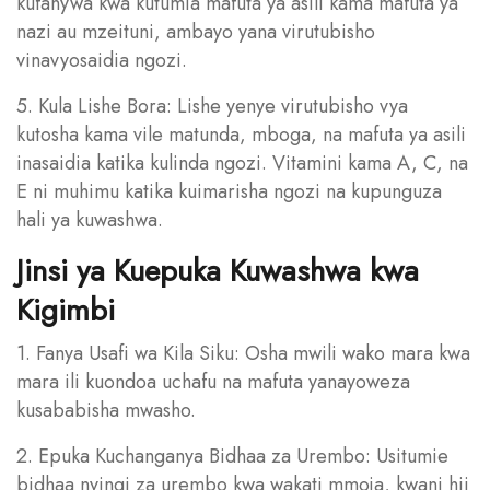
kufanywa kwa kutumia mafuta ya asili kama mafuta ya
nazi au mzeituni, ambayo yana virutubisho
vinavyosaidia ngozi.
5. Kula Lishe Bora: Lishe yenye virutubisho vya
kutosha kama vile matunda, mboga, na mafuta ya asili
inasaidia katika kulinda ngozi. Vitamini kama A, C, na
E ni muhimu katika kuimarisha ngozi na kupunguza
hali ya kuwashwa.
Jinsi ya Kuepuka Kuwashwa kwa
Kigimbi
1. Fanya Usafi wa Kila Siku: Osha mwili wako mara kwa
mara ili kuondoa uchafu na mafuta yanayoweza
kusababisha mwasho.
2. Epuka Kuchanganya Bidhaa za Urembo: Usitumie
bidhaa nyingi za urembo kwa wakati mmoja, kwani hii