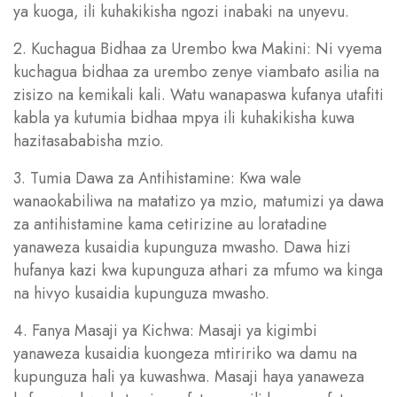
ya kuoga, ili kuhakikisha ngozi inabaki na unyevu.
2. Kuchagua Bidhaa za Urembo kwa Makini: Ni vyema
kuchagua bidhaa za urembo zenye viambato asilia na
zisizo na kemikali kali. Watu wanapaswa kufanya utafiti
kabla ya kutumia bidhaa mpya ili kuhakikisha kuwa
hazitasababisha mzio.
3. Tumia Dawa za Antihistamine: Kwa wale
wanaokabiliwa na matatizo ya mzio, matumizi ya dawa
za antihistamine kama cetirizine au loratadine
yanaweza kusaidia kupunguza mwasho. Dawa hizi
hufanya kazi kwa kupunguza athari za mfumo wa kinga
na hivyo kusaidia kupunguza mwasho.
4. Fanya Masaji ya Kichwa: Masaji ya kigimbi
yanaweza kusaidia kuongeza mtiririko wa damu na
kupunguza hali ya kuwashwa. Masaji haya yanaweza