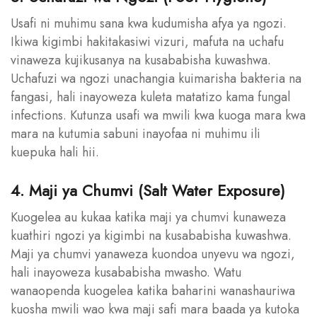
Usafi ni muhimu sana kwa kudumisha afya ya ngozi.
Ikiwa kigimbi hakitakasiwi vizuri, mafuta na uchafu
vinaweza kujikusanya na kusababisha kuwashwa.
Uchafuzi wa ngozi unachangia kuimarisha bakteria na
fangasi, hali inayoweza kuleta matatizo kama fungal
infections. Kutunza usafi wa mwili kwa kuoga mara kwa
mara na kutumia sabuni inayofaa ni muhimu ili
kuepuka hali hii.
4. Maji ya Chumvi (Salt Water Exposure)
Kuogelea au kukaa katika maji ya chumvi kunaweza
kuathiri ngozi ya kigimbi na kusababisha kuwashwa.
Maji ya chumvi yanaweza kuondoa unyevu wa ngozi,
hali inayoweza kusababisha mwasho. Watu
wanaopenda kuogelea katika baharini wanashauriwa
kuosha mwili wao kwa maji safi mara baada ya kutoka