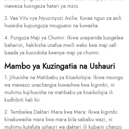
inaweza kuongeza hatari ya mzio.
3. Vaa Vitu vya Nyuzinyuzi Asilia: Kuvaa nguo za asili
husaidia kupunguza msuguano na kuwasha.
4. Punguza Maji ya Chumvi: Ikiwa unapenda kuogelea
baharini, hakikisha unafua mwili wako kwa maji safi
baada ya kuondoka kwenye maji ya chumvi.
Mambo ya Kuzingatia na Ushauri
1. Jihusishe na Matibabu ya Kisaikolojia: Ikiwa msongo
wa mawazo unachangia kuwashwa kwa kigimbi, ni
muhimu kujihusisha na matibabu ya kisaikolojia ili
kudhibiti hali hii.
2. Tembelea Daktari Mara kwa Mara: Ikiwa kigimbi
kinakuwasha mara kwa mara bila sababu wazi, ni
muhimu kutafuta ushauri wa daktari ili kubaini chanzo