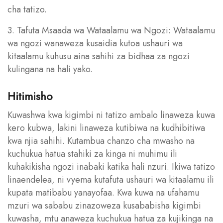
cha tatizo.
3. Tafuta Msaada wa Wataalamu wa Ngozi: Wataalamu
wa ngozi wanaweza kusaidia kutoa ushauri wa
kitaalamu kuhusu aina sahihi za bidhaa za ngozi
kulingana na hali yako.
Hitimisho
Kuwashwa kwa kigimbi ni tatizo ambalo linaweza kuwa
kero kubwa, lakini linaweza kutibiwa na kudhibitiwa
kwa njia sahihi. Kutambua chanzo cha mwasho na
kuchukua hatua stahiki za kinga ni muhimu ili
kuhakikisha ngozi inabaki katika hali nzuri. Ikiwa tatizo
linaendelea, ni vyema kutafuta ushauri wa kitaalamu ili
kupata matibabu yanayofaa. Kwa kuwa na ufahamu
mzuri wa sababu zinazoweza kusababisha kigimbi
kuwasha, mtu anaweza kuchukua hatua za kujikinga na