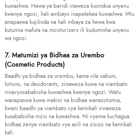
kuwashwa. Hewa ya baridi inaweza kuondoa unyevu
kwenye ngozi, hali ambayo inapelekea kuwashwa. Mtu
anapaswa kujilinda na hali mbaya za hewa kwa
kutumia mafuta na moisturizers ili kudumisha unyevu
wa ngozi.
7. Matumizi ya Bidhaa za Urembo
(Cosmetic Products)
Baadhi ya bidhaa za urembo, kama vile sabuni,
lotions, na deodorants, zinaweza kuwa na viambato
vinavyosababisha kuwashwa kwenye ngozi. Watu
wanapaswa kuwa makini na bidhaa wanazotumia,
kwani baadhi ya viambato vya kemikali vinaweza
kusababisha mzio na kuwashwa. Ni vyema kuchagua
bidhaa zenye viambato vya asili na zisizo na kemikali
kali.