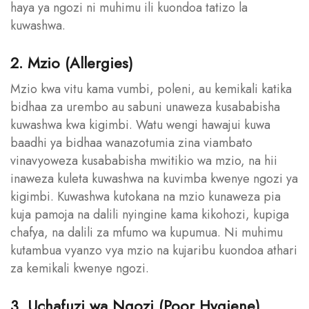
haya ya ngozi ni muhimu ili kuondoa tatizo la
kuwashwa.
2. Mzio (Allergies)
Mzio kwa vitu kama vumbi, poleni, au kemikali katika
bidhaa za urembo au sabuni unaweza kusababisha
kuwashwa kwa kigimbi. Watu wengi hawajui kuwa
baadhi ya bidhaa wanazotumia zina viambato
vinavyoweza kusababisha mwitikio wa mzio, na hii
inaweza kuleta kuwashwa na kuvimba kwenye ngozi ya
kigimbi. Kuwashwa kutokana na mzio kunaweza pia
kuja pamoja na dalili nyingine kama kikohozi, kupiga
chafya, na dalili za mfumo wa kupumua. Ni muhimu
kutambua vyanzo vya mzio na kujaribu kuondoa athari
za kemikali kwenye ngozi.
3. Uchafuzi wa Ngozi (Poor Hygiene)