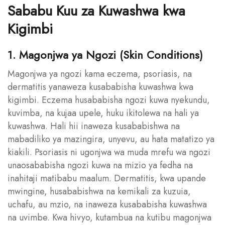
Sababu Kuu za Kuwashwa kwa
Kigimbi
1. Magonjwa ya Ngozi (Skin Conditions)
Magonjwa ya ngozi kama eczema, psoriasis, na
dermatitis yanaweza kusababisha kuwashwa kwa
kigimbi. Eczema husababisha ngozi kuwa nyekundu,
kuvimba, na kujaa upele, huku ikitolewa na hali ya
kuwashwa. Hali hii inaweza kusababishwa na
mabadiliko ya mazingira, unyevu, au hata matatizo ya
kiakili. Psoriasis ni ugonjwa wa muda mrefu wa ngozi
unaosababisha ngozi kuwa na mizio ya fedha na
inahitaji matibabu maalum. Dermatitis, kwa upande
mwingine, husababishwa na kemikali za kuzuia,
uchafu, au mzio, na inaweza kusababisha kuwashwa
na uvimbe. Kwa hivyo, kutambua na kutibu magonjwa