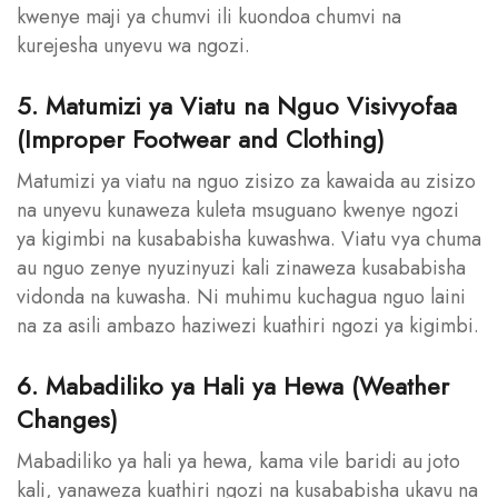
kwenye maji ya chumvi ili kuondoa chumvi na
kurejesha unyevu wa ngozi.
5. Matumizi ya Viatu na Nguo Visivyofaa
(Improper Footwear and Clothing)
Matumizi ya viatu na nguo zisizo za kawaida au zisizo
na unyevu kunaweza kuleta msuguano kwenye ngozi
ya kigimbi na kusababisha kuwashwa. Viatu vya chuma
au nguo zenye nyuzinyuzi kali zinaweza kusababisha
vidonda na kuwasha. Ni muhimu kuchagua nguo laini
na za asili ambazo haziwezi kuathiri ngozi ya kigimbi.
6. Mabadiliko ya Hali ya Hewa (Weather
Changes)
Mabadiliko ya hali ya hewa, kama vile baridi au joto
kali, yanaweza kuathiri ngozi na kusababisha ukavu na