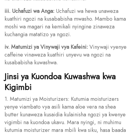
iii. Uchafuzi wa Anga:
Uchafuzi wa hewa unaweza
kuathiri ngozi na kusababisha mwasho. Mambo kama
moshi wa magari na kemikali nyingine zinaweza
kuchangia matatizo ya ngozi.
iv. Matumizi ya Vinywaji vya Kafeini:
Vinywaji vyenye
caffeine vinaweza kuathiri unyevu wa ngozi na
kusababisha kuwashwa.
Jinsi ya Kuondoa Kuwashwa kwa
Kigimbi
1. Matumizi ya Moisturizers: Kutumia moisturizers
yenye viambato vya asili kama aloe vera na shea
butter kunaweza kusaidia kulainisha ngozi ya kwenye
vigimbi na kuondoa ukavu. Mara nyingi, ni muhimu
kutumia moisturizer mara mbili kwa siku, hasa baada