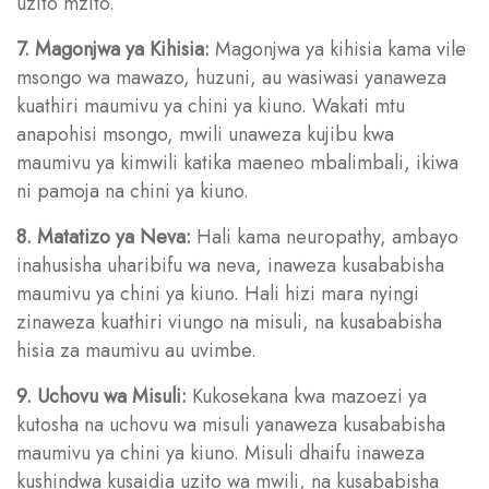
uzito mzito.
7. Magonjwa ya Kihisia:
Magonjwa ya kihisia kama vile
msongo wa mawazo, huzuni, au wasiwasi yanaweza
kuathiri maumivu ya chini ya kiuno. Wakati mtu
anapohisi msongo, mwili unaweza kujibu kwa
maumivu ya kimwili katika maeneo mbalimbali, ikiwa
ni pamoja na chini ya kiuno.
8. Matatizo ya Neva:
Hali kama neuropathy, ambayo
inahusisha uharibifu wa neva, inaweza kusababisha
maumivu ya chini ya kiuno. Hali hizi mara nyingi
zinaweza kuathiri viungo na misuli, na kusababisha
hisia za maumivu au uvimbe.
9. Uchovu wa Misuli:
Kukosekana kwa mazoezi ya
kutosha na uchovu wa misuli yanaweza kusababisha
maumivu ya chini ya kiuno. Misuli dhaifu inaweza
kushindwa kusaidia uzito wa mwili, na kusababisha