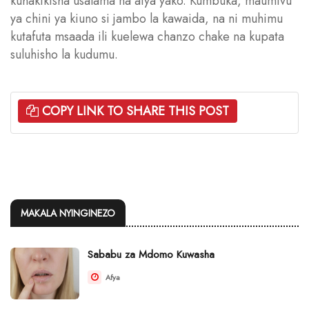
kuhakikisha usalama na afya yako. Kumbuka, maumivu
ya chini ya kiuno si jambo la kawaida, na ni muhimu
kutafuta msaada ili kuelewa chanzo chake na kupata
suluhisho la kudumu.
COPY LINK TO SHARE THIS POST
MAKALA NYINGINEZO
Sababu za Mdomo Kuwasha
Afya