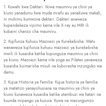
1. Kuwahi kwa Daktari: Ikiwa maumivu ya chini ya
kiuno yanadumu kwa muda mrefu au yanakuwa makali,
ni muhimu kumwona daktari. Daktari anaweza
kupendekeza vipimo kama vile X-ray au MRI ili
kubaini chanzo cha maumivu.
2. Kujifunza Kuhusu Mazoezi ya Kurekebisha: Watu
wanaweza kujifunza kuhusu mazoezi ya kurekebisha
mwili ili kusaidia katika kupunguza maumivu ya chini
ya kiuno. Mazoezi kama vile yoga au Pilates yanaweza
kusaidia kuimarisha misuli na kuboresha mzunguko wa
damu.
3. Kujua Historia ya Familia: Kujua historia ya familia
ya matatizo yanayohusiana na maumivu ya chini ya
kiuno kunaweza kusaidia katika utambuzi wa hatari na
kuunda mipango ya kuzuia. Kuwa na mazungumzo