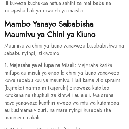
ili kuweza kuchukua hatua sahihi za matibabu na
kurejesha hali ya kawaida ya maisha.
Mambo Yanayo Sababisha
Maumivu ya Chini ya Kiuno
Maumivu ya chini ya kiuno yanaweza kusababishwa na
sababu nyingi, zikiwemo:
1. Majeraha ya Mifupa na Misuli:
Majeraha katika
mifupa au misuli ya eneo la chini ya kiuno yanaweza
kuwa sababu kuu ya maumivu. Hali kama vile sprains
(kujiteka) na strains (kujeruhi) zinaweza kutokea
kutokana na shughuli za kimwili au ajali. Majeraha
haya yanaweza kuathiri uwezo wa mtu wa kutembea
au kusimama vizuri, na mara nyingi husababisha
maumivu makali.