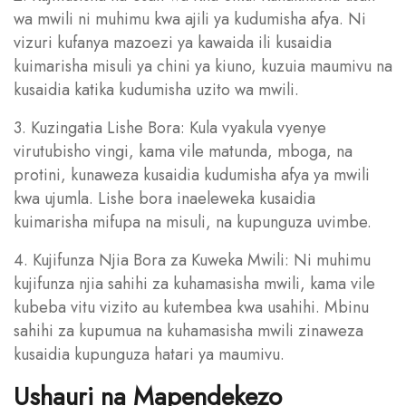
wa mwili ni muhimu kwa ajili ya kudumisha afya. Ni
vizuri kufanya mazoezi ya kawaida ili kusaidia
kuimarisha misuli ya chini ya kiuno, kuzuia maumivu na
kusaidia katika kudumisha uzito wa mwili.
3. Kuzingatia Lishe Bora: Kula vyakula vyenye
virutubisho vingi, kama vile matunda, mboga, na
protini, kunaweza kusaidia kudumisha afya ya mwili
kwa ujumla. Lishe bora inaeleweka kusaidia
kuimarisha mifupa na misuli, na kupunguza uvimbe.
4. Kujifunza Njia Bora za Kuweka Mwili: Ni muhimu
kujifunza njia sahihi za kuhamasisha mwili, kama vile
kubeba vitu vizito au kutembea kwa usahihi. Mbinu
sahihi za kupumua na kuhamasisha mwili zinaweza
kusaidia kupunguza hatari ya maumivu.
Ushauri na Mapendekezo