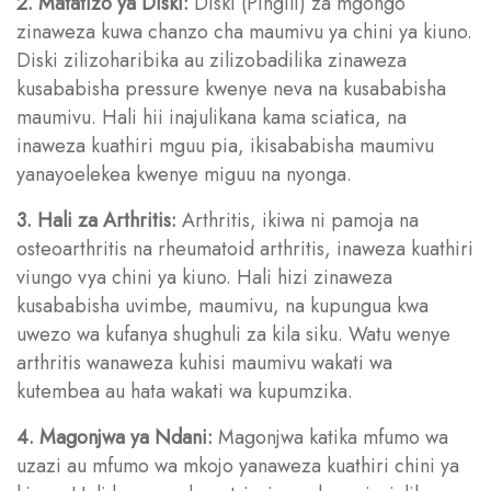
2. Matatizo ya Diski:
Diski (Pingili) za mgongo
zinaweza kuwa chanzo cha maumivu ya chini ya kiuno.
Diski zilizoharibika au zilizobadilika zinaweza
kusababisha pressure kwenye neva na kusababisha
maumivu. Hali hii inajulikana kama sciatica, na
inaweza kuathiri mguu pia, ikisababisha maumivu
yanayoelekea kwenye miguu na nyonga.
3. Hali za Arthritis:
Arthritis, ikiwa ni pamoja na
osteoarthritis na rheumatoid arthritis, inaweza kuathiri
viungo vya chini ya kiuno. Hali hizi zinaweza
kusababisha uvimbe, maumivu, na kupungua kwa
uwezo wa kufanya shughuli za kila siku. Watu wenye
arthritis wanaweza kuhisi maumivu wakati wa
kutembea au hata wakati wa kupumzika.
4. Magonjwa ya Ndani:
Magonjwa katika mfumo wa
uzazi au mfumo wa mkojo yanaweza kuathiri chini ya