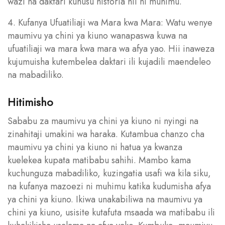
wazi na daktari kuhusu historia hii ni muhimu.
4. Kufanya Ufuatiliaji wa Mara kwa Mara: Watu wenye
maumivu ya chini ya kiuno wanapaswa kuwa na
ufuatiliaji wa mara kwa mara wa afya yao. Hii inaweza
kujumuisha kutembelea daktari ili kujadili maendeleo
na mabadiliko.
Hitimisho
Sababu za maumivu ya chini ya kiuno ni nyingi na
zinahitaji umakini wa haraka. Kutambua chanzo cha
maumivu ya chini ya kiuno ni hatua ya kwanza
kuelekea kupata matibabu sahihi. Mambo kama
kuchunguza mabadiliko, kuzingatia usafi wa kila siku,
na kufanya mazoezi ni muhimu katika kudumisha afya
ya chini ya kiuno. Ikiwa unakabiliwa na maumivu ya
chini ya kiuno, usisite kutafuta msaada wa matibabu ili