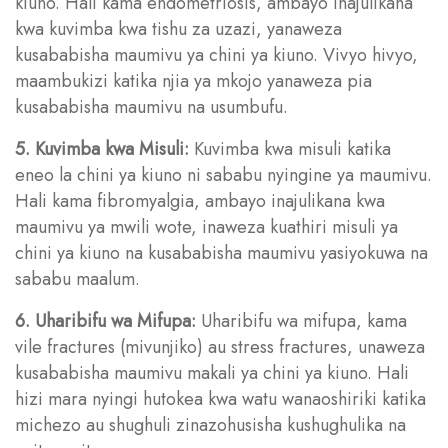
kiuno. Hali kama endometriosis, ambayo inajulikana
kwa kuvimba kwa tishu za uzazi, yanaweza
kusababisha maumivu ya chini ya kiuno. Vivyo hivyo,
maambukizi katika njia ya mkojo yanaweza pia
kusababisha maumivu na usumbufu.
5. Kuvimba kwa Misuli:
Kuvimba kwa misuli katika
eneo la chini ya kiuno ni sababu nyingine ya maumivu.
Hali kama fibromyalgia, ambayo inajulikana kwa
maumivu ya mwili wote, inaweza kuathiri misuli ya
chini ya kiuno na kusababisha maumivu yasiyokuwa na
sababu maalum.
6. Uharibifu wa Mifupa:
Uharibifu wa mifupa, kama
vile fractures (mivunjiko) au stress fractures, unaweza
kusababisha maumivu makali ya chini ya kiuno. Hali
hizi mara nyingi hutokea kwa watu wanaoshiriki katika
michezo au shughuli zinazohusisha kushughulika na