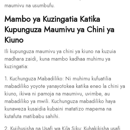
maumivu na usumbufu.
Mambo ya Kuzingatia Katika
Kupunguza Maumivu ya Chini ya
Kiuno
Ili kupunguza maumivu ya chini ya kiuno na kuzuia
madhara zaidi, kuna mambo kadhaa muhimu ya
kuzingatia:
1. Kuchunguza Mabadiliko: Ni muhimu kufuatilia
mabadiliko yoyote yanayotokea katika eneo la chini ya
kiuno, ikiwa ni pamoja na maumivu, uvimbe, au
mabadiliko ya mwili. Kuchunguza mabadiliko haya
kunaweza kusaidia kubaini matatizo mapema na
kutafuta matibabu sahihi.
2. Kujihusisha na Usafi wa Kila Siku: Kuhakikisha usafi