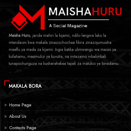
Maisha Huru
, jarida mahiri la kijamii, ndilo lengwa lako la
mtandaoni kwa makala zinazochochea fikira zinazojumuisha
maelfu ya mada za kijamii. Ingia katika ulimwengu wa maoni ya
kufahamu, masimulizi ya kuvutia, na mitazamo mbalimbali
tunapochunguza na kusherehekea tapeli za matukio ya binadamu.
MAKALA BORA
Home Page
About Us
Contacts Page