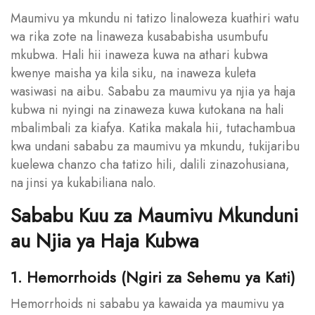
Maumivu ya mkundu ni tatizo linaloweza kuathiri watu
wa rika zote na linaweza kusababisha usumbufu
mkubwa. Hali hii inaweza kuwa na athari kubwa
kwenye maisha ya kila siku, na inaweza kuleta
wasiwasi na aibu. Sababu za maumivu ya njia ya haja
kubwa ni nyingi na zinaweza kuwa kutokana na hali
mbalimbali za kiafya. Katika makala hii, tutachambua
kwa undani sababu za maumivu ya mkundu, tukijaribu
kuelewa chanzo cha tatizo hili, dalili zinazohusiana,
na jinsi ya kukabiliana nalo.
Sababu Kuu za Maumivu Mkunduni
au Njia ya Haja Kubwa
1. Hemorrhoids (Ngiri za Sehemu ya Kati)
Hemorrhoids ni sababu ya kawaida ya maumivu ya