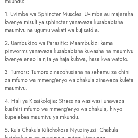
mkundu:
1. Uvimbe wa Sphincter Muscles: Uvimbe au majeraha
kwenye misuli ya sphincter yanaweza kusababisha
maumivu na ugumu wakati wa kujisaidia.
2. Uambukizo wa Parasitic: Maambukizi kama
pinworms yanaweza kusababisha kuwasha na maumivu
kwenye eneo la njia ya haja kubwa, hasa kwa watoto.
3. Tumors: Tumors zinazohusiana na sehemu za chini
za mfumo wa mmeng'enyo wa chakula zinaweza kuleta
maumivu.
4. Hali ya Kisaikolojia: Stress na wasiwasi unaweza
kuathiri mfumo wa mmeng'enyo wa chakula, hivyo
kupelekea maumivu ya mkundu.
5. Kula Chakula Kilichokosa Nyuzinyuzi: Chakula
kisichokuwa na nyuzinyuzi nyingi kinaweza