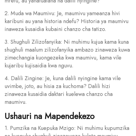
mrefu, au yanafuatana na dalili nyingine?
2. Muda wa Maumivu: Je, maumivu yameanza hivi
karibuni au yana historia ndefu? Historia ya maumivu
inaweza kusaidia kubaini chanzo cha tatizo.
3. Shughuli Zilizofanyika: Ni muhimu kujua kama kuna
shughuli maalum zilizofanyika ambazo zinaweza kuwa
zimechangia kuongezeka kwa maumivu, kama vile
kujaribu kujisaidia kwa nguvu.
4. Dalili Zingine: Je, kuna dalili nyingine kama vile
uvimbe, joto, au hisia za kuchoma? Dalili hizi
zinaweza kusaidia daktari kuelewa chanzo cha
maumivu.
Ushauri na Mapendekezo
1. Pumzika na Kuepuka Mzigo: Ni muhimu kupumzika
na kuepuka shughuli zinazoweza kuleta maumivu.