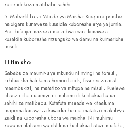
kupendekeza matibabu sahihi.
5. Mabadiliko ya Mtindo wa Maisha: Kuepuka pombe
na sigara kunaweza kusaidia kuboresha afya ya jumla.
Pia, kufanya mazoezi mara kwa mara kunaweza
kusaidia kuboresha mzunguko wa damu na kuimarisha
misuli.
Hitimisho
Sababu za maumivu ya mkundu ni nyingi na tofauti,
zikihusisha hali kama hemorrhoids, fissures za anal,
maambukizi, na matatizo ya mifupa na misuli. Kuelewa
chanzo cha maumivu ni muhimu ili kuchukua hatua
sahihi za matibabu. Kutafuta msaada wa kitaaluma
mapema kunaweza kusaidia kuzuia matatizo makubwa
zaidi na kuboresha ubora wa maisha. Ni muhimu
kuwa na ufahamu wa dalili na kuchukua hatua muafaka,