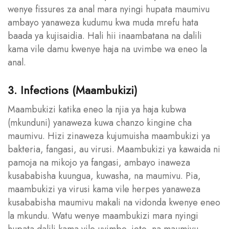
wenye fissures za anal mara nyingi hupata maumivu
ambayo yanaweza kudumu kwa muda mrefu hata
baada ya kujisaidia. Hali hii inaambatana na dalili
kama vile damu kwenye haja na uvimbe wa eneo la
anal.
3. Infections (Maambukizi)
Maambukizi katika eneo la njia ya haja kubwa
(mkunduni) yanaweza kuwa chanzo kingine cha
maumivu. Hizi zinaweza kujumuisha maambukizi ya
bakteria, fangasi, au virusi. Maambukizi ya kawaida ni
pamoja na mikojo ya fangasi, ambayo inaweza
kusababisha kuungua, kuwasha, na maumivu. Pia,
maambukizi ya virusi kama vile herpes yanaweza
kusababisha maumivu makali na vidonda kwenye eneo
la mkundu. Watu wenye maambukizi mara nyingi
hupata dalili kama vile uvimbe, joto, na maumivu