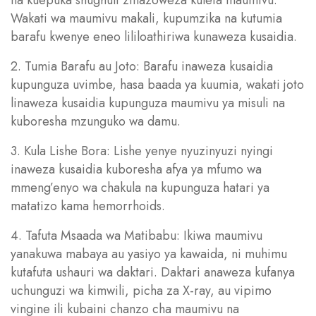
Wakati wa maumivu makali, kupumzika na kutumia
barafu kwenye eneo lililoathiriwa kunaweza kusaidia.
2. Tumia Barafu au Joto: Barafu inaweza kusaidia
kupunguza uvimbe, hasa baada ya kuumia, wakati joto
linaweza kusaidia kupunguza maumivu ya misuli na
kuboresha mzunguko wa damu.
3. Kula Lishe Bora: Lishe yenye nyuzinyuzi nyingi
inaweza kusaidia kuboresha afya ya mfumo wa
mmeng’enyo wa chakula na kupunguza hatari ya
matatizo kama hemorrhoids.
4. Tafuta Msaada wa Matibabu: Ikiwa maumivu
yanakuwa mabaya au yasiyo ya kawaida, ni muhimu
kutafuta ushauri wa daktari. Daktari anaweza kufanya
uchunguzi wa kimwili, picha za X-ray, au vipimo
vingine ili kubaini chanzo cha maumivu na