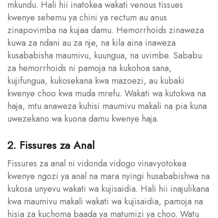
mkundu. Hali hii inatokea wakati venous tissues
kwenye sehemu ya chini ya rectum au anus
zinapovimba na kujaa damu. Hemorrhoids zinaweza
kuwa za ndani au za nje, na kila aina inaweza
kusababisha maumivu, kuungua, na uvimbe. Sababu
za hemorrhoids ni pamoja na kukohoa sana,
kujifungua, kukosekana kwa mazoezi, au kubaki
kwenye choo kwa muda mrefu. Wakati wa kutokwa na
haja, mtu anaweza kuhisi maumivu makali na pia kuna
uwezekano wa kuona damu kwenye haja.
2. Fissures za Anal
Fissures za anal ni vidonda vidogo vinavyotokea
kwenye ngozi ya anal na mara nyingi husababishwa na
kukosa unyevu wakati wa kujisaidia. Hali hii inajulikana
kwa maumivu makali wakati wa kujisaidia, pamoja na
hisia za kuchoma baada ya matumizi ya choo. Watu