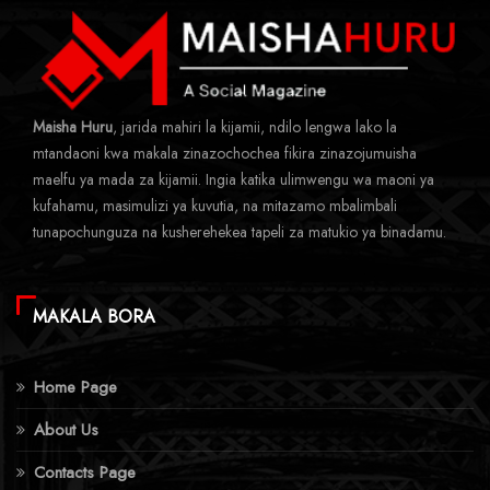
Maisha Huru
, jarida mahiri la kijamii, ndilo lengwa lako la
mtandaoni kwa makala zinazochochea fikira zinazojumuisha
maelfu ya mada za kijamii. Ingia katika ulimwengu wa maoni ya
kufahamu, masimulizi ya kuvutia, na mitazamo mbalimbali
tunapochunguza na kusherehekea tapeli za matukio ya binadamu.
MAKALA BORA
Home Page
About Us
Contacts Page