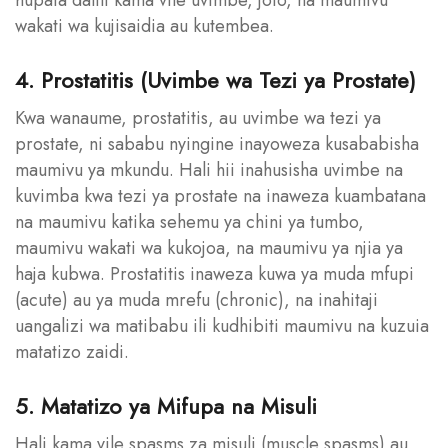
wakati wa kujisaidia au kutembea.
4. Prostatitis (Uvimbe wa Tezi ya Prostate)
Kwa wanaume, prostatitis, au uvimbe wa tezi ya
prostate, ni sababu nyingine inayoweza kusababisha
maumivu ya mkundu. Hali hii inahusisha uvimbe na
kuvimba kwa tezi ya prostate na inaweza kuambatana
na maumivu katika sehemu ya chini ya tumbo,
maumivu wakati wa kukojoa, na maumivu ya njia ya
haja kubwa. Prostatitis inaweza kuwa ya muda mfupi
(acute) au ya muda mrefu (chronic), na inahitaji
uangalizi wa matibabu ili kudhibiti maumivu na kuzuia
matatizo zaidi.
5. Matatizo ya Mifupa na Misuli
Hali kama vile spasms za misuli (muscle spasms) au