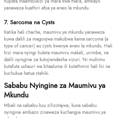
hupata maambukizi ya mara kwa mara, ambayo
yanaweza kuathiri afya ya eneo la mkundu.
7. Sarcoma na Cysts
Katika hali chache, maumivu ya mkundu yanaweza
kuwa dalili za magonjwa makubwa kama sarcoma (a
type of cancer) au cysts kwenye eneo la mkundu. Hali
hizi mara nyingi huleta maumivu makali, uvimbe, na
dalili nyingine za kutojiendesha vizuri. Ni muhimu
kutafuta ushauri wa kitaaluma ili kutathmini hali hii na
kuchukua hatua stahiki.
Sababu Nyingine za Maumivu ya
Mkundu
Mbali na sababu kuu zilizotajwa, kuna sababu
nyingine ambazo zinaweza kuchangia maumivu ya