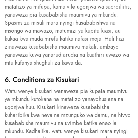
matatizo ya mifupa, kama vile ugonjwa wa sacroiliitis,
yanaweza pia kusababisha maumivu ya mkundu.
Spasms za misuli mara nyingi husababishwa na
msongo wa mawazo, matumizi ya kupita kiasi, au
kukaa kwa muda mrefu katika nafasi moja. Hali hizi
zinaweza kusababisha maumivu makali, ambayo
yanaweza kuwa yanarudiarudia na kuathiri uwezo wa
mtu kufanya shughuli za kawaida.
6. Conditions za Kisukari
Watu wenye kisukari wanaweza pia kupata maumivu
ya mkundu kutokana na matatizo yanayohusiana na
ugonjwa huu. Kisukari kinaweza kusababisha
kuharibika kwa neva na mzunguko wa damu, na hivyo
kusababisha maumivu na uvimbe katika eneo la
mkundu. Kadhalika, watu wenye kisukari mara nyingi