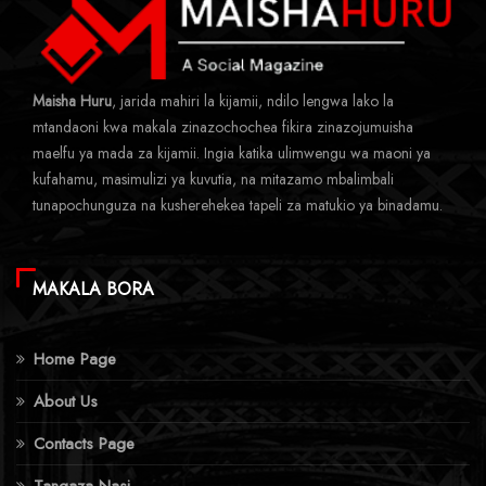
Maisha Huru
, jarida mahiri la kijamii, ndilo lengwa lako la
mtandaoni kwa makala zinazochochea fikira zinazojumuisha
maelfu ya mada za kijamii. Ingia katika ulimwengu wa maoni ya
kufahamu, masimulizi ya kuvutia, na mitazamo mbalimbali
tunapochunguza na kusherehekea tapeli za matukio ya binadamu.
MAKALA BORA
Home Page
About Us
Contacts Page
Tangaza Nasi