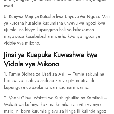
nyeti.
5. Kunywa Maji ya Kutosha kwa Unyevu wa Ngozi:
Maji
ya kutosha husaidia kudumisha unyevu wa ngozi kwa
ujumla, na hivyo kupunguza hali ya kukakamaa
inayoweza kusababisha mwasho kwenye ngozi ya
vidole vya mikono.
Jinsi ya Kuepuka Kuwashwa kwa
Vidole vya Mikono
1. Tumia Bidhaa za Usafi za Asili – Tumia sabuni na
bidhaa za usafi za asili au zenye pH neutral ili
kupunguza uwezekano wa mzio na mwasho.
2. Vaeni Glavu Wakati wa Kushughulika na Kemikali –
Wakati wa kufanya kazi na kemikali au vitu vyenye
mzio, ni bora kutumia glavu za kinga ili kulinda ngozi