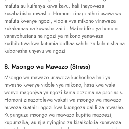
mafuta au kuifanya kuwa kavu, hali inayoweza
kusababisha mwasho. Homoni zinapoathiri usawa wa
mafuta kwenye ngozi, vidole vya mikono vinaweza
kukakamaa na kuwasha zaidi. Mabadiliko ya homoni
yanayohusiana na ngozi ya mikono yanaweza
kudhibitiwa kwa kutumia bidhaa sahihi za kulainisha na
kuboresha unyevu wa ngozi.
8. Msongo wa Mawazo (Stress)
Msongo wa mawazo unaweza kuchochea hali ya
mwasho kwenye vidole vya mikono, hasa kwa wale
wenye magonjwa ya ngozi kama eczema na psoriasis.
Homoni zinazotolewa wakati wa msongo wa mawazo
huweza kuathiri ngozi kwa kuongeza dalili za mwasho.
Kupunguza msongo wa mawazo kupitia mazoezi,
kupumzika, au njia nyingine za kisaikolojia kunaweza