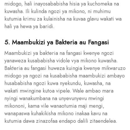
midogo, hali inayosababisha hisia ya kuchomeka na
kuwasha. Ili kulinda ngozi ya mikono, ni muhimu
kutumia krimu za kulainisha na kuvaa glavu wakati wa
hali ya hewa ya baridi.
5. Maambukizi ya Bakteria au Fangasi
Maambukizi ya bakteria na fangasi kwenye ngozi
yanaweza kusababisha vidole vya mikono kuwasha.
Bakteria au fangasi huweza kuingia kwenye mikwaruzo
midogo ya ngozi na kusababisha maambukizi ambayo
husababisha ngozi kuwa nyekundu, kuwasha, na
wakati mwingine kutoa vipele. Wale ambao mara
nyingi wanakumbana na unyevunyevu mwingi
mikononi, kama vile wanaotumia maji mengi,
wanapaswa kuhakikisha mikono inakaa kavu na
kutumia dawa zinazofaa endapo dalili zitaendelea.