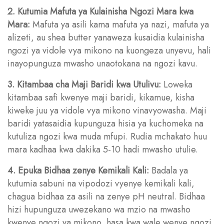
2. Kutumia Mafuta ya Kulainisha Ngozi Mara kwa
Mara:
Mafuta ya asili kama mafuta ya nazi, mafuta ya
alizeti, au shea butter yanaweza kusaidia kulainisha
ngozi ya vidole vya mikono na kuongeza unyevu, hali
inayopunguza mwasho unaotokana na ngozi kavu.
3. Kitambaa cha Maji Baridi kwa Utulivu:
Loweka
kitambaa safi kwenye maji baridi, kikamue, kisha
kiweke juu ya vidole vya mikono vinavyowasha. Maji
baridi yatasaidia kupunguza hisia ya kuchomeka na
kutuliza ngozi kwa muda mfupi. Rudia mchakato huu
mara kadhaa kwa dakika 5-10 hadi mwasho utulie.
4. Epuka Bidhaa zenye Kemikali Kali:
Badala ya
kutumia sabuni na vipodozi vyenye kemikali kali,
chagua bidhaa za asili na zenye pH neutral. Bidhaa
hizi hupunguza uwezekano wa mzio na mwasho
kwenye ngozi ya mikono, hasa kwa wale wenye ngozi