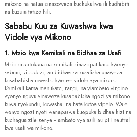
mikono na hatua zinazoweza kuchukuliwa ili kudhibiti
na kuzuia tatizo hili.
Sababu Kuu za Kuwashwa kwa
Vidole vya Mikono
1. Mzio kwa Kemikali na Bidhaa za Usafi
Mzio unaotokana na kemikali zinazopatikana kwenye
sabuni, vipodozi, au bidhaa za kusafisha unaweza
kusababisha mwasho kwenye vidole vya mikono.
Kemikali kama manukato, rangi, na viambato vingine
vyenye nguvu vinaweza kusababisha ngozi ya mikono
kuwa nyekundu, kuwasha, na hata kutoa vipele. Wale
wenye ngozi nyeti wanapaswa kuepuka bidhaa hizi na
kuchagua zile zenye viambato vya asili au pH neutral
kwa usafi wa mikono.