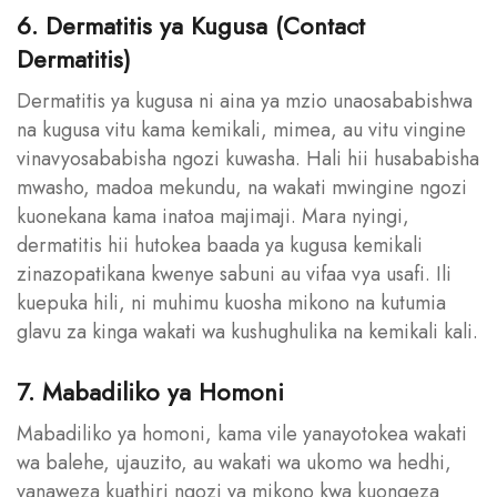
6. Dermatitis ya Kugusa (Contact
Dermatitis)
Dermatitis ya kugusa ni aina ya mzio unaosababishwa
na kugusa vitu kama kemikali, mimea, au vitu vingine
vinavyosababisha ngozi kuwasha. Hali hii husababisha
mwasho, madoa mekundu, na wakati mwingine ngozi
kuonekana kama inatoa majimaji. Mara nyingi,
dermatitis hii hutokea baada ya kugusa kemikali
zinazopatikana kwenye sabuni au vifaa vya usafi. Ili
kuepuka hili, ni muhimu kuosha mikono na kutumia
glavu za kinga wakati wa kushughulika na kemikali kali.
7. Mabadiliko ya Homoni
Mabadiliko ya homoni, kama vile yanayotokea wakati
wa balehe, ujauzito, au wakati wa ukomo wa hedhi,
yanaweza kuathiri ngozi ya mikono kwa kuongeza