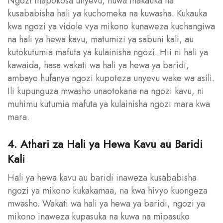
Ngozi inapokosa unyevu, huwa inakauka na
kusababisha hali ya kuchomeka na kuwasha. Kukauka
kwa ngozi ya vidole vya mikono kunaweza kuchangiwa
na hali ya hewa kavu, matumizi ya sabuni kali, au
kutokutumia mafuta ya kulainisha ngozi. Hii ni hali ya
kawaida, hasa wakati wa hali ya hewa ya baridi,
ambayo hufanya ngozi kupoteza unyevu wake wa asili.
Ili kupunguza mwasho unaotokana na ngozi kavu, ni
muhimu kutumia mafuta ya kulainisha ngozi mara kwa
mara.
4. Athari za Hali ya Hewa Kavu au Baridi
Kali
Hali ya hewa kavu au baridi inaweza kusababisha
ngozi ya mikono kukakamaa, na kwa hivyo kuongeza
mwasho. Wakati wa hali ya hewa ya baridi, ngozi ya
mikono inaweza kupasuka na kuwa na mipasuko