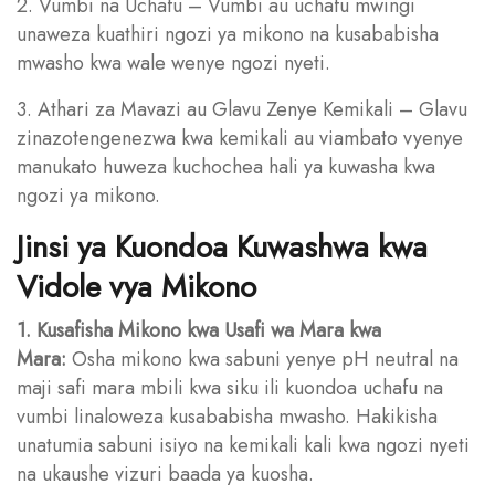
2. Vumbi na Uchafu – Vumbi au uchafu mwingi
unaweza kuathiri ngozi ya mikono na kusababisha
mwasho kwa wale wenye ngozi nyeti.
3. Athari za Mavazi au Glavu Zenye Kemikali – Glavu
zinazotengenezwa kwa kemikali au viambato vyenye
manukato huweza kuchochea hali ya kuwasha kwa
ngozi ya mikono.
Jinsi ya Kuondoa Kuwashwa kwa
Vidole vya Mikono
1. Kusafisha Mikono kwa Usafi wa Mara kwa
Mara:
Osha mikono kwa sabuni yenye pH neutral na
maji safi mara mbili kwa siku ili kuondoa uchafu na
vumbi linaloweza kusababisha mwasho. Hakikisha
unatumia sabuni isiyo na kemikali kali kwa ngozi nyeti
na ukaushe vizuri baada ya kuosha.