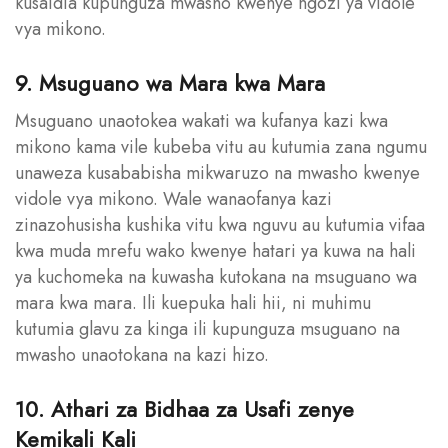
kusaidia kupunguza mwasho kwenye ngozi ya vidole
vya mikono.
9. Msuguano wa Mara kwa Mara
Msuguano unaotokea wakati wa kufanya kazi kwa
mikono kama vile kubeba vitu au kutumia zana ngumu
unaweza kusababisha mikwaruzo na mwasho kwenye
vidole vya mikono. Wale wanaofanya kazi
zinazohusisha kushika vitu kwa nguvu au kutumia vifaa
kwa muda mrefu wako kwenye hatari ya kuwa na hali
ya kuchomeka na kuwasha kutokana na msuguano wa
mara kwa mara. Ili kuepuka hali hii, ni muhimu
kutumia glavu za kinga ili kupunguza msuguano na
mwasho unaotokana na kazi hizo.
10. Athari za Bidhaa za Usafi zenye
Kemikali Kali