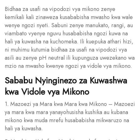
Bidhaa za usafi na vipodozi vya mikono zenye
kemikali kali zinaweza kusababisha mwasho kwa wale
wenye ngozi nyeti. Sabuni zenye manukato, rangi, au
viambato vyenye nguvu husababisha ngozi kuwa na
hali ya kuwasha na kuchomeka. Ili kuepuka athari hizi,
ni muhimu kutumia bidhaa za usafi na vipodozi vya
asili au zenye pH neutral ili kupunguza uwezekano wa
mzio na mwasho kwenye ngozi ya vidole vya mikono.
Sababu Nyinginezo za Kuwashwa
kwa Vidole vya Mikono
1. Mazoezi ya Mara kwa Mara kwa Mikono – Mazoezi
ya mara kwa mara yanayohusisha kushika au kubana
mikono kwa muda mrefu husababisha mikwaruzo na
hali ya kuwasha.