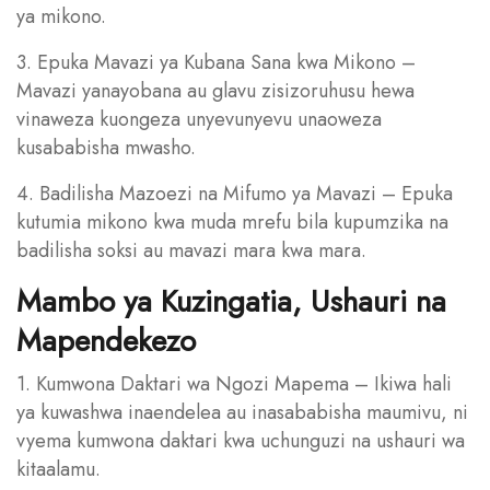
ya mikono.
3. Epuka Mavazi ya Kubana Sana kwa Mikono –
Mavazi yanayobana au glavu zisizoruhusu hewa
vinaweza kuongeza unyevunyevu unaoweza
kusababisha mwasho.
4. Badilisha Mazoezi na Mifumo ya Mavazi – Epuka
kutumia mikono kwa muda mrefu bila kupumzika na
badilisha soksi au mavazi mara kwa mara.
Mambo ya Kuzingatia, Ushauri na
Mapendekezo
1. Kumwona Daktari wa Ngozi Mapema – Ikiwa hali
ya kuwashwa inaendelea au inasababisha maumivu, ni
vyema kumwona daktari kwa uchunguzi na ushauri wa
kitaalamu.