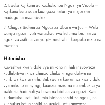
2. Epuka Kujikuna au Kuchokonoa Ngozi ya Vidole –
Kujikuna kunaweza kuongeza hatari ya majeraha
madogo na maambukizi.
3. Chagua Bidhaa za Ngozi za Ubora wa Juu – Wale
wenye ngozi nyeti wanashauriwa kutumia bidhaa za
ngozi za asili na zenye pH neutral ili kuepuka mzio na
mwasho.
Hitimisho
Kuwashwa kwa vidole vya mikono ni hali inayoweza
kudhibitiwa ikiwa chanzo chake kitagunduliwa na
kutibiwa kwa usahihi. Sababu za kuwashwa kwa vidole
vya mikono ni nyingi, kuanzia mzio na maambukizi ya
bakteria hadi hali ya hewa na bidhaa za ngozi. Kwa
kudumisha usafi, kutumia bidhaa sahihi za ngozi, na
kuchukua hatua sahihi za uzuiaji, mtu anaweza