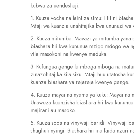
kubwa za uendeshaji.
1. Kuuza vocha na laini za simu: Hii ni bias
Mtaji wa kuanzia unahitajika kwa ununuzi wa 
2. Kuuza mitumba: Mavazi ya mitumba yana s
biashara hii kwa kununua mzigo mdogo wa n
vile masokoni na kwenye maduka.
3. Kufungua genge la mboga mboga na matu
zinazohitajika kila siku. Mtaji huu utatos
kuanza biashara ya rejareja kwenye genge.
4. Kuuza mayai na nyama ya kuku: Mayai na 
Unaweza kuanzisha biashara hii kwa kununu
majirani au masoko.
5. Kuuza soda na vinywaji baridi: Vinywaji ba
shughuli nyingi. Biashara hii ina faida nzuri