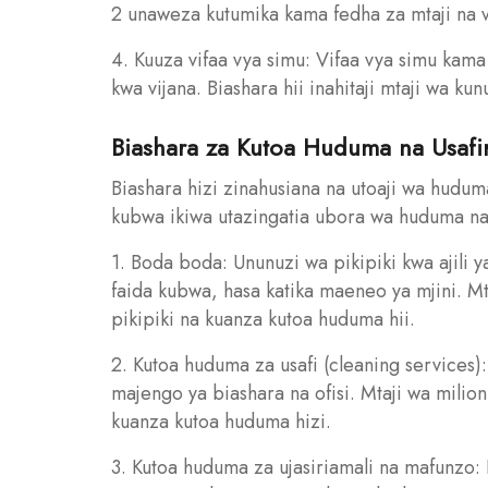
2 unaweza kutumika kama fedha za mtaji na v
4. Kuuza vifaa vya simu: Vifaa vya simu kam
kwa vijana. Biashara hii inahitaji mtaji wa ku
Biashara za Kutoa Huduma na Usafir
Biashara hizi zinahusiana na utoaji wa hudum
kubwa ikiwa utazingatia ubora wa huduma na 
1. Boda boda: Ununuzi wa pikipiki kwa ajili y
faida kubwa, hasa katika maeneo ya mjini. M
pikipiki na kuanza kutoa huduma hii.
2. Kutoa huduma za usafi (cleaning services
majengo ya biashara na ofisi. Mtaji wa milio
kuanza kutoa huduma hizi.
3. Kutoa huduma za ujasiriamali na mafunzo: