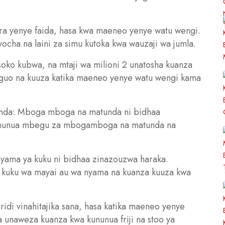
hara yenye faida, hasa kwa maeneo yenye watu wengi.
vocha na laini za simu kutoka kwa wauzaji wa jumla.
oko kubwa, na mtaji wa milioni 2 unatosha kuanza
guo na kuuza katika maeneo yenye watu wengi kama
nda: Mboga mboga na matunda ni bidhaa
ha kununua mbegu za mbogamboga na matunda na
nyama ya kuku ni bidhaa zinazouzwa haraka.
a kuku wa mayai au wa nyama na kuanza kuuza kwa
ridi vinahitajika sana, hasa katika maeneo yenye
 na unaweza kuanza kwa kununua friji na stoo ya