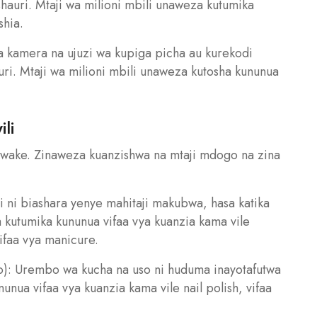
hauri. Mtaji wa milioni mbili unaweza kutumika
shia.
a kamera na ujuzi wa kupiga picha au kurekodi
uri. Mtaji wa milioni mbili unaweza kutosha kununua
li
nawake. Zinaweza kuanzishwa na mtaji mdogo na zina
ni ni biashara yenye mahitaji makubwa, hasa katika
 kutumika kununua vifaa vya kuanzia kama vile
ifaa vya manicure.
so): Urembo wa kucha na uso ni huduma inayotafutwa
nua vifaa vya kuanzia kama vile nail polish, vifaa