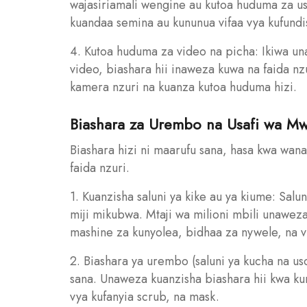
wajasiriamali wengine au kutoa huduma za us
kuandaa semina au kununua vifaa vya kufundi
4. Kutoa huduma za video na picha: Ikiwa un
video, biashara hii inaweza kuwa na faida nz
kamera nzuri na kuanza kutoa huduma hizi.
Biashara za Urembo na Usafi wa Mwi
Biashara hizi ni maarufu sana, hasa kwa wa
faida nzuri.
1. Kuanzisha saluni ya kike au ya kiume: Salu
miji mikubwa. Mtaji wa milioni mbili unaweza
mashine za kunyolea, bidhaa za nywele, na v
2. Biashara ya urembo (saluni ya kucha na u
sana. Unaweza kuanzisha biashara hii kwa kunu
vya kufanyia scrub, na mask.