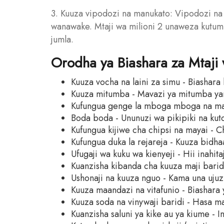
3. Kuuza vipodozi na manukato: Vipodozi na
wanawake. Mtaji wa milioni 2 unaweza kutum
jumla.
Orodha ya Biashara za Mtaji 
Kuuza vocha na laini za simu - Biashara h
Kuuza mitumba - Mavazi ya mitumba yan
Kufungua genge la mboga mboga na matun
Boda boda - Ununuzi wa pikipiki na kuto
Kufungua kijiwe cha chipsi na mayai - C
Kufungua duka la rejareja - Kuuza bidh
Ufugaji wa kuku wa kienyeji - Hii inahita
Kuanzisha kibanda cha kuuza maji barid
Ushonaji na kuuza nguo - Kama una ujuz
Kuuza maandazi na vitafunio - Biashara y
Kuuza soda na vinywaji baridi - Hasa m
Kuanzisha saluni ya kike au ya kiume - In