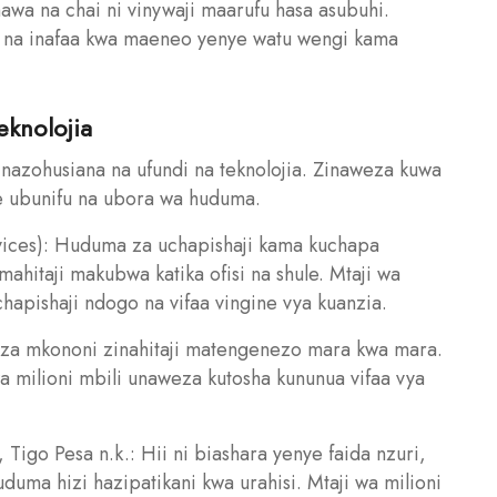
awa na chai ni vinywaji maarufu hasa asubuhi.
ia na inafaa kwa maeneo yenye watu wengi kama
eknolojia
inazohusiana na ufundi na teknolojia. Zinaweza kuwa
ye ubunifu na ubora wa huduma.
rvices): Huduma za uchapishaji kama kuchapa
ahitaji makubwa katika ofisi na shule. Mtaji wa
hapishaji ndogo na vifaa vingine vya kuanzia.
 za mkononi zinahitaji matengenezo mara kwa mara.
a milioni mbili unaweza kutosha kununua vifaa vya
Tigo Pesa n.k.: Hii ni biashara yenye faida nzuri,
uma hizi hazipatikani kwa urahisi. Mtaji wa milioni