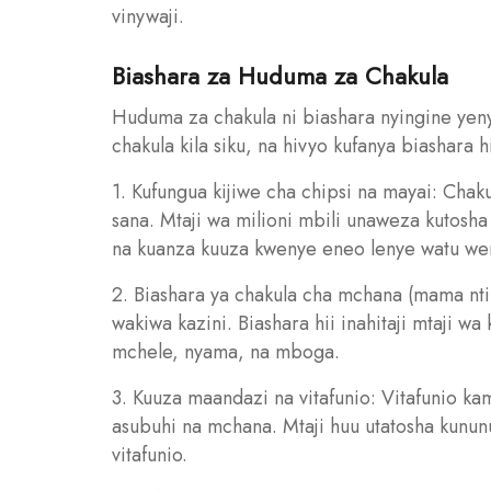
vinywaji.
Biashara za Huduma za Chakula
Huduma za chakula ni biashara nyingine yeny
chakula kila siku, na hivyo kufanya biashara 
1. Kufungua kijiwe cha chipsi na mayai: Chak
sana. Mtaji wa milioni mbili unaweza kutosha 
na kuanza kuuza kwenye eneo lenye watu we
2. Biashara ya chakula cha mchana (mama nti
wakiwa kazini. Biashara hii inahitaji mtaji 
mchele, nyama, na mboga.
3. Kuuza maandazi na vitafunio: Vitafunio ka
asubuhi na mchana. Mtaji huu utatosha kunun
vitafunio.