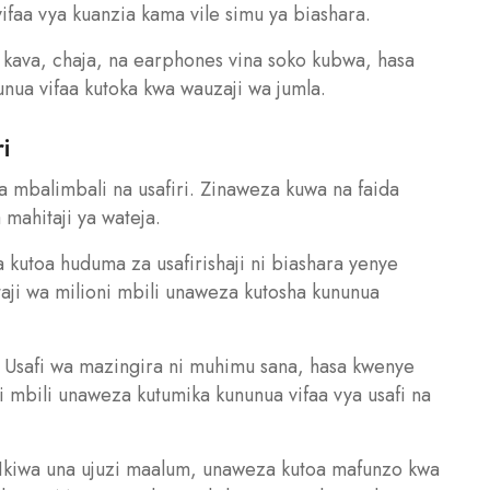
ifaa vya kuanzia kama vile simu ya biashara.
a kava, chaja, na earphones vina soko kubwa, hasa
nunua vifaa kutoka kwa wauzaji wa jumla.
i
a mbalimbali na usafiri. Zinaweza kuwa na faida
mahitaji ya wateja.
a kutoa huduma za usafirishaji ni biashara yenye
taji wa milioni mbili unaweza kutosha kununua
): Usafi wa mazingira ni muhimu sana, hasa kwenye
ni mbili unaweza kutumika kununua vifaa vya usafi na
 Ikiwa una ujuzi maalum, unaweza kutoa mafunzo kwa