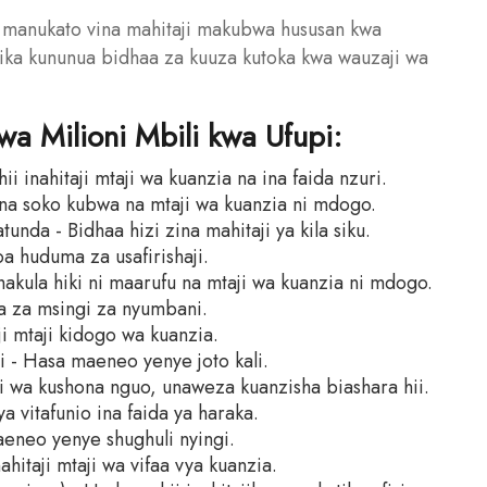
 manukato vina mahitaji makubwa hususan kwa
ika kununua bidhaa za kuuza kutoka kwa wauzaji wa
wa Milioni Mbili kwa Ufupi:
ii inahitaji mtaji wa kuanzia na ina faida nzuri.
a soko kubwa na mtaji wa kuanzia ni mdogo.
da - Bidhaa hizi zina mahitaji ya kila siku.
a huduma za usafirishaji.
hakula hiki ni maarufu na mtaji wa kuanzia ni mdogo.
aa za msingi za nyumbani.
ji mtaji kidogo wa kuanzia.
i - Hasa maeneo yenye joto kali.
i wa kushona nguo, unaweza kuanzisha biashara hii.
a vitafunio ina faida ya haraka.
aeneo yenye shughuli nyingi.
ahitaji mtaji wa vifaa vya kuanzia.