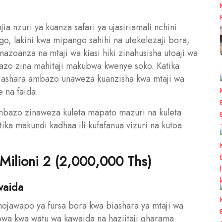
njia nzuri ya kuanza safari ya ujasiriamali nchini
, lakini kwa mipango sahihi na utekelezaji bora,
nazoanza na mtaji wa kiasi hiki zinahusisha utoaji wa
azo zina mahitaji makubwa kwenye soko. Katika
 biashara ambazo unaweza kuanzisha kwa mtaji wa
e na faida.
 ambazo zinaweza kuleta mapato mazuri na kuleta
ka makundi kadhaa ili kufafanua vizuri na kutoa
 Milioni 2 (2,000,000 Ths)
waida
mojawapo ya fursa bora kwa biashara ya mtaji wa
ubwa kwa watu wa kawaida na haziitaji gharama