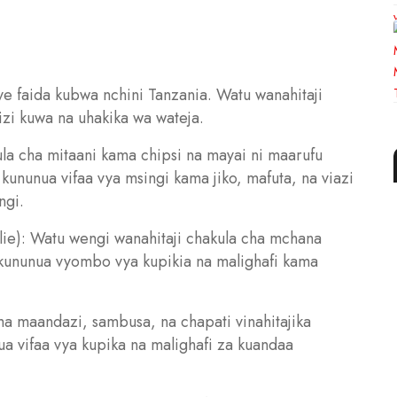
e faida kubwa nchini Tanzania. Watu wanahitaji
hizi kuwa na uhakika wa wateja.
ula cha mitaani kama chipsi na mayai ni maarufu
kununua vifaa vya msingi kama jiko, mafuta, na viazi
ngi.
lie): Watu wengi wanahitaji chakula cha mchana
wa kununua vyombo vya kupikia na malighafi kama
ma maandazi, sambusa, na chapati vinahitajika
ua vifaa vya kupika na malighafi za kuandaa