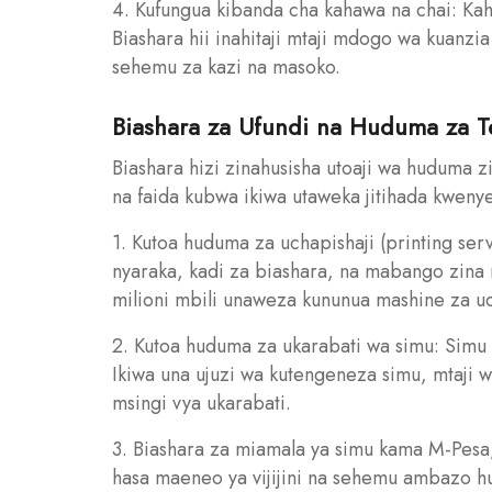
4. Kufungua kibanda cha kahawa na chai: Kah
Biashara hii inahitaji mtaji mdogo wa kuanz
sehemu za kazi na masoko.
Biashara za Ufundi na Huduma za T
Biashara hizi zinahusisha utoaji wa huduma z
na faida kubwa ikiwa utaweka jitihada kwen
1. Kutoa huduma za uchapishaji (printing se
nyaraka, kadi za biashara, na mabango zina m
milioni mbili unaweza kununua mashine za uc
2. Kutoa huduma za ukarabati wa simu: Simu
Ikiwa una ujuzi wa kutengeneza simu, mtaji w
msingi vya ukarabati.
3. Biashara za miamala ya simu kama M-Pesa, 
hasa maeneo ya vijijini na sehemu ambazo hud