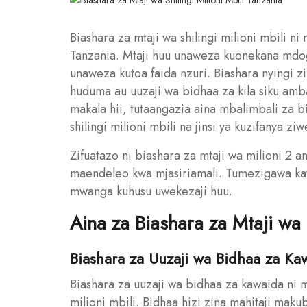
Biashara za mtaji wa shilingi milioni mbili ni 
Tanzania. Mtaji huu unaweza kuonekana mdogo
unaweza kutoa faida nzuri. Biashara nyingi zi
huduma au uuzaji wa bidhaa za kila siku amb
makala hii, tutaangazia aina mbalimbali za
shilingi milioni mbili na jinsi ya kuzifanya ziw
Zifuatazo ni biashara za mtaji wa milioni 2
maendeleo kwa mjasiriamali. Tumezigawa kati
mwanga kuhusu uwekezaji huu.
Aina za Biashara za Mtaji wa
Biashara za Uuzaji wa Bidhaa za Ka
Biashara za uuzaji wa bidhaa za kawaida ni 
milioni mbili. Bidhaa hizi zina mahitaji mak