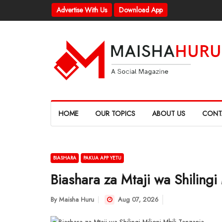
Advertise With Us
Download App
HOME
OUR TOPICS
ABOUT US
CONT
BIASHARA
PAKUA APP YETU
Biashara za Mtaji wa Shilingi
By
Maisha Huru
Aug 07, 2026