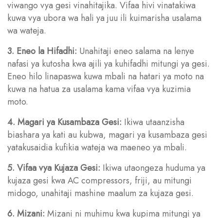
viwango vya gesi vinahitajika. Vifaa hivi vinatakiwa
kuwa vya ubora wa hali ya juu ili kuimarisha usalama
wa wateja.
3. Eneo la Hifadhi:
Unahitaji eneo salama na lenye
nafasi ya kutosha kwa ajili ya kuhifadhi mitungi ya gesi.
Eneo hilo linapaswa kuwa mbali na hatari ya moto na
kuwa na hatua za usalama kama vifaa vya kuzimia
moto.
4. Magari ya Kusambaza Gesi:
Ikiwa utaanzisha
biashara ya kati au kubwa, magari ya kusambaza gesi
yatakusaidia kufikia wateja wa maeneo ya mbali.
5. Vifaa vya Kujaza Gesi:
Ikiwa utaongeza huduma ya
kujaza gesi kwa AC compressors, friji, au mitungi
midogo, unahitaji mashine maalum za kujaza gesi.
6. Mizani:
Mizani ni muhimu kwa kupima mitungi ya