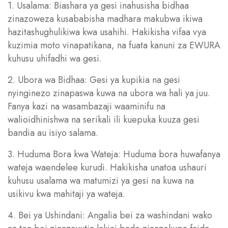
1. Usalama: Biashara ya gesi inahusisha bidhaa
zinazoweza kusababisha madhara makubwa ikiwa
hazitashughulikiwa kwa usahihi. Hakikisha vifaa vya
kuzimia moto vinapatikana, na fuata kanuni za EWURA
kuhusu uhifadhi wa gesi.
2. Ubora wa Bidhaa: Gesi ya kupikia na gesi
nyinginezo zinapaswa kuwa na ubora wa hali ya juu.
Fanya kazi na wasambazaji waaminifu na
walioidhinishwa na serikali ili kuepuka kuuza gesi
bandia au isiyo salama.
3. Huduma Bora kwa Wateja: Huduma bora huwafanya
wateja waendelee kurudi. Hakikisha unatoa ushauri
kuhusu usalama wa matumizi ya gesi na kuwa na
usikivu kwa mahitaji ya wateja.
4. Bei ya Ushindani: Angalia bei za washindani wako