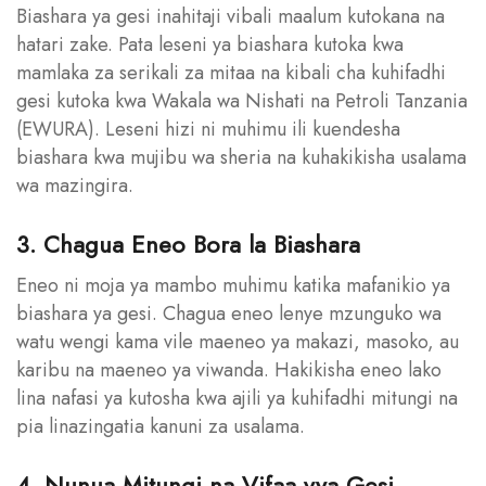
Biashara ya gesi inahitaji vibali maalum kutokana na
hatari zake. Pata leseni ya biashara kutoka kwa
mamlaka za serikali za mitaa na kibali cha kuhifadhi
gesi kutoka kwa Wakala wa Nishati na Petroli Tanzania
(EWURA). Leseni hizi ni muhimu ili kuendesha
biashara kwa mujibu wa sheria na kuhakikisha usalama
wa mazingira.
3. Chagua Eneo Bora la Biashara
Eneo ni moja ya mambo muhimu katika mafanikio ya
biashara ya gesi. Chagua eneo lenye mzunguko wa
watu wengi kama vile maeneo ya makazi, masoko, au
karibu na maeneo ya viwanda. Hakikisha eneo lako
lina nafasi ya kutosha kwa ajili ya kuhifadhi mitungi na
pia linazingatia kanuni za usalama.
4. Nunua Mitungi na Vifaa vya Gesi