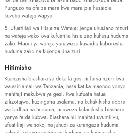
na toa bei zinazovutia lakini bado zinazokupa faida.
Punguzo na ofa za mara kwa mara pia husaidia
kuvutia wateja wapya.
5. Ufuatiliaji wa Hisia za Wateja: Jenga uhusiano mzuri
na wateja wako kwa kufuatilia hisia zao kuhusu huduma
zako. Maoni ya wateja yanaweza kusaidia kuboresha
huduma zako na kujenga jina zuri.
Hitimisho
Kuanzisha biashara ya duka la gesi ni fursa nzuri kwa
wajasiriamali wa Tanzania, hasa katika maeneo yenye
mahitaji makubwa ya gesi. Kwa kufuata hatua
zilizotajwa, kuzingatia usalama, na kuhakikisha ubora
wa bidhaa na huduma, unaweza kufanikisha biashara
yenye faida kubwa. Biashara hii inahitaji uvumilivu,
ufuatiliaji wa soko, na juhudi za kutangaza huduma
zako ili kujenga wateja wa kudumu na kuimarisha