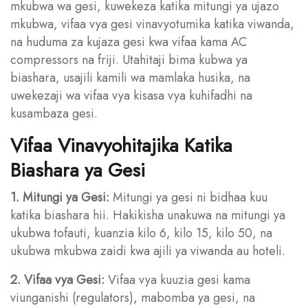
mkubwa wa gesi, kuwekeza katika mitungi ya ujazo
mkubwa, vifaa vya gesi vinavyotumika katika viwanda,
na huduma za kujaza gesi kwa vifaa kama AC
compressors na friji. Utahitaji bima kubwa ya
biashara, usajili kamili wa mamlaka husika, na
uwekezaji wa vifaa vya kisasa vya kuhifadhi na
kusambaza gesi.
Vifaa Vinavyohitajika Katika
Biashara ya Gesi
1. Mitungi ya Gesi:
Mitungi ya gesi ni bidhaa kuu
katika biashara hii. Hakikisha unakuwa na mitungi ya
ukubwa tofauti, kuanzia kilo 6, kilo 15, kilo 50, na
ukubwa mkubwa zaidi kwa ajili ya viwanda au hoteli.
2. Vifaa vya Gesi:
Vifaa vya kuuzia gesi kama
viunganishi (regulators), mabomba ya gesi, na