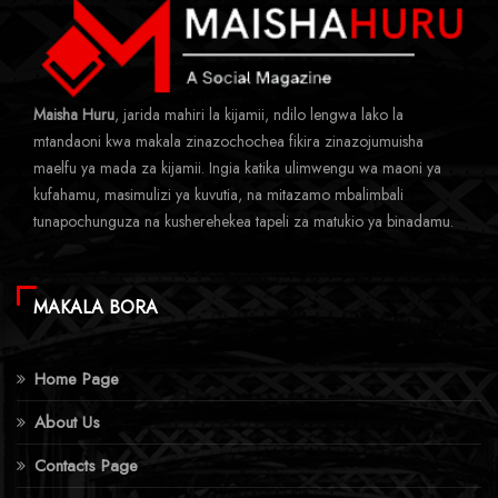
Maisha Huru
, jarida mahiri la kijamii, ndilo lengwa lako la
mtandaoni kwa makala zinazochochea fikira zinazojumuisha
maelfu ya mada za kijamii. Ingia katika ulimwengu wa maoni ya
kufahamu, masimulizi ya kuvutia, na mitazamo mbalimbali
tunapochunguza na kusherehekea tapeli za matukio ya binadamu.
MAKALA BORA
Home Page
About Us
Contacts Page