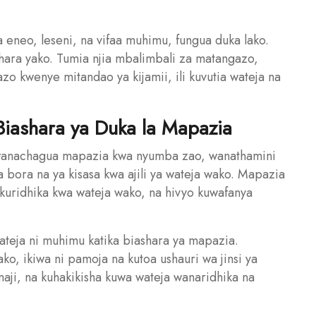
 eneo, leseni, na vifaa muhimu, fungua duka lako.
ara yako. Tumia njia mbalimbali za matangazo,
o kwenye mitandao ya kijamii, ili kuvutia wateja na
Biashara ya Duka la Mapazia
wanachagua mapazia kwa nyumba zao, wanathamini
bora na ya kisasa kwa ajili ya wateja wako. Mapazia
kuridhika kwa wateja wako, na hivyo kuwafanya
eja ni muhimu katika biashara ya mapazia.
o, ikiwa ni pamoja na kutoa ushauri wa jinsi ya
aji, na kuhakikisha kuwa wateja wanaridhika na