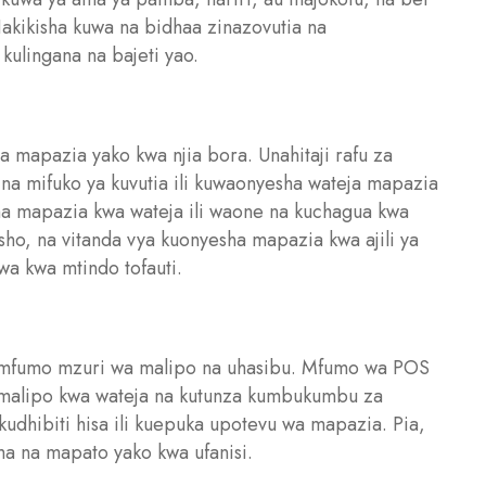
akikisha kuwa na bidhaa zinazovutia na
 kulingana na bajeti yao.
ha mapazia yako kwa njia bora. Unahitaji rafu za
 na mifuko ya kuvutia ili kuwaonyesha wateja mapazia
ha mapazia kwa wateja ili waone na kuchagua kwa
esho, na vitanda vya kuonyesha mapazia kwa ajili ya
a kwa mtindo tofauti.
 na mfumo mzuri wa malipo na uhasibu. Mfumo wa POS
wa malipo kwa wateja na kutunza kumbukumbu za
 kudhibiti hisa ili kuepuka upotevu wa mapazia. Pia,
ma na mapato yako kwa ufanisi.