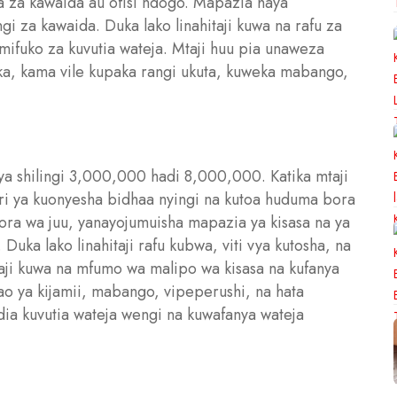
 za kawaida au ofisi ndogo. Mapazia haya
 za kawaida. Duka lako linahitaji kuwa na rafu za
ifuko za kuvutia wateja. Mtaji huu pia unaweza
ka, kama vile kupaka rangi ukuta, kuweka mabango,
i ya shilingi 3,000,000 hadi 8,000,000. Katika mtaji
ri ya kuonyesha bidhaa nyingi na kutoa huduma bora
ora wa juu, yanayojumuisha mapazia ya kisasa na ya
Duka lako linahitaji rafu kubwa, viti vya kutosha, na
taji kuwa na mfumo wa malipo wa kisasa na kufanya
o ya kijamii, mabango, vipeperushi, na hata
idia kuvutia wateja wengi na kuwafanya wateja