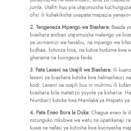
jumla. Utafiti huu pia utajumuisha kuchung
ofisi ili kuhakikisha unapata mapazia yanayov
2. Tengeneza Mpango wa Biashara:
Baada ya
biashara ambao utajumuisha malengo ya biash
ya usimamizi wa hesabu, na mpango wa kife
bidhaa, kutunza hisa, na kutoa huduma kwa w
gharama na kuongeza faida.
3. Pata Leseni na Usajili wa Biashara:
Ili kuan
leseni za biashara kutoka kwa halmashauri na 
kodi. Leseni na usajili huu ni muhimu ili kuf
biashara bila matatizo yoyote ya kisheria. H
Number) kutoka kwa Mamlaka ya Mapato ya 
4. Pata Eneo Bora la Duka:
Chagua eneo la du
mzunguko mkubwa wa watu na upatikanaji rahi
kuwa na nafasi ya kutosha kwa kuonyesha map