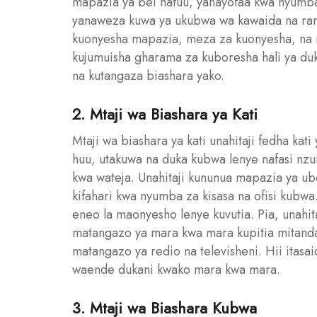
mapazia ya bei nafuu, yanayofaa kwa nyumba
yanaweza kuwa ya ukubwa wa kawaida na rangi
kuonyesha mapazia, meza za kuonyesha, na m
kujumuisha gharama za kuboresha hali ya du
na kutangaza biashara yako.
2. Mtaji wa Biashara ya Kati
Mtaji wa biashara ya kati unahitaji fedha kat
huu, utakuwa na duka kubwa lenye nafasi nzu
kwa wateja. Unahitaji kununua mapazia ya ub
kifahari kwa nyumba za kisasa na ofisi kubwa. 
eneo la maonyesho lenye kuvutia. Pia, unahi
matangazo ya mara kwa mara kupitia mitanda
matangazo ya redio na televisheni. Hii itasa
waende dukani kwako mara kwa mara.
3. Mtaji wa Biashara Kubwa