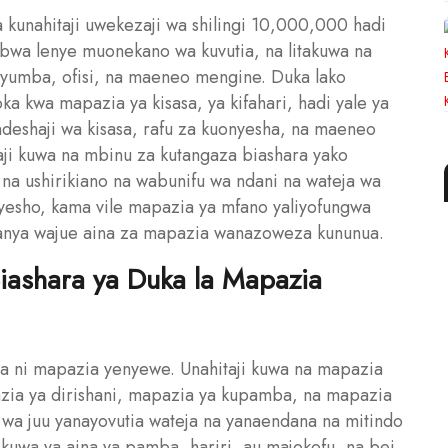
kunahitaji uwekezaji wa shilingi 10,000,000 hadi
ubwa lenye muonekano wa kuvutia, na litakuwa na
yumba, ofisi, na maeneo mengine. Duka lako
ka kwa mapazia ya kisasa, ya kifahari, hadi yale ya
endeshaji wa kisasa, rafu za kuonyesha, na maeneo
taji kuwa na mbinu za kutangaza biashara yako
 na ushirikiano na wabunifu wa ndani na wateja wa
sho, kama vile mapazia ya mfano yaliyofungwa
fanya wajue aina za mapazia wanazoweza kununua.
Biashara ya Duka la Mapazia
ia ni mapazia yenyewe. Unahitaji kuwa na mapazia
azia ya dirishani, mapazia ya kupamba, na mapazia
 wa juu yanayovutia wateja na yanaendana na mitindo
 kuwa ya aina ya pamba, hariri, au majokofu, na bei