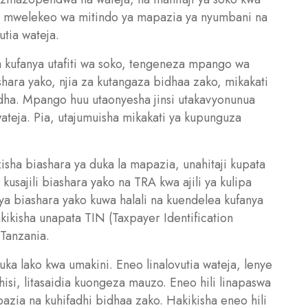
uza mwelekeo wa mitindo ya mapazia ya nyumbani na
utia wateja.
 kufanya utafiti wa soko, tengeneza mpango wa
ara yako, njia za kutangaza bidhaa zako, mikakati
dha. Mpango huu utaonyesha jinsi utakavyonunua
ateja. Pia, utajumuisha mikakati ya kupunguza
zisha biashara ya duka la mapazia, unahitaji kupata
kusajili biashara yako na TRA kwa ajili ya kulipa
anya biashara yako kuwa halali na kuendelea kufanya
akikisha unapata TIN (Taxpayer Identification
Tanzania.
ka lako kwa umakini. Eneo linalovutia wateja, lenye
si, litasaidia kuongeza mauzo. Eneo hili linapaswa
azia na kuhifadhi bidhaa zako. Hakikisha eneo hili