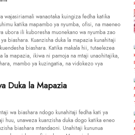
wa wajasiriamali wanaotaka kuingiza fedha katika
muhimu katika mapambo ya nyumba, ofisi, na maeneo
ya ubora ili kuboresha muonekano wa nyumba zao
ri ya biashara. Kuanzisha duka la mapazia kunahitaji
a kuendesha biashara. Katika makala hii, tutaelezea
a la mapazia, ikiwa ni pamoja na mtaji unaohitajika,
ashara, mambo ya kuzingatia, na vidokezo vya
ya Duka la Mapazia
aji wa biashara ndogo kunahitaji fedha kati ya
aji huu, unaweza kuanzisha duka dogo katika eneo
isha biashara mtandaoni. Unahitaji kununua