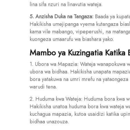
lina sifa nzuri na linavutia wateja.
5. Anzisha Duka na Tangaza:
Baada ya kupata
Hakikisha umejipanga vyema kutangaza biash
kama vile mabango, vipeperushi, na matangaz
kuongeza umaarufu wa biashara yako.
Mambo ya Kuzingatia Katika 
1. Ubora wa Mapazia: Wateja wanapokuwa 
ubora wa bidhaa. Hakikisha unapata mapazia 
bora yatakuwa na umri mrefu na yataongeza 
warudi tena.
2. Huduma kwa Wateja: Huduma bora kwa wat
Hakikisha unatoa huduma bora kwa wateja wak
kuchagua mapazia, kutoa usaidizi katika upim
bidhaa unazouza.