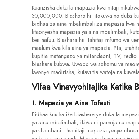
Kuanzisha duka la mapazia kwa mtaji mkubwa 
30,000,000. Biashara hii itakuwa na duka k
bidhaa za aina mbalimbali za mapazia kwa n
litaonyesha mapazia ya aina mbalimbali, kuto
bei nafuu. Biashara hii itahitaji mfumo wa u
maalum kwa kila aina ya mapazia. Pia, utahi
kupitia matangazo ya mitandaoni, TV, redio,
biashara kubwa. Uwepo wa sehemu ya maonye
kwenye madirisha, kutavutia wateja na kuwa
Vifaa Vinavyohitajika Katika 
1. Mapazia ya Aina Tofauti
Bidhaa kuu katika biashara ya duka la mapaz
ya aina mbalimbali, ikiwa ni pamoja na map
ya shambani. Unahitaji mapazia yenye ubora
ya kisasa au ya jadi. Mapazia haya yanaweza