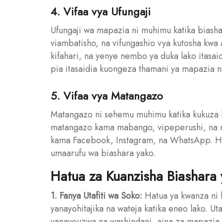
4. Vifaa vya Ufungaji
Ufungaji wa mapazia ni muhimu katika biashar
viambatisho, na vifungashio vya kutosha kwa a
kifahari, na yenye nembo ya duka lako itasai
pia itasaidia kuongeza thamani ya mapazia na
5. Vifaa vya Matangazo
Matangazo ni sehemu muhimu katika kukuza bi
matangazo kama mabango, vipeperushi, na m
kama Facebook, Instagram, na WhatsApp. Hii
umaarufu wa biashara yako.
Hatua za Kuanzisha Biashara
1. Fanya Utafiti wa Soko:
Hatua ya kwanza ni k
yanayohitajika na wateja katika eneo lako. Ut
yanayouzwa na washindani, aina za mapazia 