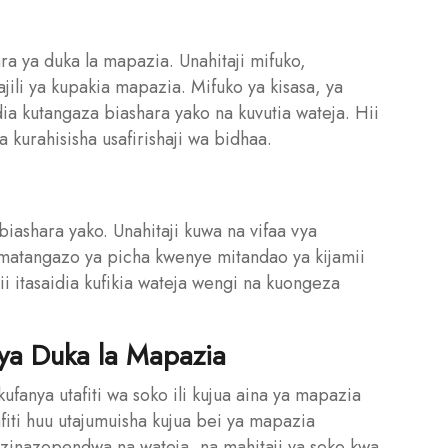
a ya duka la mapazia. Unahitaji mifuko,
jili ya kupakia mapazia. Mifuko ya kisasa, ya
dia kutangaza biashara yako na kuvutia wateja. Hii
 kurahisisha usafirishaji wa bidhaa.
ashara yako. Unahitaji kuwa na vifaa vya
atangazo ya picha kwenye mitandao ya kijamii
 itasaidia kufikia wateja wengi na kuongeza
 ya Duka la Mapazia
ufanya utafiti wa soko ili kujua aina ya mapazia
afiti huu utajumuisha kujua bei ya mapazia
zinazopendwa na wateja, na mahitaji ya soko kwa