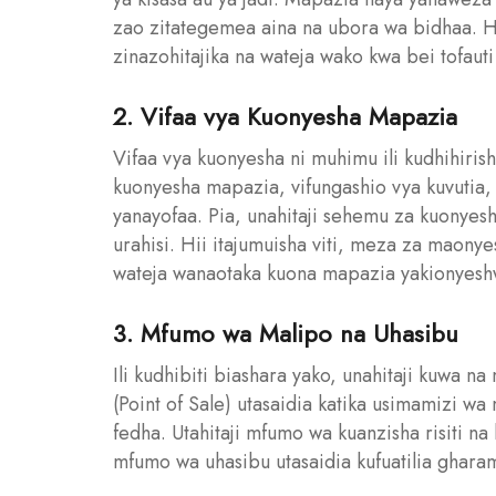
zao zitategemea aina na ubora wa bidhaa. H
zinazohitajika na wateja wako kwa bei tofauti
2. Vifaa vya Kuonyesha Mapazia
Vifaa vya kuonyesha ni muhimu ili kudhihiris
kuonyesha mapazia, vifungashio vya kuvutia,
yanayofaa. Pia, unahitaji sehemu za kuonyes
urahisi. Hii itajumuisha viti, meza za maony
wateja wanaotaka kuona mapazia yakionyeshw
3. Mfumo wa Malipo na Uhasibu
Ili kudhibiti biashara yako, unahitaji kuwa
(Point of Sale) utasaidia katika usimamizi 
fedha. Utahitaji mfumo wa kuanzisha risiti na
mfumo wa uhasibu utasaidia kufuatilia ghara