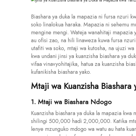
Biashara ya duka la mapazia ni fursa nzuri k
soko linalokua haraka. Mapazia ni sehemu 
mengine mengi. Wateja wanahitaji mapazia 
au ofisi zao, na hili linaweza kuwa fursa nzu
utafiti wa soko, mtaji wa kutosha, na ujuzi w
kwa undani jinsi ya kuanzisha biashara ya duk
vifaa vinavyohitajika, hatua za kuanzisha bi
kufanikisha biashara yako.
Mtaji wa Kuanzisha Biashara 
1. Mtaji wa Biashara Ndogo
Kuanzisha biashara ya duka la mapazia kwa mt
shilingi 500,000 hadi 2,000,000. Katika mt
lenye mzunguko mdogo wa watu au hata kuanz