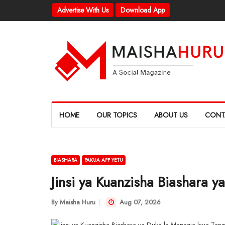
Advertise With Us
Download App
HOME
OUR TOPICS
ABOUT US
CONT
BIASHARA
PAKUA APP YETU
Jinsi ya Kuanzisha Biashara 
By
Maisha Huru
Aug 07, 2026