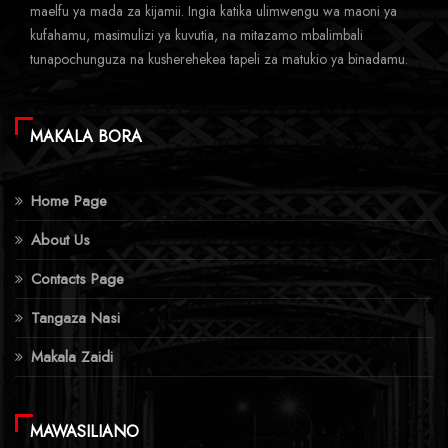
maelfu ya mada za kijamii. Ingia katika ulimwengu wa maoni ya
kufahamu, masimulizi ya kuvutia, na mitazamo mbalimbali
tunapochunguza na kusherehekea tapeli za matukio ya binadamu.
MAKALA BORA
Home Page
About Us
Contacts Page
Tangaza Nasi
Makala Zaidi
MAWASILIANO