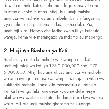
duka la mchele katika sehemu ndogo kama vile eneo
la mtaa au soko la mtaa. Mtaji huu unajumuisha
ununuzi wa mchele wa aina mbalimbali, vifungashio
vya mchele, na gharama za kuanzisha duka. Pia,
unahitaji kiasi kidogo cha fedha kwa ajili ya kutafuta
wateja, kama vile matangazo ya mdomo au mabango.
2. Mtaji wa Biashara ya Kati
Biashara ya duka la mchele ya kiwango cha kati
inahitaji mtaji wa kati ya TZS 2,000,000 hadi TZS
5,000,000. Mtaji huu unaruhusu ununuzi wa mchele
wa aina nyingi zaidi na kwa wingi, pamoja na vifaa vya
kuhifadhi mchele, kama vile masanduku au mifuko.
Katika kiwango hiki, unaweza kuwa na duka lenye
ukubwa wa wastani na kutoa huduma bora kwa wateja
wako. Hii pia inajumuisha gharama za kujenga