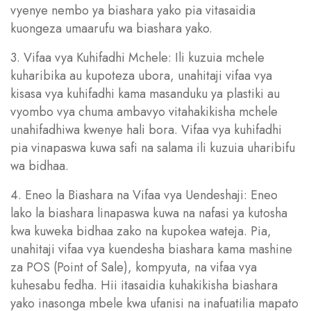
vyenye nembo ya biashara yako pia vitasaidia
kuongeza umaarufu wa biashara yako.
3. Vifaa vya Kuhifadhi Mchele: Ili kuzuia mchele
kuharibika au kupoteza ubora, unahitaji vifaa vya
kisasa vya kuhifadhi kama masanduku ya plastiki au
vyombo vya chuma ambavyo vitahakikisha mchele
unahifadhiwa kwenye hali bora. Vifaa vya kuhifadhi
pia vinapaswa kuwa safi na salama ili kuzuia uharibifu
wa bidhaa.
4. Eneo la Biashara na Vifaa vya Uendeshaji: Eneo
lako la biashara linapaswa kuwa na nafasi ya kutosha
kwa kuweka bidhaa zako na kupokea wateja. Pia,
unahitaji vifaa vya kuendesha biashara kama mashine
za POS (Point of Sale), kompyuta, na vifaa vya
kuhesabu fedha. Hii itasaidia kuhakikisha biashara
yako inasonga mbele kwa ufanisi na inafuatilia mapato