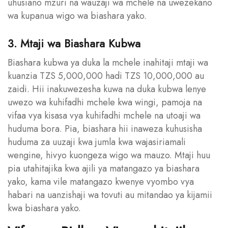
uhusiano mzuri na wauzaji wa mchele na uwezekano
wa kupanua wigo wa biashara yako.
3. Mtaji wa Biashara Kubwa
Biashara kubwa ya duka la mchele inahitaji mtaji wa
kuanzia TZS 5,000,000 hadi TZS 10,000,000 au
zaidi. Hii inakuwezesha kuwa na duka kubwa lenye
uwezo wa kuhifadhi mchele kwa wingi, pamoja na
vifaa vya kisasa vya kuhifadhi mchele na utoaji wa
huduma bora. Pia, biashara hii inaweza kuhusisha
huduma za uuzaji kwa jumla kwa wajasiriamali
wengine, hivyo kuongeza wigo wa mauzo. Mtaji huu
pia utahitajika kwa ajili ya matangazo ya biashara
yako, kama vile matangazo kwenye vyombo vya
habari na uanzishaji wa tovuti au mitandao ya kijamii
kwa biashara yako.