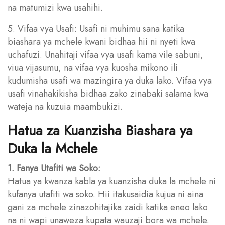
na matumizi kwa usahihi.
5. Vifaa vya Usafi: Usafi ni muhimu sana katika
biashara ya mchele kwani bidhaa hii ni nyeti kwa
uchafuzi. Unahitaji vifaa vya usafi kama vile sabuni,
viua vijasumu, na vifaa vya kuosha mikono ili
kudumisha usafi wa mazingira ya duka lako. Vifaa vya
usafi vinahakikisha bidhaa zako zinabaki salama kwa
wateja na kuzuia maambukizi.
Hatua za Kuanzisha Biashara ya
Duka la Mchele
1. Fanya Utafiti wa Soko:
Hatua ya kwanza kabla ya kuanzisha duka la mchele ni
kufanya utafiti wa soko. Hii itakusaidia kujua ni aina
gani za mchele zinazohitajika zaidi katika eneo lako
na ni wapi unaweza kupata wauzaji bora wa mchele.