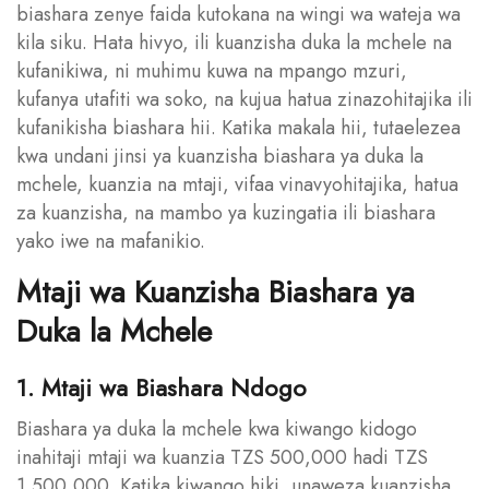
biashara zenye faida kutokana na wingi wa wateja wa
kila siku. Hata hivyo, ili kuanzisha duka la mchele na
kufanikiwa, ni muhimu kuwa na mpango mzuri,
kufanya utafiti wa soko, na kujua hatua zinazohitajika ili
kufanikisha biashara hii. Katika makala hii, tutaelezea
kwa undani jinsi ya kuanzisha biashara ya duka la
mchele, kuanzia na mtaji, vifaa vinavyohitajika, hatua
za kuanzisha, na mambo ya kuzingatia ili biashara
yako iwe na mafanikio.
Mtaji wa Kuanzisha Biashara ya
Duka la Mchele
1. Mtaji wa Biashara Ndogo
Biashara ya duka la mchele kwa kiwango kidogo
inahitaji mtaji wa kuanzia TZS 500,000 hadi TZS
1,500,000. Katika kiwango hiki, unaweza kuanzisha