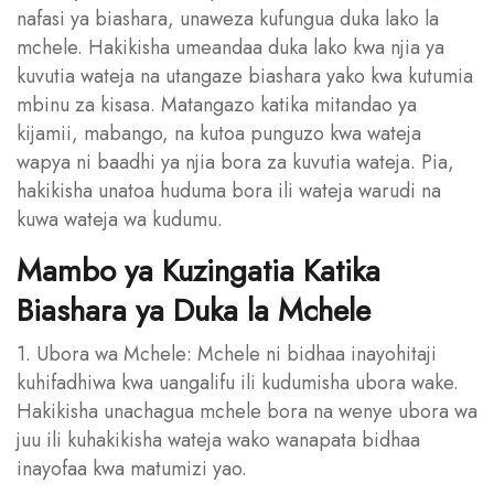
nafasi ya biashara, unaweza kufungua duka lako la
mchele. Hakikisha umeandaa duka lako kwa njia ya
kuvutia wateja na utangaze biashara yako kwa kutumia
mbinu za kisasa. Matangazo katika mitandao ya
kijamii, mabango, na kutoa punguzo kwa wateja
wapya ni baadhi ya njia bora za kuvutia wateja. Pia,
hakikisha unatoa huduma bora ili wateja warudi na
kuwa wateja wa kudumu.
Mambo ya Kuzingatia Katika
Biashara ya Duka la Mchele
1. Ubora wa Mchele: Mchele ni bidhaa inayohitaji
kuhifadhiwa kwa uangalifu ili kudumisha ubora wake.
Hakikisha unachagua mchele bora na wenye ubora wa
juu ili kuhakikisha wateja wako wanapata bidhaa
inayofaa kwa matumizi yao.