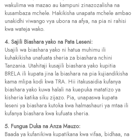
wakulima wa mazao au kampuni zinazozalisha na
kusambaza mchele. Hakikisha unapata mchele ambao
unakidhi viwango vya ubora na afya, na pia ni rahisi
kwa wateja wako.
4. Sajili Biashara yako na Pata Leseni:
Usajili wa biashara yako ni hatua muhimu ili
kuhakikisha unafuata sheria za biashara nchini
Tanzania. Utahitaji kusajili biashara yako kupitia
BRELA ili kupata jina la biashara na pia kujiandikisha
kama mlipa kodi kwa TRA. Hii itakusaidia kufanya
biashara yako kuwa halali na kuepuka matatizo ya
kisheria katika siku zijazo. Pia, unapaswa kupata
leseni ya biashara kutoka kwa halmashauri ya mtaa ili
kufanya biashara kwa kufuata sheria.
5. Fungua Duka na Anza Mauzo:
Baada ya kufanikiwa kupatikana kwa vifaa, bidhaa, na