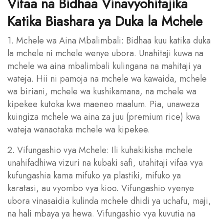
Vifaa na Bidhaa Vinavyohitajika
Katika Biashara ya Duka la Mchele
1. Mchele wa Aina Mbalimbali: Bidhaa kuu katika duka
la mchele ni mchele wenye ubora. Unahitaji kuwa na
mchele wa aina mbalimbali kulingana na mahitaji ya
wateja. Hii ni pamoja na mchele wa kawaida, mchele
wa biriani, mchele wa kushikamana, na mchele wa
kipekee kutoka kwa maeneo maalum. Pia, unaweza
kuingiza mchele wa aina za juu (premium rice) kwa
wateja wanaotaka mchele wa kipekee.
2. Vifungashio vya Mchele: Ili kuhakikisha mchele
unahifadhiwa vizuri na kubaki safi, utahitaji vifaa vya
kufungashia kama mifuko ya plastiki, mifuko ya
karatasi, au vyombo vya kioo. Vifungashio vyenye
ubora vinasaidia kulinda mchele dhidi ya uchafu, maji,
na hali mbaya ya hewa. Vifungashio vya kuvutia na