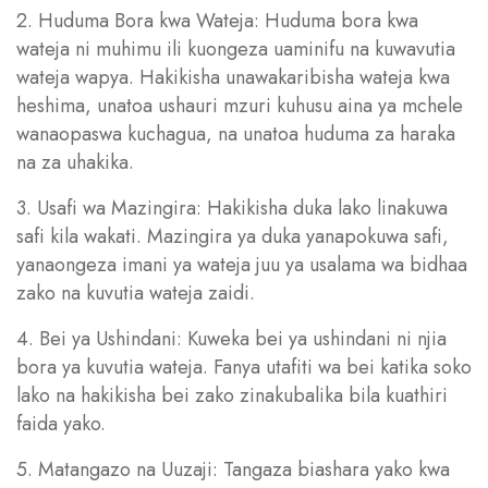
2. Huduma Bora kwa Wateja: Huduma bora kwa
wateja ni muhimu ili kuongeza uaminifu na kuwavutia
wateja wapya. Hakikisha unawakaribisha wateja kwa
heshima, unatoa ushauri mzuri kuhusu aina ya mchele
wanaopaswa kuchagua, na unatoa huduma za haraka
na za uhakika.
3. Usafi wa Mazingira: Hakikisha duka lako linakuwa
safi kila wakati. Mazingira ya duka yanapokuwa safi,
yanaongeza imani ya wateja juu ya usalama wa bidhaa
zako na kuvutia wateja zaidi.
4. Bei ya Ushindani: Kuweka bei ya ushindani ni njia
bora ya kuvutia wateja. Fanya utafiti wa bei katika soko
lako na hakikisha bei zako zinakubalika bila kuathiri
faida yako.
5. Matangazo na Uuzaji: Tangaza biashara yako kwa