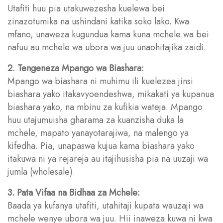
Utafiti huu pia utakuwezesha kuelewa bei
zinazotumika na ushindani katika soko lako. Kwa
mfano, unaweza kugundua kama kuna mchele wa bei
nafuu au mchele wa ubora wa juu unaohitajika zaidi.
2. Tengeneza Mpango wa Biashara:
Mpango wa biashara ni muhimu ili kuelezea jinsi
biashara yako itakavyoendeshwa, mikakati ya kupanua
biashara yako, na mbinu za kufikia wateja. Mpango
huu utajumuisha gharama za kuanzisha duka la
mchele, mapato yanayotarajiwa, na malengo ya
kifedha. Pia, unapaswa kujua kama biashara yako
itakuwa ni ya rejareja au itajihusisha pia na uuzaji wa
jumla (wholesale).
3. Pata Vifaa na Bidhaa za Mchele:
Baada ya kufanya utafiti, utahitaji kupata wauzaji wa
mchele wenye ubora wa juu. Hii inaweza kuwa ni kwa