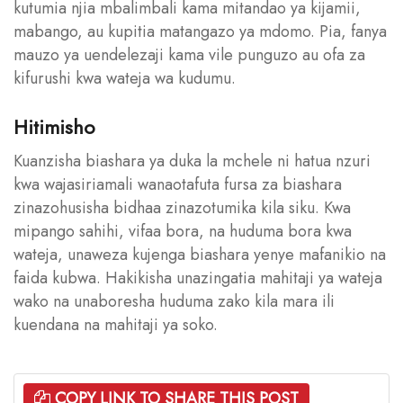
kutumia njia mbalimbali kama mitandao ya kijamii,
mabango, au kupitia matangazo ya mdomo. Pia, fanya
mauzo ya uendelezaji kama vile punguzo au ofa za
kifurushi kwa wateja wa kudumu.
Hitimisho
Kuanzisha biashara ya duka la mchele ni hatua nzuri
kwa wajasiriamali wanaotafuta fursa za biashara
zinazohusisha bidhaa zinazotumika kila siku. Kwa
mipango sahihi, vifaa bora, na huduma bora kwa
wateja, unaweza kujenga biashara yenye mafanikio na
faida kubwa. Hakikisha unazingatia mahitaji ya wateja
wako na unaboresha huduma zako kila mara ili
kuendana na mahitaji ya soko.
COPY LINK TO SHARE THIS POST