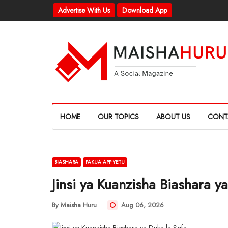
Advertise With Us
Download App
HOME
OUR TOPICS
ABOUT US
CONT
BIASHARA
PAKUA APP YETU
Jinsi ya Kuanzisha Biashara y
By
Maisha Huru
Aug 06, 2026