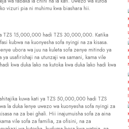
teja wa tabaka la chini na la kati. Uwezo wa kutoa
ko vizuri pia ni muhimu kwa biashara hii.
ti ya TZS 15,000,000 hadi TZS 30,000,000. Katika
fasi kubwa na kuonyesha sofa nyingi na za kisasa.
zenye ubora wa juu na kuleta sofa zenye mitindo ya
 ya usafirishaji na utunzaji wa samani, kama vile
 hadi kwa duka lako na kutoka kwa duka lako hadi kwa
nahitajika kuwa kati ya TZS 50,000,000 hadi TZS
bwa la duka lenye uwezo wa kuonyesha sofa nyingi za
kisasa na za bei ghali. Hii inajumuisha sofa za aina
ma vile sofa za familia, za ofisini, na za
fanyakazi wa kutosha, huduma bora kwa wateja, na