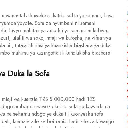
watu wanaotaka kuwekeza katika sekta ya samani, hasa
 nyumba yoyote. Sofa za nyumbani ni samani
u, hivyo mahitaji ya aina hii ya samani ni kubwa.
uri, utafiti wa soko, mtaji wa kutosha, na vifaa vya
ala hii, tutajadili jinsi ya kuanzisha biashara ya duka
ambo muhimu ya kuzingatia ili kuhakikisha biashara
ya Duka la Sofa
ji mtaji wa kuanzia TZS 5,000,000 hadi TZS
a dogo ambapo unaweza kuleta sofa za kawaida na
kuwa na sehemu ndogo ya duka ili kuonyesha sofa
ali, kuanzia zile za bei rahisi hadi zile za kiwango