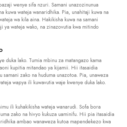
bazaji wenye sifa nzuri. Samani unazozinunua
ha kuwa wateja wanaridhika. Pia, unahitaji kuwa na
ateja wa kila aina. Hakikisha kuwa na samani
ji ya wateja wako, na zinazovutia kwa mitindo
o
nye duka lako. Tumia mbinu za matangazo kama
i kupitia mitandao ya kijamii. Hii itasaidia
usu samani zako na huduma unazotoa. Pia, unaweza
eja wapya ili kuwavutia waje kwenye duka lako.
imu ili kuhakikisha wateja wanarudi. Sofa bora
uma zako na hivyo kukuza uaminifu. Hii pia itasaidia
 kuridhika ambao wanaweza kutoa mapendekezo kwa