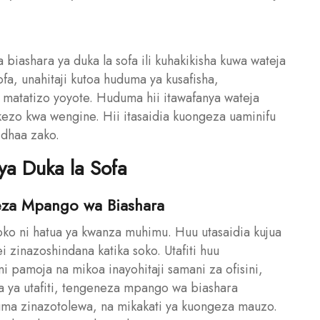
iashara ya duka la sofa ili kuhakikisha kuwa wateja
a, unahitaji kutoa huduma ya kusafisha,
 matatizo yoyote. Huduma hii itawafanya wateja
ezo kwa wengine. Hii itasaidia kuongeza uaminifu
idhaa zako.
ya Duka la Sofa
neza Mpango wa Biashara
soko ni hatua ya kwanza muhimu. Huu utasaidia kujua
ei zinazoshindana katika soko. Utafiti huu
i pamoja na mikoa inayohitaji samani za ofisini,
ya utafiti, tengeneza mpango wa biashara
uma zinazotolewa, na mikakati ya kuongeza mauzo.