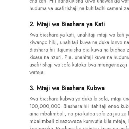
cha kati. Hii itahakikisha kuwa unawafikia wa
huduma ya usafirishaji na kuhifadhi samani za
2. Mtaji wa Biashara ya Kati
Kwa biashara ya kati, unahitaji mtaji wa ka
kiwango hiki, unahitaji kuwa na duka lenye na
Biashara hii itajumuisha pia kuwa na bidhaa 
kisasa na nzuri. Pia, unahitaji kuwa na huduma
usafirishaji wa sofa kutoka kwa mtengenezaji
wateja.
3. Mtaji wa Biashara Kubwa
Kwa biashara kubwa ya duka la sofa, mtaji u
100,000,000. Biashara hii itahitaji eneo ku
aina mbalimbali, na pia kutoa sofa za juu za 
mbalimbali zinazoweza kumvutia kila mteja, ka
kupumzika. Biashara hii itahitaji kuwa na wa