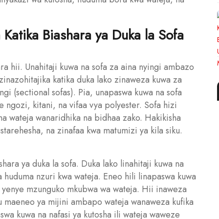
 Katika Biashara ya Duka la Sofa
ra hii. Unahitaji kuwa na sofa za aina nyingi ambazo
zinazohitajika katika duka lako zinaweza kuwa za
ingi (sectional sofas). Pia, unapaswa kuwa na sofa
ngozi, kitani, na vifaa vya polyester. Sofa hizi
sha wateja wanaridhika na bidhaa zako. Hakikisha
starehesha, na zinafaa kwa matumizi ya kila siku.
ara ya duka la sofa. Duka lako linahitaji kuwa na
a huduma nzuri kwa wateja. Eneo hili linapaswa kuwa
u yenye mzunguko mkubwa wa wateja. Hii inaweza
 maeneo ya mijini ambapo wateja wanaweza kufika
swa kuwa na nafasi ya kutosha ili wateja waweze