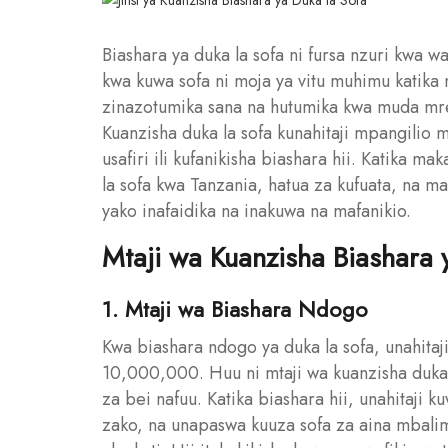
Biashara ya duka la sofa ni fursa nzuri kwa 
kwa kuwa sofa ni moja ya vitu muhimu katika
zinazotumika sana na hutumika kwa muda mref
Kuanzisha duka la sofa kunahitaji mpangilio mz
usafiri ili kufanikisha biashara hii. Katika mak
la sofa kwa Tanzania, hatua za kufuata, na m
yako inafaidika na inakuwa na mafanikio.
Mtaji wa Kuanzisha Biashara 
1. Mtaji wa Biashara Ndogo
Kwa biashara ndogo ya duka la sofa, unahita
10,000,000. Huu ni mtaji wa kuanzisha duk
za bei nafuu. Katika biashara hii, unahitaji 
zako, na unapaswa kuuza sofa za aina mbalimb