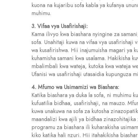
kuona na kujaribu sofa kabla ya kufanya ununu
muhimu.
3. Vifaa vya Usafirishaji:
Kama ilivyo kwa biashara nyingine za samani, 
sofa. Unahitaji kuwa na vifaa vya usafirishaji
wa kusafirishwa. Hii inajumuisha magari ya ku
kuhamisha samani kwa usalama. Hakikisha kuwa
mbalimbali kwa wateja, kutoka kwa wateja we
Ufanisi wa usafirishaji utasaidia kupunguza 
4. Mfumo wa Usimamizi wa Biashara:
Katika biashara ya duka la sofa, ni muhimu 
kufuatilia bidhaa, usafirishaji, na mauzo. Mf
kuwa unakuwa na sofa za kutosha zinazopatika
maandalizi kwa ajili ya bidhaa zinazohitaji
programu za biashara ili kuharakisha usimami
kiko katika hali nzuri. Hii itahakikisha biasha