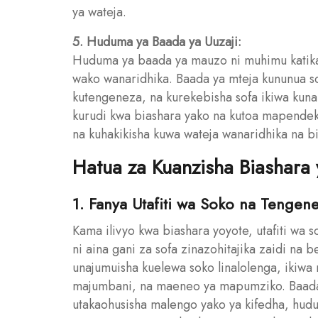
ya wateja.
5. Huduma ya Baada ya Uuzaji:
Huduma ya baada ya mauzo ni muhimu katika b
wako wanaridhika. Baada ya mteja kununua sof
kutengeneza, na kurekebisha sofa ikiwa kuna
kurudi kwa biashara yako na kutoa mapendek
na kuhakikisha kuwa wateja wanaridhika na b
Hatua za Kuanzisha Biashara 
1. Fanya Utafiti wa Soko na Tenge
Kama ilivyo kwa biashara yoyote, utafiti wa 
ni aina gani za sofa zinazohitajika zaidi na b
unajumuisha kuelewa soko linalolenga, ikiwa n
majumbani, na maeneo ya mapumziko. Baada 
utakaohusisha malengo yako ya kifedha, hud