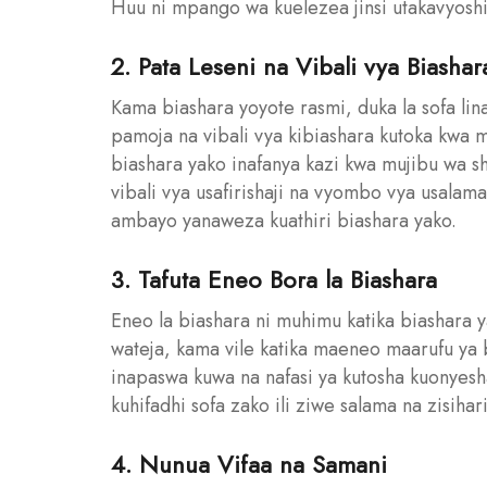
Huu ni mpango wa kuelezea jinsi utakavyosh
2. Pata Leseni na Vibali vya Biashar
Kama biashara yoyote rasmi, duka la sofa lin
pamoja na vibali vya kibiashara kutoka kwa m
biashara yako inafanya kazi kwa mujibu wa s
vibali vya usafirishaji na vyombo vya usalama
ambayo yanaweza kuathiri biashara yako.
3. Tafuta Eneo Bora la Biashara
Eneo la biashara ni muhimu katika biashara
wateja, kama vile katika maeneo maarufu ya
inapaswa kuwa na nafasi ya kutosha kuonyesh
kuhifadhi sofa zako ili ziwe salama na zisihar
4. Nunua Vifaa na Samani