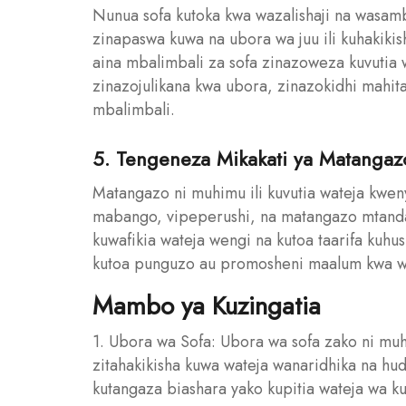
Nunua sofa kutoka kwa wazalishaji na wasam
zinapaswa kuwa na ubora wa juu ili kuhakikis
aina mbalimbali za sofa zinazoweza kuvutia w
zinazojulikana kwa ubora, zinazokidhi mahita
mbalimbali.
5. Tengeneza Mikakati ya Matangaz
Matangazo ni muhimu ili kuvutia wateja kwe
mabango, vipeperushi, na matangazo mtandaon
kuwafikia wateja wengi na kutoa taarifa kuh
kutoa punguzo au promosheni maalum kwa wat
Mambo ya Kuzingatia
1. Ubora wa Sofa: Ubora wa sofa zako ni muh
zitahakikisha kuwa wateja wanaridhika na hud
kutangaza biashara yako kupitia wateja wa