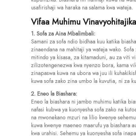
usafirishaji wa haraka na salama kwa wateja.
Vifaa Muhimu Vinavyohitajika
1. Sofa za Aina Mbalimbali:
Samani za sofa ndio bidhaa kuu katika biasha
zinaendana na mahitaji ya wateja wako. Sofa 
mitindo ya kisasa, za kitamaduni, au za viti v
zilizotengenezwa kwa nyenzo bora, kama vile 
zinapaswa kuwa na ubora wa juu ili kuhakiki
kuwa sofa zako zina umbo la kuvutia, ni za ku
2. Eneo la Biashara:
Eneo la biashara ni jambo muhimu katika biash
nafasi kubwa ya kuonyesha sofa zako na kuto
na mwonekano mzuri na lilio kwenye sehem
kuwa kwenye maeneo maarufu ya biashara au
kwa urahisi. Sehemu ya kuonyesha sofa inapa