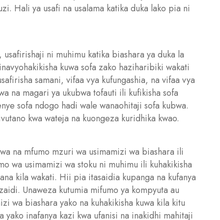
zi. Hali ya usafi na usalama katika duka lako pia ni
usafirishaji ni muhimu katika biashara ya duka la
 vinavyohakikisha kuwa sofa zako haziharibiki wakati
safirisha samani, vifaa vya kufungashia, na vifaa vya
 na magari ya ukubwa tofauti ili kufikisha sofa
nye sofa ndogo hadi wale wanaohitaji sofa kubwa.
mivutano kwa wateja na kuongeza kuridhika kwao.
kuwa na mfumo mzuri wa usimamizi wa biashara ili
umo wa usimamizi wa stoku ni muhimu ili kuhakikisha
na kila wakati. Hii pia itasaidia kupanga na kufanya
ka zaidi. Unaweza kutumia mifumo ya kompyuta au
zi wa biashara yako na kuhakikisha kuwa kila kitu
ra yako inafanya kazi kwa ufanisi na inakidhi mahitaji