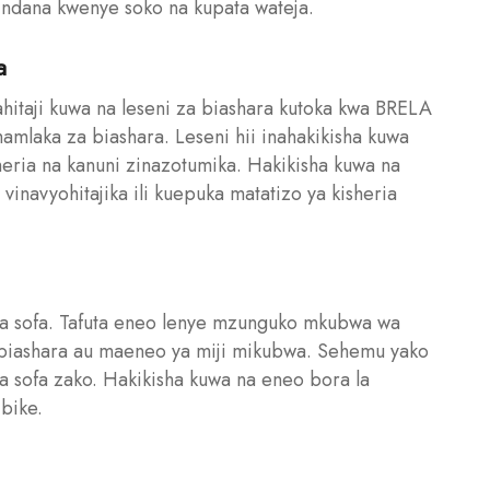
indana kwenye soko na kupata wateja.
a
ahitaji kuwa na leseni za biashara kutoka kwa BRELA
amlaka za biashara. Leseni hii inahakikisha kuwa
heria na kanuni zinazotumika. Hakikisha kuwa na
 vinavyohitajika ili kuepuka matatizo ya kisheria
 ya sofa. Tafuta eneo lenye mzunguko mkubwa wa
 biashara au maeneo ya miji mikubwa. Sehemu yako
a sofa zako. Hakikisha kuwa na eneo bora la
ibike.