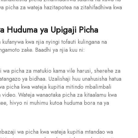
kuwa picha za wateja hazitapotea na zitahifadhiwa kwa
a Huduma ya Upigaji Picha
kufanywa kwa njia nyingi tofauti kulingana na
angamoto zake. Baadhi ya njia kuu ni:
ji wa picha za matukio kama vile harusi, sherehe za
atangazo ya bidhaa. Uzalishaji huu unahusisha hatua
i wa picha kwa wateja kupitia mitindo mbalimbali
 na video. Wateja wanaotaka picha za kitaalamu kwa
pekee, hivyo ni muhimu kutoa huduma bora na ya
mbazaji wa picha kwa wateja kupitia mtandao wa