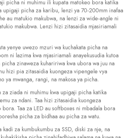
i picha ni muhimu ili kupata matokeo bora katika
a upigaji picha za karibu, lenzi ya 70-200mm inafaa
he au matukio makubwa, na lenzi za wide-angle ni
ukio makubwa. Lenzi hizi zitasaidia mjasiriamali
a yenye uwezo mzuri wa kuchakata picha na
m ni lazima kwa mjasiriamali anayekusudia kutoa
a picha zinaweza kuhaririwa kwa ubora wa juu na
u hizi pia zitasaidia kuongeza vipengele vya
o ya mwanga, rangi, na makosa ya picha.
h za ziada ni muhimu kwa upigaji picha katika
emu za ndani. Taa hizi zitasaidia kuongeza
 bora. Taa za LED au softboxes ni mbadala bora
kuboresha picha za bidhaa au picha za watu.
a kadi za kumbukumbu za SSD, diski za nje, na
 kuhakikisha picha zinahifadhiwa salama na kuwa na