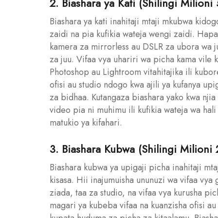
2. Biashara ya Kati (Shilingi Milioni 
Biashara ya kati inahitaji mtaji mkubwa kido
zaidi na pia kufikia wateja wengi zaidi. Hap
kamera za mirrorless au DSLR za ubora wa ju
za juu. Vifaa vya uhariri wa picha kama vi
Photoshop au Lightroom vitahitajika ili kubo
ofisi au studio ndogo kwa ajili ya kufanya up
za bidhaa. Kutangaza biashara yako kwa njia
video pia ni muhimu ili kufikia wateja wa ha
matukio ya kifahari.
3. Biashara Kubwa (Shilingi Milioni 
Biashara kubwa ya upigaji picha inahitaji mt
kisasa. Hii inajumuisha ununuzi wa vifaa vya
ziada, taa za studio, na vifaa vya kurusha pic
magari ya kubeba vifaa na kuanzisha ofisi a