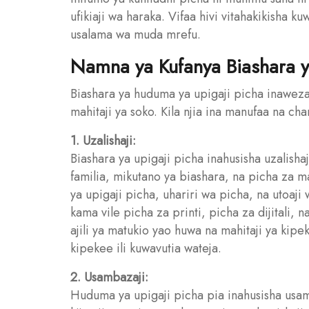
ufikiaji wa haraka. Vifaa hivi vitahakikisha 
usalama wa muda mrefu.
Namna ya Kufanya Biashara y
Biashara ya huduma ya upigaji picha inaweza 
mahitaji ya soko. Kila njia ina manufaa na ch
1. Uzalishaji:
Biashara ya upigaji picha inahusisha uzalisha
familia, mikutano ya biashara, na picha za m
ya upigaji picha, uhariri wa picha, na utoaj
kama vile picha za printi, picha za dijitali,
ajili ya matukio yao huwa na mahitaji ya ki
kipekee ili kuwavutia wateja.
2. Usambazaji:
Huduma ya upigaji picha pia inahusisha usa