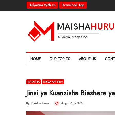
Advertise With Us
Download App
HOME
OUR TOPICS
ABOUT US
CONT
BIASHARA
PAKUA APP YETU
Jinsi ya Kuanzisha Biashara 
By
Maisha Huru
Aug 06, 2026