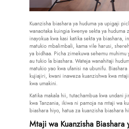
Kuanzisha biashara ya huduma ya upigaji pich
wanaotaka kuingia kwenye sekta ya huduma z
inayokua kwa kasi katika sekta ya biashara, i
matukio mbalimbali, kama vile harusi, shere
ya bidhaa. Picha zimekuwa sehemu muhimu ya
au tukio la biashara. Wateja wanahitaji hud
matukio yao kwa ufanisi na ubunifu. Biashara
kujiajiri, kwani inaweza kuanzishwa kwa mta
kwa umakini.
Katika makala hii, tutachambua kwa undani ji
kwa Tanzania, ikiwa ni pamoja na mtaji wa ku
biashara hiyo, hatua za kuanzisha biashara 
Mtaji wa Kuanzisha Biashara