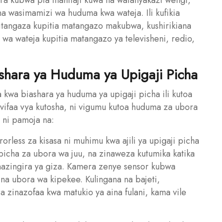
ra kubwa pia inahitaji kuwa na wafanyakazi wengi,
na wasimamizi wa huduma kwa wateja. Ili kufikia
ujitangaza kupitia matangazo makubwa, kushirikiana
a wateja kupitia matangazo ya televisheni, redio,
ashara ya Huduma ya Upigaji Picha
 kwa biashara ya huduma ya upigaji picha ili kutoa
vifaa vya kutosha, ni vigumu kutoa huduma za ubora
 ni pamoja na:
rless za kisasa ni muhimu kwa ajili ya upigaji picha
picha za ubora wa juu, na zinaweza kutumika katika
mazingira ya giza. Kamera zenye sensor kubwa
na ubora wa kipekee. Kulingana na bajeti,
zinazofaa kwa matukio ya aina fulani, kama vile