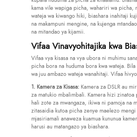
kupata huduma za picha za kitaalamu. Biasha
kama vile wapiga picha, wahariri wa picha, 
wateja wa kiwango hiki, biashara inahitaji k
na makampuni mengine, na kujenga mtandao w
na mitandao ya kijamii.
Vifaa Vinavyohitajika kwa Bi
Vifaa vya kisasa na vya ubora ni muhimu sana
picha bora na huduma bora kwa wateja. Bila 
wa juu ambazo wateja wanahitaji. Vifaa hivyo
1. Kamera za Kisasa:
Kamera za DSLR au mirro
za matukio mbalimbali. Kamera hizi zinatoa 
hali zote za mwangaza, ikiwa ni pamoja na 
zitasaidia kutoa picha zenye maelezo mengi 
mjasiriamali anaweza kuamua kununua kamera 
harusi au matangazo ya biashara.