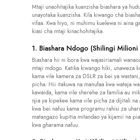
Mtaji unaohitajika kuanzisha biashara ya h
unayotaka kuanzisha. Kila kiwango cha biashar
vifaa. Kwa hiyo, ni muhimu kuelewa ni aina g
kiasi cha mtaji kinachohitajika.
1. Biashara Ndogo (Shilingi Milioni 
Biashara hii ni bora kwa wajasiriamali wana
mtaji mdogo. Katika kiwango hiki, unaweza k
kama vile kamera za DSLR za bei ya wastani,
picha. Hii itakuwa na manufaa kwa wateja wa
kawaida, kama vile sherehe za familia au m
njia ya kipekee kama vile picha za dijitali 
kwa bei nafuu kama programu rahisi za uhari
matangazo kupitia mitandao ya kijamii na pia 
kwa gharama nafuu.