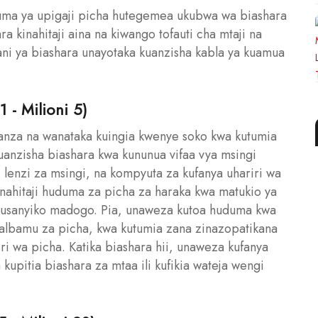
uduma ya upigaji picha hutegemea ukubwa wa biashara
a kinahitaji aina na kiwango tofauti cha mtaji na
ani ya biashara unayotaka kuanzisha kabla ya kuamua
1 - Milioni 5)
oanza na wanataka kuingia kwenye soko kwa kutumia
uanzisha biashara kwa kununua vifaa vya msingi
 lenzi za msingi, na kompyuta za kufanya uhariri wa
nahitaji huduma za picha za haraka kwa matukio ya
ikusanyiko madogo. Pia, unaweza kutoa huduma kwa
na albamu za picha, kwa kutumia zana zinazopatikana
ri wa picha. Katika biashara hii, unaweza kufanya
kupitia biashara za mtaa ili kufikia wateja wengi