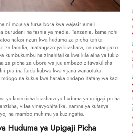
a ni moja ya fursa bora kwa wajasiriamali
a burudani na tasnia ya media. Tanzania, kama nchi
natoa nafasi nzuri kwa huduma za picha katika
he za familia, matangazo ya biashara, na matangazo
 kumbukumbu na zinahitajika kwa kila aina ya tukio
uma za picha za ubora wa juu ambazo zitawakilisha
 hii pia ina faida kubwa kwa vijana wanaotaka
ji mdogo na kukua kwa haraka endapo itafanyiwa kazi
nsi ya kuanzisha biashara ya huduma ya upigaji picha
anzisha, vifaa vinavyohitajika, namna ya kufanya
hiyo, na mambo muhimu ya kuzingatia.
 ya Huduma ya Upigaji Picha