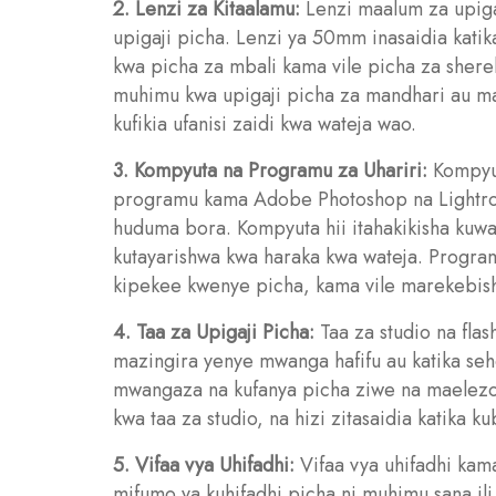
2. Lenzi za Kitaalamu:
Lenzi maalum za upigaj
upigaji picha. Lenzi ya 50mm inasaidia katik
kwa picha za mbali kama vile picha za shere
muhimu kwa upigaji picha za mandhari au mat
kufikia ufanisi zaidi kwa wateja wao.
3. Kompyuta na Programu za Uhariri:
Kompyut
programu kama Adobe Photoshop na Lightroo
huduma bora. Kompyuta hii itahakikisha kuw
kutayarishwa kwa haraka kwa wateja. Program
kipekee kwenye picha, kama vile marekebish
4. Taa za Upigaji Picha:
Taa za studio na flas
mazingira yenye mwanga hafifu au katika seh
mwangaza na kufanya picha ziwe na maelezo
kwa taa za studio, na hizi zitasaidia katika 
5. Vifaa vya Uhifadhi:
Vifaa vya uhifadhi kam
mifumo ya kuhifadhi picha ni muhimu sana ili