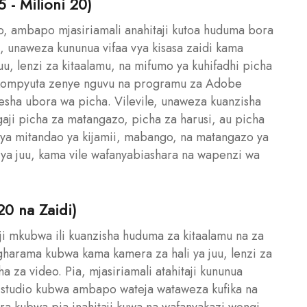
5 - Milioni 20)
go, ambapo mjasiriamali anahitaji kutoa huduma bora
a, unaweza kununua vifaa vya kisasa zaidi kama
u, lenzi za kitaalamu, na mifumo ya kuhifadhi picha
le kompyuta zenye nguvu na programu za Adobe
resha ubora wa picha. Vilevile, unaweza kuanzisha
igaji picha za matangazo, picha za harusi, au picha
 ya mitandao ya kijamii, mabango, na matangazo ya
li ya juu, kama vile wafanyabiashara na wapenzi wa
20 na Zaidi)
aji mkubwa ili kuanzisha huduma za kitaalamu na za
 gharama kubwa kama kamera za hali ya juu, lenzi za
ha za video. Pia, mjasiriamali atahitaji kununua
u studio kubwa ambapo wateja wataweza kufika na