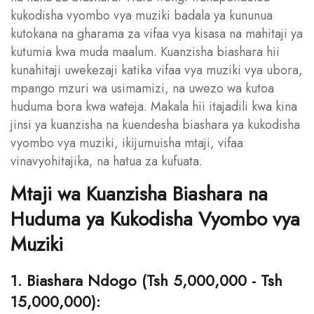
kukodisha vyombo vya muziki badala ya kununua
kutokana na gharama za vifaa vya kisasa na mahitaji ya
kutumia kwa muda maalum. Kuanzisha biashara hii
kunahitaji uwekezaji katika vifaa vya muziki vya ubora,
mpango mzuri wa usimamizi, na uwezo wa kutoa
huduma bora kwa wateja. Makala hii itajadili kwa kina
jinsi ya kuanzisha na kuendesha biashara ya kukodisha
vyombo vya muziki, ikijumuisha mtaji, vifaa
vinavyohitajika, na hatua za kufuata.
Mtaji wa Kuanzisha Biashara na
Huduma ya Kukodisha Vyombo vya
Muziki
1. Biashara Ndogo (Tsh 5,000,000 - Tsh
15,000,000):