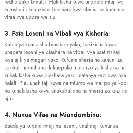
fedha zako binafsi. Hakikisha kuwa unapata mtaji wa
kutosha ili kuanzisha biashara kwa ufanisi na kununua
vifaa vya ubora wa juu.
3. Pata Leseni na Vibali vya Kisheria:
Kabla ya kuanzisha biashara yako, hakikisha kuwa
unapata leseni ya biashara na vibali vya usafirishaji
kwa ajili ya magari yako. Kufuata sheria na kanuni za
serikali ni muhimu ili kuepuka matatizo ya kisheria na
kuhakikisha kuwa biashara yako inafanya kazi kwa njia
halali. Pia, unahitaji kuwa na mfumo wa malipo ya kodi
na kuhakikisha kuwa unakubaliana na sheria za kazi na
ajira.
4. Nunua Vifaa na Miundombinu:
Baada ya kupata mtaji na leseni, unahitaji kununua