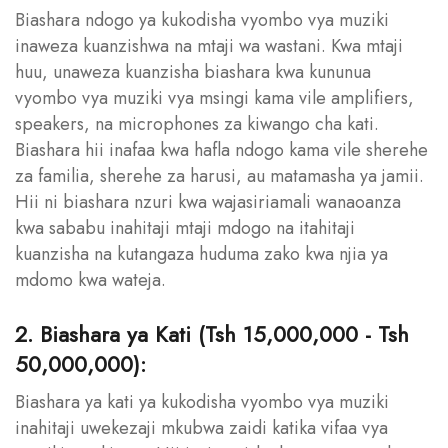
Biashara ndogo ya kukodisha vyombo vya muziki
inaweza kuanzishwa na mtaji wa wastani. Kwa mtaji
huu, unaweza kuanzisha biashara kwa kununua
vyombo vya muziki vya msingi kama vile amplifiers,
speakers, na microphones za kiwango cha kati.
Biashara hii inafaa kwa hafla ndogo kama vile sherehe
za familia, sherehe za harusi, au matamasha ya jamii.
Hii ni biashara nzuri kwa wajasiriamali wanaoanza
kwa sababu inahitaji mtaji mdogo na itahitaji
kuanzisha na kutangaza huduma zako kwa njia ya
mdomo kwa wateja.
2. Biashara ya Kati (Tsh 15,000,000 - Tsh
50,000,000):
Biashara ya kati ya kukodisha vyombo vya muziki
inahitaji uwekezaji mkubwa zaidi katika vifaa vya