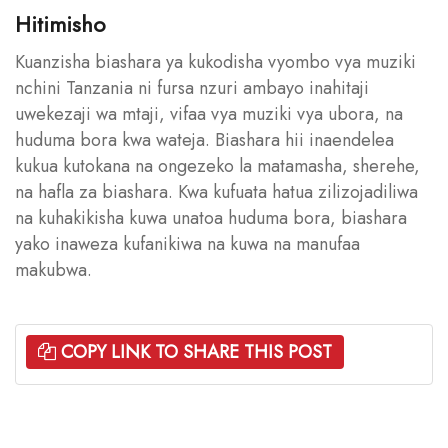
Hitimisho
Kuanzisha biashara ya kukodisha vyombo vya muziki
nchini Tanzania ni fursa nzuri ambayo inahitaji
uwekezaji wa mtaji, vifaa vya muziki vya ubora, na
huduma bora kwa wateja. Biashara hii inaendelea
kukua kutokana na ongezeko la matamasha, sherehe,
na hafla za biashara. Kwa kufuata hatua zilizojadiliwa
na kuhakikisha kuwa unatoa huduma bora, biashara
yako inaweza kufanikiwa na kuwa na manufaa
makubwa.
COPY LINK TO SHARE THIS POST