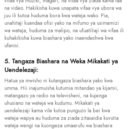
vifaa vya muziki, magari, na vifaa vya ziada kama taa
na video. Hakikisha kuwa unapata vifaa vya ubora wa
juu ili kutoa huduma bora kwa wateja wako. Pia,
unahitaji kuandaa ofisi yako na mifumo ya usimamizi
wa wateja, huduma za malipo, na ufuatiliaji wa vifaa ili
kuhakikisha kuwa biashara yako inaendeshwa kwa
ufanisi.
5. Tangaza Biashara na Weka Mikakati ya
Uendelezaji:
Hatua ya mwisho ni kutangaza biashara yako kwa
umma. Hii inajumuisha kutumia mitandao ya kijamii,
matangazo ya redio na televisheni, na kujenga
uhusiano na wateja wa kudumu. Mikakati ya
uendelezaji kama vile kutoa punguzo la bei kwa
wateja wapya au huduma za ziada zitasaidia kuvutia
wateja wengi na kuongeza umaarufu wa biashara