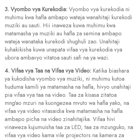
3. Vyombo vya Kurekodia:
Vyombo vya kurekodia ni
muhimu kwa hafla ambapo wateja wanahitaji kurekodi
muziki au sauti. Hii inaweza kuwa muhimu kwa
matamasha ya muziki au hafla za semina ambapo
wateja wanataka kurekodi shughuli zao. Unahitaji
kuhakikisha kuwa unapata vifaa vya kurekodia vya
ubora ambavyo vitatoa sauti safi na ya wazi.
4. Vifaa vya Taa na Vifaa vya Video:
Katika biashara
ya kukodisha vyombo vya muziki, ni muhimu kutoa
huduma kamili ya matamasha na hafla, hivyo unahitaji
pia vifaa vya taa na video. Taa za kisasa zitatoa
mng'ao mzuri na kuongezea mvuto wa hafla yako, na
vifaa vya video vitasaidia kwa matamasha na hafla
ambapo picha na video zinahitajika. Vifaa hivi
vinaweza kujumuisha taa za LED, taa za mzunguko, na
vifaa vya video kama vile projectors na kamera za