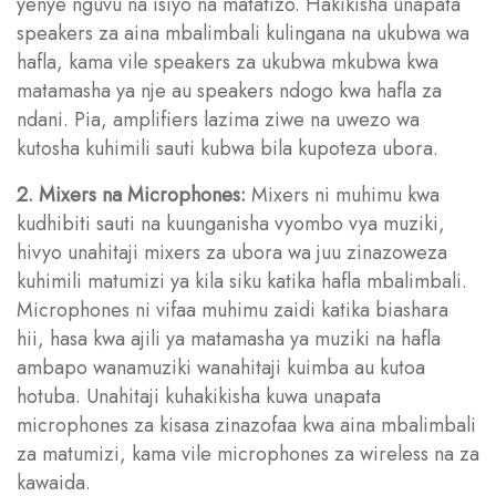
yenye nguvu na isiyo na matatizo. Hakikisha unapata
speakers za aina mbalimbali kulingana na ukubwa wa
hafla, kama vile speakers za ukubwa mkubwa kwa
matamasha ya nje au speakers ndogo kwa hafla za
ndani. Pia, amplifiers lazima ziwe na uwezo wa
kutosha kuhimili sauti kubwa bila kupoteza ubora.
2. Mixers na Microphones:
Mixers ni muhimu kwa
kudhibiti sauti na kuunganisha vyombo vya muziki,
hivyo unahitaji mixers za ubora wa juu zinazoweza
kuhimili matumizi ya kila siku katika hafla mbalimbali.
Microphones ni vifaa muhimu zaidi katika biashara
hii, hasa kwa ajili ya matamasha ya muziki na hafla
ambapo wanamuziki wanahitaji kuimba au kutoa
hotuba. Unahitaji kuhakikisha kuwa unapata
microphones za kisasa zinazofaa kwa aina mbalimbali
za matumizi, kama vile microphones za wireless na za
kawaida.