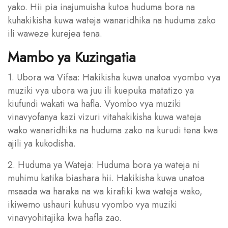
yako. Hii pia inajumuisha kutoa huduma bora na
kuhakikisha kuwa wateja wanaridhika na huduma zako
ili waweze kurejea tena.
Mambo ya Kuzingatia
1. Ubora wa Vifaa: Hakikisha kuwa unatoa vyombo vya
muziki vya ubora wa juu ili kuepuka matatizo ya
kiufundi wakati wa hafla. Vyombo vya muziki
vinavyofanya kazi vizuri vitahakikisha kuwa wateja
wako wanaridhika na huduma zako na kurudi tena kwa
ajili ya kukodisha.
2. Huduma ya Wateja: Huduma bora ya wateja ni
muhimu katika biashara hii. Hakikisha kuwa unatoa
msaada wa haraka na wa kirafiki kwa wateja wako,
ikiwemo ushauri kuhusu vyombo vya muziki
vinavyohitajika kwa hafla zao.