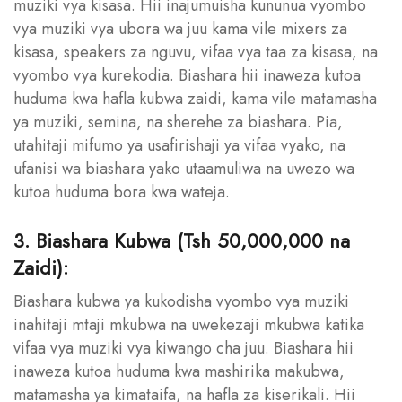
muziki vya kisasa. Hii inajumuisha kununua vyombo
vya muziki vya ubora wa juu kama vile mixers za
kisasa, speakers za nguvu, vifaa vya taa za kisasa, na
vyombo vya kurekodia. Biashara hii inaweza kutoa
huduma kwa hafla kubwa zaidi, kama vile matamasha
ya muziki, semina, na sherehe za biashara. Pia,
utahitaji mifumo ya usafirishaji ya vifaa vyako, na
ufanisi wa biashara yako utaamuliwa na uwezo wa
kutoa huduma bora kwa wateja.
3. Biashara Kubwa (Tsh 50,000,000 na
Zaidi):
Biashara kubwa ya kukodisha vyombo vya muziki
inahitaji mtaji mkubwa na uwekezaji mkubwa katika
vifaa vya muziki vya kiwango cha juu. Biashara hii
inaweza kutoa huduma kwa mashirika makubwa,
matamasha ya kimataifa, na hafla za kiserikali. Hii