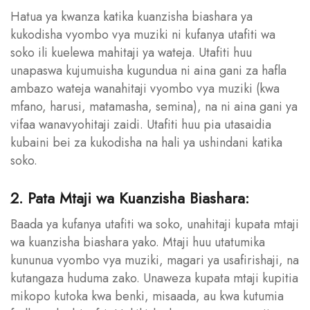
Hatua ya kwanza katika kuanzisha biashara ya
kukodisha vyombo vya muziki ni kufanya utafiti wa
soko ili kuelewa mahitaji ya wateja. Utafiti huu
unapaswa kujumuisha kugundua ni aina gani za hafla
ambazo wateja wanahitaji vyombo vya muziki (kwa
mfano, harusi, matamasha, semina), na ni aina gani ya
vifaa wanavyohitaji zaidi. Utafiti huu pia utasaidia
kubaini bei za kukodisha na hali ya ushindani katika
soko.
2. Pata Mtaji wa Kuanzisha Biashara:
Baada ya kufanya utafiti wa soko, unahitaji kupata mtaji
wa kuanzisha biashara yako. Mtaji huu utatumika
kununua vyombo vya muziki, magari ya usafirishaji, na
kutangaza huduma zako. Unaweza kupata mtaji kupitia
mikopo kutoka kwa benki, misaada, au kwa kutumia