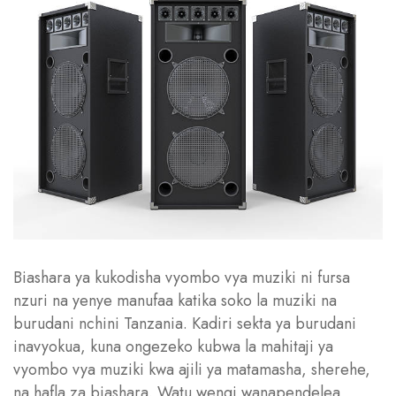
Biashara ya kukodisha vyombo vya muziki ni fursa
nzuri na yenye manufaa katika soko la muziki na
burudani nchini Tanzania. Kadiri sekta ya burudani
inavyokua, kuna ongezeko kubwa la mahitaji ya
vyombo vya muziki kwa ajili ya matamasha, sherehe,
na hafla za biashara. Watu wengi wanapendelea