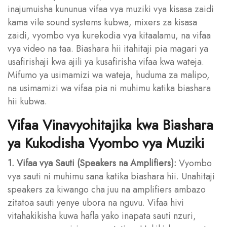
inajumuisha kununua vifaa vya muziki vya kisasa zaidi
kama vile sound systems kubwa, mixers za kisasa
zaidi, vyombo vya kurekodia vya kitaalamu, na vifaa
vya video na taa. Biashara hii itahitaji pia magari ya
usafirishaji kwa ajili ya kusafirisha vifaa kwa wateja.
Mifumo ya usimamizi wa wateja, huduma za malipo,
na usimamizi wa vifaa pia ni muhimu katika biashara
hii kubwa.
Vifaa Vinavyohitajika kwa Biashara
ya Kukodisha Vyombo vya Muziki
1. Vifaa vya Sauti (Speakers na Amplifiers):
Vyombo
vya sauti ni muhimu sana katika biashara hii. Unahitaji
speakers za kiwango cha juu na amplifiers ambazo
zitatoa sauti yenye ubora na nguvu. Vifaa hivi
vitahakikisha kuwa hafla yako inapata sauti nzuri,