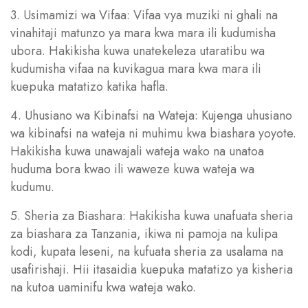
3. Usimamizi wa Vifaa: Vifaa vya muziki ni ghali na
vinahitaji matunzo ya mara kwa mara ili kudumisha
ubora. Hakikisha kuwa unatekeleza utaratibu wa
kudumisha vifaa na kuvikagua mara kwa mara ili
kuepuka matatizo katika hafla.
4. Uhusiano wa Kibinafsi na Wateja: Kujenga uhusiano
wa kibinafsi na wateja ni muhimu kwa biashara yoyote.
Hakikisha kuwa unawajali wateja wako na unatoa
huduma bora kwao ili waweze kuwa wateja wa
kudumu.
5. Sheria za Biashara: Hakikisha kuwa unafuata sheria
za biashara za Tanzania, ikiwa ni pamoja na kulipa
kodi, kupata leseni, na kufuata sheria za usalama na
usafirishaji. Hii itasaidia kuepuka matatizo ya kisheria
na kutoa uaminifu kwa wateja wako.