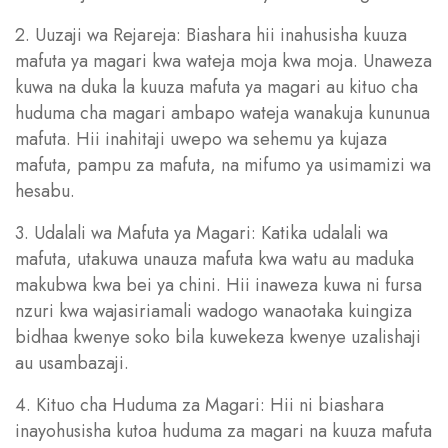
2. Uuzaji wa Rejareja: Biashara hii inahusisha kuuza
mafuta ya magari kwa wateja moja kwa moja. Unaweza
kuwa na duka la kuuza mafuta ya magari au kituo cha
huduma cha magari ambapo wateja wanakuja kununua
mafuta. Hii inahitaji uwepo wa sehemu ya kujaza
mafuta, pampu za mafuta, na mifumo ya usimamizi wa
hesabu.
3. Udalali wa Mafuta ya Magari: Katika udalali wa
mafuta, utakuwa unauza mafuta kwa watu au maduka
makubwa kwa bei ya chini. Hii inaweza kuwa ni fursa
nzuri kwa wajasiriamali wadogo wanaotaka kuingiza
bidhaa kwenye soko bila kuwekeza kwenye uzalishaji
au usambazaji.
4. Kituo cha Huduma za Magari: Hii ni biashara
inayohusisha kutoa huduma za magari na kuuza mafuta