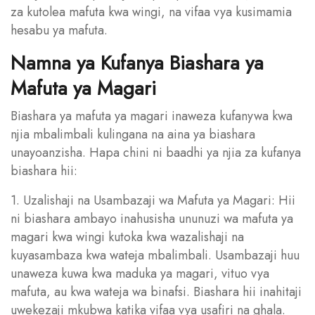
za kutolea mafuta kwa wingi, na vifaa vya kusimamia
hesabu ya mafuta.
Namna ya Kufanya Biashara ya
Mafuta ya Magari
Biashara ya mafuta ya magari inaweza kufanywa kwa
njia mbalimbali kulingana na aina ya biashara
unayoanzisha. Hapa chini ni baadhi ya njia za kufanya
biashara hii:
1. Uzalishaji na Usambazaji wa Mafuta ya Magari: Hii
ni biashara ambayo inahusisha ununuzi wa mafuta ya
magari kwa wingi kutoka kwa wazalishaji na
kuyasambaza kwa wateja mbalimbali. Usambazaji huu
unaweza kuwa kwa maduka ya magari, vituo vya
mafuta, au kwa wateja wa binafsi. Biashara hii inahitaji
uwekezaji mkubwa katika vifaa vya usafiri na ghala.