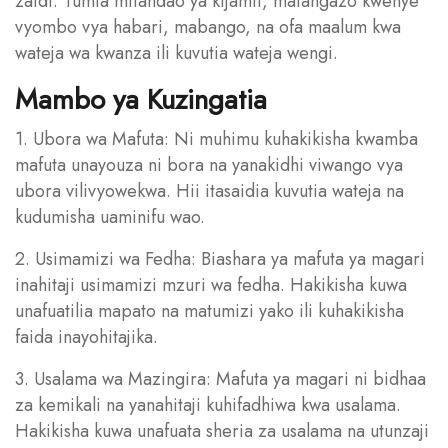
zaidi. Tumia mitandao ya kijamii, matangazo kwenye
vyombo vya habari, mabango, na ofa maalum kwa
wateja wa kwanza ili kuvutia wateja wengi.
Mambo ya Kuzingatia
1. Ubora wa Mafuta: Ni muhimu kuhakikisha kwamba
mafuta unayouza ni bora na yanakidhi viwango vya
ubora vilivyowekwa. Hii itasaidia kuvutia wateja na
kudumisha uaminifu wao.
2. Usimamizi wa Fedha: Biashara ya mafuta ya magari
inahitaji usimamizi mzuri wa fedha. Hakikisha kuwa
unafuatilia mapato na matumizi yako ili kuhakikisha
faida inayohitajika.
3. Usalama wa Mazingira: Mafuta ya magari ni bidhaa
za kemikali na yanahitaji kuhifadhiwa kwa usalama.
Hakikisha kuwa unafuata sheria za usalama na utunzaji