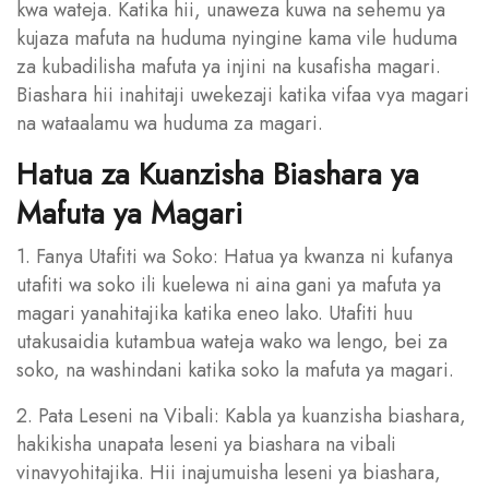
kwa wateja. Katika hii, unaweza kuwa na sehemu ya
kujaza mafuta na huduma nyingine kama vile huduma
za kubadilisha mafuta ya injini na kusafisha magari.
Biashara hii inahitaji uwekezaji katika vifaa vya magari
na wataalamu wa huduma za magari.
Hatua za Kuanzisha Biashara ya
Mafuta ya Magari
1. Fanya Utafiti wa Soko: Hatua ya kwanza ni kufanya
utafiti wa soko ili kuelewa ni aina gani ya mafuta ya
magari yanahitajika katika eneo lako. Utafiti huu
utakusaidia kutambua wateja wako wa lengo, bei za
soko, na washindani katika soko la mafuta ya magari.
2. Pata Leseni na Vibali: Kabla ya kuanzisha biashara,
hakikisha unapata leseni ya biashara na vibali
vinavyohitajika. Hii inajumuisha leseni ya biashara,