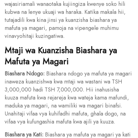
wajasiriamali wanaotaka kujiingiza kwenye soko hili
kubwa na lenye ukuaji wa haraka. Katika makala hii,
tutajadili kwa kina jinsi ya kuanzisha biashara ya
mafuta ya magari, pamoja na vipengele muhimu
vinavyohitaji kuzingatiwa.
Mtaji wa Kuanzisha Biashara ya
Mafuta ya Magari
Biashara Ndogo:
Biashara ndogo ya mafuta ya magari
inaweza kuanzishwa kwa mtaji wa wastani wa TSH
3,000,000 hadi TSH 7,000,000. Hii inahusisha
kuuza mafuta kwa rejareja kwa wateja kama mafundi,
maduka ya magari, na wamiliki wa magari binafsi.
Unahitaji vifaa vya kuhifadhi mafuta, ghala dogo, na
vifaa vya kufungashia mafuta kwa ajili ya kuuza.
Biashara ya Kati:
Biashara ya mafuta ya magari ya kati