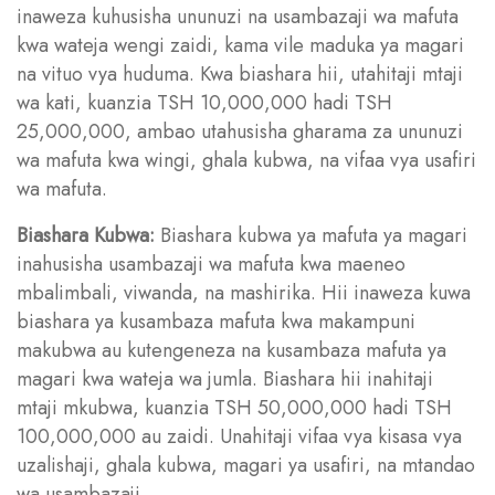
inaweza kuhusisha ununuzi na usambazaji wa mafuta
kwa wateja wengi zaidi, kama vile maduka ya magari
na vituo vya huduma. Kwa biashara hii, utahitaji mtaji
wa kati, kuanzia TSH 10,000,000 hadi TSH
25,000,000, ambao utahusisha gharama za ununuzi
wa mafuta kwa wingi, ghala kubwa, na vifaa vya usafiri
wa mafuta.
Biashara Kubwa:
Biashara kubwa ya mafuta ya magari
inahusisha usambazaji wa mafuta kwa maeneo
mbalimbali, viwanda, na mashirika. Hii inaweza kuwa
biashara ya kusambaza mafuta kwa makampuni
makubwa au kutengeneza na kusambaza mafuta ya
magari kwa wateja wa jumla. Biashara hii inahitaji
mtaji mkubwa, kuanzia TSH 50,000,000 hadi TSH
100,000,000 au zaidi. Unahitaji vifaa vya kisasa vya
uzalishaji, ghala kubwa, magari ya usafiri, na mtandao
wa usambazaji.