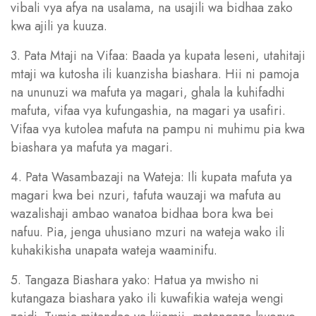
vibali vya afya na usalama, na usajili wa bidhaa zako
kwa ajili ya kuuza.
3. Pata Mtaji na Vifaa: Baada ya kupata leseni, utahitaji
mtaji wa kutosha ili kuanzisha biashara. Hii ni pamoja
na ununuzi wa mafuta ya magari, ghala la kuhifadhi
mafuta, vifaa vya kufungashia, na magari ya usafiri.
Vifaa vya kutolea mafuta na pampu ni muhimu pia kwa
biashara ya mafuta ya magari.
4. Pata Wasambazaji na Wateja: Ili kupata mafuta ya
magari kwa bei nzuri, tafuta wauzaji wa mafuta au
wazalishaji ambao wanatoa bidhaa bora kwa bei
nafuu. Pia, jenga uhusiano mzuri na wateja wako ili
kuhakikisha unapata wateja waaminifu.
5. Tangaza Biashara yako: Hatua ya mwisho ni
kutangaza biashara yako ili kuwafikia wateja wengi