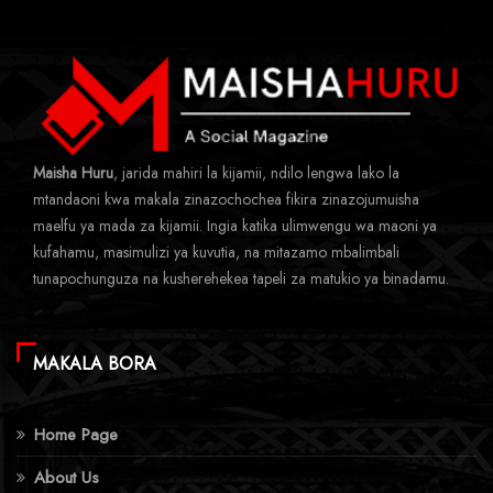
Maisha Huru
, jarida mahiri la kijamii, ndilo lengwa lako la
mtandaoni kwa makala zinazochochea fikira zinazojumuisha
maelfu ya mada za kijamii. Ingia katika ulimwengu wa maoni ya
kufahamu, masimulizi ya kuvutia, na mitazamo mbalimbali
tunapochunguza na kusherehekea tapeli za matukio ya binadamu.
MAKALA BORA
Home Page
About Us