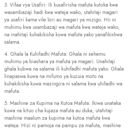
3. Vifaa vya Usafiri: Ili kusafirisha mafuta kutoka kwa
wasambazaji hadi kwa wateja wako, utahitaji magari
ya usafiri kama vile lori au magari ya mizigo. Hii ni
muhimu kwa usambazaji wa mafuta kwa wateja wako,
na inahitaji kuhakikisha kuwa mafuta yako yanafikishwa
salama.
4. Ghala la Kuhifadhi Mafuta: Ghala ni sehemu
muhimu ya biashara ya mafuta ya magari. Unahitaji
ghala kubwa na salama ili kuhifadhi mafuta yako. Ghala
linapaswa kuwa na mifumo ya kuzuia moto na
kuhakikisha kuwa mazingira ni salama kwa uhifadhi wa
mafuta.
5. Mashine za Kupima na Kutoa Mafuta: Ikiwa unataka
kuwa na kituo cha kujaza mafuta au duka, utahitaji
mashine maalum za kupima na kutoa mafuta kwa
wateja. Hizi ni pamoja na pampu za mafuta, mashine