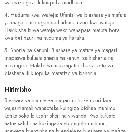
wa mazingira ili kuepuka madhara.
4. Huduma kwa Wateja: Ufanisi wa biashara ya mafuta
ya magari unategemea huduma nzuri kwa wateja.
Hakikisha kuwa wateja wako wanapata mafuta bora
kwa bei nzuri na huduma ya haraka.
5. Sheria na Kanuni: Biashara ya mafuta ya magari
inapaswa kufuata sheria na kanuni za kisheria na
mazingira. Hakikisha unazingatia sheria zote za
biashara ili kuepuka matatizo ya kisheria.
Hitimisho
Biashara ya mafuta ya magari ni fursa nzuri kwa
wajasiriamali wanaotaka kuingiza bidhaa muhimu
katika soko la usafirishaji na viwanda. Kwa kufuata
hatua sahihi na kuzingatia vipengele muhimu,
unaweza kuanzisha na kuendeleza biashara ya mafuta