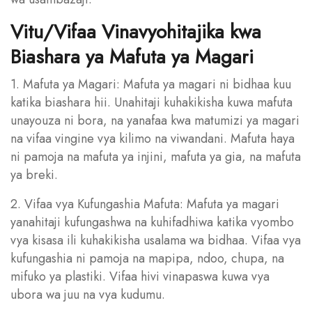
Vitu/Vifaa Vinavyohitajika kwa
Biashara ya Mafuta ya Magari
1. Mafuta ya Magari: Mafuta ya magari ni bidhaa kuu
katika biashara hii. Unahitaji kuhakikisha kuwa mafuta
unayouza ni bora, na yanafaa kwa matumizi ya magari
na vifaa vingine vya kilimo na viwandani. Mafuta haya
ni pamoja na mafuta ya injini, mafuta ya gia, na mafuta
ya breki.
2. Vifaa vya Kufungashia Mafuta: Mafuta ya magari
yanahitaji kufungashwa na kuhifadhiwa katika vyombo
vya kisasa ili kuhakikisha usalama wa bidhaa. Vifaa vya
kufungashia ni pamoja na mapipa, ndoo, chupa, na
mifuko ya plastiki. Vifaa hivi vinapaswa kuwa vya
ubora wa juu na vya kudumu.