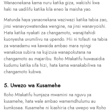
Wanaonekana kama nuru katika giza, wakiishi kwa
haki na uadilifu katika kila eneo la maisha yao.
Matunda haya yanaonekana waziwazi katika tabia zao,
jinsi wanavyowatendea wengine, na jinsi wanavyoishi.
Hata katika nyakati za changamoto, wanajitahidi
kuonyesha uvumilivu na upendo. Hii ni tofauti na tabia
za wanadamu wa kawaida ambao mara nyingi
wanakosa subira na kujizuia wanapokutana na
changamoto au majaribu. Roho Mtakatifu huwasaidia
kudumu katika sifa hizi, hata kama wanakabiliwa na
changamoto kubwa.
5. Uwezo wa Kusamehe
Roho Mtakatifu humjaza mwamini na nguvu ya
kusamehe, hata wale ambao wamemdhulumu au
kumkosea. Kusamehe ni kiashiria cha uwepo wa Roho