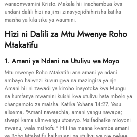
wanaomwamini Kristo. Makala hii inachambua kwa
undani dalili hizi na jinsi zinavyojidhihirisha katika
maisha ya kila siku ya waumini.
Hizi ni Dalili za Mtu Mwenye Roho
Mtakatifu
1. Amani ya Ndani na Utulivu wa Moyo
Mtu mwenye Roho Mtakatifu ana amani ya ndani
ambayo haiwezi kuvurugwa na mazingira ya nje.
Amani hii ni zawadi ya kiroho inayotoka kwa Mungu
na humfanya mwamini kuishi kwa utulivu hata mbele ya
changamoto za maisha. Katika Yohana 14:27, Yesu
alisema, "Amani nawaachia, amani yangu nawapa;
siwapi kama ulimwengu utoavyo. Msifadhaike mioyoni
mwenu, wala msihofu." Hii ina maana kwamba amani
ya Roho Mtakatifu haihusiani na utulivu wa nje pekee