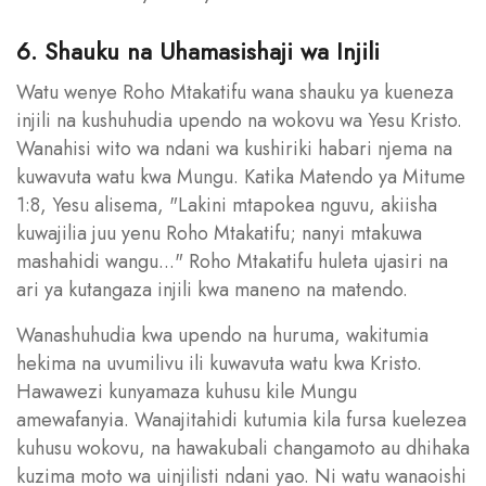
6. Shauku na Uhamasishaji wa Injili
Watu wenye Roho Mtakatifu wana shauku ya kueneza
injili na kushuhudia upendo na wokovu wa Yesu Kristo.
Wanahisi wito wa ndani wa kushiriki habari njema na
kuwavuta watu kwa Mungu. Katika Matendo ya Mitume
1:8, Yesu alisema, "Lakini mtapokea nguvu, akiisha
kuwajilia juu yenu Roho Mtakatifu; nanyi mtakuwa
mashahidi wangu..." Roho Mtakatifu huleta ujasiri na
ari ya kutangaza injili kwa maneno na matendo.
Wanashuhudia kwa upendo na huruma, wakitumia
hekima na uvumilivu ili kuwavuta watu kwa Kristo.
Hawawezi kunyamaza kuhusu kile Mungu
amewafanyia. Wanajitahidi kutumia kila fursa kuelezea
kuhusu wokovu, na hawakubali changamoto au dhihaka
kuzima moto wa uinjilisti ndani yao. Ni watu wanaoishi