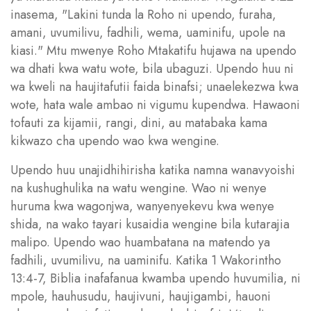
inasema, "Lakini tunda la Roho ni upendo, furaha,
amani, uvumilivu, fadhili, wema, uaminifu, upole na
kiasi." Mtu mwenye Roho Mtakatifu hujawa na upendo
wa dhati kwa watu wote, bila ubaguzi. Upendo huu ni
wa kweli na haujitafutii faida binafsi; unaelekezwa kwa
wote, hata wale ambao ni vigumu kupendwa. Hawaoni
tofauti za kijamii, rangi, dini, au matabaka kama
kikwazo cha upendo wao kwa wengine.
Upendo huu unajidhihirisha katika namna wanavyoishi
na kushughulika na watu wengine. Wao ni wenye
huruma kwa wagonjwa, wanyenyekevu kwa wenye
shida, na wako tayari kusaidia wengine bila kutarajia
malipo. Upendo wao huambatana na matendo ya
fadhili, uvumilivu, na uaminifu. Katika 1 Wakorintho
13:4-7, Biblia inafafanua kwamba upendo huvumilia, ni
mpole, hauhusudu, haujivuni, haujigambi, hauoni