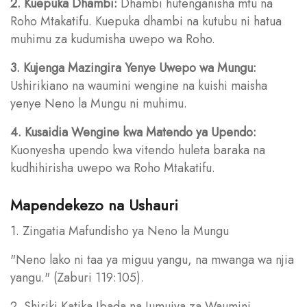
2. Kuepuka Dhambi:
Dhambi hutenganisha mtu na
Roho Mtakatifu. Kuepuka dhambi na kutubu ni hatua
muhimu za kudumisha uwepo wa Roho.
3. Kujenga Mazingira Yenye Uwepo wa Mungu:
Ushirikiano na waumini wengine na kuishi maisha
yenye Neno la Mungu ni muhimu.
4. Kusaidia Wengine kwa Matendo ya Upendo:
Kuonyesha upendo kwa vitendo huleta baraka na
kudhihirisha uwepo wa Roho Mtakatifu.
Mapendekezo na Ushauri
1. Zingatia Mafundisho ya Neno la Mungu
"Neno lako ni taa ya miguu yangu, na mwanga wa njia
yangu." (Zaburi 119:105).
2. Shiriki Katika Ibada na Jumuiya za Waumini