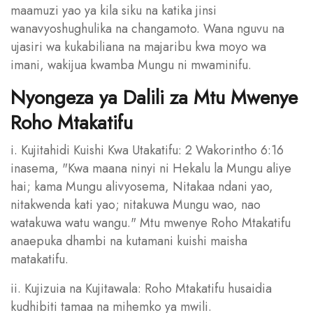
maamuzi yao ya kila siku na katika jinsi
wanavyoshughulika na changamoto. Wana nguvu na
ujasiri wa kukabiliana na majaribu kwa moyo wa
imani, wakijua kwamba Mungu ni mwaminifu.
Nyongeza ya Dalili za Mtu Mwenye
Roho Mtakatifu
i. Kujitahidi Kuishi Kwa Utakatifu: 2 Wakorintho 6:16
inasema, "Kwa maana ninyi ni Hekalu la Mungu aliye
hai; kama Mungu alivyosema, Nitakaa ndani yao,
nitakwenda kati yao; nitakuwa Mungu wao, nao
watakuwa watu wangu." Mtu mwenye Roho Mtakatifu
anaepuka dhambi na kutamani kuishi maisha
matakatifu.
ii. Kujizuia na Kujitawala: Roho Mtakatifu husaidia
kudhibiti tamaa na mihemko ya mwili.