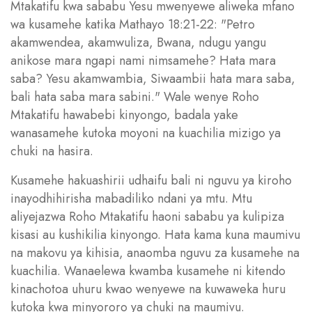
Mtakatifu kwa sababu Yesu mwenyewe aliweka mfano
wa kusamehe katika Mathayo 18:21-22: "Petro
akamwendea, akamwuliza, Bwana, ndugu yangu
anikose mara ngapi nami nimsamehe? Hata mara
saba? Yesu akamwambia, Siwaambii hata mara saba,
bali hata saba mara sabini." Wale wenye Roho
Mtakatifu hawabebi kinyongo, badala yake
wanasamehe kutoka moyoni na kuachilia mizigo ya
chuki na hasira.
Kusamehe hakuashirii udhaifu bali ni nguvu ya kiroho
inayodhihirisha mabadiliko ndani ya mtu. Mtu
aliyejazwa Roho Mtakatifu haoni sababu ya kulipiza
kisasi au kushikilia kinyongo. Hata kama kuna maumivu
na makovu ya kihisia, anaomba nguvu za kusamehe na
kuachilia. Wanaelewa kwamba kusamehe ni kitendo
kinachotoa uhuru kwao wenyewe na kuwaweka huru
kutoka kwa minyororo ya chuki na maumivu.