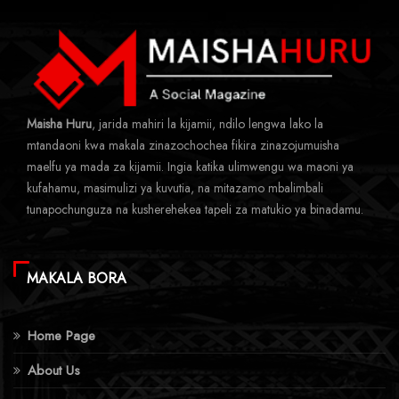
Maisha Huru
, jarida mahiri la kijamii, ndilo lengwa lako la
mtandaoni kwa makala zinazochochea fikira zinazojumuisha
maelfu ya mada za kijamii. Ingia katika ulimwengu wa maoni ya
kufahamu, masimulizi ya kuvutia, na mitazamo mbalimbali
tunapochunguza na kusherehekea tapeli za matukio ya binadamu.
MAKALA BORA
Home Page
About Us