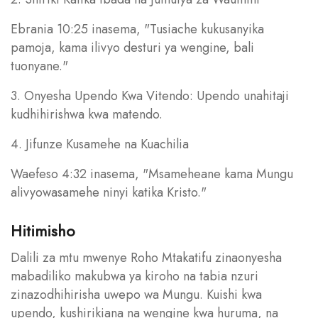
Ebrania 10:25 inasema, "Tusiache kukusanyika
pamoja, kama ilivyo desturi ya wengine, bali
tuonyane."
3. Onyesha Upendo Kwa Vitendo: Upendo unahitaji
kudhihirishwa kwa matendo.
4. Jifunze Kusamehe na Kuachilia
Waefeso 4:32 inasema, "Msameheane kama Mungu
alivyowasamehe ninyi katika Kristo."
Hitimisho
Dalili za mtu mwenye Roho Mtakatifu zinaonyesha
mabadiliko makubwa ya kiroho na tabia nzuri
zinazodhihirisha uwepo wa Mungu. Kuishi kwa
upendo, kushirikiana na wengine kwa huruma, na