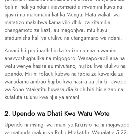
bali ni hali ya ndani inayomsaidia mwamini kuwa na
ujasiri na matumaini katika Mungu. Hata wakati wa
matatizo makubwa kama vile dhiki za kifamilia,
changamoto za kazi, au magonjwa, mtu huyu
atadumisha hali ya utulivu na utangamano wa ndani.
Amani hii pia inadhihirika katika namna mwamini
anavyoshughulika na migogoro. Wanapokabiliana na
watu wenye hasira au mivutano, hujibu kwa utulivu na
upendo. Hii ni tofauti kubwa na tabia za kawaida za
wanadamu ambao hujibu kwa hasira au chuki. Uwepo
wa Roho Mtakatifu huwasaidia kudhibiti hisia zao na
kutafuta suluhu kwa njia ya amani.
2. Upendo wa Dhati Kwa Watu Wote
Upendo ni msingi wa imani ya Kikristo na ni mojawapo
ya matunda makuu ya Roho Mtakatifu. Wagalatia 5:22