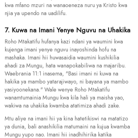
kwa mfano mzuri na wanaoeneza nuru ya Kristo kwa
njia ya upendo na uadilifu.
7. Kuwa na Imani Yenye Nguvu na Uhakika
Roho Mtakatifu hufanya kazi ndani ya waumini kwa
kujenga imani yenye nguvu inayoshinda hofu na
mashaka. Imani hii huwasaidia waumini kushikilia
ahadi za Mungu, hata wanapokabiliwa na majaribu.
Waebrania 11:1 inasema, "Basi imani ni kuwa na
hakika ya mambo yatarajiwayo, ni bayana ya mambo
yasiyoonekana." Wale wenye Roho Mtakatifu
wanamtumainia Mungu kwa kila hali ya maisha yao,
wakiwa na uhakika kwamba atatimiza ahadi zake.
Mtu aliye na imani hii ya kina hatetikiswi na matatizo
ya dunia, bali anashikilia matumaini na kujua kwamba
Mungu yupo nao. Imani hii inadhihirika katika