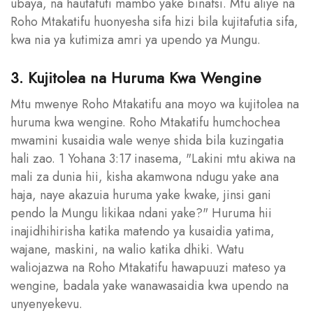
ubaya, na hautafuti mambo yake binafsi. Mtu aliye na
Roho Mtakatifu huonyesha sifa hizi bila kujitafutia sifa,
kwa nia ya kutimiza amri ya upendo ya Mungu.
3. Kujitolea na Huruma Kwa Wengine
Mtu mwenye Roho Mtakatifu ana moyo wa kujitolea na
huruma kwa wengine. Roho Mtakatifu humchochea
mwamini kusaidia wale wenye shida bila kuzingatia
hali zao. 1 Yohana 3:17 inasema, "Lakini mtu akiwa na
mali za dunia hii, kisha akamwona ndugu yake ana
haja, naye akazuia huruma yake kwake, jinsi gani
pendo la Mungu likikaa ndani yake?" Huruma hii
inajidhihirisha katika matendo ya kusaidia yatima,
wajane, maskini, na walio katika dhiki. Watu
waliojazwa na Roho Mtakatifu hawapuuzi mateso ya
wengine, badala yake wanawasaidia kwa upendo na
unyenyekevu.