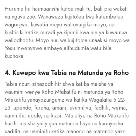
Huruma hii haimaanishi kutoa mali tu, bali pia wakati
na nguvu zao. Wanaweza kujitolea kwa kutembelea
wagonjwa, kuwatia moyo waliovunjika moyo, na
kushiriki katika miradi ya kijamii kwa nia ya kuwainua
waliodhoofu. Moyo huu wa kujitolea unaakisi moyo wa
Yesu mwenyewe ambaye alihudumia watu bila
kuchoka.
4. Kuwepo kwa Tabia na Matunda ya Roho
Tabia nzuri zinazodhihirishwa katika maisha ya
waumini wenye Roho Mtakatifu ni matunda ya Roho
Mtakatifu yanayozungumziwa katika Wagalatia 5:22-
23: upendo, furaha, amani, uvumilivu, fadhili, wema,
uaminifu, upole, na kiasi. Mtu aliye na Roho Mtakatifu
huishi maisha yaliyojaa matunda haya na kuonyesha
uadilifu na uaminifu katika maneno na matendo yake.