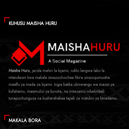
KUHUSU MAISHA HURU
Maisha Huru
, jarida mahiri la kijamii, ndilo lengwa lako la
mtandaoni kwa makala zinazochochea fikira zinazojumuisha
maelfu ya mada za kijamii. Ingia katika ulimwengu wa maoni ya
kufahamu, masimulizi ya kuvutia, na mitazamo mbalimbali
tunapochunguza na kusherehekea tapeli za matukio ya binadamu.
MAKALA BORA