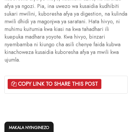
afya ya ngozi. Pia, ina uwezo wa kusaidia kudhibiti
sukari mwilini, kuboresha afya ya digestion, na kulinda
mwili dhidi ya magonjwa ya saratani. Hata hivyo, ni
muhimu kuitumia kwa kiasi na kwa tahadhari ili
kuepuka madhara yoyote. Kwa hivyo, binzari
nyembamba ni kiungo cha asili chenye faida kubwa
kinachoweza kusaidia kuboresha afya ya mwili kwa
ujumla.
COPY LINK TO SHARE THIS POST
MAKALA NYINGINEZO