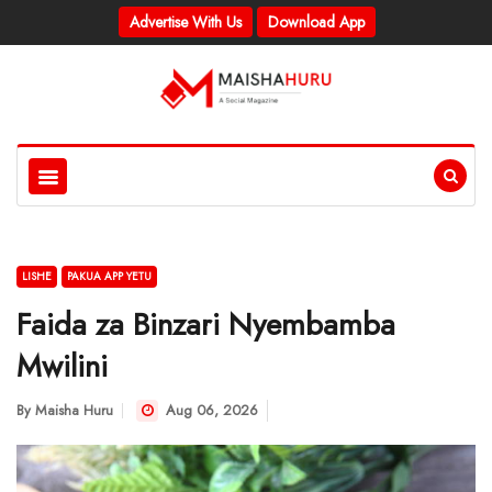
Advertise With Us
Download App
LISHE
PAKUA APP YETU
Faida za Binzari Nyembamba
Mwilini
By
Maisha Huru
Aug 06, 2026