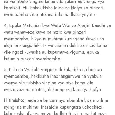
na viambato vingine kama vile sukari au viungo vya
kemikali. Hii itahakikisha faida za kiafya za binzari
nyembamba zitapatikana bila madhara yoyote.
4. Epuka Matumizi kwa Watu Wenye Alerjii: Baadhi ya
watu wanaweza kuwa na mzio kwa binzari
nyembamba, hivyo ni muhimu kuzingatia ikiwa una
aleji na kiungo hiki. Ikiwa unahisi dalili za mzio kama
vile ngozi kuwasha au kupumuwa vigumu, epuka
kutumia binzari nyembamba.
5. Kula na Vyakula Vingine: Ili kufaidika na binzari
nyembamba, hakikisha inachanganywa na vyakula
vyenye virutubisho vingine vya afya kama vile
nyuzinyuzi na protini, ili kuongeza faida ya kiafya.
Hitimisho:
Faida za binzari nyembamba kwa mwili ni
nyingi na muhimu. Inasaidia kupunguza uchochezi,
kuboresha afya ya moyo, kudhibiti uzito, na kutunza