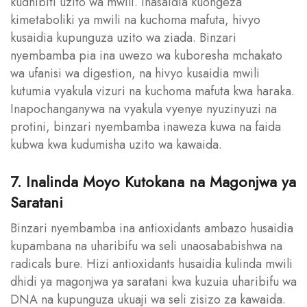
kudhibiti uzito wa mwili. Inasaidia kuongeza
kimetaboliki ya mwili na kuchoma mafuta, hivyo
kusaidia kupunguza uzito wa ziada. Binzari
nyembamba pia ina uwezo wa kuboresha mchakato
wa ufanisi wa digestion, na hivyo kusaidia mwili
kutumia vyakula vizuri na kuchoma mafuta kwa haraka.
Inapochanganywa na vyakula vyenye nyuzinyuzi na
protini, binzari nyembamba inaweza kuwa na faida
kubwa kwa kudumisha uzito wa kawaida.
7. Inalinda Moyo Kutokana na Magonjwa ya
Saratani
Binzari nyembamba ina antioxidants ambazo husaidia
kupambana na uharibifu wa seli unaosababishwa na
radicals bure. Hizi antioxidants husaidia kulinda mwili
dhidi ya magonjwa ya saratani kwa kuzuia uharibifu wa
DNA na kupunguza ukuaji wa seli zisizo za kawaida.