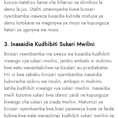
kuzuia matatizo kama vile kiharusi na shinikizo la
damu la juu. Utafiti umeonyesha kuwa binzari
nyembamba inaweza kusaidia kulinda mishipa ya
damu kutokana na magonjwa ya moyo na kupunguza
hatari ya ugonjwa wa moyo.
3. Inasaidia Kudhibiti Sukari Mwilini
Binzari nyembamba ina uwezo wa kusaidia kudhibiti
viwango vya sukari mwilini, jambo ambalo ni muhimu
kwa watu wanaokabiliwa na kisukari au prediabetes.
Hii ni kwa sababu binzari nyembamba inasaidia
kuboresha usikivu wa insulin, ambayo ni muhimu
katika kudhibiti viwango vya sukari mwilini. Inasaidia
mwili kutumia sukari kwa ufanisi zaidi na kupunguza
kiwango cha sukari ya ziada mwilini. Matumizi ya
binzari nyembamba kwa kiasi yanaweza kuwa na faida
kubwa kwa wale wanaohitaji kudhibiti sukari mwilini na