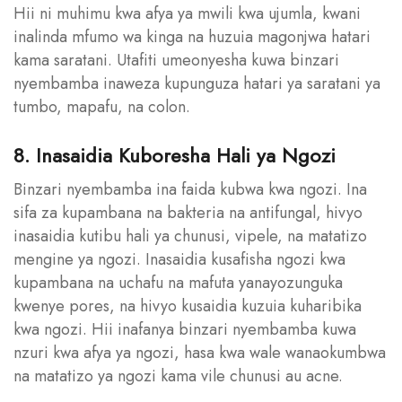
Hii ni muhimu kwa afya ya mwili kwa ujumla, kwani
inalinda mfumo wa kinga na huzuia magonjwa hatari
kama saratani. Utafiti umeonyesha kuwa binzari
nyembamba inaweza kupunguza hatari ya saratani ya
tumbo, mapafu, na colon.
8. Inasaidia Kuboresha Hali ya Ngozi
Binzari nyembamba ina faida kubwa kwa ngozi. Ina
sifa za kupambana na bakteria na antifungal, hivyo
inasaidia kutibu hali ya chunusi, vipele, na matatizo
mengine ya ngozi. Inasaidia kusafisha ngozi kwa
kupambana na uchafu na mafuta yanayozunguka
kwenye pores, na hivyo kusaidia kuzuia kuharibika
kwa ngozi. Hii inafanya binzari nyembamba kuwa
nzuri kwa afya ya ngozi, hasa kwa wale wanaokumbwa
na matatizo ya ngozi kama vile chunusi au acne.