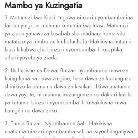
Mambo ya Kuzingatia
1. Matumizi kwa Kiasi: Ingawa binzari nyembamba ina
faida nyingi, ni muhimu kuitumia kwa kiasi. Matumizi
ya ziada yanaweza kusababisha madhara kama vile
matatizo ya tumbo au kichefuchefu. Hakikisha hutumii
kiasi kikubwa cha binzari nyembamba ili kuepuka
athari yoyote ya ziada.
2. Usihusishe na Dawa: Binzari nyembamba inaweza
kuingiliana na dawa zingine, hasa dawa za kupunguza
shinikizo la damu na dawa za kisukari. Ikiwa unatumia
dawa yoyote, ni muhimu kuzungumza na daktari kabla
ya kutumia binzari nyembamba ili kuhakikisha kuwa
haingilii na dawa zako.
3. Tumia Binzari Nyembamba Safi: Hakikisha
unatumia binzari nyembamba safi na isiyochanganywa