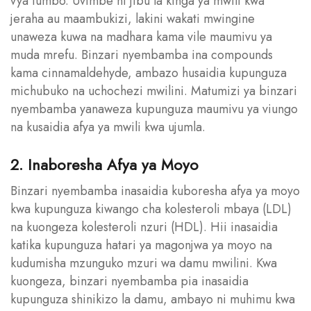
vya tumbo. Uvimbe ni jibu la kinga ya mwili kwa
jeraha au maambukizi, lakini wakati mwingine
unaweza kuwa na madhara kama vile maumivu ya
muda mrefu. Binzari nyembamba ina compounds
kama cinnamaldehyde, ambazo husaidia kupunguza
michubuko na uchochezi mwilini. Matumizi ya binzari
nyembamba yanaweza kupunguza maumivu ya viungo
na kusaidia afya ya mwili kwa ujumla.
2. Inaboresha Afya ya Moyo
Binzari nyembamba inasaidia kuboresha afya ya moyo
kwa kupunguza kiwango cha kolesteroli mbaya (LDL)
na kuongeza kolesteroli nzuri (HDL). Hii inasaidia
katika kupunguza hatari ya magonjwa ya moyo na
kudumisha mzunguko mzuri wa damu mwilini. Kwa
kuongeza, binzari nyembamba pia inasaidia
kupunguza shinikizo la damu, ambayo ni muhimu kwa