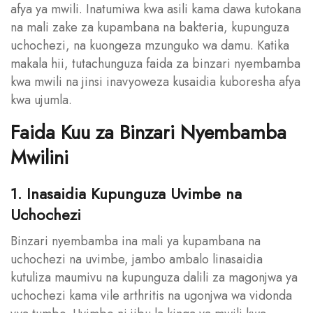
afya ya mwili. Inatumiwa kwa asili kama dawa kutokana
na mali zake za kupambana na bakteria, kupunguza
uchochezi, na kuongeza mzunguko wa damu. Katika
makala hii, tutachunguza faida za binzari nyembamba
kwa mwili na jinsi inavyoweza kusaidia kuboresha afya
kwa ujumla.
Faida Kuu za Binzari Nyembamba
Mwilini
1. Inasaidia Kupunguza Uvimbe na
Uchochezi
Binzari nyembamba ina mali ya kupambana na
uchochezi na uvimbe, jambo ambalo linasaidia
kutuliza maumivu na kupunguza dalili za magonjwa ya
uchochezi kama vile arthritis na ugonjwa wa vidonda