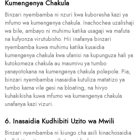
Kumengenya Chakula
Binzari nyembamba ni nzuri kwa kuboresha kazi ya
mfumo wa kumengenya chakula. Inachochea uzalishaji
wa bile, ambayo ni muhimu katika usagaji wa mafuta
na kufyonza virutubisho. Hii inafanya binzari
nyembamba kuwa muhimu katika kusaidia
kumengenya chakula kwa ufanisi na kupunguza hali ya
kutokomeza chakula au maumivu ya tumbo
yanayotokana na kumengenya chakula polepole. Pia,
binzari nyembamba inasaidia kutuliza matatizo ya
tumbo kama vile gesi na bloating, na hivyo
kuhakikisha kuwa mfumo wa kumengenya chakula
unafanya kazi vizuri.
6. Inasaidia Kudhibiti Uzito wa Mwili
Binzari nyembamba ni kiungo cha asili kinachosaidia