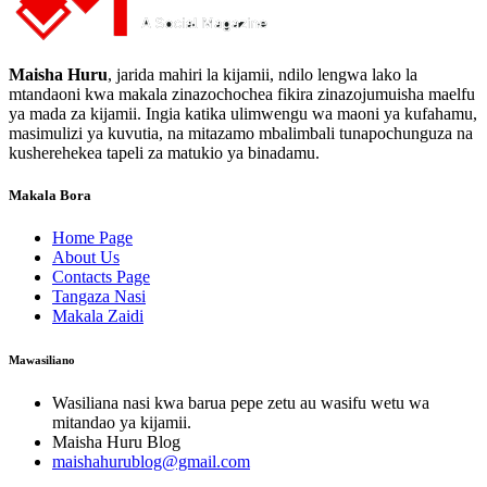
Maisha Huru
, jarida mahiri la kijamii, ndilo lengwa lako la
mtandaoni kwa makala zinazochochea fikira zinazojumuisha maelfu
ya mada za kijamii. Ingia katika ulimwengu wa maoni ya kufahamu,
masimulizi ya kuvutia, na mitazamo mbalimbali tunapochunguza na
kusherehekea tapeli za matukio ya binadamu.
Makala Bora
Home Page
About Us
Contacts Page
Tangaza Nasi
Makala Zaidi
Mawasiliano
Wasiliana nasi kwa barua pepe zetu au wasifu wetu wa
mitandao ya kijamii.
Maisha Huru Blog
maishahurublog@gmail.com