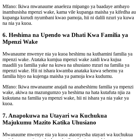
Mfano: Ikiwa mwanaume anaeleza mipango ya baadaye ambayo
inamhusisha mpenzi wake, kama vile kupanga maisha ya kifedha au
kupanga kurudi nyumbani kwao pamoja, hii ni dalili nzuri ya kuwa
na nia ya kuoa.
6. Heshima na Upendo wa Dhati Kwa Familia ya
Mpenzi Wake
Mwanaume mwenye nia ya kuoa heshimu na kuthamini familia ya
mpenzi wake. Atataka kumjua mpenzi wake zaidi kwa kujua
maadili ya familia yake na kuwa na uhusiano mzuri na familia ya
mpenzi wake. Hii ni ishara kwamba anataka kuwa sehemu ya
familia hiyo na kujenga maisha ya pamoja kwa kudumu.
Mfano: Ikiwa mwanaume anajali na anaheshimu familia ya mpenzi
wake, akiwa na mazungumzo ya heshima na hata kutafuta njia za
kukutana na familia ya mpenzi wake, hii ni ishara ya nia yake ya
kuoa.
7. Anapokuwa na Utayari wa Kuchukua
Majukumu Mazito Katika Uhusiano
Mwanaume mwenye nia ya kuoa ataonyesha utayari wa kuchukua