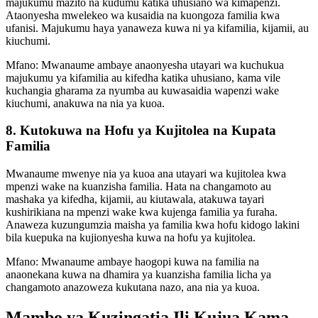
majukumu mazito na kudumu katika uhusiano wa kimapenzi.
Ataonyesha mwelekeo wa kusaidia na kuongoza familia kwa
ufanisi. Majukumu haya yanaweza kuwa ni ya kifamilia, kijamii, au
kiuchumi.
Mfano: Mwanaume ambaye anaonyesha utayari wa kuchukua
majukumu ya kifamilia au kifedha katika uhusiano, kama vile
kuchangia gharama za nyumba au kuwasaidia wapenzi wake
kiuchumi, anakuwa na nia ya kuoa.
8. Kutokuwa na Hofu ya Kujitolea na Kupata
Familia
Mwanaume mwenye nia ya kuoa ana utayari wa kujitolea kwa
mpenzi wake na kuanzisha familia. Hata na changamoto au
mashaka ya kifedha, kijamii, au kiutawala, atakuwa tayari
kushirikiana na mpenzi wake kwa kujenga familia ya furaha.
Anaweza kuzungumzia maisha ya familia kwa hofu kidogo lakini
bila kuepuka na kujionyesha kuwa na hofu ya kujitolea.
Mfano: Mwanaume ambaye haogopi kuwa na familia na
anaonekana kuwa na dhamira ya kuanzisha familia licha ya
changamoto anazoweza kukutana nazo, ana nia ya kuoa.
Mambo ya Kuzingatia Ili Kujua Kama