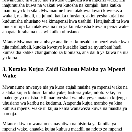
inajumuisha kuwa na wakati wa kutosha na kumjali, hata katika
mambo ya kila siku. Mwanaume huyu atakuwa tayari kuwekeza
wakati, rasilimali, na juhudi katika uhusiano, akionyesha kujali na
kudumisha uhusiano wa kimapenzi kwa usahihi. Hatajitahidi tu kwa
muda mfupi bali atakuwa na nia ya kuhakikisha kuwa mpenzi wake
anapata furaha na ustawi katika uhusiano.
Mfano: Mwanaume ambaye anajitolea kumsaidia mpenzi wake kwa
njia mbalimbali, kutoka kwenye kusaidia kazi za nyumbani hadi
kumsaidia katika changamoto za kibinafsi, ana dalili ya kuwa na nia
ya kuoa.
3. Kutaka Kujua Zaidi Kuhusu Maisha ya Mpenzi
Wake
Mwanaume mwenye nia ya kuoa atajali maisha ya mpenzi wake na
atataka kujua kuhusu familia yake, historia yake, ndoto zake, na
malengo ya maisha. Hii inaonyesha kwamba yeye anataka kujenga
uhusiano wa karibu na kudumu. Atapenda kujua mambo ya kina
kuhusu mpenzi wake ili kujua kama wanaweza kuwa na maisha ya
pamoja.
Mfano: Ikiwa mwanaume anavutiwa na historia ya familia ya
mpenzi wake, anataka kujua kuhusu maadili na ndoto za mpenzi