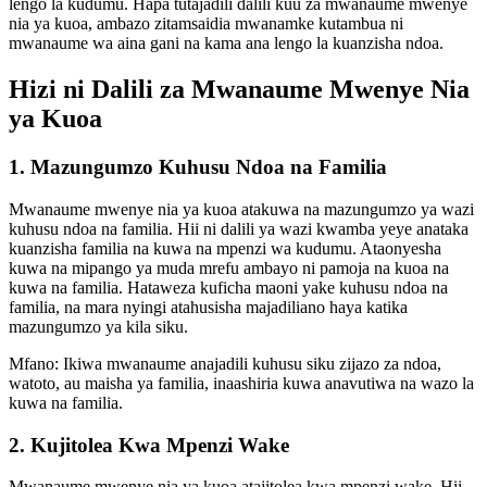
lengo la kudumu. Hapa tutajadili dalili kuu za mwanaume mwenye
nia ya kuoa, ambazo zitamsaidia mwanamke kutambua ni
mwanaume wa aina gani na kama ana lengo la kuanzisha ndoa.
Hizi ni Dalili za Mwanaume Mwenye Nia
ya Kuoa
1. Mazungumzo Kuhusu Ndoa na Familia
Mwanaume mwenye nia ya kuoa atakuwa na mazungumzo ya wazi
kuhusu ndoa na familia. Hii ni dalili ya wazi kwamba yeye anataka
kuanzisha familia na kuwa na mpenzi wa kudumu. Ataonyesha
kuwa na mipango ya muda mrefu ambayo ni pamoja na kuoa na
kuwa na familia. Hataweza kuficha maoni yake kuhusu ndoa na
familia, na mara nyingi atahusisha majadiliano haya katika
mazungumzo ya kila siku.
Mfano: Ikiwa mwanaume anajadili kuhusu siku zijazo za ndoa,
watoto, au maisha ya familia, inaashiria kuwa anavutiwa na wazo la
kuwa na familia.
2. Kujitolea Kwa Mpenzi Wake
Mwanaume mwenye nia ya kuoa atajitolea kwa mpenzi wake. Hii