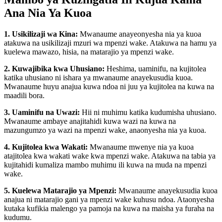
Ana Nia Ya Kuoa
1. Usikilizaji wa Kina:
Mwanaume anayeonyesha nia ya kuoa
atakuwa na usikilizaji mzuri wa mpenzi wake. Atakuwa na hamu ya
kuelewa mawazo, hisia, na matarajio ya mpenzi wake.
2. Kuwajibika kwa Uhusiano:
Heshima, uaminifu, na kujitolea
katika uhusiano ni ishara ya mwanaume anayekusudia kuoa.
Mwanaume huyu anajua kuwa ndoa ni juu ya kujitolea na kuwa na
maadili bora.
3. Uaminifu na Uwazi:
Hii ni muhimu katika kudumisha uhusiano.
Mwanaume ambaye anajitahidi kuwa wazi na kuwa na
mazungumzo ya wazi na mpenzi wake, anaonyesha nia ya kuoa.
4. Kujitolea kwa Wakati:
Mwanaume mwenye nia ya kuoa
atajitolea kwa wakati wake kwa mpenzi wake. Atakuwa na tabia ya
kujitahidi kumaliza mambo muhimu ili kuwa na muda na mpenzi
wake.
5. Kuelewa Matarajio ya Mpenzi:
Mwanaume anayekusudia kuoa
anajua ni matarajio gani ya mpenzi wake kuhusu ndoa. Ataonyesha
kutaka kufikia malengo ya pamoja na kuwa na maisha ya furaha na
kudumu.