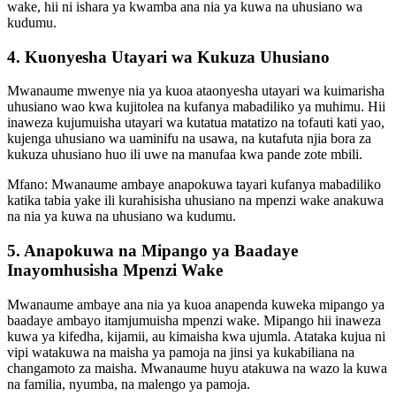
wake, hii ni ishara ya kwamba ana nia ya kuwa na uhusiano wa
kudumu.
4. Kuonyesha Utayari wa Kukuza Uhusiano
Mwanaume mwenye nia ya kuoa ataonyesha utayari wa kuimarisha
uhusiano wao kwa kujitolea na kufanya mabadiliko ya muhimu. Hii
inaweza kujumuisha utayari wa kutatua matatizo na tofauti kati yao,
kujenga uhusiano wa uaminifu na usawa, na kutafuta njia bora za
kukuza uhusiano huo ili uwe na manufaa kwa pande zote mbili.
Mfano: Mwanaume ambaye anapokuwa tayari kufanya mabadiliko
katika tabia yake ili kurahisisha uhusiano na mpenzi wake anakuwa
na nia ya kuwa na uhusiano wa kudumu.
5. Anapokuwa na Mipango ya Baadaye
Inayomhusisha Mpenzi Wake
Mwanaume ambaye ana nia ya kuoa anapenda kuweka mipango ya
baadaye ambayo itamjumuisha mpenzi wake. Mipango hii inaweza
kuwa ya kifedha, kijamii, au kimaisha kwa ujumla. Atataka kujua ni
vipi watakuwa na maisha ya pamoja na jinsi ya kukabiliana na
changamoto za maisha. Mwanaume huyu atakuwa na wazo la kuwa
na familia, nyumba, na malengo ya pamoja.