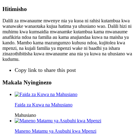
Hitimisho
Dalili za mwanaume mwenye nia ya kuoa ni rahisi kutambua kwa
wanawake wanaotaka kujua hatima ya uhusiano wao. Dalili hizi ni
muhimu kwa kumsaidia mwanamke kutambua kama mwanaume
anafikiria ndoa na familia au kama anajiandaa kuwa na maisha ya
kando. Mambo kama mazungumzo kuhusu ndoa, kujitolea kwa
mpenzi, na kujali familia ya mpenzi wake ni baadhi ya ishara
zinazothibitisha kuwa mwanaume ana nia ya kuwa na uhusiano wa
kudumu.
Copy link to share this post
Makala Nyinginezo
Faida za Kuwa na Mahusiano
Mahusiano
Maneno Matamu ya Asubuhi kwa Mpenzi