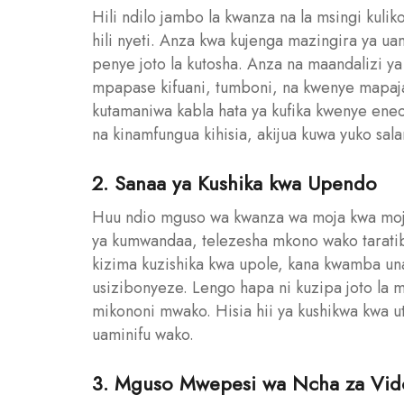
Hili ndilo jambo la kwanza na la msingi ku
hili nyeti. Anza kwa kujenga mazingira ya ua
penye joto la kutosha. Anza na maandalizi y
mpapase kifuani, tumboni, na kwenye mapaja
kutamaniwa kabla hata ya kufika kwenye eneo 
na kinamfungua kihisia, akijua kuwa yuko sa
2. Sanaa ya Kushika kwa Upendo
Huu ndio mguso wa kwanza wa moja kwa moja
ya kumwandaa, telezesha mkono wako taratib
kizima kuzishika kwa upole, kana kwamba un
usizibonyeze. Lengo hapa ni kuzipa joto la 
mikononi mwako. Hisia hii ya kushikwa kwa ut
uaminifu wako.
3. Mguso Mwepesi wa Ncha za Vid