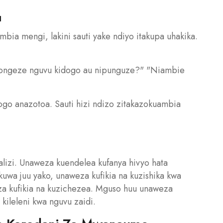
u
bia mengi, lakini sauti yake ndiyo itakupa uhakika.
iongeze nguvu kidogo au nipunguze?" "Niambie
 ndogo anazotoa. Sauti hizi ndizo zitakazokuambia
lizi. Unaweza kuendelea kufanya hivyo hata
uwa juu yako, unaweza kufikia na kuzishika kwa
eza kufikia na kuzichezea. Mguso huu unaweza
kileleni kwa nguvu zaidi.