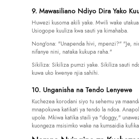
9. Mawasiliano Ndiyo Dira Yako Ku
Huwezi kusoma akili yake. Mwili wake utakuam
Usiogope kuuliza kwa sauti ya kimahaba.
Nong'ona: "Unapenda hivi, mpenzi?" "Je, n
nifanye nini, nataka kukupa raha."
Sikiliza: Sikiliza pumzi yake. Sikiliza sauti
kuwa uko kwenye njia sahihi.
10. Unganisha na Tendo Lenyewe
Kuchezea korodani siyo tu sehemu ya maanda
mnapokuwa katikati ya tendo la ndoa. Anapok
upole. Mkiwa katika staili ya "doggy," unaw
kuongeza msisimko wake na kumsaidia kufika 