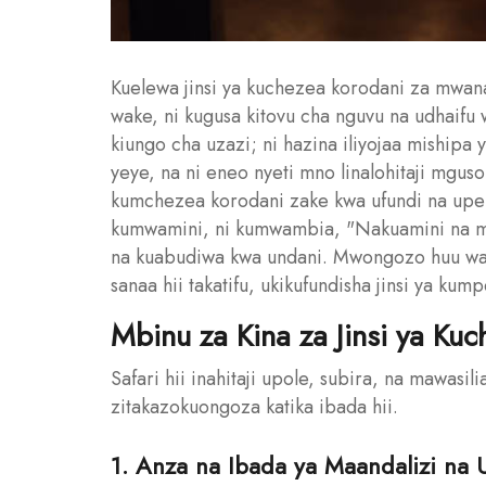
Kuelewa jinsi ya kuchezea korodani za mwan
wake, ni kugusa kitovu cha nguvu na udhaifu 
kiungo cha uzazi; ni hazina iliyojaa miship
yeye, na ni eneo nyeti mno linalohitaji mgu
kumchezea korodani zake kwa ufundi na upen
kumwamini, ni kumwambia, "Nakuamini na mw
na kuabudiwa kwa undani. Mwongozo huu wa 
sanaa hii takatifu, ukikufundisha jinsi ya ku
Mbinu za Kina za Jinsi ya K
Safari hii inahitaji upole, subira, na mawasili
zitakazokuongoza katika ibada hii.
1. Anza na Ibada ya Maandalizi na 