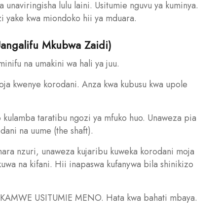
 unaviringisha lulu laini. Usitumie nguvu ya kuminya.
zi yake kwa miondoko hii ya mduara.
angalifu Mkubwa Zaidi)
aminifu na umakini wa hali ya juu.
moja kwenye korodani. Anza kwa kubusu kwa upole
o kulamba taratibu ngozi ya mfuko huo. Unaweza pia
ani na uume (the shaft).
hara nzuri, unaweza kujaribu kuweka korodani moja
uwa na kifani. Hii inapaswa kufanywa bila shinikizo
MWE USITUMIE MENO. Hata kwa bahati mbaya.