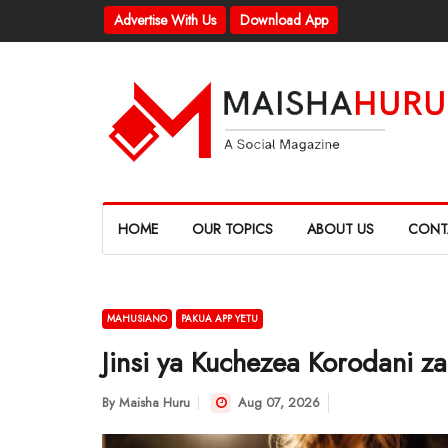
Advertise With Us
Download App
HOME
OUR TOPICS
ABOUT US
CONT
MAHUSIANO
PAKUA APP YETU
Jinsi ya Kuchezea Korodani
By
Maisha Huru
Aug 07, 2026