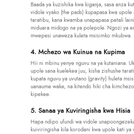
Baada ya kuzishika kwa kiganja, sasa anza ku
vidole vyako (the pads) kupapasa kwa upole 
taratibu, kana kwamba unapapasa petali lain
miduara midogo na ya polepole. Ngozi ya eneo
mwepesi unaweza kuleta msisimko mkubwa.
4. Mchezo wa Kuinua na Kupima
Hii ni mbinu yenye nguvu na ya kutaniana. U
upole sana kuelekea juu, kisha zishushe tarat
kupata nguvu ya uvutano (gravity) huleta ms
uanaume wake, na kitendo hiki cha kimchezo
kipekee.
5. Sanaa ya Kuviringisha kwa Hisia
Hapa ndipo ufundi wa vidole unapoongezeka
kuiviringisha kila korodani kwa upole kati ya