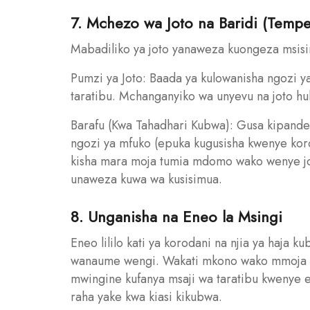
7. Mchezo wa Joto na Baridi (Tempe
Mabadiliko ya joto yanaweza kuongeza msis
Pumzi ya Joto: Baada ya kulowanisha ngozi y
taratibu. Mchanganyiko wa unyevu na joto hul
Barafu (Kwa Tahadhari Kubwa): Gusa kipand
ngozi ya mfuko (epuka kugusisha kwenye ko
kisha mara moja tumia mdomo wako wenye joto
unaweza kuwa wa kusisimua.
8. Unganisha na Eneo la Msingi
Eneo lililo kati ya korodani na njia ya haja ku
wanaume wengi. Wakati mkono wako mmoja u
mwingine kufanya msaji wa taratibu kwenye 
raha yake kwa kiasi kikubwa.