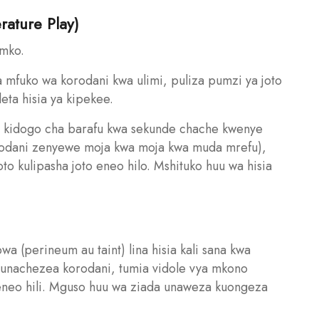
rature Play)
imko.
a mfuko wa korodani kwa ulimi, puliza pumzi ya joto
eta hisia ya kipekee.
e kidogo cha barafu kwa sekunde chache kwenye
rodani zenyewe moja kwa moja kwa muda mrefu),
 kulipasha joto eneo hilo. Mshituko huu wa hisia
bwa (perineum au taint) lina hisia kali sana kwa
nachezea korodani, tumia vidole vya mkono
eneo hili. Mguso huu wa ziada unaweza kuongeza