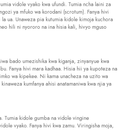
tumia vidole vyako kwa ufundi. Tumia ncha laini za
ngozi ya mfuko wa korodani (scrotum). Fanya hivi
i la ua. Unaweza pia kutumia kidole kimoja kuchora
 hili ni nyororo na ina hisia kali, hivyo mguso
kiwa bado umezishika kwa kiganja, zinyanyue kwa
ibu. Fanya hivi mara kadhaa. Hisia hii ya kupoteza na
isimko wa kipekee. Ni kama unacheza na uzito wa
 kinaweza kumfanya ahisi anatamaniwa kwa njia ya
. Tumia kidole gumba na vidole vingine
 vidole vyako. Fanya hivi kwa zamu. Viringisha moja,