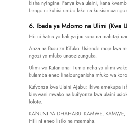
kisha nyingine. Fanya kwa ulaini, kana kwamba
Lengo ni kuhisi umbo lake na kuisisimua ngo
6. Ibada ya Mdomo na Ulimi (Kwa U
Hii ni hatua ya hali ya juu sana na inahitaji u
Anza na Busu za Kifuko: Usiende moja kwa 
ngozi ya mfuko unaozizunguka.
Ulimi wa Kutaniana: Tumia ncha ya ulimi wak
kulamba eneo linalounganisha mfuko wa korod
Kufyonza kwa Ulaini Ajabu: Ikiwa amekupa is
kinywani mwako na kuifyonza kwa ulaini usiok
lolote.
KANUNI YA DHAHABU: KAMWE, KAMWE, KA
Hili ni eneo lisilo na msamaha.