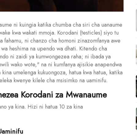
aume ni kuingia katika chumba cha siri cha uanaume
wake kwa wakati mmoja. Korodani (testicles) siyo tu
a ya fahamu, ni chanzo cha homoni zinazomfanya awe
so wa heshima na upendo wa dhati. Kitendo cha
do ni zaidi ya kumwongezea raha; ni ibada ya
ili wako wote," na ni kumfanya ajisikie anapendwa
kina umelenga kukuongoza, hatua kwa hatua, katika
mpeleka kwenye kilele cha msisimko na uaminifu.
uchezea Korodani za Mwanaume
ano ya kina. Hizi ni hatua 10 za kina
Uaminifu