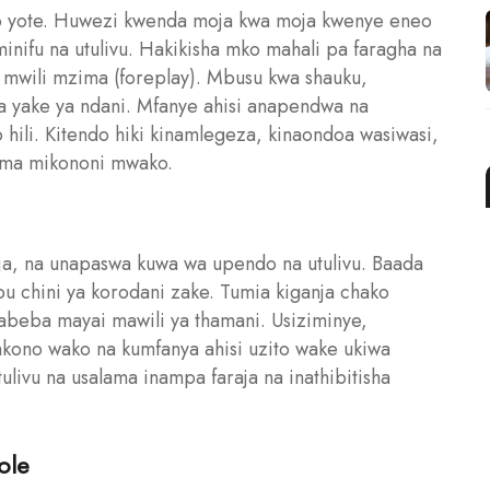
liko yote. Huwezi kwenda moja kwa moja kwenye eneo
minifu na utulivu. Hakikisha mko mahali pa faragha na
a mwili mzima (foreplay). Mbusu kwa shauku,
 yake ya ndani. Mfanye ahisi anapendwa na
hili. Kitendo hiki kinamlegeza, kinaondoa wasiwasi,
lama mikononi mwako.
, na unapaswa kuwa wa upendo na utulivu. Baada
u chini ya korodani zake. Tumia kiganja chako
abeba mayai mawili ya thamani. Usiziminye,
mkono wako na kumfanya ahisi uzito wake ukiwa
ulivu na usalama inampa faraja na inathibitisha
ole