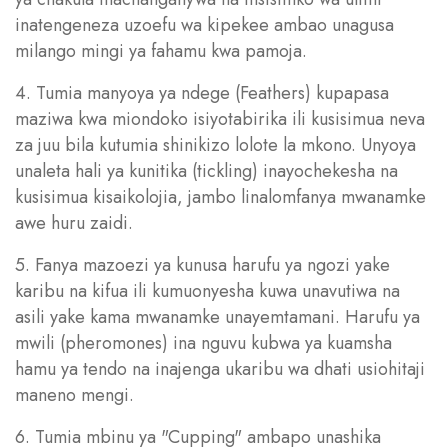
inatengeneza uzoefu wa kipekee ambao unagusa
milango mingi ya fahamu kwa pamoja.
4. Tumia manyoya ya ndege (Feathers) kupapasa
maziwa kwa miondoko isiyotabirika ili kusisimua neva
za juu bila kutumia shinikizo lolote la mkono. Unyoya
unaleta hali ya kunitika (tickling) inayochekesha na
kusisimua kisaikolojia, jambo linalomfanya mwanamke
awe huru zaidi.
5. Fanya mazoezi ya kunusa harufu ya ngozi yake
karibu na kifua ili kumuonyesha kuwa unavutiwa na
asili yake kama mwanamke unayemtamani. Harufu ya
mwili (pheromones) ina nguvu kubwa ya kuamsha
hamu ya tendo na inajenga ukaribu wa dhati usiohitaji
maneno mengi.
6. Tumia mbinu ya "Cupping" ambapo unashika