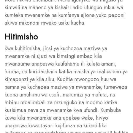
kimwili na maneno ya kishairi ndio ufunguo mkuu wa
kumteka mwanamke na kumfanya ajione yuko peponi
akiwa mikononi mwako usiku kucha.
Hitimisho
Kwa kuhitimisha, jinsi ya kuchezea maziwa ya
mwanamke ni ujuzi wa kimsingi ambao kila
mwanaume anapaswa kuufahamu ili kuleta amani,
furaha, na kuridhishana katika maisha ya mahusiano ya
kimapenzi ya kila siku. Kupitia mwongozo huu wa
namna ya kuchezea maziwa ya mwanamke, tumeweza
kuona umuhimu wa usafi, matumizi ya mafuta, na
mbinu mbalimbali za mzunguko na mdomo katika
kusisimua neva za mwanamke kwa ufundi. Kumbuka
kuwa kila mwanamke ana upekee wake, hivyo
unapaswa kuwa tayari kujifunza na kubadilika