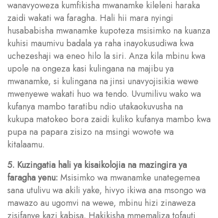
wanavyoweza kumfikisha mwanamke kileleni haraka
zaidi wakati wa faragha. Hali hii mara nyingi
husababisha mwanamke kupoteza msisimko na kuanza
kuhisi maumivu badala ya raha inayokusudiwa kwa
uchezeshaji wa eneo hilo la siri. Anza kila mbinu kwa
upole na ongeza kasi kulingana na majibu ya
mwanamke, si kulingana na jinsi unavyojisikia wewe
mwenyewe wakati huo wa tendo. Uvumilivu wako wa
kufanya mambo taratibu ndio utakaokuvusha na
kukupa matokeo bora zaidi kuliko kufanya mambo kwa
pupa na papara zisizo na msingi wowote wa
kitalaamu.
5. Kuzingatia hali ya kisaikolojia na mazingira ya
faragha yenu:
Msisimko wa mwanamke unategemea
sana utulivu wa akili yake, hivyo ikiwa ana msongo wa
mawazo au ugomvi na wewe, mbinu hizi zinaweza
zisifanye kazi kabisa. Hakikisha mmemaliza tofauti