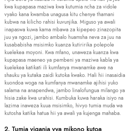
kwa kupapasa maziwa kwa kutumia ncha za vidole
vyako kana kwamba unagusa kitu chenye thamani
kubwa na kilicho rahisi kuvunjika. Miguso ya awali
inapaswa kuwa kama mbawa za kipepeo zinazopita
juu ya ngozi, jambo ambalo huamsha neva za juu na
kusababisha msisimko kuanza kutiririka polepole
kuelekea moyoni. Kwa mfano, unaweza kuanza kwa
kupapasa maeneo ya pembeni ya maziwa kabla ya
kuelekea katikati ili kumfanya mwanamke awe na
shauku ya kutaka zaidi kutoka kwako. Hali hii inasaidia
kuondoa woga na kumfanya mwanamke ajihisi yuko
salama na anapendwa, jambo linalofungua milango ya
hisia zake kwa urahisi. Kumbuka kuwa haraka isiyo na
lazima inaweza kuua msisimko, hivyo tumia muda wa
kutosha katika hatua hii ya awali ya kujenga mahaba.
2. Tumia viganja vya mikono kutoa