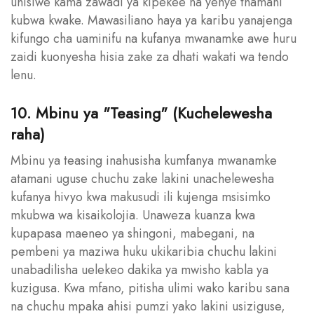
uhisiwe kama zawadi ya kipekee na yenye thamani
kubwa kwake. Mawasiliano haya ya karibu yanajenga
kifungo cha uaminifu na kufanya mwanamke awe huru
zaidi kuonyesha hisia zake za dhati wakati wa tendo
lenu.
10. Mbinu ya "Teasing" (Kuchelewesha
raha)
Mbinu ya teasing inahusisha kumfanya mwanamke
atamani uguse chuchu zake lakini unachelewesha
kufanya hivyo kwa makusudi ili kujenga msisimko
mkubwa wa kisaikolojia. Unaweza kuanza kwa
kupapasa maeneo ya shingoni, mabegani, na
pembeni ya maziwa huku ukikaribia chuchu lakini
unabadilisha uelekeo dakika ya mwisho kabla ya
kuzigusa. Kwa mfano, pitisha ulimi wako karibu sana
na chuchu mpaka ahisi pumzi yako lakini usiziguse,