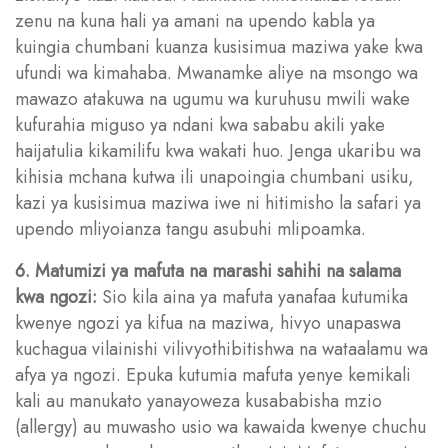
zenu na kuna hali ya amani na upendo kabla ya
kuingia chumbani kuanza kusisimua maziwa yake kwa
ufundi wa kimahaba. Mwanamke aliye na msongo wa
mawazo atakuwa na ugumu wa kuruhusu mwili wake
kufurahia miguso ya ndani kwa sababu akili yake
haijatulia kikamilifu kwa wakati huo. Jenga ukaribu wa
kihisia mchana kutwa ili unapoingia chumbani usiku,
kazi ya kusisimua maziwa iwe ni hitimisho la safari ya
upendo mliyoianza tangu asubuhi mlipoamka.
6. Matumizi ya mafuta na marashi sahihi na salama
kwa ngozi:
Sio kila aina ya mafuta yanafaa kutumika
kwenye ngozi ya kifua na maziwa, hivyo unapaswa
kuchagua vilainishi vilivyothibitishwa na wataalamu wa
afya ya ngozi. Epuka kutumia mafuta yenye kemikali
kali au manukato yanayoweza kusababisha mzio
(allergy) au muwasho usio wa kawaida kwenye chuchu