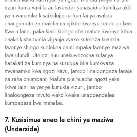
nzuri kama vanilla au lavender yanasaidia kutuliza akili
ya mwanamke kisaikolojia na kumfanya asahau
changamoto za maisha na ajikite kwenye tendo pekee.
Kwa mfano, paka kiasi kidogo cha mafuta kwenye kifua
chake kisha tumia viganja vyako kuteleza kuanzia
kwenye shingo kuelekea chini mpaka kwenye maziwa
kwa ufundi. Utelezi huu unakuwezesha kufanya
harakati za kuminya na kusugua bila kumkwaza
mwanamke kwa ngozi kavu, jambo linaloongeza faraja
na raha chumbani. Mafuta pia huacha ngozi yake
ikiwa laini na yenye kunukia vizuri, jambo
linaloongeza mvuto wako kwake unapoendelea
kumpapasa kwa mahaba.
7. Kusisimua eneo la chini ya maziwa
(Underside)