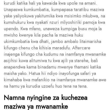
kurudi katika hali ya kawaida kwa upole na amani.
Unapaswa kumkumbatia, kumpapasa taratibu maziwa
yake yaliyokuwa yakitumika kwa msisimko mkubwa, na
kumshukuru kwa nyakati nzuri mliyoshiriki pamoja kwa
upendo. Kwa mfano, unaweza kumpiga busu moja la
mwisho kwenye kila pacha la maziwa huku
ukimkumbatia kwa dhati, jambo ambalo litaimarisha
kifungo chenu cha kihisia maradufu. Aftercare
inajenga kifungo cha kudumu na inamfanya mwanamke
asijihisi kuwa alitumiwa tu kwa ajili ya starehe, bali
anapendwa kama binadamu mwenye thamani katika
maisha yako. Hatua hii ndiyo inayofunga safari ya
kimahaba kwa mafanikio na inamfanya mwanamke awe
na hamu ya kurudia uzoefu huo tena na tena.
Namna nyingine za kuchezea
maziwa ya mwanamke