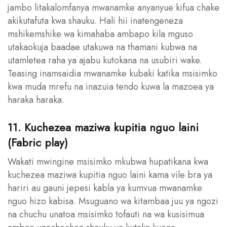
jambo litakalomfanya mwanamke anyanyue kifua chake
akikutafuta kwa shauku. Hali hii inatengeneza
mshikemshike wa kimahaba ambapo kila mguso
utakaokuja baadae utakuwa na thamani kubwa na
utamletea raha ya ajabu kutokana na usubiri wake.
Teasing inamsaidia mwanamke kubaki katika msisimko
kwa muda mrefu na inazuia tendo kuwa la mazoea ya
haraka haraka.
11. Kuchezea maziwa kupitia nguo laini
(Fabric play)
Wakati mwingine msisimko mkubwa hupatikana kwa
kuchezea maziwa kupitia nguo laini kama vile bra ya
hariri au gauni jepesi kabla ya kumvua mwanamke
nguo hizo kabisa. Msuguano wa kitambaa juu ya ngozi
na chuchu unatoa msisimko tofauti na wa kusisimua