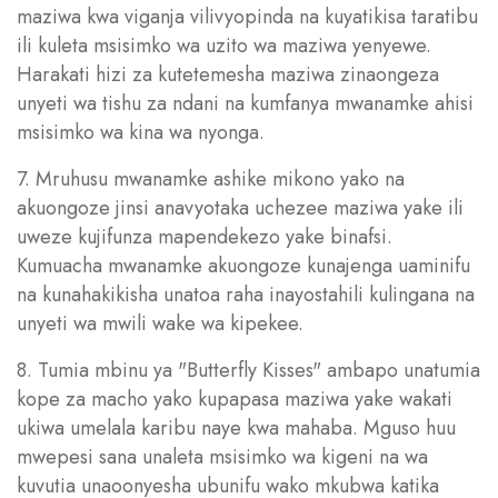
maziwa kwa viganja vilivyopinda na kuyatikisa taratibu
ili kuleta msisimko wa uzito wa maziwa yenyewe.
Harakati hizi za kutetemesha maziwa zinaongeza
unyeti wa tishu za ndani na kumfanya mwanamke ahisi
msisimko wa kina wa nyonga.
7. Mruhusu mwanamke ashike mikono yako na
akuongoze jinsi anavyotaka uchezee maziwa yake ili
uweze kujifunza mapendekezo yake binafsi.
Kumuacha mwanamke akuongoze kunajenga uaminifu
na kunahakikisha unatoa raha inayostahili kulingana na
unyeti wa mwili wake wa kipekee.
8. Tumia mbinu ya "Butterfly Kisses" ambapo unatumia
kope za macho yako kupapasa maziwa yake wakati
ukiwa umelala karibu naye kwa mahaba. Mguso huu
mwepesi sana unaleta msisimko wa kigeni na wa
kuvutia unaoonyesha ubunifu wako mkubwa katika