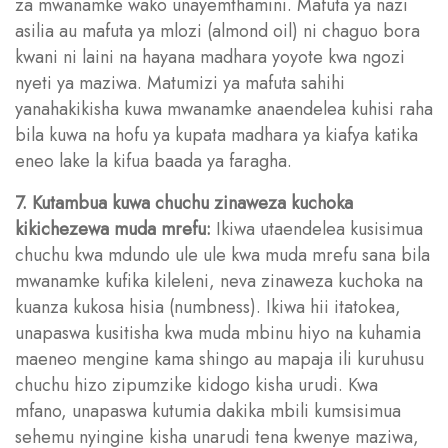
za mwanamke wako unayemthamini. Mafuta ya nazi
asilia au mafuta ya mlozi (almond oil) ni chaguo bora
kwani ni laini na hayana madhara yoyote kwa ngozi
nyeti ya maziwa. Matumizi ya mafuta sahihi
yanahakikisha kuwa mwanamke anaendelea kuhisi raha
bila kuwa na hofu ya kupata madhara ya kiafya katika
eneo lake la kifua baada ya faragha.
7. Kutambua kuwa chuchu zinaweza kuchoka
kikichezewa muda mrefu:
Ikiwa utaendelea kusisimua
chuchu kwa mdundo ule ule kwa muda mrefu sana bila
mwanamke kufika kileleni, neva zinaweza kuchoka na
kuanza kukosa hisia (numbness). Ikiwa hii itatokea,
unapaswa kusitisha kwa muda mbinu hiyo na kuhamia
maeneo mengine kama shingo au mapaja ili kuruhusu
chuchu hizo zipumzike kidogo kisha urudi. Kwa
mfano, unapaswa kutumia dakika mbili kumsisimua
sehemu nyingine kisha unarudi tena kwenye maziwa,