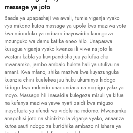
massage ya joto
Baada ya upapashaji wa awali, tumia viganja vyako
vya mikono kutoa massage ya upole kwa maziwa yote
kwa miondoko ya mduara inayosaidia kuongeza
mzunguko wa damu katika eneo hilo. Unapaswa
kusugua viganja vyako kwanza ili viwe na joto la
wastani kabla ya kuvipandisha juu ya kifua cha
mwanamke, jambo ambalo huleta hali ya utulivu na
amani. Kwa mfano, shika maziwa kwa kuyazunguka
kuanzia chini kuelekea juu huku ukuminya kidogo
kidogo kwa mdundo unaoendana na mapigo yake ya
moyo. Massage hii inasaidia kulegeza misuli ya kifua
na kufanya maziwa yawe nyeti zaidi kwa miguso
inayofuata ya ufundi wa vidole na mdomo. Mwanamke
anapohisi joto na shinikizo la viganja vyako, anaanza
kutoa sauti ndogo za kuridhika ambazo ni ishara ya