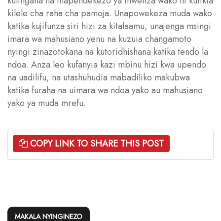
kulingana na mapendekezo ya mwenza wako ili kufikia
kilele cha raha cha pamoja. Unapowekeza muda wako
katika kujifunza siri hizi za kitalaamu, unajenga msingi
imara wa mahusiano yenu na kuzuia changamoto
nyingi zinazotokana na kutoridhishana katika tendo la
ndoa. Anza leo kufanyia kazi mbinu hizi kwa upendo
na uadilifu, na utashuhudia mabadiliko makubwa
katika furaha na uimara wa ndoa yako au mahusiano
yako ya muda mrefu.
COPY LINK TO SHARE THIS POST
MAKALA NYINGINEZO