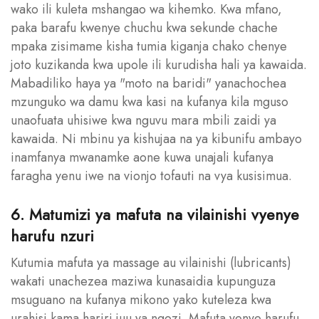
wako ili kuleta mshangao wa kihemko. Kwa mfano,
paka barafu kwenye chuchu kwa sekunde chache
mpaka zisimame kisha tumia kiganja chako chenye
joto kuzikanda kwa upole ili kurudisha hali ya kawaida.
Mabadiliko haya ya "moto na baridi" yanachochea
mzunguko wa damu kwa kasi na kufanya kila mguso
unaofuata uhisiwe kwa nguvu mara mbili zaidi ya
kawaida. Ni mbinu ya kishujaa na ya kibunifu ambayo
inamfanya mwanamke aone kuwa unajali kufanya
faragha yenu iwe na vionjo tofauti na vya kusisimua.
6. Matumizi ya mafuta na vilainishi vyenye
harufu nzuri
Kutumia mafuta ya massage au vilainishi (lubricants)
wakati unachezea maziwa kunasaidia kupunguza
msuguano na kufanya mikono yako kuteleza kwa
urahisi kama hariri juu ya ngozi. Mafuta yenye harufu