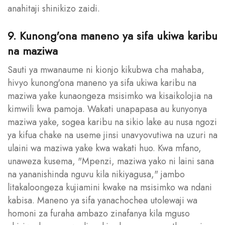
anahitaji shinikizo zaidi.
9. Kunong'ona maneno ya sifa ukiwa karibu
na maziwa
Sauti ya mwanaume ni kionjo kikubwa cha mahaba,
hivyo kunong'ona maneno ya sifa ukiwa karibu na
maziwa yake kunaongeza msisimko wa kisaikolojia na
kimwili kwa pamoja. Wakati unapapasa au kunyonya
maziwa yake, sogea karibu na sikio lake au nusa ngozi
ya kifua chake na useme jinsi unavyovutiwa na uzuri na
ulaini wa maziwa yake kwa wakati huo. Kwa mfano,
unaweza kusema, "Mpenzi, maziwa yako ni laini sana
na yananishinda nguvu kila nikiyagusa," jambo
litakaloongeza kujiamini kwake na msisimko wa ndani
kabisa. Maneno ya sifa yanachochea utolewaji wa
homoni za furaha ambazo zinafanya kila mguso