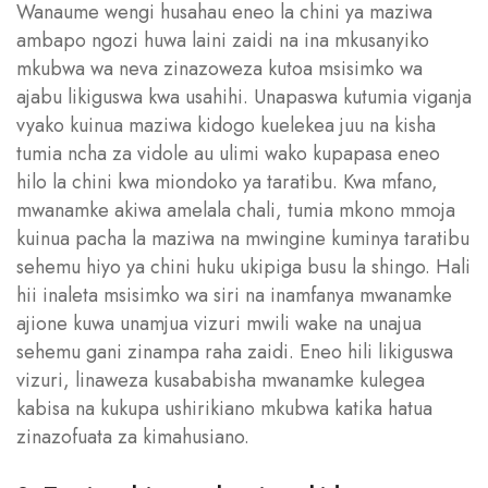
Wanaume wengi husahau eneo la chini ya maziwa
ambapo ngozi huwa laini zaidi na ina mkusanyiko
mkubwa wa neva zinazoweza kutoa msisimko wa
ajabu likiguswa kwa usahihi. Unapaswa kutumia viganja
vyako kuinua maziwa kidogo kuelekea juu na kisha
tumia ncha za vidole au ulimi wako kupapasa eneo
hilo la chini kwa miondoko ya taratibu. Kwa mfano,
mwanamke akiwa amelala chali, tumia mkono mmoja
kuinua pacha la maziwa na mwingine kuminya taratibu
sehemu hiyo ya chini huku ukipiga busu la shingo. Hali
hii inaleta msisimko wa siri na inamfanya mwanamke
ajione kuwa unamjua vizuri mwili wake na unajua
sehemu gani zinampa raha zaidi. Eneo hili likiguswa
vizuri, linaweza kusababisha mwanamke kulegea
kabisa na kukupa ushirikiano mkubwa katika hatua
zinazofuata za kimahusiano.