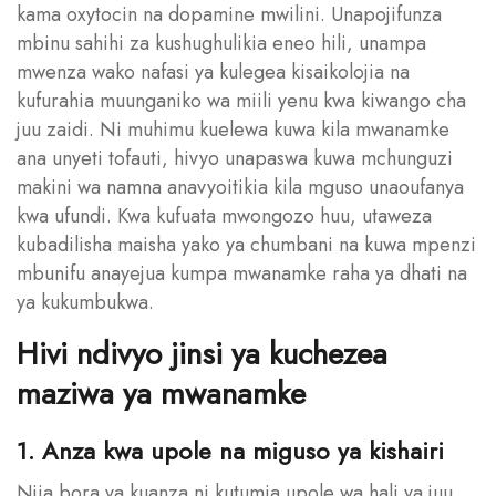
kama oxytocin na dopamine mwilini. Unapojifunza
mbinu sahihi za kushughulikia eneo hili, unampa
mwenza wako nafasi ya kulegea kisaikolojia na
kufurahia muunganiko wa miili yenu kwa kiwango cha
juu zaidi. Ni muhimu kuelewa kuwa kila mwanamke
ana unyeti tofauti, hivyo unapaswa kuwa mchunguzi
makini wa namna anavyoitikia kila mguso unaoufanya
kwa ufundi. Kwa kufuata mwongozo huu, utaweza
kubadilisha maisha yako ya chumbani na kuwa mpenzi
mbunifu anayejua kumpa mwanamke raha ya dhati na
ya kukumbukwa.
Hivi ndivyo jinsi ya kuchezea
maziwa ya mwanamke
1. Anza kwa upole na miguso ya kishairi
Njia bora ya kuanza ni kutumia upole wa hali ya juu