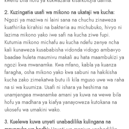
kwenu bila hofu ya kukwazana kisaikolojia daima.
2. Kuzingatia usafi wa mikono na ukataji wa kucha:
Ngozi ya maziwa ni laini sana na chuchu zinaweza
kuathirika kirahisi na bakteria au michubuko, hivyo ni
lazima mikono yako iwe safi na kucha ziwe fupi.
Kutumia mikono michafu au kucha ndefu zenye ncha
kali kunaweza kusababisha vidonda vidogo ambavyo
baadae huleta maumivu makali au hata maambukizi ya
ngozi kwa mwanamke. Kwa mfano, kabla ya kuanza
faragha, osha mikono yako kwa sabuni na hakikisha
kucha zako zimekatwa butu ili kila mguso uwe wa raha
na si wa kuumiza. Usafi ni ishara ya heshima na
unamjengea mwanamke amani ya kuwa na wewe bila
hofu ya madhara ya kiafya yanayoweza kutokana na
ukosefu wa umakini wako.
3. Kuelewa kuwa unyeti unabadilika kulingana na