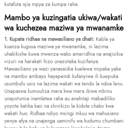
kutafuta njia mpya za kumpa raha.
Mambo ya kuzingatia ukiwa/wakati
wa kuchezea maziwa ya mwanamke
1. Kupata ridhaa na mawasiliano ya dhati:
Kabla ya
kuanza kugusa maziwa ya mwanamke, ni lazima
uhakikishe kuwa mwenza wako ameridhia na anajisikia
vizuri na harakati hizo unazotaka kuzifanya.
Mawasiliano ya wazi yanasaidia kuelewa mipaka yake
na mambo ambayo hayapendi kufanyiwa ili kuepuka
usumbufu usio na lazima wakati wa tendo la ndoa lenu.
Unapaswa kumuuliza mara kwa mara ikiwa mbinu
unayotumia inamletea raha au anahitaji mabadiliko
yoyote katika kasi na shinikizo la kidole chako kwa
wakati huo. Ridhaa ndiyo msingi mkuu wa mahusiano
yenye afya na unajenga uaminifu wa kudumu chumbani