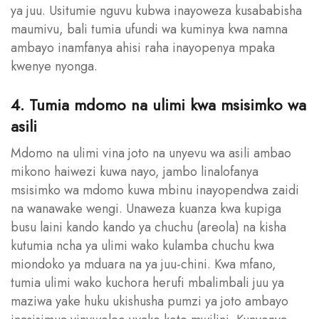
ya juu. Usitumie nguvu kubwa inayoweza kusababisha
maumivu, bali tumia ufundi wa kuminya kwa namna
ambayo inamfanya ahisi raha inayopenya mpaka
kwenye nyonga.
4. Tumia mdomo na ulimi kwa msisimko wa
asili
Mdomo na ulimi vina joto na unyevu wa asili ambao
mikono haiwezi kuwa nayo, jambo linalofanya
msisimko wa mdomo kuwa mbinu inayopendwa zaidi
na wanawake wengi. Unaweza kuanza kwa kupiga
busu laini kando kando ya chuchu (areola) na kisha
kutumia ncha ya ulimi wako kulamba chuchu kwa
miondoko ya mduara na ya juu-chini. Kwa mfano,
tumia ulimi wako kuchora herufi mbalimbali juu ya
maziwa yake huku ukishusha pumzi ya joto ambayo