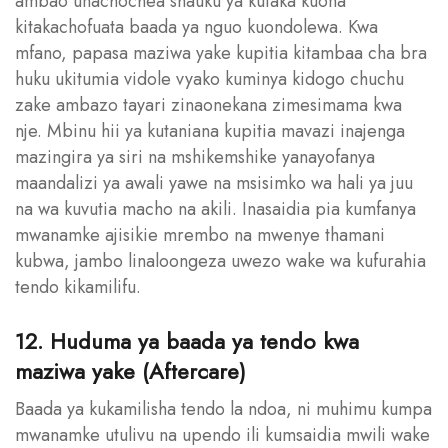
ambao unachochea shauku ya kutaka kuona
kitakachofuata baada ya nguo kuondolewa. Kwa
mfano, papasa maziwa yake kupitia kitambaa cha bra
huku ukitumia vidole vyako kuminya kidogo chuchu
zake ambazo tayari zinaonekana zimesimama kwa
nje. Mbinu hii ya kutaniana kupitia mavazi inajenga
mazingira ya siri na mshikemshike yanayofanya
maandalizi ya awali yawe na msisimko wa hali ya juu
na wa kuvutia macho na akili. Inasaidia pia kumfanya
mwanamke ajisikie mrembo na mwenye thamani
kubwa, jambo linaloongeza uwezo wake wa kufurahia
tendo kikamilifu.
12. Huduma ya baada ya tendo kwa
maziwa yake (Aftercare)
Baada ya kukamilisha tendo la ndoa, ni muhimu kumpa
mwanamke utulivu na upendo ili kumsaidia mwili wake