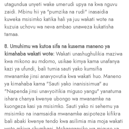
utagundua unyeti wake umerudi upya na kwa nguvu
zaidi. Mbinu hii ya "pumzika na rudi" inasaidia
kuweka msisimko katika hali ya juu wakati wote na
kuzuia uchovu wa neva ambao unaweza kukatisha
tamaa.
8. Umuhimu wa kutoa sifa na kusema maneno ya
kimahaba wakati wote:
Wakati unashughulikia maziwa
kwa mikono au mdomo, usikae kimya kama unafanya
kazi ya ufundi, bali tumia sauti yako kumsifia
mwanamke jinsi anavyovutia kwa wakati huo. Maneno
ya kimahaba kama "Sauti yako inanisisimua" au
"Napenda jinsi unavyoitikia miguso yangu" yanatuma
ishara chanya kwenye ubongo wa mwanamke na
kuongeza kasi ya msisimko. Sauti yako ni sehemu ya
msisimko na inamsaidia mwanamke asipoteze kifikra
bali abaki kwenye tendo kwa asilimia mia moja wakati
wote mkiwa chumbani. Mchanganyiko wa miguso ya