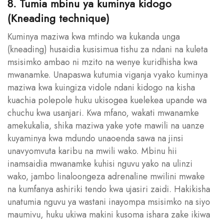
8. Tumia mbinu ya kuminya kidogo
(Kneading technique)
Kuminya maziwa kwa mtindo wa kukanda unga
(kneading) husaidia kusisimua tishu za ndani na kuleta
msisimko ambao ni mzito na wenye kuridhisha kwa
mwanamke. Unapaswa kutumia viganja vyako kuminya
maziwa kwa kuingiza vidole ndani kidogo na kisha
kuachia polepole huku ukisogea kuelekea upande wa
chuchu kwa usanjari. Kwa mfano, wakati mwanamke
amekukalia, shika maziwa yake yote mawili na uanze
kuyaminya kwa mdundo unaoenda sawa na jinsi
unavyomvuta karibu na mwili wako. Mbinu hii
inamsaidia mwanamke kuhisi nguvu yako na ulinzi
wako, jambo linaloongeza adrenaline mwilini mwake
na kumfanya ashiriki tendo kwa ujasiri zaidi. Hakikisha
unatumia nguvu ya wastani inayompa msisimko na siyo
maumivu, huku ukiwa makini kusoma ishara zake ikiwa