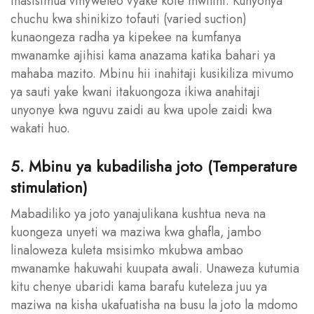
inasisimua vinyweleo vyake kote mwilini. Kunyonya
chuchu kwa shinikizo tofauti (varied suction)
kunaongeza radha ya kipekee na kumfanya
mwanamke ajihisi kama anazama katika bahari ya
mahaba mazito. Mbinu hii inahitaji kusikiliza mivumo
ya sauti yake kwani itakuongoza ikiwa anahitaji
unyonye kwa nguvu zaidi au kwa upole zaidi kwa
wakati huo.
5. Mbinu ya kubadilisha joto (Temperature
stimulation)
Mabadiliko ya joto yanajulikana kushtua neva na
kuongeza unyeti wa maziwa kwa ghafla, jambo
linaloweza kuleta msisimko mkubwa ambao
mwanamke hakuwahi kuupata awali. Unaweza kutumia
kitu chenye ubaridi kama barafu kuteleza juu ya
maziwa na kisha ukafuatisha na busu la joto la mdomo