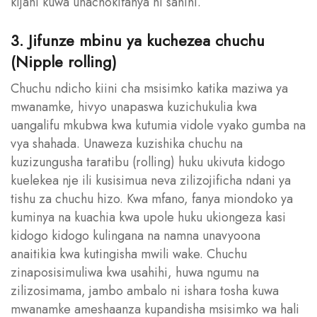
kijani kuwa unachokifanya ni sahihi.
3. Jifunze mbinu ya kuchezea chuchu
(Nipple rolling)
Chuchu ndicho kiini cha msisimko katika maziwa ya
mwanamke, hivyo unapaswa kuzichukulia kwa
uangalifu mkubwa kwa kutumia vidole vyako gumba na
vya shahada. Unaweza kuzishika chuchu na
kuzizungusha taratibu (rolling) huku ukivuta kidogo
kuelekea nje ili kusisimua neva zilizojificha ndani ya
tishu za chuchu hizo. Kwa mfano, fanya miondoko ya
kuminya na kuachia kwa upole huku ukiongeza kasi
kidogo kidogo kulingana na namna unavyoona
anaitikia kwa kutingisha mwili wake. Chuchu
zinaposisimuliwa kwa usahihi, huwa ngumu na
zilizosimama, jambo ambalo ni ishara tosha kuwa
mwanamke ameshaanza kupandisha msisimko wa hali