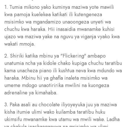
1. Tumia mikono yako kuminya maziwa yote mawili
kwa pamoja kuelekea katikati ili kutengeneza
msisimko wa mgandamizo unaoongeza unyeti wa
chuchu kwa haraka. Hii inasaidia mwanamke kuhisi
ujazo wa maziwa yake na nguvu ya viganja vyako kwa
wakati mmoja.
2. Shiriki katika mbinu ya "Flickering" ambapo
unatumia ncha ya kidole chako kupiga chuchu taratibu
kama unacheza piano ili kushtua neva kwa mdundo wa
haraka. Mbinu hii ya ghafla inaleta msisimko wa
umeme mdogo unaotiririka mwilini na kuongeza
adrenaline ya kimahaba.
3. Paka asali au chocolate iliyoyeyuka juu ya maziwa
kisha itumie ulimi wako kuilamba taratibu huku
ukimsifu mwanamke kwa utamu wa mwili wake. Ladha
ya chakula inachanganywa na msisimko wa ulimi