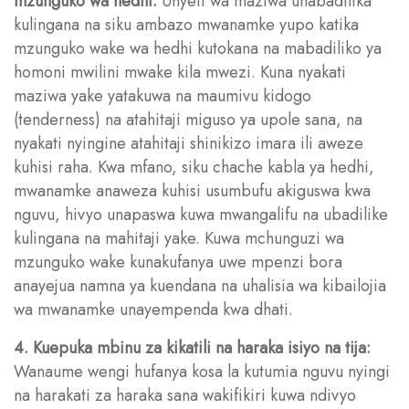
mzunguko wa hedhi:
Unyeti wa maziwa unabadilika
kulingana na siku ambazo mwanamke yupo katika
mzunguko wake wa hedhi kutokana na mabadiliko ya
homoni mwilini mwake kila mwezi. Kuna nyakati
maziwa yake yatakuwa na maumivu kidogo
(tenderness) na atahitaji miguso ya upole sana, na
nyakati nyingine atahitaji shinikizo imara ili aweze
kuhisi raha. Kwa mfano, siku chache kabla ya hedhi,
mwanamke anaweza kuhisi usumbufu akiguswa kwa
nguvu, hivyo unapaswa kuwa mwangalifu na ubadilike
kulingana na mahitaji yake. Kuwa mchunguzi wa
mzunguko wake kunakufanya uwe mpenzi bora
anayejua namna ya kuendana na uhalisia wa kibailojia
wa mwanamke unayempenda kwa dhati.
4. Kuepuka mbinu za kikatili na haraka isiyo na tija:
Wanaume wengi hufanya kosa la kutumia nguvu nyingi
na harakati za haraka sana wakifikiri kuwa ndivyo