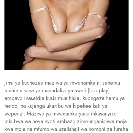
Jinsi ya kuchezea maziwa ya mwanamke ni sehemu
muhimu sana ya maandalizi ya awali (foreplay)
ambayo inasaidia kusisimua hisia, kuongeza hamu ya
tendo, na kujenga ukaribu wa kipekee kati ya
wapenzi. Maziwa ya mwanamke yana mkusanyiko
mkubwa wa neva nyeti ambazo zimeunganishwa moja
kwa moja na mfumo wa uzalishaji wa homoni za furaha