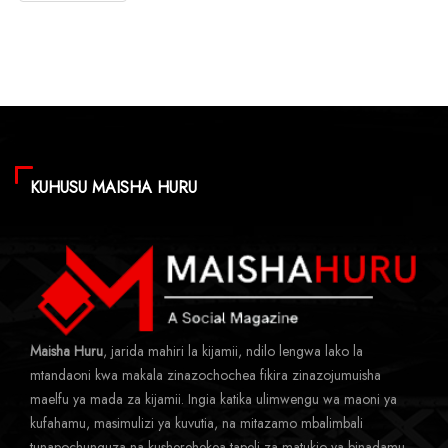
KUHUSU MAISHA HURU
Maisha Huru
, jarida mahiri la kijamii, ndilo lengwa lako la
mtandaoni kwa makala zinazochochea fikira zinazojumuisha
maelfu ya mada za kijamii. Ingia katika ulimwengu wa maoni ya
kufahamu, masimulizi ya kuvutia, na mitazamo mbalimbali
tunapochunguza na kusherehekea tapeli za matukio ya binadamu.