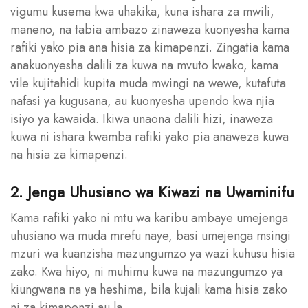
vigumu kusema kwa uhakika, kuna ishara za mwili,
maneno, na tabia ambazo zinaweza kuonyesha kama
rafiki yako pia ana hisia za kimapenzi. Zingatia kama
anakuonyesha dalili za kuwa na mvuto kwako, kama
vile kujitahidi kupita muda mwingi na wewe, kutafuta
nafasi ya kugusana, au kuonyesha upendo kwa njia
isiyo ya kawaida. Ikiwa unaona dalili hizi, inaweza
kuwa ni ishara kwamba rafiki yako pia anaweza kuwa
na hisia za kimapenzi.
2. Jenga Uhusiano wa Kiwazi na Uwaminifu
Kama rafiki yako ni mtu wa karibu ambaye umejenga
uhusiano wa muda mrefu naye, basi umejenga msingi
mzuri wa kuanzisha mazungumzo ya wazi kuhusu hisia
zako. Kwa hiyo, ni muhimu kuwa na mazungumzo ya
kiungwana na ya heshima, bila kujali kama hisia zako
ni za kimapenzi au la.