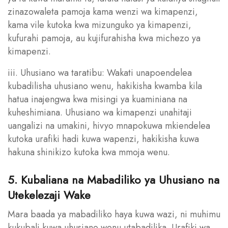
zinazowaleta pamoja kama wenzi wa kimapenzi,
kama vile kutoka kwa mizunguko ya kimapenzi,
kufurahi pamoja, au kujifurahisha kwa michezo ya
kimapenzi.
iii. Uhusiano wa taratibu: Wakati unapoendelea
kubadilisha uhusiano wenu, hakikisha kwamba kila
hatua inajengwa kwa misingi ya kuaminiana na
kuheshimiana. Uhusiano wa kimapenzi unahitaji
uangalizi na umakini, hivyo mnapokuwa mkiendelea
kutoka urafiki hadi kuwa wapenzi, hakikisha kuwa
hakuna shinikizo kutoka kwa mmoja wenu.
5. Kubaliana na Mabadiliko ya Uhusiano na
Utekelezaji Wake
Mara baada ya mabadiliko haya kuwa wazi, ni muhimu
kukubali kuwa uhusiano wenu utabadilika. Urafiki wa