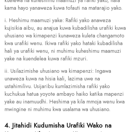
kuelewa na kuheshimu maamuzi ya rafiki yako, hata
kama hayo yanaweza kuwa tofauti na matarajio yako.
i. Heshimu maamuzi yake: Rafiki yako anaweza
kujisikia aibu, au anajua kuwa kubadilisha urafiki kuwa
uhusiano wa kimapenzi kunaweza kuleta changamoto
kwa urafiki wenu. Ikiwa rafiki yako hataki kubadilisha
hali ya urafiki wenu, ni muhimu kuheshimu maamuzi
yake na kuendelea kuwa rafiki mzuri.
ii. Usilazimishe uhusiano wa kimapenzi: Ingawa
unaweza kuwa na hisia kali, lazima uwe na
ustahimilivu. Usijaribu kumlazimisha rafiki yako
kuchukua hatua yoyote ambayo haiko katika mapenzi
yake au inamuudhi. Heshima ya kila mmoja wenu kwa
mwingine ni muhimu kwa usalama wa uhusiano.
4. Jitahidi Kudumisha Urafiki Wako na