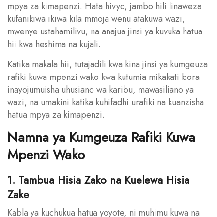
mpya za kimapenzi. Hata hivyo, jambo hili linaweza
kufanikiwa ikiwa kila mmoja wenu atakuwa wazi,
mwenye ustahamilivu, na anajua jinsi ya kuvuka hatua
hii kwa heshima na kujali.
Katika makala hii, tutajadili kwa kina jinsi ya kumgeuza
rafiki kuwa mpenzi wako kwa kutumia mikakati bora
inayojumuisha uhusiano wa karibu, mawasiliano ya
wazi, na umakini katika kuhifadhi urafiki na kuanzisha
hatua mpya za kimapenzi.
Namna ya Kumgeuza Rafiki Kuwa
Mpenzi Wako
1. Tambua Hisia Zako na Kuelewa Hisia
Zake
Kabla ya kuchukua hatua yoyote, ni muhimu kuwa na