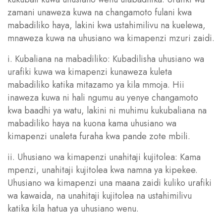
zamani unaweza kuwa na changamoto fulani kwa
mabadiliko haya, lakini kwa ustahimilivu na kuelewa,
mnaweza kuwa na uhusiano wa kimapenzi mzuri zaidi.
i. Kubaliana na mabadiliko: Kubadilisha uhusiano wa
urafiki kuwa wa kimapenzi kunaweza kuleta
mabadiliko katika mitazamo ya kila mmoja. Hii
inaweza kuwa ni hali ngumu au yenye changamoto
kwa baadhi ya watu, lakini ni muhimu kukubaliana na
mabadiliko haya na kuona kama uhusiano wa
kimapenzi unaleta furaha kwa pande zote mbili.
ii. Uhusiano wa kimapenzi unahitaji kujitolea: Kama
mpenzi, unahitaji kujitolea kwa namna ya kipekee.
Uhusiano wa kimapenzi una maana zaidi kuliko urafiki
wa kawaida, na unahitaji kujitolea na ustahimilivu
katika kila hatua ya uhusiano wenu.