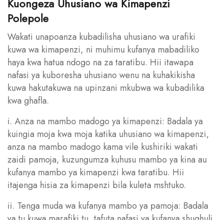
Kuongeza Uhusiano wa Kimapenzi
Polepole
Wakati unapoanza kubadilisha uhusiano wa urafiki
kuwa wa kimapenzi, ni muhimu kufanya mabadiliko
haya kwa hatua ndogo na za taratibu. Hii itawapa
nafasi ya kuboresha uhusiano wenu na kuhakikisha
kuwa hakutakuwa na upinzani mkubwa wa kubadilika
kwa ghafla.
i. Anza na mambo madogo ya kimapenzi: Badala ya
kuingia moja kwa moja katika uhusiano wa kimapenzi,
anza na mambo madogo kama vile kushiriki wakati
zaidi pamoja, kuzungumza kuhusu mambo ya kina au
kufanya mambo ya kimapenzi kwa taratibu. Hii
itajenga hisia za kimapenzi bila kuleta mshtuko.
ii. Tenga muda wa kufanya mambo ya pamoja: Badala
ya tu kuwa marafiki tu, tafuta nafasi ya kufanya shughuli