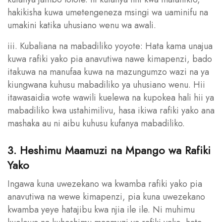
hakikisha kuwa umetengeneza msingi wa uaminifu na
umakini katika uhusiano wenu wa awali.
iii. Kubaliana na mabadiliko yoyote: Hata kama unajua
kuwa rafiki yako pia anavutiwa nawe kimapenzi, bado
itakuwa na manufaa kuwa na mazungumzo wazi na ya
kiungwana kuhusu mabadiliko ya uhusiano wenu. Hii
itawasaidia wote wawili kuelewa na kupokea hali hii ya
mabadiliko kwa ustahimilivu, hasa ikiwa rafiki yako ana
mashaka au ni aibu kuhusu kufanya mabadiliko.
3. Heshimu Maamuzi na Mpango wa Rafiki
Yako
Ingawa kuna uwezekano wa kwamba rafiki yako pia
anavutiwa na wewe kimapenzi, pia kuna uwezekano
kwamba yeye hatajibu kwa njia ile ile. Ni muhimu