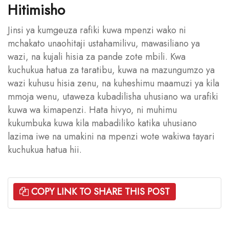
Hitimisho
Jinsi ya kumgeuza rafiki kuwa mpenzi wako ni
mchakato unaohitaji ustahamilivu, mawasiliano ya
wazi, na kujali hisia za pande zote mbili. Kwa
kuchukua hatua za taratibu, kuwa na mazungumzo ya
wazi kuhusu hisia zenu, na kuheshimu maamuzi ya kila
mmoja wenu, utaweza kubadilisha uhusiano wa urafiki
kuwa wa kimapenzi. Hata hivyo, ni muhimu
kukumbuka kuwa kila mabadiliko katika uhusiano
lazima iwe na umakini na mpenzi wote wakiwa tayari
kuchukua hatua hii.
COPY LINK TO SHARE THIS POST