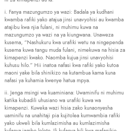
i. Fanya mazungumzo ya wazi: Badala ya kudhani
kwamba rafiki yako atajua jinsi unavyohisi au kwamba
atajibu kwa njia fulani, ni muhimu kuwa na
mazungumzo ya wazi na ya kiungwana. Unaweza
kusema, “Nashukuru kwa urafiki wetu na ningependa
kusema kuwa tangu muda fulani, nimekuwa na hisia za
kimapenzi kwako. Naomba kujua jinsi unavyohisi
kuhusu hilo.” Hii inatoa nafasi kwa rafiki yako kutoa
maoni yake bila shinikizo na kutambua kama kuna
nafasi ya kuhamia kwenye hatua mpya.
ii. Jenga msingi wa kuaminiana: Uwaminifu ni muhimu
katika kubadili uhusiano wa urafiki kuwa wa
kimapenzi. Kuweka wazi hisia zako kunaonyesha
uaminifu na unahitaji pia kujitolea kumwambia rafiki
yako ukweli bila kumlazimisha au kumlazimisha
kufanya jambo lolote. Ili kufanya hili kwa mafanikio,