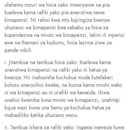
ufahamu mzuri wa hisia zako mwenyewe na pia
kuelewa kama rafiki yako pia anavutiwa nawe
kimapenzi. Ni rahisi kwa mtu kujiingiza kwenye
uhusiano wa kimapenzi kwa sababu ya hisia za
kupendezwa na mvuto wa kimapenzi, lakini ili mpenzi
awe na thamani ya kudumu, hisia lazima ziwe za
pande mbili.
i. Jitambue na tambua hisia zako: Kuelewa kama
unavutiwa kimapenzi na rafiki yako ni hatua ya
kwanza. Hii inahusisha kuchukua muda kutafakari
kuhusu unavyohisi kwake, na kuona kama mvuto wako
ni wa kimapenzi au ni urafiki wa kawaida. Ikiwa
unahisi kwamba kuna mvuto wa kimapenzi, unahitaji
kujua wazi kuwa una hamu ya kuchukua hatua ya
mabadiliko katika uhusiano wenu.
ii. Tambua ishara za rafiki yako: Ingawa inaweza kuwa