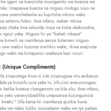
i cha ugeni na kuanzisha muunganiko wa kwanza wa
amke. Unapaswa kuanza na miguso midogo isiyo na
okuwa unamchekesha au kupitisha mkono wako
 sehemu fulani. Kwa mfano, wakati mkiwa
nja chake kwa sekunde moja na kisha ukakiondoa,
 ngozi yake. Miguso hii ya "bahati mbaya"
 kimwili na inamfanya aanze kutamani miguso
a uwe makini kusoma mwitikio wake; ikiwa anajivuta
mtego wako wa kimapenzi unafanya kazi vizuri.
ri (Unique Compliments)
ifa zinazotega hisia ni zile zinazogusa vitu ambavyo
a ya kumsifu sura yake tu, sifu jinsi anavyoongea,
o katika kutatua changamoto za kila siku. Kwa mfano,
o yako yanavyobadilika unapoanza kuzungumzia
 kwako." Sifa kama hii inamfanya ajisikie kuwa
wake wa ndani kuliko muonekano wake wa nje pekee.