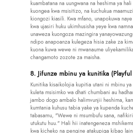
kuambatana na uungwana na heshima ya hali 
kuongea kwa msisitizo, na kuchukua maamuzi 
kiongozi kiasili. Kwa mfano, unapokuwa na
kwa ujasiri huku ukimhusisha yeye kwa namna
unaweza kuongoza mazingira yanayowazunguk
ndipo anapoanza kulegeza hisia zake za ki
kuona kuwa wewe ni mwanaume uliyekamilik
changamoto zozote za maisha.
8. Jifunze mbinu ya kunitika (Playful
Kunitika kisaikolojia kupitia utani ni mbinu 
kuleta msisimko wa dhati chumbani au hadh
jambo dogo ambalo halimvunjii heshima, ka
kumtania kuhusu tabia yake ya kupenda kuc
tabasamu, "Wewe ni msumbufu sana, nafikiri 
utukutu huu." Hali hii inatengeneza mshike
kwa kicheko na pengine atakupiga kibao lai