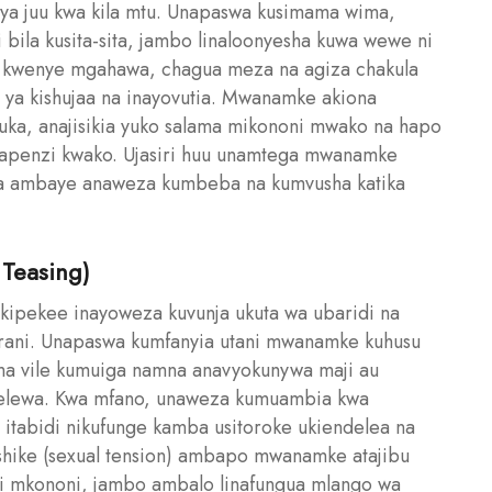
ya juu kwa kila mtu. Unapaswa kusimama wima,
bila kusita-sita, jambo linaloonyesha kuwa wewe ni
ye kwenye mgahawa, chagua meza na agiza chakula
 ya kishujaa na inayovutia. Mwanamke akiona
a, anajisikia yuko salama mikononi mwako na hapo
mapenzi kwako. Ujasiri huu unamtega mwanamke
a ambaye anaweza kumbeba na kumvusha katika
 Teasing)
ya kipekee inayoweza kuvunja ukuta wa ubaridi na
arani. Unapaswa kumfanyia utani mwanamke kuhusu
ma vile kumuiga namna anavyokunywa maji au
helewa. Kwa mfano, unaweza kumuambia kwa
itabidi nikufunge kamba usitoroke ukiendelea na
mshike (sexual tension) ambapo mwanamke atajibu
ni mkononi, jambo ambalo linafungua mlango wa