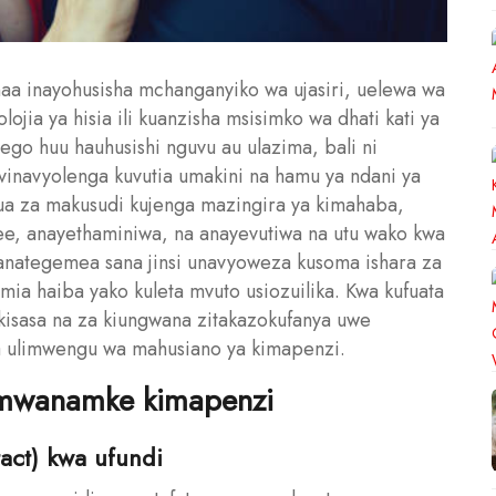
aa inayohusisha mchanganyiko wa ujasiri, uelewa wa
ojia ya hisia ili kuanzisha msisimko wa dhati kati ya
go huu hauhusishi nguvu au ulazima, bali ni
vinavyolenga kuvutia umakini na hamu ya ndani ya
 za makusudi kujenga mazingira ya kimahaba,
e, anayethaminiwa, na anayevutiwa na utu wako kwa
 yanategemea sana jinsi unavyoweza kusoma ishara za
ia haiba yako kuleta mvuto usiozuilika. Kwa kufuata
kisasa na za kiungwana zitakazokufanya uwe
 ulimwengu wa mahusiano ya kimapenzi.
a mwanamke kimapenzi
act) kwa ufundi