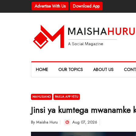
Advertise With Us
Download App
HOME
OUR TOPICS
ABOUT US
CONT
MAHUSIANO
PAKUA APP YETU
Jinsi ya kumtega mwanamke 
By
Maisha Huru
Aug 07, 2026