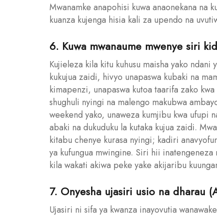
Mwanamke anapohisi kuwa anaonekana na k
kuanza kujenga hisia kali za upendo na uvu
6. Kuwa mwanaume mwenye siri kid
Kujieleza kila kitu kuhusu maisha yako ndan
kukujua zaidi, hivyo unapaswa kubaki na ma
kimapenzi, unapaswa kutoa taarifa zako kw
shughuli nyingi na malengo makubwa ambayo 
weekend yako, unaweza kumjibu kwa ufupi na
abaki na dukuduku la kutaka kujua zaidi. 
kitabu chenye kurasa nyingi; kadiri anavyof
ya kufungua mwingine. Siri hii inatengeneza 
kila wakati akiwa peke yake akijaribu kuunga
7. Onyesha ujasiri usio na dharau (
Ujasiri ni sifa ya kwanza inayovutia wanawak