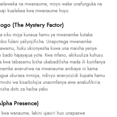
ueleweka na mwanaume, moyo wake unafunguka na
tiwaji kuelekea kwa mwanaume huyo.
ogo (The Mystery Factor)
i ya siku moja kunaua hamu ya mwanamke kutaka
mbo fulani yaliyojificha. Unapotega mwanamke
a awamu, huku ukionyesha kuwa una maisha yenye
bado hajayajua yote. Kwa mfano, akikuuliza kuhusu
 kwa tabasamu kisha ukabadilisha mada ili kumfanya
Mwanamke anavutiwa na mwanaume ambaye ni kama
ungua ukurasa mmoja, ndivyo anavyozidi kupata hamu
mvuto wa kisaikolojia unaomfanya awe anakufikiria
nisha dots za haiba yako.
Alpha Presence)
e kwa wanaume, lakini ujasiri huo unapaswa