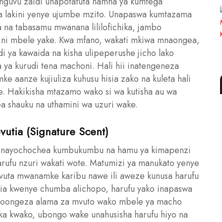
guvu zaidi unapotafuta namna ya kumtega
 lakini yenye ujumbe mzito. Unapaswa kumtazama
na tabasamu mwanana lililofichika, jambo
amini mbele yake. Kwa mfano, wakati mkiwa mnaongea,
 ya kawaida na kisha ulipeperushe jicho lako
ya kurudi tena machoni. Hali hii inatengeneza
 aanze kujiuliza kuhusu hisia zako na kuleta hali
 Hakikisha mtazamo wako si wa kutisha au wa
ea shauku na uthamini wa uzuri wake.
vutia (Signature Scent)
 inayochochea kumbukumbu na hamu ya kimapenzi
rufu nzuri wakati wote. Matumizi ya manukato yenye
mvuta mwanamke karibu nawe ili aweze kunusa harufu
gia kwenye chumba alichopo, harufu yako inapaswa
inaloongeza alama za mvuto wako mbele ya macho
ka kwako, ubongo wake unahusisha harufu hiyo na