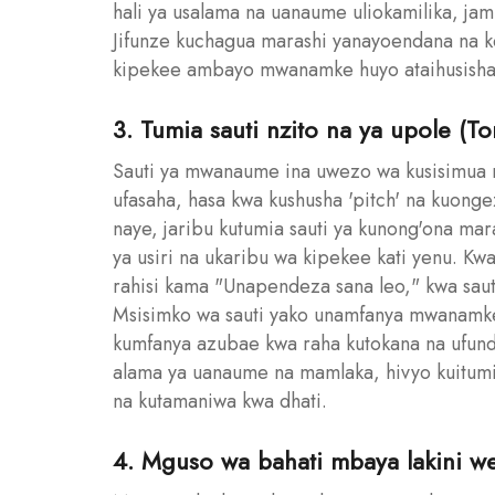
hali ya usalama na uanaume uliokamilika, ja
Jifunze kuchagua marashi yanayoendana na k
kipekee ambayo mwanamke huyo ataihusisha 
3. Tumia sauti nzito na ya upole (Ton
Sauti ya mwanaume ina uwezo wa kusisimua
ufasaha, hasa kwa kushusha 'pitch' na kuon
naye, jaribu kutumia sauti ya kunong'ona mar
ya usiri na ukaribu wa kipekee kati yenu. Kw
rahisi kama "Unapendeza sana leo," kwa sauti
Msisimko wa sauti yako unamfanya mwanamke
kumfanya azubae kwa raha kutokana na ufund
alama ya uanaume na mamlaka, hivyo kuitum
na kutamaniwa kwa dhati.
4. Mguso wa bahati mbaya lakini w