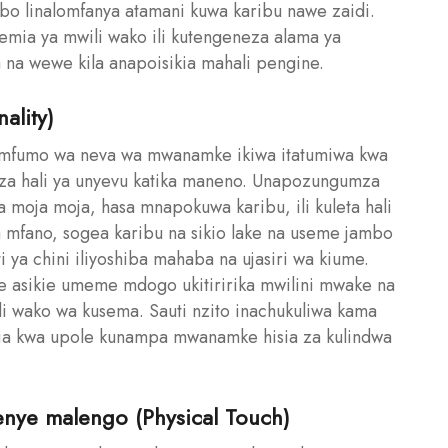
mbo linalomfanya atamani kuwa karibu nawe zaidi.
emia ya mwili wako ili kutengeneza alama ya
na wewe kila anapoisikia mahali pengine.
ality)
 mfumo wa neva wa mwanamke ikiwa itatumiwa kwa
geza hali ya unyevu katika maneno. Unapozungumza
a moja moja, hasa mnapokuwa karibu, ili kuleta hali
a mfano, sogea karibu na sikio lake na useme jambo
 ya chini iliyoshiba mahaba na ujasiri wa kiume.
 asikie umeme mdogo ukitiririka mwilini mwake na
i wako wa kusema. Sauti nzito inachukuliwa kama
ia kwa upole kunampa mwanamke hisia za kulindwa
enye malengo (Physical Touch)