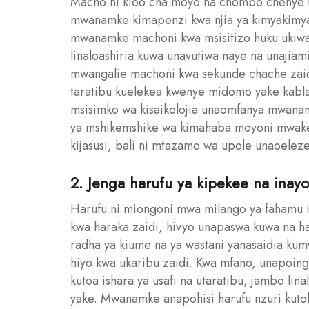
Macho ni kioo cha moyo na chombo chenye n
mwanamke kimapenzi kwa njia ya kimyakimya
mwanamke machoni kwa msisitizo huku ukiwa 
linaloashiria kuwa unavutiwa naye na unaji
mwangalie machoni kwa sekunde chache zaidi
taratibu kuelekea kwenye midomo yake kabla 
msisimko wa kisaikolojia unaomfanya mwanamke
ya mshikemshike wa kimahaba moyoni mwake.
kijasusi, bali ni mtazamo wa upole unaoelez
2. Jenga harufu ya kipekee na inayo
Harufu ni miongoni mwa milango ya fahamu
kwa haraka zaidi, hivyo unapaswa kuwa na ha
radha ya kiume na ya wastani yanasaidia ku
hiyo kwa ukaribu zaidi. Kwa mfano, unapoin
kutoa ishara ya usafi na utaratibu, jambo l
yake. Mwanamke anapohisi harufu nzuri kuto