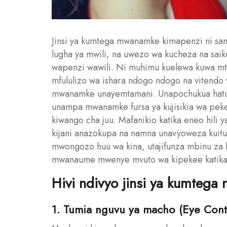
Jinsi ya kumtega mwanamke kimapenzi ni san
lugha ya mwili, na uwezo wa kucheza na saikol
wapenzi wawili. Ni muhimu kuelewa kuwa mte
mfululizo wa ishara ndogo ndogo na vitendo 
mwanamke unayemtamani. Unapochukua hatua
unampa mwanamke fursa ya kujisikia wa peke
kiwango cha juu. Mafanikio katika eneo hili
kijani anazokupa na namna unavyoweza kuitum
mwongozo huu wa kina, utajifunza mbinu za 
mwanaume mwenye mvuto wa kipekee katika
Hivi ndivyo jinsi ya kumteg
1. Tumia nguvu ya macho (Eye Cont