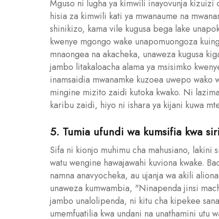
Mguso ni lugha ya kimwili inayovunja kizuiz
hisia za kimwili kati ya mwanaume na mwan
shinikizo, kama vile kugusa bega lake unap
kwenye mgongo wake unapomuongoza kuingia
mnaongea na akacheka, unaweza kugusa kiga
jambo litakaloacha alama ya msisimko kwenye
inamsaidia mwanamke kuzoea uwepo wako wa
mingine mizito zaidi kutoka kwako. Ni lazim
karibu zaidi, hiyo ni ishara ya kijani kuwa 
5. Tumia ufundi wa kumsifia kwa si
Sifa ni kionjo muhimu cha mahusiano, lakini s
watu wengine hawajawahi kuviona kwake. Badal
namna anavyocheka, au ujanja wa akili aliona
unaweza kumwambia, "Ninapenda jinsi mach
jambo unalolipenda, ni kitu cha kipekee sana
umemfuatilia kwa undani na unathamini utu 