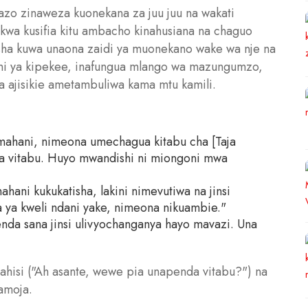
azo zinaweza kuonekana za juu juu na wakati
kwa kusifia kitu ambacho kinahusiana na chaguo
yesha kuwa unaona zaidi ya muonekano wake wa nje na
i ni ya kipekee, inafungua mlango wa mazungumzo,
a ajisikie ametambuliwa kama mtu kamili.
amahani, nimeona umechagua kitabu cha [Taja
 ya vitabu. Huyo mwandishi ni miongoni mwa
hani kukukatisha, lakini nimevutiwa na jinsi
 ya kweli ndani yake, nimeona nikuambie."
nda sana jinsi ulivyochanganya hayo mavazi. Una
ahisi ("Ah asante, wewe pia unapenda vitabu?") na
amoja.