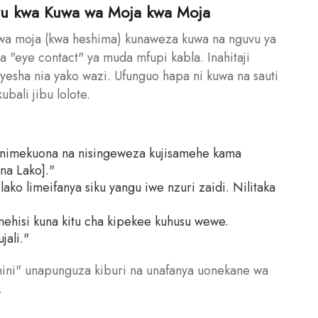
evu kwa Kuwa wa Moja kwa Moja
wa moja (kwa heshima) kunaweza kuwa na nguvu ya
na "eye contact" ya muda mfupi kabla. Inahitaji
nyesha nia yako wazi. Ufunguo hapa ni kuwa na sauti
ubali jibu lolote.
ini nimekuona na nisingeweza kujisamehe kama
ina Lako]."
lako limeifanya siku yangu iwe nzuri zaidi. Nilitaka
nimehisi kuna kitu cha kipekee kuhusu wewe.
ali."
 nini" unapunguza kiburi na unafanya uonekane wa
.