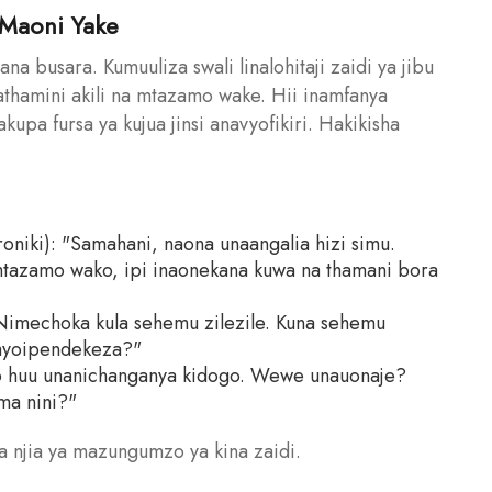
i Maoni Yake
a busara. Kumuuliza swali linalohitaji zaidi ya jibu
thamini akili na mtazamo wake. Hii inamfanya
upa fursa ya kujua jinsi anavyofikiri. Hakikisha
roniki): "Samahani, naona unaangalia hizi simu.
a mtazamo wako, ipi inaonekana kuwa na thamani bora
Nimechoka kula sehemu zilezile. Kuna sehemu
nayoipendekeza?"
ro huu unanichanganya kidogo. Wewe unauonaje?
ma nini?"
ua njia ya mazungumzo ya kina zaidi.