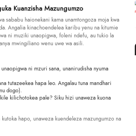
nguka Kuanzisha Mazungumzo
 kwa sababu haionekani kama unamtongoza moja kwa
a. Angalia kinachoendelea karibu yenu na kitumie
a ni muziki unaopigwa, foleni ndefu, au tukio la
fanya mwingiliano wenu uwe wa asili.
naopigwa ni mzuri sana, unanirudisha nyuma
ana tutazeekea hapa leo. Angalau tuna mandhari
mu dogo).
kile kilichotokea pale? Siku hizi unaweza kuona
na kutoka hapo, unaweza kuendeleza mazungumzo na