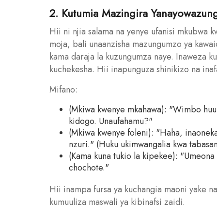
2. Kutumia Mazingira Yanayowazu
Hii ni njia salama na yenye ufanisi mkubwa
moja, bali unaanzisha mazungumzo ya kawaid
kama daraja la kuzungumza naye. Inaweza kuw
kuchekesha. Hii inapunguza shinikizo na ina
Mifano:
(Mkiwa kwenye mkahawa): "Wimbo huu u
kidogo. Unaufahamu?"
(Mkiwa kwenye foleni): "Haha, inaonek
nzuri." (Huku ukimwangalia kwa tabasa
(Kama kuna tukio la kipekee): "Umeona 
chochote."
Hii inampa fursa ya kuchangia maoni yake 
kumuuliza maswali ya kibinafsi zaidi.