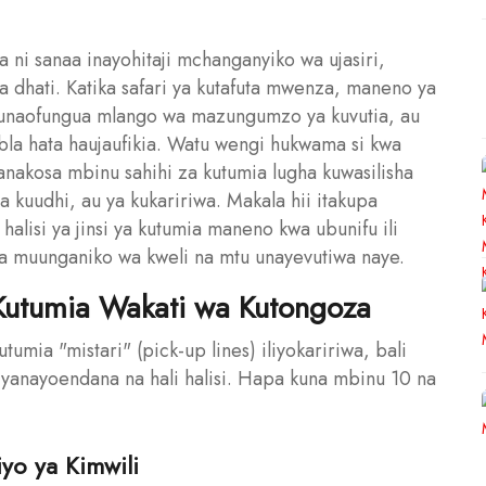
ni sanaa inayohitaji mchanganyiko wa ujasiri,
a dhati. Katika safari ya kutafuta mwenza, maneno ya
unaofungua mlango wa mazungumzo ya kuvutia, au
la hata haujaufikia. Watu wengi hukwama si kwa
nakosa mbinu sahihi za kutumia lugha kuwasilisha
ya kuudhi, au ya kukaririwa. Makala hii itakupa
lisi ya jinsi ya kutumia maneno kwa ubunifu ili
sha muunganiko wa kweli na mtu unayevutiwa naye.
utumia Wakati wa Kutongoza
mia "mistari" (pick-up lines) iliyokaririwa, bali
yanayoendana na hali halisi. Hapa kuna mbinu 10 na
iyo ya Kimwili