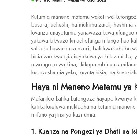
Kutumia maneno matamu wakati wa kutongoza 
busara, ucheshi, na muhimu zaidi, heshima y
kwanza unayotumia yanaweza kuwa ufunguo 
yakawa kikwazo kinachofunga mlango huo kab
sababu hawana nia nzuri, bali kwa sababu wa
hisia zao kwa njia isiyokuwa ya kulazimisha, 
mwongozo wa kina, ikikupa mbinu na mifano ha
kuonyesha nia yako, kuvuta hisia, na kuanzi
Haya ni Maneno Matamu ya K
Mafanikio katika kutongoza hayapo kwenye kutu
katika kuelewa muktadha na kutumia maneno 
mifano ya jinsi ya kuzitumia.
1. Kuanza na Pongezi ya Dhati na Is