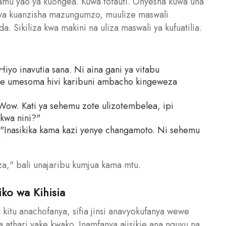
u yao ya kuongea. Kuwa tofauti. Onyesha kuwa una
a ya kuanzisha mazungumzo, muulize maswali
ikiliza kwa makini na uliza maswali ya kufuatilia.
yo inavutia sana. Ni aina gani ya vitabu
ote umesoma hivi karibuni ambacho kingeweza
Wow. Kati ya sehemu zote ulizotembelea, ipi
 kwa nini?"
: "Inasikika kama kazi yenye changamoto. Ni sehemu
"
a," bali unajaribu kumjua kama mtu.
iko wa Kihisia
a kitu anachofanya, sifia jinsi anavyokufanya wewe
sha athari yake kwako. Inamfanya ajisikie ana nguvu na