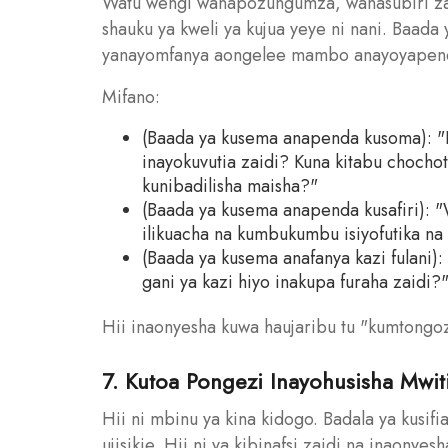
Watu wengi wanapozungumza, wanasubiri zam
shauku ya kweli ya kujua yeye ni nani. Baad
yanayomfanya aongelee mambo anayoyapenda. S
Mifano:
(Baada ya kusema anapenda kusoma): "Hi
inayokuvutia zaidi? Kuna kitabu choch
kunibadilisha maisha?"
(Baada ya kusema anapenda kusafiri): "
ilikuacha na kumbukumbu isiyofutika na
(Baada ya kusema anafanya kazi fulani)
gani ya kazi hiyo inakupa furaha zaidi?
Hii inaonyesha kuwa haujaribu tu "kumtongoz
7. Kutoa Pongezi Inayohusisha Mwit
Hii ni mbinu ya kina kidogo. Badala ya kusifi
ujisikie. Hii ni ya kibinafsi zaidi na inaonye