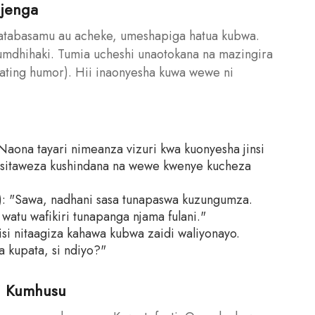
ujenga
 atabasamu au acheke, umeshapiga hatua kubwa.
kumdhihaki. Tumia ucheshi unaotokana na mazingira
cating humor). Hii inaonyesha kuwa wewe ni
Naona tayari nimeanza vizuri kwa kuonyesha jinsi
a sitaweza kushindana na wewe kwenye kucheza
): "Sawa, nadhani sasa tunapaswa kuzungumza.
watu wafikiri tunapanga njama fulani."
si nitaagiza kahawa kubwa zaidi waliyonayo.
a kupata, si ndiyo?"
i Kumhusu