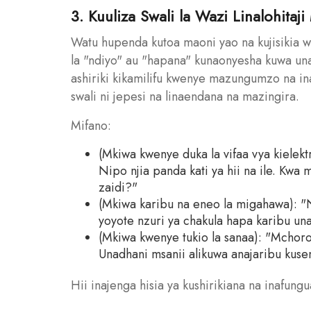
3. Kuuliza Swali la Wazi Linalohitaj
Watu hupenda kutoa maoni yao na kujisikia wan
la "ndiyo" au "hapana" kunaonyesha kuwa una
ashiriki kikamilifu kwenye mazungumzo na inak
swali ni jepesi na linaendana na mazingira.
Mifano:
(Mkiwa kwenye duka la vifaa vya kielekt
Nipo njia panda kati ya hii na ile. Kw
zaidi?"
(Mkiwa karibu na eneo la migahawa): "
yoyote nzuri ya chakula hapa karibu u
(Mkiwa kwenye tukio la sanaa): "Mcho
Unadhani msanii alikuwa anajaribu kuse
Hii inajenga hisia ya kushirikiana na inafung