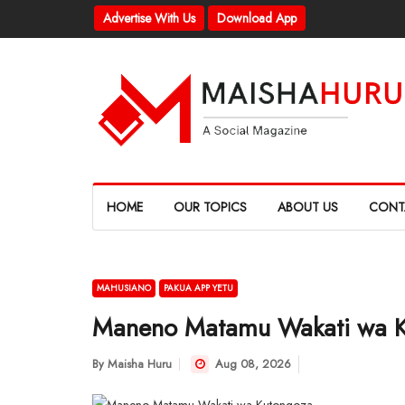
Advertise With Us
Download App
HOME
OUR TOPICS
ABOUT US
CONT
MAHUSIANO
PAKUA APP YETU
Maneno Matamu Wakati wa K
By
Maisha Huru
Aug 08, 2026