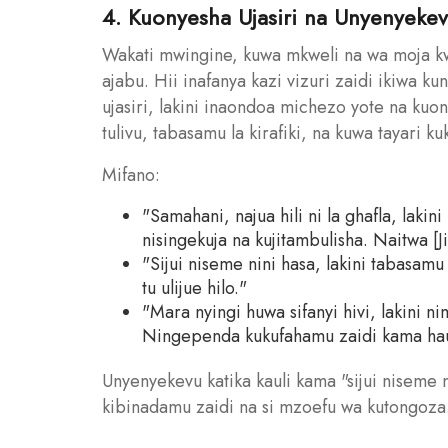
4. Kuonyesha Ujasiri na Unyenyek
Wakati mwingine, kuwa mkweli na wa moja k
ajabu. Hii inafanya kazi vizuri zaidi ikiwa ku
ujasiri, lakini inaondoa michezo yote na kuo
tulivu, tabasamu la kirafiki, na kuwa tayari kuk
Mifano:
"Samahani, najua hili ni la ghafla, lak
nisingekuja na kujitambulisha. Naitwa [J
"Sijui niseme nini hasa, lakini tabasamu 
tu ulijue hilo."
"Mara nyingi huwa sifanyi hivi, lakini 
Ningependa kukufahamu zaidi kama hauj
Unyenyekevu katika kauli kama "sijui niseme
kibinadamu zaidi na si mzoefu wa kutongoza