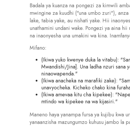
Badala ya kuanza na pongezi za kimwili amb
mwingine za kuudhi ("una umbo zuri"), anza 
lake, tabia yake, au nishati yake. Hii inaon
unathamini undani wake. Pongezi ya aina hi
na inaonyesha una umakini wa kina. Inamfany
Mifano:
(Ikiwa yuko kwenye duka la vitabu): "S
Mwandishi/Jina]. Una ladha nzuri sana
ninaowapenda."
(Ikiwa anacheka na marafiki zake): "Sama
unavyocheka. Kicheko chako kina furaha
(Ikiwa amevaa kitu cha kipekee): "Nape
mtindo wa kipekee na wa kijasiri."
Maneno haya yanampa fursa ya kujibu kwa ur
yanaanzisha mazungumzo kuhusu jambo la p