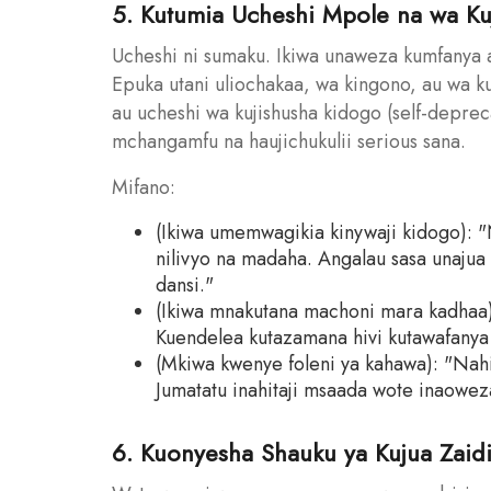
5. Kutumia Ucheshi Mpole na wa K
Ucheshi ni sumaku. Ikiwa unaweza kumfanya
Epuka utani uliochakaa, wa kingono, au wa 
au ucheshi wa kujishusha kidogo (self-depre
mchangamfu na haujichukulii serious sana.
Mifano:
(Ikiwa umemwagikia kinywaji kidogo): "
nilivyo na madaha. Angalau sasa unaju
dansi."
(Ikiwa mnakutana machoni mara kadhaa
Kuendelea kutazamana hivi kutawafanya 
(Mkiwa kwenye foleni ya kahawa): "Nahi
Jumatatu inahitaji msaada wote inaowez
6. Kuonyesha Shauku ya Kujua Zaid