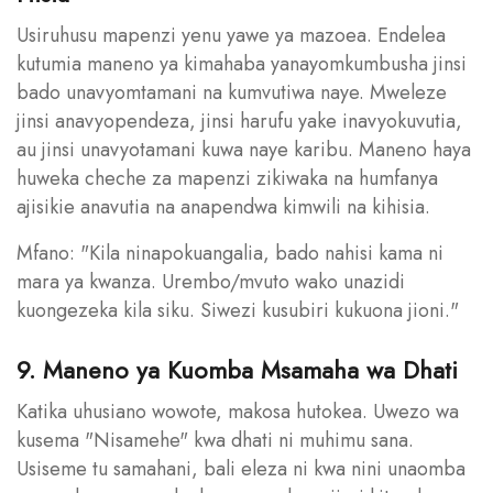
Usiruhusu mapenzi yenu yawe ya mazoea. Endelea
kutumia maneno ya kimahaba yanayomkumbusha jinsi
bado unavyomtamani na kumvutiwa naye. Mweleze
jinsi anavyopendeza, jinsi harufu yake inavyokuvutia,
au jinsi unavyotamani kuwa naye karibu. Maneno haya
huweka cheche za mapenzi zikiwaka na humfanya
ajisikie anavutia na anapendwa kimwili na kihisia.
Mfano: "Kila ninapokuangalia, bado nahisi kama ni
mara ya kwanza. Urembo/mvuto wako unazidi
kuongezeka kila siku. Siwezi kusubiri kukuona jioni."
9. Maneno ya Kuomba Msamaha wa Dhati
Katika uhusiano wowote, makosa hutokea. Uwezo wa
kusema "Nisamehe" kwa dhati ni muhimu sana.
Usiseme tu samahani, bali eleza ni kwa nini unaomba