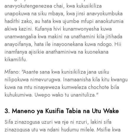
anavyokutengenezea chai, kwa kukusikiliza
unapokuwa na siku mbaya, kwa jinsi anavyokumbuka
hadithi zako, au hata kwa ujumbe mfupi anaokutumia
akiwa kazini. Kufanya hivi kunamwonyesha kuwa
unamwangalia kwa makini na unathamini kila jitihada
anayoifanya, hata ile inayoonekana kuwa ndogo. Hii
inamfanya ajisikie anathaminiwa na kuonekana
kikamilifu.
Mfano: "Asante sana kwa kunisikiliza jana usiku
nilipokuwa nimevurugwa. Inamaanisha kila kitu kwangu
kuwa na mtu ninayeweza kumweleza chochote bila
kuhukumiwa. Uwepo wako tu unanituliza."
3. Maneno ya Kusifia Tabia na Utu Wake
Sifa zinazogusa uzuri wa nje ni nzuri, lakini sifa
zinazogusa utu wa ndani hudumu milele. Msifie kwa