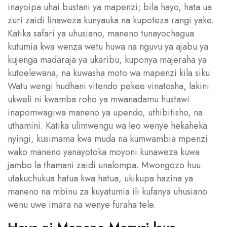
inayoipa uhai bustani ya mapenzi; bila hayo, hata ua
zuri zaidi linaweza kunyauka na kupoteza rangi yake.
Katika safari ya uhusiano, maneno tunayochagua
kutumia kwa wenza wetu huwa na nguvu ya ajabu ya
kujenga madaraja ya ukaribu, kuponya majeraha ya
kutoelewana, na kuwasha moto wa mapenzi kila siku.
Watu wengi hudhani vitendo pekee vinatosha, lakini
ukweli ni kwamba roho ya mwanadamu hustawi
inapomwagiwa maneno ya upendo, uthibitisho, na
uthamini. Katika ulimwengu wa leo wenye hekaheka
nyingi, kusimama kwa muda na kumwambia mpenzi
wako maneno yanayotoka moyoni kunaweza kuwa
jambo la thamani zaidi unalompa. Mwongozo huu
utakuchukua hatua kwa hatua, ukikupa hazina ya
maneno na mbinu za kuyatumia ili kufanya uhusiano
wenu uwe imara na wenye furaha tele.