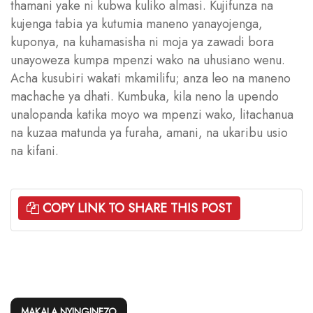
thamani yake ni kubwa kuliko almasi. Kujifunza na
kujenga tabia ya kutumia maneno yanayojenga,
kuponya, na kuhamasisha ni moja ya zawadi bora
unayoweza kumpa mpenzi wako na uhusiano wenu.
Acha kusubiri wakati mkamilifu; anza leo na maneno
machache ya dhati. Kumbuka, kila neno la upendo
unalopanda katika moyo wa mpenzi wako, litachanua
na kuzaa matunda ya furaha, amani, na ukaribu usio
na kifani.
COPY LINK TO SHARE THIS POST
MAKALA NYINGINEZO