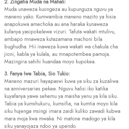
2. Zingatia Muda na Mahali:
Muda unaweza kuongeza au kupunguza nguvu ya
maneno yako. Kumwambia maneno mazito ya hisia
anapokuwa amechoka au ana haraka kunaweza
kufanya yasipokelewe vizuri. Tafuta wakati mtulivu,
ambapo mnaweza kutazamana machoni bila
bughudha. Hii inaweza kuwa wakati wa chakula cha
jioni, kabla ya kulala, au mnapotembea pamoja.
Mazingira sahihi huandaa moyo kupokea.
3. Fanya Iwe Tabia, Sio Tukio:
Maneno mazuri hayapaswi kuwa ya siku za kuzaliwa
na anniversaries pekee. Nguvu halisi iko katika
kuyafanya yawe sehemu ya maisha yenu ya kila siku.
Tabia ya kumshukuru, kumsifia, na kumtia moyo kila
siku hujenga msingi imara zaidi kuliko zawadi kubwa
mara moja kwa mwaka. Ni matone madogo ya kila
siku yanayojaza ndoo ya upendo.