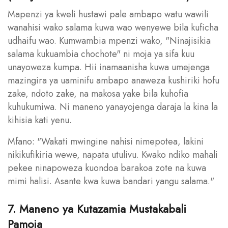
Mapenzi ya kweli hustawi pale ambapo watu wawili
wanahisi wako salama kuwa wao wenyewe bila kuficha
udhaifu wao. Kumwambia mpenzi wako, "Ninajisikia
salama kukuambia chochote" ni moja ya sifa kuu
unayoweza kumpa. Hii inamaanisha kuwa umejenga
mazingira ya uaminifu ambapo anaweza kushiriki hofu
zake, ndoto zake, na makosa yake bila kuhofia
kuhukumiwa. Ni maneno yanayojenga daraja la kina la
kihisia kati yenu.
Mfano: "Wakati mwingine nahisi nimepotea, lakini
nikikufikiria wewe, napata utulivu. Kwako ndiko mahali
pekee ninapoweza kuondoa barakoa zote na kuwa
mimi halisi. Asante kwa kuwa bandari yangu salama."
7. Maneno ya Kutazamia Mustakabali
Pamoja