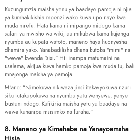
Kuzungumzia maisha yenu ya baadaye pamoja ni njia
ya kumhakikishia mpenzi wako kuwa upo naye kwa
muda mrefu. Hata kama ni mipango midogo kama
safari ya mwisho wa wiki, au mikubwa kama kujenga
nyumba au kupata watoto, maneno haya huonyesha
dhamira yako. Yanabadilisha dhana kutoka "mimi" na
"wewe" kwenda "sisi." Hii inampa matumaini na
usalama, akijua kuwa hamko pamoja kwa muda tu, bali
mnajenga maisha ya pamoja.
Mfano: "Nimekuwa nikiwaza jinsi itakavyokuwa nzuri
siku tutakapokuwa na nyumba yetu wenyewe, yenye
bustani ndogo. Kufikiria maisha yetu ya baadaye na
wewe kunanipa msisimko na furaha."
8. Maneno ya Kimahaba na Yanayoamsha
Hisia