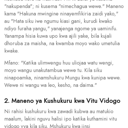
"nakupenda"; ni kusema "nimechagua wewe." Maneno
kama "Hakuna mwingine ninayemfikiria zaidi yako,"
au "Hata siku iwe ngumu kiasi gani, kurudi kwako
ndiyo furaha yangu," yanajenga ngome ya uaminifu.
Yanampa hisia kuwa upo kwa ajili yake, bila kujali
dhoruba za maisha, na kwamba moyo wako umetulia
kwake.
Mfano: "Katika ulimwengu huu uliojaa watu wengi,
moyo wangu unakutambua wewe tu. Kila siku
ninapoamka, ninamshukuru Mungu kwa kunipa wewe.
Wewe ni wangu wa leo, kesho, na daima."
2. Maneno ya Kushukuru kwa Vitu Vidogo
Ni rahisi kushukuru kwa zawadi kubwa au matukio
maalum, lakini nguvu halisi ipo katika kuthamini vitu
vidogo vya kila siku. Mshukuru kwa jinsi