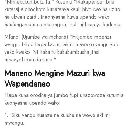
"Nimekukumbuka tu." Kusema "Nakupenda" bila
kutarajia chochote kunafanya kauli hiyo iwe na uzito
na ukweli zaidi. Inaonyesha kuwa upendo wako
haufungamani na mazingira, bali ni hisia ya kudumu.
Mfano: (Ujumbe wa mchana) "Hujambo mpenzi
wangu. Nipo hapa kazini lakini mawazo yangu yote
yako kwako. Nilitaka tu kukukumbusha jinsi
ninavyokupenda sana."
Maneno Mengine Mazuri kwa
Wapendanao
Hapa kuna orodha ya jumbe fupi unazoweza kutumia
kuonyesha upendo wako:
1. Siku yangu huanza na kuisha na wewe akilini
mwangu.