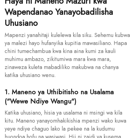
Haya ni Maneno Mazuri kwa
Wapendanao Yanayobadilisha
Uhusiano
Mapenzi yanahitaji kulelewa kila siku. Sehemu kubwa
ya malezi hayo hufanyika kupitia mawasiliano. Hapa
chini tumechambua kwa kina aina kumi za kauli
muhimu ambazo, zikitumiwa mara kwa mara,
zinaweza kuleta mabadiliko makubwa na chanya
katika uhusiano wenu.
1. Maneno ya Uthibitisho na Usalama
("Wewe Ndiye Wangu")
Katika uhusiano, hisia ya usalama ni msingi wa kila
kitu. Maneno yanayomhakikishia mpenzi wako kuwa
yeye ndiye chaguo lako la pekee na la kudumu
huondoa hofu na wasiwasi. Hii ni zaidi ya kusema