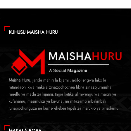
KUHUSU MAISHA HURU
Maisha Huru
, jarida mahiri la kijamii, ndilo lengwa lako la
mtandaoni kwa makala zinazochochea fikira zinazojumuisha
maelfu ya mada za kijamii. Ingia katika ulimwengu wa maoni ya
kufahamu, masimulizi ya kuvutia, na mitazamo mbalimbali
tunapochunguza na kusherehekea tapeli za matukio ya binadamu.
MAKALA BORA