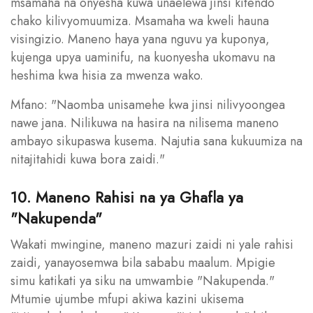
msamaha na onyesha kuwa unaelewa jinsi kitendo
chako kilivyomuumiza. Msamaha wa kweli hauna
visingizio. Maneno haya yana nguvu ya kuponya,
kujenga upya uaminifu, na kuonyesha ukomavu na
heshima kwa hisia za mwenza wako.
Mfano: "Naomba unisamehe kwa jinsi nilivyoongea
nawe jana. Nilikuwa na hasira na nilisema maneno
ambayo sikupaswa kusema. Najutia sana kukuumiza na
nitajitahidi kuwa bora zaidi."
10. Maneno Rahisi na ya Ghafla ya
"Nakupenda"
Wakati mwingine, maneno mazuri zaidi ni yale rahisi
zaidi, yanayosemwa bila sababu maalum. Mpigie
simu katikati ya siku na umwambie "Nakupenda."
Mtumie ujumbe mfupi akiwa kazini ukisema