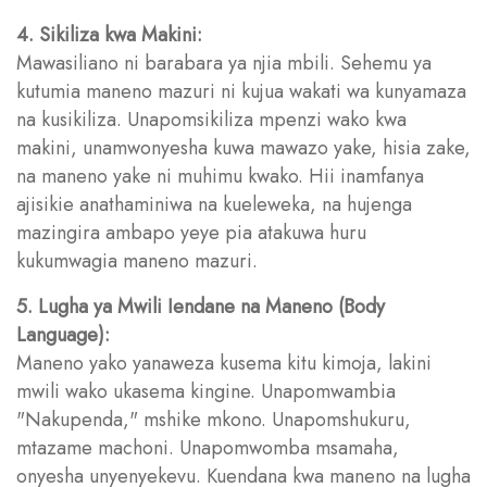
4. Sikiliza kwa Makini:
Mawasiliano ni barabara ya njia mbili. Sehemu ya
kutumia maneno mazuri ni kujua wakati wa kunyamaza
na kusikiliza. Unapomsikiliza mpenzi wako kwa
makini, unamwonyesha kuwa mawazo yake, hisia zake,
na maneno yake ni muhimu kwako. Hii inamfanya
ajisikie anathaminiwa na kueleweka, na hujenga
mazingira ambapo yeye pia atakuwa huru
kukumwagia maneno mazuri.
5. Lugha ya Mwili Iendane na Maneno (Body
Language):
Maneno yako yanaweza kusema kitu kimoja, lakini
mwili wako ukasema kingine. Unapomwambia
"Nakupenda," mshike mkono. Unapomshukuru,
mtazame machoni. Unapomwomba msamaha,
onyesha unyenyekevu. Kuendana kwa maneno na lugha