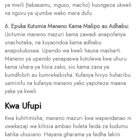
ya mwili (tabasamu, mguso, macho) huongeza ukweli
na nguvu ya ujumbe wako mara dufu.
6. Epuka Kutumia Maneno Kama Malipo au Adhabu:
Usitumie maneno mazuri kama zawadi anapofanya
unachotaka, na kuyaondoa kama adhabu
anapokukosea. Upendo wa kweli hauna masharti.
Maneno ya upendo yanapaswa kutolewa kwa uhuru
kama ishara ya hisia zako, sio kama zana ya
kumdhibiti au kumrekebisha. Kufanya hivyo huharibu
uaminifu na kufanya maneno yako yapoteze maana
yake ya kweli.
Kwa Ufupi
Kwa kuhitimisha, maneno mazuri kwa wapendanao ni
uwekezaji wa kihisia ambao huleta faida za kudumu
katika uhusiano. Hayana gharama ya fedha lakini