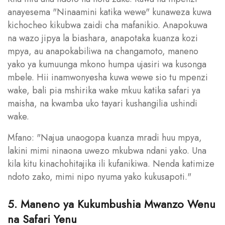
anayesema "Ninaamini katika wewe" kunaweza kuwa
kichocheo kikubwa zaidi cha mafanikio. Anapokuwa
na wazo jipya la biashara, anapotaka kuanza kozi
mpya, au anapokabiliwa na changamoto, maneno
yako ya kumuunga mkono humpa ujasiri wa kusonga
mbele. Hii inamwonyesha kuwa wewe sio tu mpenzi
wake, bali pia mshirika wake mkuu katika safari ya
maisha, na kwamba uko tayari kushangilia ushindi
wake.
Mfano: "Najua unaogopa kuanza mradi huu mpya,
lakini mimi ninaona uwezo mkubwa ndani yako. Una
kila kitu kinachohitajika ili kufanikiwa. Nenda katimize
ndoto zako, mimi nipo nyuma yako kukusapoti."
5. Maneno ya Kukumbushia Mwanzo Wenu
na Safari Yenu