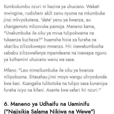
Kumbukumbu nzuri ni hazina ya uhusiano. Wakati
mwingine, rudisheni akili zenu nyuma na mkumbuke
jinsi mlivyokutana, 'date' yenu ya kwanza, au
changamoto mlizovuka pamoja. Maneno kama,
"Unakumbuka ile siku ya mvua tulipokwama na
tukaanza kucheza?" huamsha hisia za furaha na
ukaribu zilizokuwepo mwanzo. Hii inawakumbusha
sababu zilizowafanya mpendeane na inawapa nguvu
ya kuthamini uhusiano wenu wa sasa.
Mfano: "Leo nimeikumbuka ile siku ya kwanza
nilipokuona. Sitasahau jinsi moyo wangu ulivyodunda
kwa kasi. Kuangalia tulikotoka na tulipo sasa kunanipa
furaha isiyo na kifani. Asante kwa safari hii nzuri."
6. Maneno ya Udhaifu na Uaminifu
("Najisikia Salama Nikiwa na Wewe")