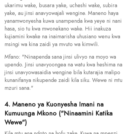
ukarimu wake, busara yake, ucheshi wake, subira
yake, au jinsi anavyowajali wengine. Maneno haya
yanamwonyesha kuwa unampenda kwa yeye ni nani
hasa, sio tu kwa mwonekano wake. Hii inakuza
kujiamini kwake na inaimarisha uhusiano wenu kwa
msingi wa kina zaidi ya mvuto wa kimwili.
Mfano: "Ninapenda sana jinsi ulivyo na moyo wa
upendo. Jinsi unavyoongea na watu kwa heshima na
jinsi unavyowasaidia wengine bila kutarajia malipo
kunanifanya nikupende zaidi kila siku. Wewe ni mtu
mzuri sana."
4. Maneno ya Kuonyesha Imani na
Kumuunga Mkono ("Ninaamini Katika
Wewe")
Kila mtu ana ndoto na hofu zake. Kuwa na mpenzi