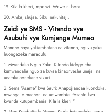
19. Kila la kheri, mpenzi. Wewe ni bora.
20. Amka, shujaa. Siku inakuhitaji.
Zaidi ya SMS - Vitendo vya
Asubuhi vya Kumjenga Mumeo
Maneno haya yakiambatana na vitendo, nguvu yake
huongezeka maradufu.
1. Mwandalia Nguo Zake: Kitendo kidogo cha
kumwandalia nguo za kuvaa kinaonyesha unajali na
unataka aonekane vizuri.
2. Sema "Asante" kwa Sauti: Anapojiandaa kuondoka,
mwangalie machoni na umwambie, "Asante kwa
kwenda kutupambania. Kila la kheri."
3. Mpe Kumbatio la Nguvu: Kabla hajaondoka, mpe