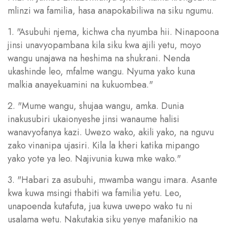
mlinzi wa familia, hasa anapokabiliwa na siku ngumu.
1. "Asubuhi njema, kichwa cha nyumba hii. Ninapoona
jinsi unavyopambana kila siku kwa ajili yetu, moyo
wangu unajawa na heshima na shukrani. Nenda
ukashinde leo, mfalme wangu. Nyuma yako kuna
malkia anayekuamini na kukuombea."
2. "Mume wangu, shujaa wangu, amka. Dunia
inakusubiri ukaionyeshe jinsi wanaume halisi
wanavyofanya kazi. Uwezo wako, akili yako, na nguvu
zako vinanipa ujasiri. Kila la kheri katika mipango
yako yote ya leo. Najivunia kuwa mke wako."
3. "Habari za asubuhi, mwamba wangu imara. Asante
kwa kuwa msingi thabiti wa familia yetu. Leo,
unapoenda kutafuta, jua kuwa uwepo wako tu ni
usalama wetu. Nakutakia siku yenye mafanikio na