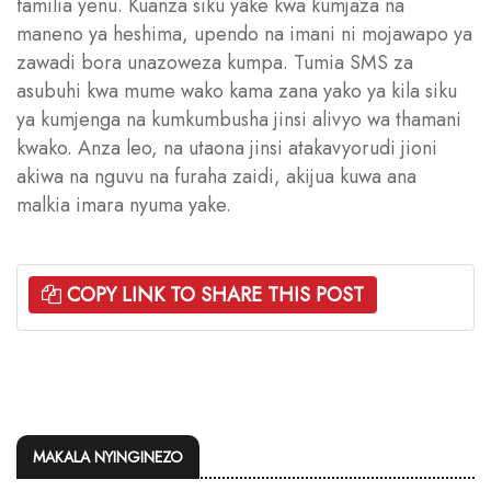
familia yenu. Kuanza siku yake kwa kumjaza na
maneno ya heshima, upendo na imani ni mojawapo ya
zawadi bora unazoweza kumpa. Tumia SMS za
asubuhi kwa mume wako kama zana yako ya kila siku
ya kumjenga na kumkumbusha jinsi alivyo wa thamani
kwako. Anza leo, na utaona jinsi atakavyorudi jioni
akiwa na nguvu na furaha zaidi, akijua kuwa ana
malkia imara nyuma yake.
COPY LINK TO SHARE THIS POST
MAKALA NYINGINEZO