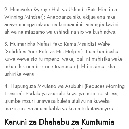
2. Humweka Kwenye Hali ya Ushindi (Puts Him in a
Winning Mindset): Anapoanza siku akijua ana mke
anayemuunga mkono na kumuamini, anaingia kazini
akiwa na mtazamo wa ushindi na sio wa kushindwa.
3. Huimarisha Nafasi Yako Kama Msaidizi Wake
(Solidifies Your Role as His Helper): Inamkumbusha
kuwa wewe sio tu mpenzi wake, bali ni mshirika wake
mkuu (his number one teammate). Hii inaimarisha
ushirika wenu.
4. Hupunguza Mvutano wa Asubuhi (Reduces Morning
Tension): Badala ya asubuhi kuwa ya mbio na stress,
ujumbe mzuri unaweza kuleta utulivu na kuweka
mazingira ya amani kabla ya kila mtu kutawanyika.
Kanuni za Dhahabu za Kumtumia