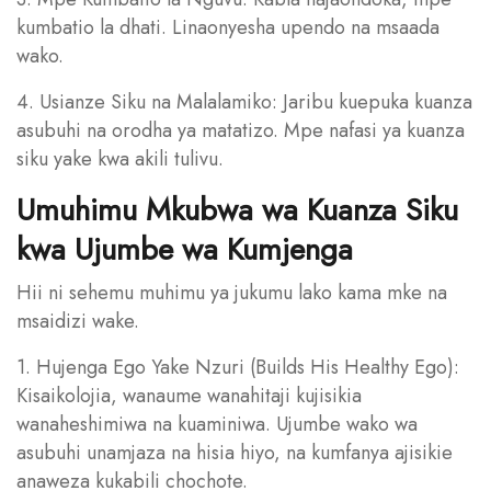
kumbatio la dhati. Linaonyesha upendo na msaada
wako.
4. Usianze Siku na Malalamiko: Jaribu kuepuka kuanza
asubuhi na orodha ya matatizo. Mpe nafasi ya kuanza
siku yake kwa akili tulivu.
Umuhimu Mkubwa wa Kuanza Siku
kwa Ujumbe wa Kumjenga
Hii ni sehemu muhimu ya jukumu lako kama mke na
msaidizi wake.
1. Hujenga Ego Yake Nzuri (Builds His Healthy Ego):
Kisaikolojia, wanaume wanahitaji kujisikia
wanaheshimiwa na kuaminiwa. Ujumbe wako wa
asubuhi unamjaza na hisia hiyo, na kumfanya ajisikie
anaweza kukabili chochote.