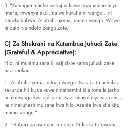
3. "Kufungua macho na kujua kuwa mwanaume huyu
imara, mwenye akili, na wa kuvutia ni wangu... ni
baraka kubwa. Asubuhi njema, mume wangu. Wewe
ni zaidi ya ndoto zangu zote."
C) Za Shukrani na Kutambua Juhudi Zake
(Grateful & Appreciative):
Hizi ni muhimu sana ili asijisikie kama juhudi zake
hazionekani.
1. "Asubuhi njema, mtoaji wangu. Nataka tu uchukue
sekunde hii kujua kuwa ninathamini kila tone la jasho
unalomwaga kwa ajili yetu. Kazi unayofanya sio rahisi,
na ninakuheshimu sana kwa hilo. Asante kwa kila kitu,
mume wangu."
2. "Habari za asubuhi, mpenzi. Nilitaka tu kusema