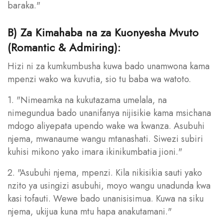
baraka."
B) Za Kimahaba na za Kuonyesha Mvuto
(Romantic & Admiring):
Hizi ni za kumkumbusha kuwa bado unamwona kama
mpenzi wako wa kuvutia, sio tu baba wa watoto.
1. "Nimeamka na kukutazama umelala, na
nimegundua bado unanifanya nijisikie kama msichana
mdogo aliyepata upendo wake wa kwanza. Asubuhi
njema, mwanaume wangu mtanashati. Siwezi subiri
kuhisi mikono yako imara ikinikumbatia jioni."
2. "Asubuhi njema, mpenzi. Kila nikisikia sauti yako
nzito ya usingizi asubuhi, moyo wangu unadunda kwa
kasi tofauti. Wewe bado unanisisimua. Kuwa na siku
njema, ukijua kuna mtu hapa anakutamani."