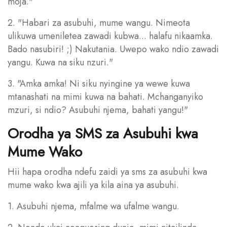
moja."
2. "Habari za asubuhi, mume wangu. Nimeota
ulikuwa umeniletea zawadi kubwa... halafu nikaamka.
Bado nasubiri! ;) Nakutania. Uwepo wako ndio zawadi
yangu. Kuwa na siku nzuri."
3. "Amka amka! Ni siku nyingine ya wewe kuwa
mtanashati na mimi kuwa na bahati. Mchanganyiko
mzuri, si ndio? Asubuhi njema, bahati yangu!"
Orodha ya SMS za Asubuhi kwa
Mume Wako
Hii hapa orodha ndefu zaidi ya sms za asubuhi kwa
mume wako kwa ajili ya kila aina ya asubuhi.
1. Asubuhi njema, mfalme wa ufalme wangu.