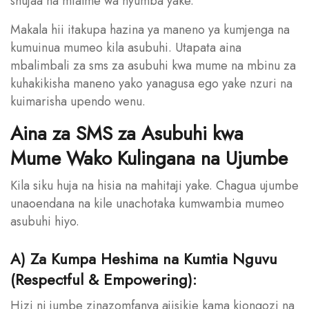
shujaa na mfalme wa nyumba yake.
Makala hii itakupa hazina ya maneno ya kumjenga na
kumuinua mumeo kila asubuhi. Utapata aina
mbalimbali za sms za asubuhi kwa mume na mbinu za
kuhakikisha maneno yako yanagusa ego yake nzuri na
kuimarisha upendo wenu.
Aina za SMS za Asubuhi kwa
Mume Wako Kulingana na Ujumbe
Kila siku huja na hisia na mahitaji yake. Chagua ujumbe
unaoendana na kile unachotaka kumwambia mumeo
asubuhi hiyo.
A) Za Kumpa Heshima na Kumtia Nguvu
(Respectful & Empowering):
Hizi ni jumbe zinazomfanya ajisikie kama kiongozi na