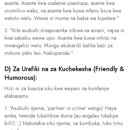
asante. Asante kwa usalama unaotupa, asante kwa
uvumilivu wako, na asante kwa kuwa mfano bora kwa
watoto wetu. Wewe ni mume na baba wa kipekee."
3. "Kila asubuhi ninapoamka nikiwa na amani, najua ni
kwa sababu wewe upo. Asante kwa kuwa mlinzi na
mwangalizi wetu. Mungu akubariki katika kazi za
mikono yako leo. Nakupenda."
D) Za Urafiki na za Kuchekesha (Friendly &
Humorous):
Hizi ni za kuanza siku kwa wepesi na kumfanya
atabasamu.
1. "Asubuhi njema, 'partner in crime' wangu! Haya
amka, twende tukaitikise dunia (au angalau tukalipe
bili!). ;) Nakutakia siku njema, na kumbuka, tuko timu