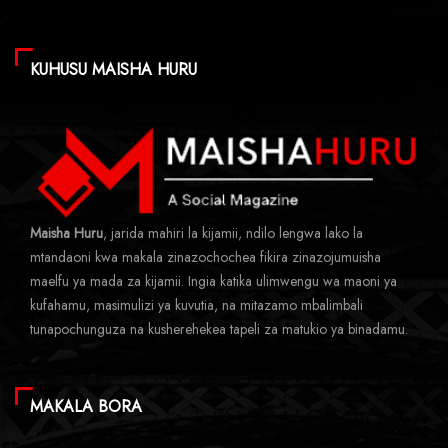
KUHUSU MAISHA HURU
Maisha Huru
, jarida mahiri la kijamii, ndilo lengwa lako la
mtandaoni kwa makala zinazochochea fikira zinazojumuisha
maelfu ya mada za kijamii. Ingia katika ulimwengu wa maoni ya
kufahamu, masimulizi ya kuvutia, na mitazamo mbalimbali
tunapochunguza na kusherehekea tapeli za matukio ya binadamu.
MAKALA BORA