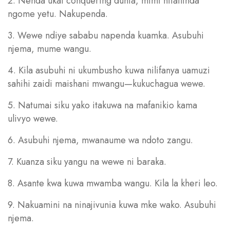
2. Nenda ukai conquering dunia, mimi nitailinda
ngome yetu. Nakupenda.
3. Wewe ndiye sababu napenda kuamka. Asubuhi
njema, mume wangu.
4. Kila asubuhi ni ukumbusho kuwa nilifanya uamuzi
sahihi zaidi maishani mwangu—kukuchagua wewe.
5. Natumai siku yako itakuwa na mafanikio kama
ulivyo wewe.
6. Asubuhi njema, mwanaume wa ndoto zangu.
7. Kuanza siku yangu na wewe ni baraka.
8. Asante kwa kuwa mwamba wangu. Kila la kheri leo.
9. Nakuamini na ninajivunia kuwa mke wako. Asubuhi
njema.