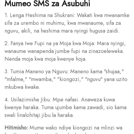
Mumeo SMS za Asubuhi
1. Lenga Heshima na Shukrani: Wakati kwa mwanamke
sifa za urembo ni muhimu, kwa mwanaume, sifa za
nguvu, akili, na heshima mara nyingi hugusa zaidi.
2. Fanya Iwe Fupi na ya Moja kwa Moja: Mara nyingi,
wanaume wanapenda jumbe fupi na zinazoeleweka.
Nenda moja kwa moja kwenye hoja.
3. Tumia Maneno ya Nguvu: Maneno kama "shujaa,"
"mfalme," "mwamba," "kiongozi," "nguvu" yana uzito
mkubwa kwake.
4. Usilazimishe Jibu: Mpe nafasi. Anaweza kuwa
kwenye haraka. Tuma ujumbe kama zawadi, sio kama
swali linalohitaji jibu la haraka.
Hitimisho:
Mume wako ndiye kiongozi na mlinzi wa