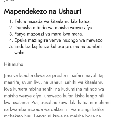
Mapendekezo na Ushauri
Tafuta msaada wa kitaalamu kila hatua.
Dumisha mtindo wa maisha wenye afya.
Fanya mazoezi ya mara kwa mara.
Epuka mazingira yenye msongo wa mawazo.
Endelea kujifunza kuhusu presha na udhibiti
wake.
Hitimisho
Jinsi ya kuacha dawa za presha ni safari inayohitaji
maarifa, uvumilivu, na ushauri sahihi wa kitaalamu.
Kwa kufuata mbinu sahihi na kudumisha mtindo wa
maisha wenye afya, unaweza kufanikisha lengo hili
kwa usalama. Pia, usisahau kuwa kila hatua ni muhimu
na kwamba msaada wa daktari ni wa msingi katika
mchakato huu. Lengo ni kuwa na maisha bora na