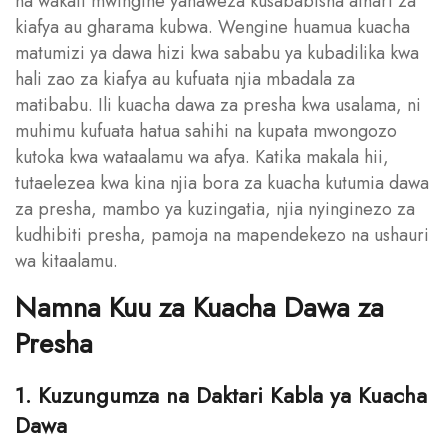
na wakati mwingine yanaweza kusababisha athari za
kiafya au gharama kubwa. Wengine huamua kuacha
matumizi ya dawa hizi kwa sababu ya kubadilika kwa
hali zao za kiafya au kufuata njia mbadala za
matibabu. Ili kuacha dawa za presha kwa usalama, ni
muhimu kufuata hatua sahihi na kupata mwongozo
kutoka kwa wataalamu wa afya. Katika makala hii,
tutaelezea kwa kina njia bora za kuacha kutumia dawa
za presha, mambo ya kuzingatia, njia nyinginezo za
kudhibiti presha, pamoja na mapendekezo na ushauri
wa kitaalamu.
Namna Kuu za Kuacha Dawa za
Presha
1. Kuzungumza na Daktari Kabla ya Kuacha
Dawa