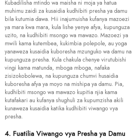
Kubadilisha mtindo wa maisha ni moja ya hatua
muhimu zaidi za kusaidia kudhibiti presha ya damu
bila kutumia dawa. Hii inajumuisha kufanya mazoezi
ya mara kwa mara, kula lishe yenye afya, kupunguza
uzito, na kudhibiti msongo wa mawazo. Mazoezi ya
mwili kama kutembea, kukimbia polepole, au yoga
yanaweza kusaidia kuboresha mzunguko wa damu na
kupunguza presha. Kula chakula chenye virutubishi
vingi kama matunda, mboga mboga, nafaka
zisizokobolewa, na kupunguza chumvi husaidia
kuboresha afya ya moyo na mishipa ya damu. Pia,
kudhibiti msongo wa mawazo kupitia njia kama
kutafakari au kufanya shughuli za kupumzisha akili
kunaweza kusaidia katika kudhibiti viwango vya
presha.
4. Fuatilia Viwango vya Presha ya Damu