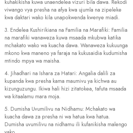
kuhakikisha kuwa unaendelea vizuri bila dawa. Rekodi
viwango vya presha na afya kwa ujumla na zipeleke
kwa daktari wako kila unapokwenda kwenye miadi.
3. Endelea Kushirikiana na Familia na Marafiki: Familia
na marafiki wanaweza kuwa msaada mkubwa katika
mchakato wako wa kuacha dawa. Wanaweza kukuunga
mkono kwa maneno ya faraja na kukusaidia kudumisha
mtindo mpya wa maisha.
4. Jihadhari na Ishara za Hatari: Angalia dalili za
kupanda kwa presha kama maumivu ya kichwa au
kizunguzungu. Ikiwa hali hizi zitatokea, tafuta msaada
wa kitaalamu mara moja.
5. Dumisha Uvumilivu na Nidhamu: Mchakato wa
kuacha dawa za presha ni wa hatua kwa hatua.
Dumisha uvumilivu na nidhamu ili kufanikisha malengo
yako.