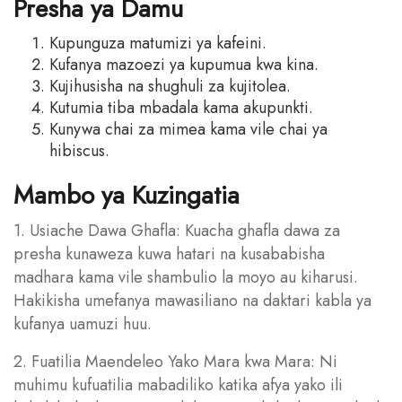
Presha ya Damu
Kupunguza matumizi ya kafeini.
Kufanya mazoezi ya kupumua kwa kina.
Kujihusisha na shughuli za kujitolea.
Kutumia tiba mbadala kama akupunkti.
Kunywa chai za mimea kama vile chai ya
hibiscus.
Mambo ya Kuzingatia
1. Usiache Dawa Ghafla: Kuacha ghafla dawa za
presha kunaweza kuwa hatari na kusababisha
madhara kama vile shambulio la moyo au kiharusi.
Hakikisha umefanya mawasiliano na daktari kabla ya
kufanya uamuzi huu.
2. Fuatilia Maendeleo Yako Mara kwa Mara: Ni
muhimu kufuatilia mabadiliko katika afya yako ili