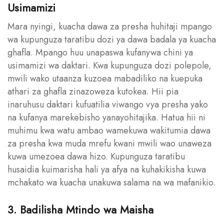
Usimamizi
Mara nyingi, kuacha dawa za presha huhitaji mpango
wa kupunguza taratibu dozi ya dawa badala ya kuacha
ghafla. Mpango huu unapaswa kufanywa chini ya
usimamizi wa daktari. Kwa kupunguza dozi polepole,
mwili wako utaanza kuzoea mabadiliko na kuepuka
athari za ghafla zinazoweza kutokea. Hii pia
inaruhusu daktari kufuatilia viwango vya presha yako
na kufanya marekebisho yanayohitajika. Hatua hii ni
muhimu kwa watu ambao wamekuwa wakitumia dawa
za presha kwa muda mrefu kwani mwili wao unaweza
kuwa umezoea dawa hizo. Kupunguza taratibu
husaidia kuimarisha hali ya afya na kuhakikisha kuwa
mchakato wa kuacha unakuwa salama na wa mafanikio.
3. Badilisha Mtindo wa Maisha