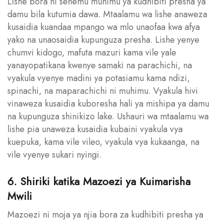
Lishe bora ni sehemu muhimu ya kudhibiti presha ya
damu bila kutumia dawa. Mtaalamu wa lishe anaweza
kusaidia kuandaa mpango wa mlo unaofaa kwa afya
yako na unaosaidia kupunguza presha. Lishe yenye
chumvi kidogo, mafuta mazuri kama vile yale
yanayopatikana kwenye samaki na parachichi, na
vyakula vyenye madini ya potasiamu kama ndizi,
spinachi, na maparachichi ni muhimu. Vyakula hivi
vinaweza kusaidia kuboresha hali ya mishipa ya damu
na kupunguza shinikizo lake. Ushauri wa mtaalamu wa
lishe pia unaweza kusaidia kubaini vyakula vya
kuepuka, kama vile vileo, vyakula vya kukaanga, na
vile vyenye sukari nyingi.
6. Shiriki katika Mazoezi ya Kuimarisha
Mwili
Mazoezi ni moja ya njia bora za kudhibiti presha ya