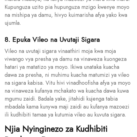
Kupunguza uzito pia hupunguza mzigo kwenye moyo
na mishipa ya damu, hivyo kuimarisha afya yako kwa
ujumla.
8. Epuka Vileo na Uvutaji Sigara
Vileo na uvutaji sigara vinaathiri moja kwa moja
viwango vya presha ya damu na vinaweza kuongeza
hatari ya matatizo ya moyo. Ikiwa unataka kuacha
dawa za presha, ni muhimu kuacha matumizi ya vileo
na sigara kabisa. Vitu hivi vinadhoofisha afya ya moyo
na vinaweza kufanya mchakato wa kuacha dawa kuwa
mgumu zaidi. Badala yake, jitahidi kujenga tabia
mbadala kama kunywa maji zaidi au kufanya mazoezi
ili kudhibiti tamaa ya kutumia vileo au kuvuta sigara.
Njia Nyinginezo za Kudhibiti