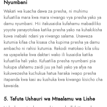
Nyumbani
Wakati wa kuacha dawa za presha, ni muhimu
kufuatilia mara kwa mara viwango vya presha yako ya
damu nyumbani. Hii itakusaidia kufahamu mabadiliko
yoyote yanayotokea katika presha yako na kuhakikisha
kuwa inabaki ndani ya viwango salama. Unaweza
kutumia kifaa cha kisasa cha kupima presha ya damu
ambacho ni rahisi kutumia. Rekodi matokeo kila siku
na uyapeleke kwa daktari wako ili kusaidia katika
kufuatilia hali yako. Kufuatilia presha nyumbani pia
hukupa ufahamu zaidi juu ya hali yako ya afya na
kukuwezesha kuchukua hatua haraka iwapo presha
itapanda kwa kasi au kushuka kwa kiwango kisicho cha
kawaida.
5. Tafuta Ushauri wa Mtaalamu wa Lishe