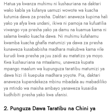
Hatua ya kwanza muhimu ni kushauriana na daktari
wako kabla ya kufanya uamuzi wowote wa kuacha
kutumia dawa za presha. Daktari anaweza kupima hali
yako ya afya kwa undani, ikiwa ni pamoja na kufuatilia
viwango vya presha yako ya damu na kuamua kama ni
salama kwako kuacha dawa. Ni muhimu kufahamu
kwamba kuacha ghafla matumizi ya dawa za presha
kunaweza kusababisha madhara makubwa kama vile
kurudi kwa presha ya juu zaidi au matatizo ya moyo.
Kwa kushauriana na mtaalamu, unaweza kupata
mpango maalum wa kupunguza taratibu matumizi ya
dawa hizi ili kuepuka madhara yoyote. Pia, daktari
anaweza kupendekeza mbinu mbadala au mabadiliko
ya mtindo wa maisha ambayo yanaweza kusaidia
kudhibiti presha yako kwa ufanisi.
2. Punguza Dawa Taratibu na Chini ya