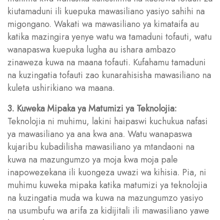
kiutamaduni ili kuepuka mawasiliano yasiyo sahihi na
migongano. Wakati wa mawasiliano ya kimataifa au
katika mazingira yenye watu wa tamaduni tofauti, watu
wanapaswa kuepuka lugha au ishara ambazo
zinaweza kuwa na maana tofauti. Kufahamu tamaduni
na kuzingatia tofauti zao kunarahisisha mawasiliano na
kuleta ushirikiano wa maana.
3. Kuweka Mipaka ya Matumizi ya Teknolojia:
Teknolojia ni muhimu, lakini haipaswi kuchukua nafasi
ya mawasiliano ya ana kwa ana. Watu wanapaswa
kujaribu kubadilisha mawasiliano ya mtandaoni na
kuwa na mazungumzo ya moja kwa moja pale
inapowezekana ili kuongeza uwazi wa kihisia. Pia, ni
muhimu kuweka mipaka katika matumizi ya teknolojia
na kuzingatia muda wa kuwa na mazungumzo yasiyo
na usumbufu wa arifa za kidijitali ili mawasiliano yawe