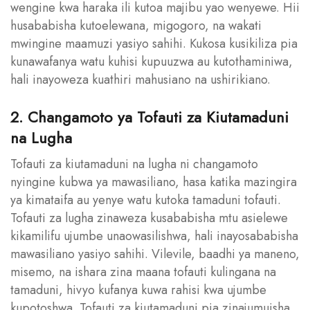
wengine kwa haraka ili kutoa majibu yao wenyewe. Hii
husababisha kutoelewana, migogoro, na wakati
mwingine maamuzi yasiyo sahihi. Kukosa kusikiliza pia
kunawafanya watu kuhisi kupuuzwa au kutothaminiwa,
hali inayoweza kuathiri mahusiano na ushirikiano.
2. Changamoto ya Tofauti za Kiutamaduni
na Lugha
Tofauti za kiutamaduni na lugha ni changamoto
nyingine kubwa ya mawasiliano, hasa katika mazingira
ya kimataifa au yenye watu kutoka tamaduni tofauti.
Tofauti za lugha zinaweza kusababisha mtu asielewe
kikamilifu ujumbe unaowasilishwa, hali inayosababisha
mawasiliano yasiyo sahihi. Vilevile, baadhi ya maneno,
misemo, na ishara zina maana tofauti kulingana na
tamaduni, hivyo kufanya kuwa rahisi kwa ujumbe
kupotoshwa. Tofauti za kiutamaduni pia zinajumuisha