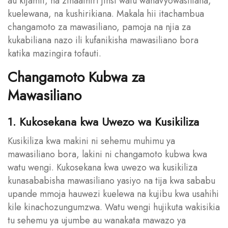
au kijamii, na zinaathiri jinsi watu wanavyowasiliana,
kuelewana, na kushirikiana. Makala hii itachambua
changamoto za mawasiliano, pamoja na njia za
kukabiliana nazo ili kufanikisha mawasiliano bora
katika mazingira tofauti.
Changamoto Kubwa za
Mawasiliano
1. Kukosekana kwa Uwezo wa Kusikiliza
Kusikiliza kwa makini ni sehemu muhimu ya
mawasiliano bora, lakini ni changamoto kubwa kwa
watu wengi. Kukosekana kwa uwezo wa kusikiliza
kunasababisha mawasiliano yasiyo na tija kwa sababu
upande mmoja hauwezi kuelewa na kujibu kwa usahihi
kile kinachozungumzwa. Watu wengi hujikuta wakisikia
tu sehemu ya ujumbe au wanakata mawazo ya