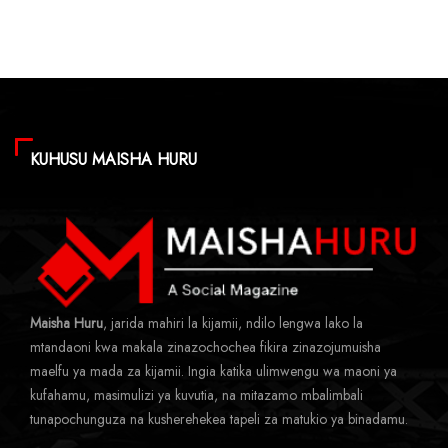
KUHUSU MAISHA HURU
Maisha Huru
, jarida mahiri la kijamii, ndilo lengwa lako la
mtandaoni kwa makala zinazochochea fikira zinazojumuisha
maelfu ya mada za kijamii. Ingia katika ulimwengu wa maoni ya
kufahamu, masimulizi ya kuvutia, na mitazamo mbalimbali
tunapochunguza na kusherehekea tapeli za matukio ya binadamu.