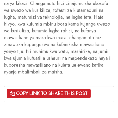
na ya kikazi. Changamoto hizi zinajumuisha ukosefu
wa uwezo wa kusikiliza, tofauti za kiutamaduni na
lugha, matumizi ya teknolojia, na lugha tata. Hata
hivyo, kwa kutumia mbinu bora kama kujenga uwezo
wa kusikiliza, kutumia lugha rahisi, na kufanya
mawasiliano ya mara kwa mara, changamoto hizi
zinaweza kupunguzwa na kufanikisha mawasiliano
yenye tija. Ni muhimu kwa watu, mashirika, na jamii
kwa ujumla kufuatilia ushauri na mapendekezo haya ili
kuboresha mawasiliano na kuleta uelewano katika
nyanja mbalimbali za maisha.
COPY LINK TO SHARE THIS POST