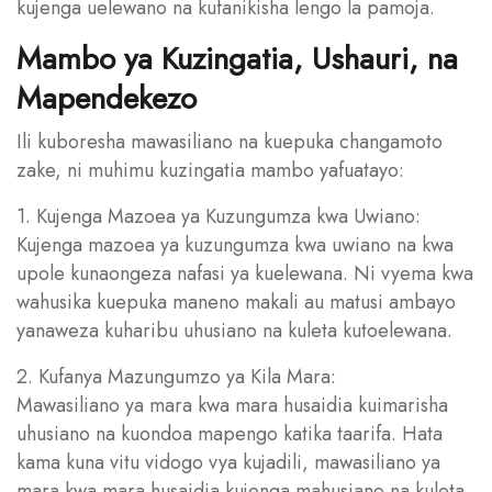
kujenga uelewano na kufanikisha lengo la pamoja.
Mambo ya Kuzingatia, Ushauri, na
Mapendekezo
Ili kuboresha mawasiliano na kuepuka changamoto
zake, ni muhimu kuzingatia mambo yafuatayo:
1. Kujenga Mazoea ya Kuzungumza kwa Uwiano:
Kujenga mazoea ya kuzungumza kwa uwiano na kwa
upole kunaongeza nafasi ya kuelewana. Ni vyema kwa
wahusika kuepuka maneno makali au matusi ambayo
yanaweza kuharibu uhusiano na kuleta kutoelewana.
2. Kufanya Mazungumzo ya Kila Mara:
Mawasiliano ya mara kwa mara husaidia kuimarisha
uhusiano na kuondoa mapengo katika taarifa. Hata
kama kuna vitu vidogo vya kujadili, mawasiliano ya
mara kwa mara husaidia kujenga mahusiano na kuleta