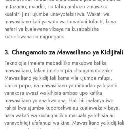
mitazamo, maadili, na tabia ambazo zinaweza
kuathiri jinsi ujumbe unavyotafsiriwa. Wakati wa
mawasiliano kati ya watu wa tamaduni tofauti, kuna
hatari ya kuelewana vibaya na kusababisha
kutoelewana na migongano.
3. Changamoto za Mawasiliano ya Kidijitali
Teknolojia imeleta mabadiliko makubwa katika
mawasiliano, lakini imeleta pia changamoto zake.
Mawasiliano ya kidijitali kama vile ujumbe mfupi,
barua pepe, na mawasiliano ya mitandao ya kijamii
yanakosa uwazi wa kihisia ambao upo katika
mawasiliano ya ana kwa ana. Hali hii inafanya iwe
rahisi kwa ujumbe kupotoshwa au kueleweka vibaya,
hasa wakati wa kushughulikia masuala ya kihisia au
yanayohitaji ufafanuzi wa kina. Mawasiliano ya kidijitali