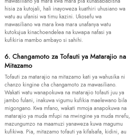
mawasiliano ya mara kwa mara pia kunasababisha
hisia za kutojali, hali inayoweza kuathiri uhusiano wa
watu au ufanisi wa timu kazini. Ukosefu wa
mawasiliano wa mara kwa mara unafanya watu
kutokujua kinachoendelea na kuwapa nafasi ya
kufikiria mambo ambayo si sahihi.
6. Changamoto za Tofauti ya Matarajio na
Mitazamo
Tofauti za matarajio na mitazamo kati ya wahusika ni
chanzo kingine cha changamoto za mawasiliano.
Wakati watu wanapokuwa na matarajio tofauti juu ya
jambo fulani, inakuwa vigumu kufikia maelewano bila
migongano. Kwa mfano, wakati mmoja anapokuwa na
matarajio ya muda mfupi na mwingine ya muda mrefu,
mazungumzo na maamuzi yanaweza kuwa magumu
kufikiwa. Pia, mitazamo tofauti ya kifalsafa, kidini, au