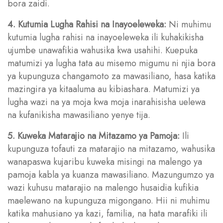
bora zaidi.
4. Kutumia Lugha Rahisi na Inayoeleweka:
Ni muhimu
kutumia lugha rahisi na inayoeleweka ili kuhakikisha
ujumbe unawafikia wahusika kwa usahihi. Kuepuka
matumizi ya lugha tata au misemo migumu ni njia bora
ya kupunguza changamoto za mawasiliano, hasa katika
mazingira ya kitaaluma au kibiashara. Matumizi ya
lugha wazi na ya moja kwa moja inarahisisha uelewa
na kufanikisha mawasiliano yenye tija.
5. Kuweka Matarajio na Mitazamo ya Pamoja:
Ili
kupunguza tofauti za matarajio na mitazamo, wahusika
wanapaswa kujaribu kuweka misingi na malengo ya
pamoja kabla ya kuanza mawasiliano. Mazungumzo ya
wazi kuhusu matarajio na malengo husaidia kufikia
maelewano na kupunguza migongano. Hii ni muhimu
katika mahusiano ya kazi, familia, na hata marafiki ili