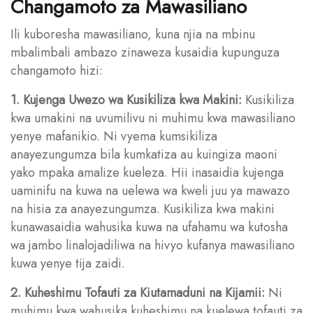
Changamoto za Mawasiliano
Ili kuboresha mawasiliano, kuna njia na mbinu
mbalimbali ambazo zinaweza kusaidia kupunguza
changamoto hizi:
1. Kujenga Uwezo wa Kusikiliza kwa Makini:
Kusikiliza
kwa umakini na uvumilivu ni muhimu kwa mawasiliano
yenye mafanikio. Ni vyema kumsikiliza
anayezungumza bila kumkatiza au kuingiza maoni
yako mpaka amalize kueleza. Hii inasaidia kujenga
uaminifu na kuwa na uelewa wa kweli juu ya mawazo
na hisia za anayezungumza. Kusikiliza kwa makini
kunawasaidia wahusika kuwa na ufahamu wa kutosha
wa jambo linalojadiliwa na hivyo kufanya mawasiliano
kuwa yenye tija zaidi.
2. Kuheshimu Tofauti za Kiutamaduni na Kijamii:
Ni
muhimu kwa wahusika kuheshimu na kuelewa tofauti za