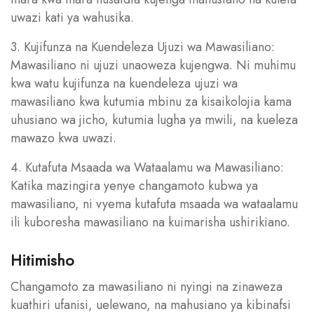
uwazi kati ya wahusika.
3. Kujifunza na Kuendeleza Ujuzi wa Mawasiliano:
Mawasiliano ni ujuzi unaoweza kujengwa. Ni muhimu
kwa watu kujifunza na kuendeleza ujuzi wa
mawasiliano kwa kutumia mbinu za kisaikolojia kama
uhusiano wa jicho, kutumia lugha ya mwili, na kueleza
mawazo kwa uwazi.
4. Kutafuta Msaada wa Wataalamu wa Mawasiliano:
Katika mazingira yenye changamoto kubwa ya
mawasiliano, ni vyema kutafuta msaada wa wataalamu
ili kuboresha mawasiliano na kuimarisha ushirikiano.
Hitimisho
Changamoto za mawasiliano ni nyingi na zinaweza
kuathiri ufanisi, uelewano, na mahusiano ya kibinafsi