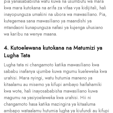
pia yanasababisha watu kuwa na usumbufu wa mara
kwa mara kutokana na arifa za vifaa vya kidijitali, hali
inayopunguza umakini na ubora wa mawasiliano. Pia,
kutegemea sana mawasiliano ya maandishi ya
mtandaoni kunapunguza nafasi ya kujenga uhusiano
wa karibu na wenye maana.
4. Kutoelewana kutokana na Matumizi ya
Lugha Tata
Lugha tata ni changamoto katika mawasiliano kwa
sababu inafanya ujumbe kuwa mgumu kueleweka kwa
urahisi. Mara nyingi, watu hutumia maneno ya
kitaalamu au misemo ya kifupi ambayo haifahamiki
kwa wote, hali inayosababisha mawasiliano kuwa
magumu na yasiyoeleweka kwa urahisi. Hii ni
changamoto hasa katika mazingira ya kitaaluma
ambapo wataalamu hutumia lugha ya kiufundi au kifupi