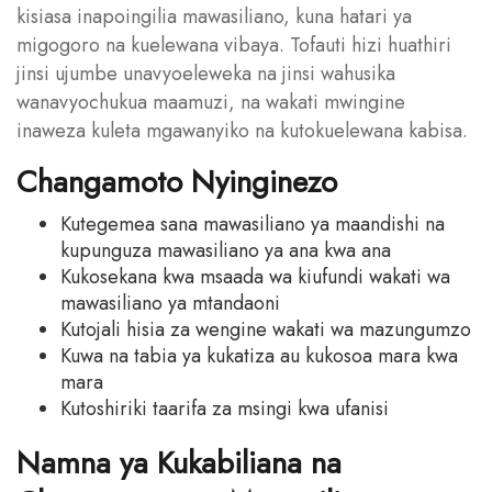
kisiasa inapoingilia mawasiliano, kuna hatari ya
migogoro na kuelewana vibaya. Tofauti hizi huathiri
jinsi ujumbe unavyoeleweka na jinsi wahusika
wanavyochukua maamuzi, na wakati mwingine
inaweza kuleta mgawanyiko na kutokuelewana kabisa.
Changamoto Nyinginezo
Kutegemea sana mawasiliano ya maandishi na
kupunguza mawasiliano ya ana kwa ana
Kukosekana kwa msaada wa kiufundi wakati wa
mawasiliano ya mtandaoni
Kutojali hisia za wengine wakati wa mazungumzo
Kuwa na tabia ya kukatiza au kukosoa mara kwa
mara
Kutoshiriki taarifa za msingi kwa ufanisi
Namna ya Kukabiliana na