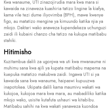
Kwa wanaume, UTI zinazojirudia mara kwa mara si
kawaida na zinaweza kuashiria tatizo lingine la kiafya,
kama vile tezi dume iliyovimba (BPH), mawe kwenye
figo, au matatizo mengine ya kimuundo katika njia ya
mkojo. Daktari wako anaweza kupendekeza uchunguzi
zaidi ili kubaini chanzo cha tatizo na kukupa matibabu
stahiki.
Hitimisho
Kuzitambua dalili za ugonjwa wa uti kwa mwanaume ni
muhimu sana kwa ajili ya kupata matibabu mapema na
kuepuka matatizo makubwa zaidi. Ingawa UTI si ya
kawaida sana kwa wanaume, haipaswi kupuuzwa
inapotokea. Ukipata dalili kama maumivu wakati wa
kukojoa, kukojoa mara kwa mara, au mabadiliko katika
mkojo wako, usisite kutafuta ushauri wa kitabibu.
Matibabu sahihi na kwa wakati yanaweza kuondoa