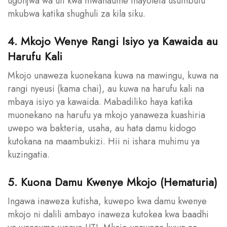
ugonjwa wa uti kwa mwanaume inayoleta usumbufu
mkubwa katika shughuli za kila siku.
4. Mkojo Wenye Rangi Isiyo ya Kawaida au
Harufu Kali
Mkojo unaweza kuonekana kuwa na mawingu, kuwa na
rangi nyeusi (kama chai), au kuwa na harufu kali na
mbaya isiyo ya kawaida. Mabadiliko haya katika
muonekano na harufu ya mkojo yanaweza kuashiria
uwepo wa bakteria, usaha, au hata damu kidogo
kutokana na maambukizi. Hii ni ishara muhimu ya
kuzingatia.
5. Kuona Damu Kwenye Mkojo (Hematuria)
Ingawa inaweza kutisha, kuwepo kwa damu kwenye
mkojo ni dalili ambayo inaweza kutokea kwa baadhi