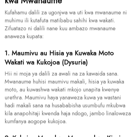
kwa Mwanaume
Kufahamu dalili za ugonjwa wa uti kwa mwanaume ni
muhimu ili kutafuta matibabu sahihi kwa wakati.
Zifuatazo ni dalili nane kuu ambazo mwanaume
anaweza kupata:
1. Maumivu au Hisia ya Kuwaka Moto
Wakati wa Kukojoa (Dysuria)
Hii ni moja ya dalili za awali na za kawaida sana.
Mwanaume huhisi maumivu makali, hisia ya kuwaka
moto, au kuwashwa wakati mkojo unapita kwenye
urethra. Maumivu haya yanaweza kuwa ya wastani
hadi makali sana na husababisha usumbufu mkubwa
kila anapohitaji kwenda haja ndogo, jambo linaloweza
kumfanya aogope kukojoa.