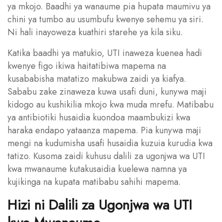
ya mkojo. Baadhi ya wanaume pia hupata maumivu ya
chini ya tumbo au usumbufu kwenye sehemu ya siri.
Ni hali inayoweza kuathiri starehe ya kila siku.
Katika baadhi ya matukio, UTI inaweza kuenea hadi
kwenye figo ikiwa haitatibiwa mapema na
kusababisha matatizo makubwa zaidi ya kiafya.
Sababu zake zinaweza kuwa usafi duni, kunywa maji
kidogo au kushikilia mkojo kwa muda mrefu. Matibabu
ya antibiotiki husaidia kuondoa maambukizi kwa
haraka endapo yataanza mapema. Pia kunywa maji
mengi na kudumisha usafi husaidia kuzuia kurudia kwa
tatizo. Kusoma zaidi kuhusu dalili za ugonjwa wa UTI
kwa mwanaume kutakusaidia kuelewa namna ya
kujikinga na kupata matibabu sahihi mapema.
Hizi ni Dalili za Ugonjwa wa UTI