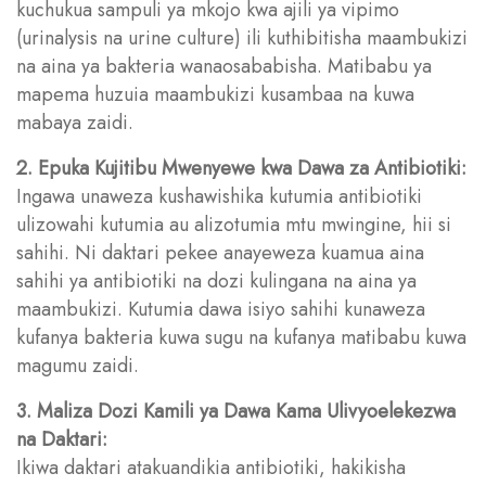
kuchukua sampuli ya mkojo kwa ajili ya vipimo
(urinalysis na urine culture) ili kuthibitisha maambukizi
na aina ya bakteria wanaosababisha. Matibabu ya
mapema huzuia maambukizi kusambaa na kuwa
mabaya zaidi.
2. Epuka Kujitibu Mwenyewe kwa Dawa za Antibiotiki:
Ingawa unaweza kushawishika kutumia antibiotiki
ulizowahi kutumia au alizotumia mtu mwingine, hii si
sahihi. Ni daktari pekee anayeweza kuamua aina
sahihi ya antibiotiki na dozi kulingana na aina ya
maambukizi. Kutumia dawa isiyo sahihi kunaweza
kufanya bakteria kuwa sugu na kufanya matibabu kuwa
magumu zaidi.
3. Maliza Dozi Kamili ya Dawa Kama Ulivyoelekezwa
na Daktari:
Ikiwa daktari atakuandikia antibiotiki, hakikisha