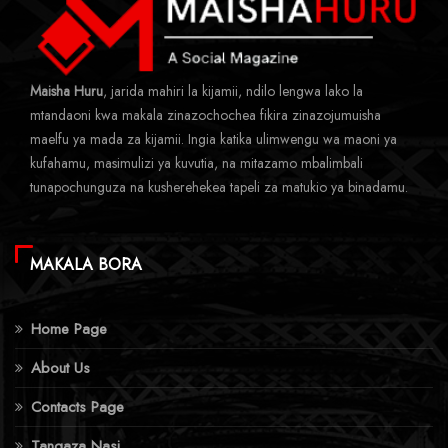
Maisha Huru
, jarida mahiri la kijamii, ndilo lengwa lako la
mtandaoni kwa makala zinazochochea fikira zinazojumuisha
maelfu ya mada za kijamii. Ingia katika ulimwengu wa maoni ya
kufahamu, masimulizi ya kuvutia, na mitazamo mbalimbali
tunapochunguza na kusherehekea tapeli za matukio ya binadamu.
MAKALA BORA
Home Page
About Us
Contacts Page
Tangaza Nasi