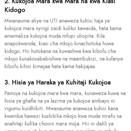
2. Kukojoa Mara kwa Mara na kwa Kiasi
Kidogo
Mwanaume aliye na UTI anaweza kuhisi haja ya
kukojoa mara nyingi zaidi kuliko kawaida, hata kama
amemaliza kukojoa muda mfupi uliopita. Kila
anapokwenda, kiasi cha mkojo kinachotoka huwa
kidogo. Hii hutokana na kuwashwa kwa kibofu cha
mkojo kunakosababishwa na maambukizi, na kufanya
kibofu kihisi kimejaa hata kama hakijajaa.
3. Hisia ya Haraka ya Kuhitaji Kukojoa
Pamoja na kukojoa mara kwa mara, kunaweza kuwa na
hisia ya ghafla na ya lazima ya kukojoa ambayo ni
vigumu kuidhibiti. Mwanaume anaweza kuhisi kana
kwamba hawezi kushikilia mkojo kwa muda mrefu na
anahitaji kufika chooni mara moja. Hii ni dalili ya