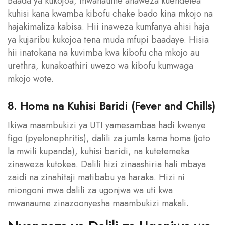
Baada ya kukojoa, mwanaume anaweza kuendelea
kuhisi kana kwamba kibofu chake bado kina mkojo na
hajakimaliza kabisa. Hii inaweza kumfanya ahisi haja
ya kujaribu kukojoa tena muda mfupi baadaye. Hisia
hii inatokana na kuvimba kwa kibofu cha mkojo au
urethra, kunakoathiri uwezo wa kibofu kumwaga
mkojo wote.
8. Homa na Kuhisi Baridi (Fever and Chills)
Ikiwa maambukizi ya UTI yamesambaa hadi kwenye
figo (pyelonephritis), dalili za jumla kama homa (joto
la mwili kupanda), kuhisi baridi, na kutetemeka
zinaweza kutokea. Dalili hizi zinaashiria hali mbaya
zaidi na zinahitaji matibabu ya haraka. Hizi ni
miongoni mwa dalili za ugonjwa wa uti kwa
mwanaume zinazoonyesha maambukizi makali.