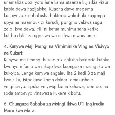
unamaliza dozi yote hata kama utaanza kujisikia vizuri
kabla dawa hazijaisha. Kuacha dawa mapema
kunaweza kusababisha bakteria waliobaki kujijenga
upya na maambukizi kurudi, pengine yakiwa sugu
zaidi kwa dawa. Hii ni hatua muhimu sana katika
kutibu dalili za ugonjwa wa uti kwa mwanaume.
4. Kunywa Maji Mengi na Vimiminika Vingine Visivyo
na Sukari:
Kunywa maji mengi husaidia kusafisha bakteria kutoka
kwenye mfumo wa mkojo kwa kuongeza mzunguko wa
kukojoa. Lenga kunywa angalau lita 2 hadi 3 za maji
kwa siku, isipokuwa kama daktari amekushauri
vinginevyo. Epuka vinywaji kama kahawa, pombe, na
soda ambavyo vinaweza kukera kibofu.
5. Chunguza Sababu za Msingi Ikiwa UTI Inajirudia
Mara kwa Mara: