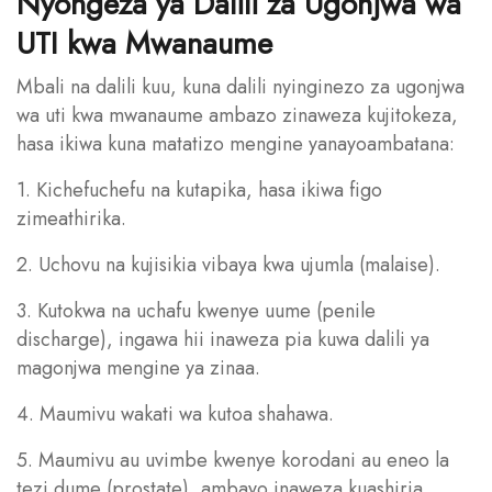
Nyongeza ya Dalili za Ugonjwa wa
UTI kwa Mwanaume
Mbali na dalili kuu, kuna dalili nyinginezo za ugonjwa
wa uti kwa mwanaume ambazo zinaweza kujitokeza,
hasa ikiwa kuna matatizo mengine yanayoambatana:
1. Kichefuchefu na kutapika, hasa ikiwa figo
zimeathirika.
2. Uchovu na kujisikia vibaya kwa ujumla (malaise).
3. Kutokwa na uchafu kwenye uume (penile
discharge), ingawa hii inaweza pia kuwa dalili ya
magonjwa mengine ya zinaa.
4. Maumivu wakati wa kutoa shahawa.
5. Maumivu au uvimbe kwenye korodani au eneo la
tezi dume (prostate), ambayo inaweza kuashiria