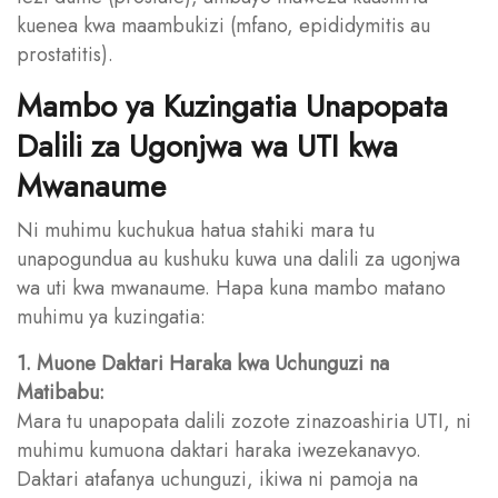
kuenea kwa maambukizi (mfano, epididymitis au
prostatitis).
Mambo ya Kuzingatia Unapopata
Dalili za Ugonjwa wa UTI kwa
Mwanaume
Ni muhimu kuchukua hatua stahiki mara tu
unapogundua au kushuku kuwa una dalili za ugonjwa
wa uti kwa mwanaume. Hapa kuna mambo matano
muhimu ya kuzingatia:
1. Muone Daktari Haraka kwa Uchunguzi na
Matibabu:
Mara tu unapopata dalili zozote zinazoashiria UTI, ni
muhimu kumuona daktari haraka iwezekanavyo.
Daktari atafanya uchunguzi, ikiwa ni pamoja na