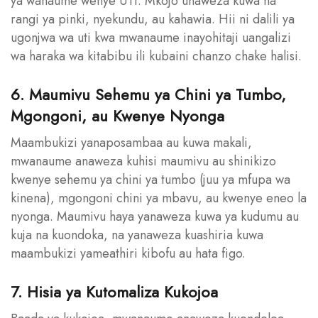
ya wanaume wenye UTI. Mkojo unaweza kuwa na
rangi ya pinki, nyekundu, au kahawia. Hii ni dalili ya
ugonjwa wa uti kwa mwanaume inayohitaji uangalizi
wa haraka wa kitabibu ili kubaini chanzo chake halisi.
6. Maumivu Sehemu ya Chini ya Tumbo,
Mgongoni, au Kwenye Nyonga
Maambukizi yanaposambaa au kuwa makali,
mwanaume anaweza kuhisi maumivu au shinikizo
kwenye sehemu ya chini ya tumbo (juu ya mfupa wa
kinena), mgongoni chini ya mbavu, au kwenye eneo la
nyonga. Maumivu haya yanaweza kuwa ya kudumu au
kuja na kuondoka, na yanaweza kuashiria kuwa
maambukizi yameathiri kibofu au hata figo.
7. Hisia ya Kutomaliza Kukojoa