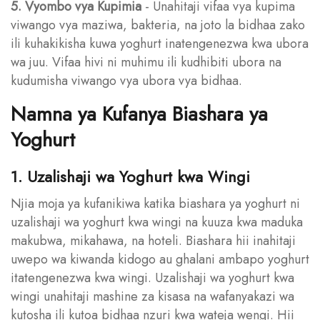
5. Vyombo vya Kupimia
- Unahitaji vifaa vya kupima
viwango vya maziwa, bakteria, na joto la bidhaa zako
ili kuhakikisha kuwa yoghurt inatengenezwa kwa ubora
wa juu. Vifaa hivi ni muhimu ili kudhibiti ubora na
kudumisha viwango vya ubora vya bidhaa.
Namna ya Kufanya Biashara ya
Yoghurt
1. Uzalishaji wa Yoghurt kwa Wingi
Njia moja ya kufanikiwa katika biashara ya yoghurt ni
uzalishaji wa yoghurt kwa wingi na kuuza kwa maduka
makubwa, mikahawa, na hoteli. Biashara hii inahitaji
uwepo wa kiwanda kidogo au ghalani ambapo yoghurt
itatengenezwa kwa wingi. Uzalishaji wa yoghurt kwa
wingi unahitaji mashine za kisasa na wafanyakazi wa
kutosha ili kutoa bidhaa nzuri kwa wateja wengi. Hii