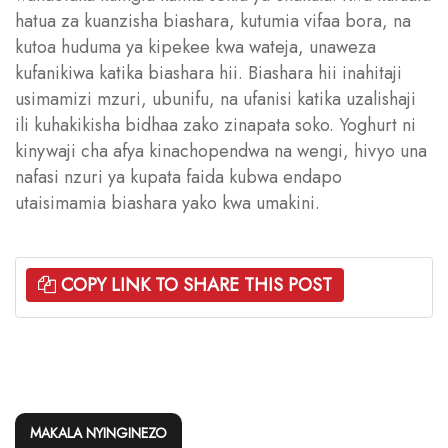
hatua za kuanzisha biashara, kutumia vifaa bora, na
kutoa huduma ya kipekee kwa wateja, unaweza
kufanikiwa katika biashara hii. Biashara hii inahitaji
usimamizi mzuri, ubunifu, na ufanisi katika uzalishaji
ili kuhakikisha bidhaa zako zinapata soko. Yoghurt ni
kinywaji cha afya kinachopendwa na wengi, hivyo una
nafasi nzuri ya kupata faida kubwa endapo
utaisimamia biashara yako kwa umakini.
COPY LINK TO SHARE THIS POST
MAKALA NYINGINEZO