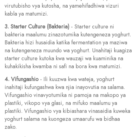
virutubisho vya kutosha, na yamehifadhiwa vizuri
kabla ya matumizi.
3. Starter Culture (Bakteria)
- Starter culture ni
bakteria maalumu zinazotumika kutengeneza yoghurt.
Bakteria hizi husaidia katika fermentation ya maziwa
na kutengeneza muundo wa yoghurt. Unahitaji kuagiza
starter culture kutoka kwa wauzaji wa kuaminika na
kuhakikisha kwamba ni safi na bora kwa matumizi.
4. Vifungashio
- Ili kuuzwa kwa wateja, yoghurt
inahitaji kufungashwa kwa njia inayovutia na salama.
Vifungashio vinavyotumika ni pamoja na makopo ya
plastiki, vikopo vya glasi, na mifuko maalumu ya
plastiki. Vifungashio vya kibiashara vinasaidia kuweka
yoghurt salama na kuongeza umaarufu wa bidhaa
zako.