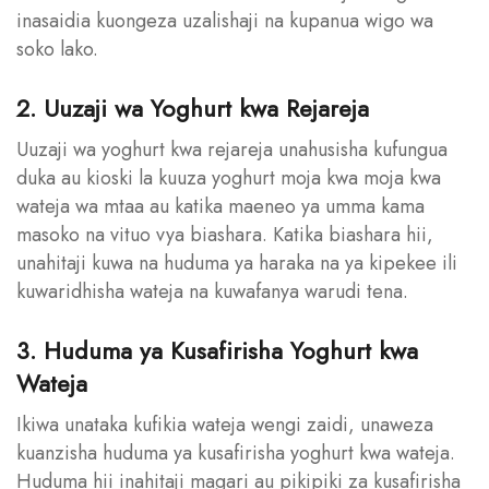
inasaidia kuongeza uzalishaji na kupanua wigo wa
soko lako.
2. Uuzaji wa Yoghurt kwa Rejareja
Uuzaji wa yoghurt kwa rejareja unahusisha kufungua
duka au kioski la kuuza yoghurt moja kwa moja kwa
wateja wa mtaa au katika maeneo ya umma kama
masoko na vituo vya biashara. Katika biashara hii,
unahitaji kuwa na huduma ya haraka na ya kipekee ili
kuwaridhisha wateja na kuwafanya warudi tena.
3. Huduma ya Kusafirisha Yoghurt kwa
Wateja
Ikiwa unataka kufikia wateja wengi zaidi, unaweza
kuanzisha huduma ya kusafirisha yoghurt kwa wateja.
Huduma hii inahitaji magari au pikipiki za kusafirisha