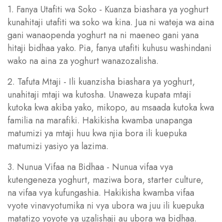
1. Fanya Utafiti wa Soko - Kuanza biashara ya yoghurt
kunahitaji utafiti wa soko wa kina. Jua ni wateja wa aina
gani wanaopenda yoghurt na ni maeneo gani yana
hitaji bidhaa yako. Pia, fanya utafiti kuhusu washindani
wako na aina za yoghurt wanazozalisha.
2. Tafuta Mtaji - Ili kuanzisha biashara ya yoghurt,
unahitaji mtaji wa kutosha. Unaweza kupata mtaji
kutoka kwa akiba yako, mikopo, au msaada kutoka kwa
familia na marafiki. Hakikisha kwamba unapanga
matumizi ya mtaji huu kwa njia bora ili kuepuka
matumizi yasiyo ya lazima.
3. Nunua Vifaa na Bidhaa - Nunua vifaa vya
kutengeneza yoghurt, maziwa bora, starter culture,
na vifaa vya kufungashia. Hakikisha kwamba vifaa
vyote vinavyotumika ni vya ubora wa juu ili kuepuka
matatizo yoyote ya uzalishaji au ubora wa bidhaa.