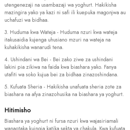
utengenezaji na usambazaji wa yoghurt. Hakikisha
mazingira yako ya kazi ni safi ili kuepuka magonjwa au
uchafuzi wa bidhaa.
3. Huduma kwa Wateja - Huduma nzuri kwa wateja
itakusaidia kujenga uhusiano mzuri na wateja na
kuhakikisha wanarudi tena.
4. Ushindani wa Bei - Bei zako ziwe za ushindani
lakini pia zikiwa na faida kwa biashara yako. Fanya
utafiti wa soko kujua bei za bidhaa zinazoshindana.
5. Kufuata Sheria - Hakikisha unafuata sheria zote za
biashara na afya zinazohusika na biashara ya yoghurt.
Hitimisho
Biashara ya yoghurt ni fursa nzuri kwa wajasiriamali
wanaotaka kuingia katika sekta ya chakula. Kwa kufuata