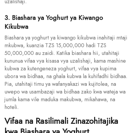
uzalishaji.
3. Biashara ya Yoghurt ya Kiwango
Kikubwa
Biashara ya yoghurt ya kiwango kikubwa inahitaji mtaji
mkubwa, kuanzia TZS 15,000,000 hadi TZS
50,000,000 au zaidi. Katika biashara hii, utahitaji
kununua vifaa vya kisasa vya uzalishaji, kama mashine
kubwa za kutengeneza yoghurt, vifaa vya kupima
ubora wa bidhaa, na ghala kubwa la kuhifadhi bidhaa.
Pia, utahitaji timu ya wafanyakazi wa kujitolea, na
uwepo wa usambazaji wa bidhaa zako kwa wateja wa
jumla kama vile maduka makubwa, mikahawa, na
hoteli.
Vifaa na Rasilimali Zinazohitajika
kwa Biashara ya Yoghurt