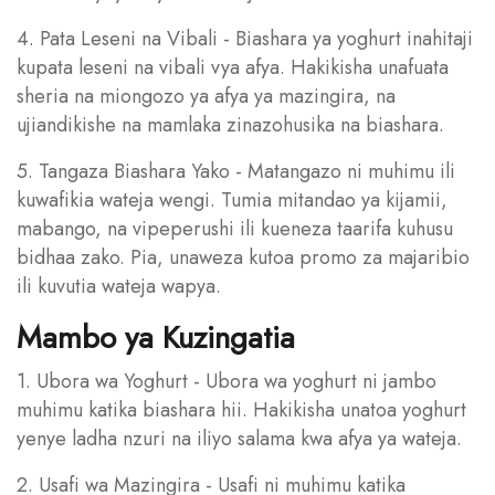
4. Pata Leseni na Vibali - Biashara ya yoghurt inahitaji
kupata leseni na vibali vya afya. Hakikisha unafuata
sheria na miongozo ya afya ya mazingira, na
ujiandikishe na mamlaka zinazohusika na biashara.
5. Tangaza Biashara Yako - Matangazo ni muhimu ili
kuwafikia wateja wengi. Tumia mitandao ya kijamii,
mabango, na vipeperushi ili kueneza taarifa kuhusu
bidhaa zako. Pia, unaweza kutoa promo za majaribio
ili kuvutia wateja wapya.
Mambo ya Kuzingatia
1. Ubora wa Yoghurt - Ubora wa yoghurt ni jambo
muhimu katika biashara hii. Hakikisha unatoa yoghurt
yenye ladha nzuri na iliyo salama kwa afya ya wateja.
2. Usafi wa Mazingira - Usafi ni muhimu katika