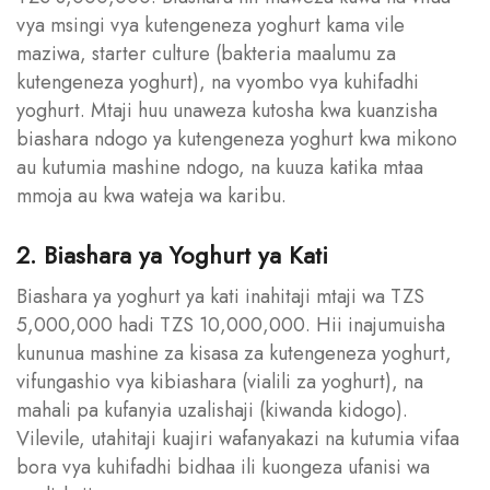
vya msingi vya kutengeneza yoghurt kama vile
maziwa, starter culture (bakteria maalumu za
kutengeneza yoghurt), na vyombo vya kuhifadhi
yoghurt. Mtaji huu unaweza kutosha kwa kuanzisha
biashara ndogo ya kutengeneza yoghurt kwa mikono
au kutumia mashine ndogo, na kuuza katika mtaa
mmoja au kwa wateja wa karibu.
2. Biashara ya Yoghurt ya Kati
Biashara ya yoghurt ya kati inahitaji mtaji wa TZS
5,000,000 hadi TZS 10,000,000. Hii inajumuisha
kununua mashine za kisasa za kutengeneza yoghurt,
vifungashio vya kibiashara (vialili za yoghurt), na
mahali pa kufanyia uzalishaji (kiwanda kidogo).
Vilevile, utahitaji kuajiri wafanyakazi na kutumia vifaa
bora vya kuhifadhi bidhaa ili kuongeza ufanisi wa