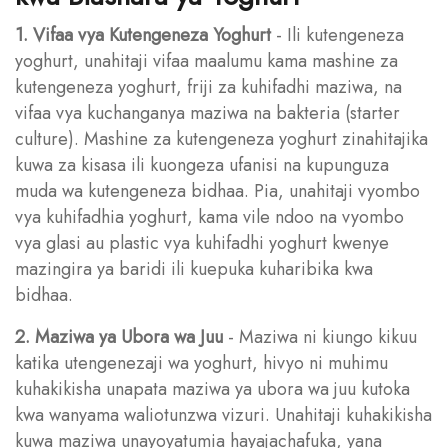
1. Vifaa vya Kutengeneza Yoghurt
- Ili kutengeneza
yoghurt, unahitaji vifaa maalumu kama mashine za
kutengeneza yoghurt, friji za kuhifadhi maziwa, na
vifaa vya kuchanganya maziwa na bakteria (starter
culture). Mashine za kutengeneza yoghurt zinahitajika
kuwa za kisasa ili kuongeza ufanisi na kupunguza
muda wa kutengeneza bidhaa. Pia, unahitaji vyombo
vya kuhifadhia yoghurt, kama vile ndoo na vyombo
vya glasi au plastic vya kuhifadhi yoghurt kwenye
mazingira ya baridi ili kuepuka kuharibika kwa
bidhaa.
2. Maziwa ya Ubora wa Juu
- Maziwa ni kiungo kikuu
katika utengenezaji wa yoghurt, hivyo ni muhimu
kuhakikisha unapata maziwa ya ubora wa juu kutoka
kwa wanyama waliotunzwa vizuri. Unahitaji kuhakikisha
kuwa maziwa unayoyatumia hayajachafuka, yana