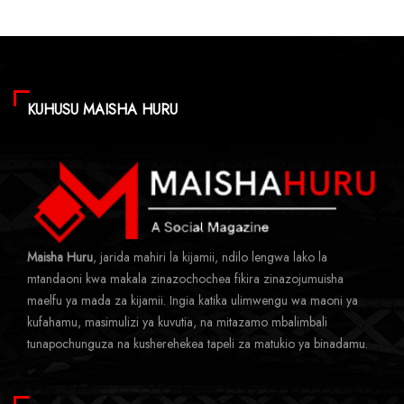
KUHUSU MAISHA HURU
Maisha Huru
, jarida mahiri la kijamii, ndilo lengwa lako la
mtandaoni kwa makala zinazochochea fikira zinazojumuisha
maelfu ya mada za kijamii. Ingia katika ulimwengu wa maoni ya
kufahamu, masimulizi ya kuvutia, na mitazamo mbalimbali
tunapochunguza na kusherehekea tapeli za matukio ya binadamu.