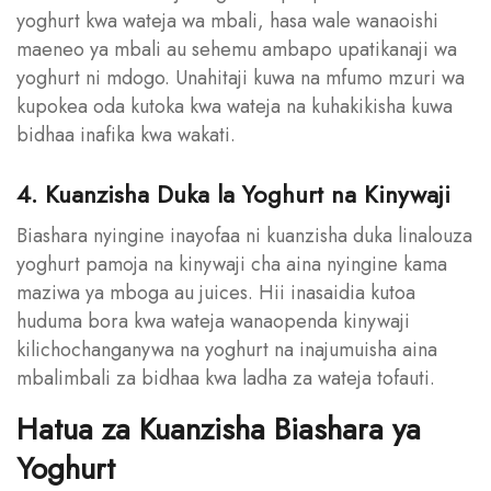
yoghurt kwa wateja wa mbali, hasa wale wanaoishi
maeneo ya mbali au sehemu ambapo upatikanaji wa
yoghurt ni mdogo. Unahitaji kuwa na mfumo mzuri wa
kupokea oda kutoka kwa wateja na kuhakikisha kuwa
bidhaa inafika kwa wakati.
4. Kuanzisha Duka la Yoghurt na Kinywaji
Biashara nyingine inayofaa ni kuanzisha duka linalouza
yoghurt pamoja na kinywaji cha aina nyingine kama
maziwa ya mboga au juices. Hii inasaidia kutoa
huduma bora kwa wateja wanaopenda kinywaji
kilichochanganywa na yoghurt na inajumuisha aina
mbalimbali za bidhaa kwa ladha za wateja tofauti.
Hatua za Kuanzisha Biashara ya
Yoghurt