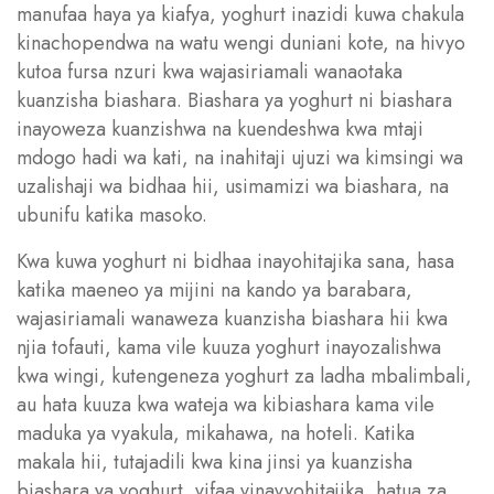
manufaa haya ya kiafya, yoghurt inazidi kuwa chakula
kinachopendwa na watu wengi duniani kote, na hivyo
kutoa fursa nzuri kwa wajasiriamali wanaotaka
kuanzisha biashara. Biashara ya yoghurt ni biashara
inayoweza kuanzishwa na kuendeshwa kwa mtaji
mdogo hadi wa kati, na inahitaji ujuzi wa kimsingi wa
uzalishaji wa bidhaa hii, usimamizi wa biashara, na
ubunifu katika masoko.
Kwa kuwa yoghurt ni bidhaa inayohitajika sana, hasa
katika maeneo ya mijini na kando ya barabara,
wajasiriamali wanaweza kuanzisha biashara hii kwa
njia tofauti, kama vile kuuza yoghurt inayozalishwa
kwa wingi, kutengeneza yoghurt za ladha mbalimbali,
au hata kuuza kwa wateja wa kibiashara kama vile
maduka ya vyakula, mikahawa, na hoteli. Katika
makala hii, tutajadili kwa kina jinsi ya kuanzisha
biashara ya yoghurt, vifaa vinavyohitajika, hatua za