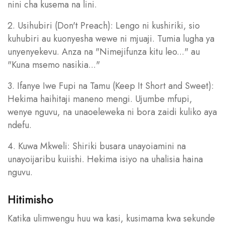
nini cha kusema na lini.
2. Usihubiri (Don't Preach): Lengo ni kushiriki, sio
kuhubiri au kuonyesha wewe ni mjuaji. Tumia lugha ya
unyenyekevu. Anza na "Nimejifunza kitu leo..." au
"Kuna msemo nasikia..."
3. Ifanye Iwe Fupi na Tamu (Keep It Short and Sweet):
Hekima haihitaji maneno mengi. Ujumbe mfupi,
wenye nguvu, na unaoeleweka ni bora zaidi kuliko aya
ndefu.
4. Kuwa Mkweli: Shiriki busara unayoiamini na
unayoijaribu kuiishi. Hekima isiyo na uhalisia haina
nguvu.
Hitimisho
Katika ulimwengu huu wa kasi, kusimama kwa sekunde