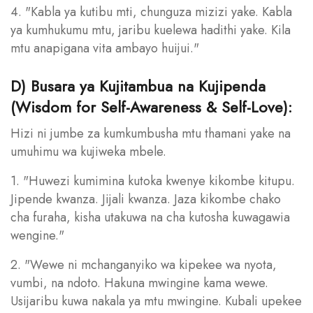
4. "Kabla ya kutibu mti, chunguza mizizi yake. Kabla
ya kumhukumu mtu, jaribu kuelewa hadithi yake. Kila
mtu anapigana vita ambayo huijui."
D) Busara ya Kujitambua na Kujipenda
(Wisdom for Self-Awareness & Self-Love):
Hizi ni jumbe za kumkumbusha mtu thamani yake na
umuhimu wa kujiweka mbele.
1. "Huwezi kumimina kutoka kwenye kikombe kitupu.
Jipende kwanza. Jijali kwanza. Jaza kikombe chako
cha furaha, kisha utakuwa na cha kutosha kuwagawia
wengine."
2. "Wewe ni mchanganyiko wa kipekee wa nyota,
vumbi, na ndoto. Hakuna mwingine kama wewe.
Usijaribu kuwa nakala ya mtu mwingine. Kubali upekee