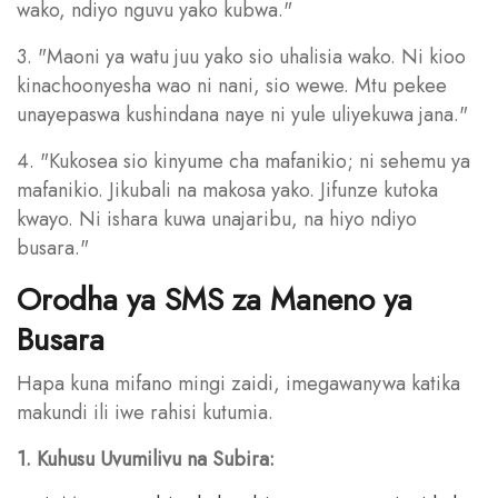
wako, ndiyo nguvu yako kubwa."
3. "Maoni ya watu juu yako sio uhalisia wako. Ni kioo
kinachoonyesha wao ni nani, sio wewe. Mtu pekee
unayepaswa kushindana naye ni yule uliyekuwa jana."
4. "Kukosea sio kinyume cha mafanikio; ni sehemu ya
mafanikio. Jikubali na makosa yako. Jifunze kutoka
kwayo. Ni ishara kuwa unajaribu, na hiyo ndiyo
busara."
Orodha ya SMS za Maneno ya
Busara
Hapa kuna mifano mingi zaidi, imegawanywa katika
makundi ili iwe rahisi kutumia.
1. Kuhusu Uvumilivu na Subira: