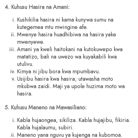
4. Kuhusu Hasira na Amani:
Kushikilia hasira ni kama kunywa sumu na
kutegemea mtu mwingine afe.
Mwenye hasira huadhibiwa na hasira yake
mwenyewe.
Amani ya kweli haitokani na kutokuwepo kwa
matatizo, bali na uwezo wa kuyakabili kwa
utulivu.
Kimya ni jibu bora kwa mpumbavu.
Usijibu hasira kwa hasira; utawasha moto
mkubwa zaidi. Maji ya upole huzima moto wa
hasira.
5. Kuhusu Maneno na Mawasiliano:
Kabla hujaongea, sikiliza. Kabla hujajibu, fikiria.
Kabla hujalaumu, subiri.
Maneno yana nguvu ya kujenga na kubomoa.