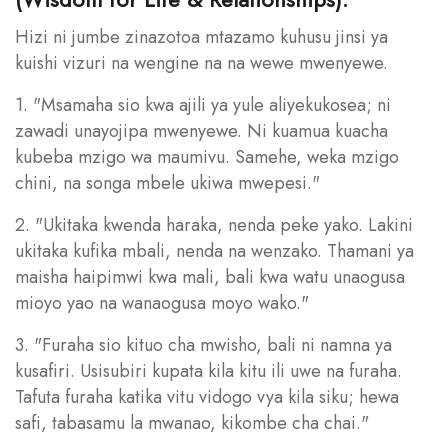
Hizi ni jumbe zinazotoa mtazamo kuhusu jinsi ya
kuishi vizuri na wengine na na wewe mwenyewe.
1. "Msamaha sio kwa ajili ya yule aliyekukosea; ni
zawadi unayojipa mwenyewe. Ni kuamua kuacha
kubeba mzigo wa maumivu. Samehe, weka mzigo
chini, na songa mbele ukiwa mwepesi."
2. "Ukitaka kwenda haraka, nenda peke yako. Lakini
ukitaka kufika mbali, nenda na wenzako. Thamani ya
maisha haipimwi kwa mali, bali kwa watu unaogusa
mioyo yao na wanaogusa moyo wako."
3. "Furaha sio kituo cha mwisho, bali ni namna ya
kusafiri. Usisubiri kupata kila kitu ili uwe na furaha.
Tafuta furaha katika vitu vidogo vya kila siku; hewa
safi, tabasamu la mwanao, kikombe cha chai."