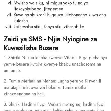
Mwisho wa siku, ni miguu yako tu ndiyo
itakayokubeba. Jitegemee.
Kuwa na shukrani hugeuza ulichonacho kuwa cha
kutosha.
Usihesabu siku, fanya siku zihesabike.
Zaidi ya SMS - Njia Nyingine za
Kuwasilisha Busara
1. Shiriki Nukuu kutoka kwenye Vitabu: Piga picha aya
yenye busara kutoka kwenye kitabu unachosoma na
umtumie.
2. Tumia Methali na Nahau: Lugha yetu ya Kiswahili
ina utajiri mkubwa wa hekima. Tumia methali
zinazoendana na hali.
3. Shiriki Hadithi Fupi: Wakati mwingine, hadithi fupi
yenye mafunzo ina nguvu kuliko ushauri wa moja kwa