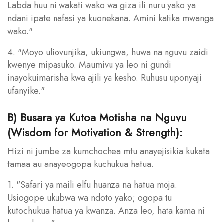
Labda huu ni wakati wako wa giza ili nuru yako ya
ndani ipate nafasi ya kuonekana. Amini katika mwanga
wako."
4. "Moyo uliovunjika, ukiungwa, huwa na nguvu zaidi
kwenye mipasuko. Maumivu ya leo ni gundi
inayokuimarisha kwa ajili ya kesho. Ruhusu uponyaji
ufanyike."
B) Busara ya Kutoa Motisha na Nguvu
(Wisdom for Motivation & Strength):
Hizi ni jumbe za kumchochea mtu anayejisikia kukata
tamaa au anayeogopa kuchukua hatua.
1. "Safari ya maili elfu huanza na hatua moja.
Usiogope ukubwa wa ndoto yako; ogopa tu
kutochukua hatua ya kwanza. Anza leo, hata kama ni