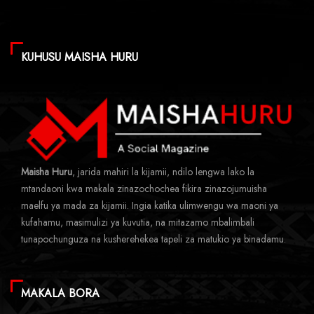
KUHUSU MAISHA HURU
Maisha Huru
, jarida mahiri la kijamii, ndilo lengwa lako la
mtandaoni kwa makala zinazochochea fikira zinazojumuisha
maelfu ya mada za kijamii. Ingia katika ulimwengu wa maoni ya
kufahamu, masimulizi ya kuvutia, na mitazamo mbalimbali
tunapochunguza na kusherehekea tapeli za matukio ya binadamu.
MAKALA BORA