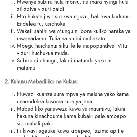
Mwenye subira hula mbivu, na mara nyingi hula
zilizoiva vizuri zaidi.
Mto hukata jiwe sio kwa nguvu, bali kwa kudumu.
Endelea tu, usichoke.
Wakati sahihi wa Mungu ni bora kuliko haraka ya
mwanadamu. Tulia na amini mchakato.
Mbegu haichanui siku ileile inapopandwa. Vitu
vizuri huchukua muda.
Subira ni chungu, lakini matunda yake ni
matamu.
2. Kuhusu Mabadiliko na Kukua:
Huwezi kuanza sura mpya ya maisha yako kama
unaendelea kusoma sura ya jana.
Mabadiliko yanaweza kuwa ya maumivu, lakini
hakuna kinachouma kama kubaki pale ambapo
sio mahali pako.
Ili kiwavi ageuke kuwa kipepeo, lazima apitie