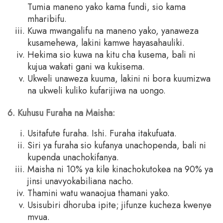
Tumia maneno yako kama fundi, sio kama
mharibifu.
Kuwa mwangalifu na maneno yako, yanaweza
kusamehewa, lakini kamwe hayasahauliki.
Hekima sio kuwa na kitu cha kusema, bali ni
kujua wakati gani wa kukisema.
Ukweli unaweza kuuma, lakini ni bora kuumizwa
na ukweli kuliko kufarijiwa na uongo.
6. Kuhusu Furaha na Maisha:
Usitafute furaha. Ishi. Furaha itakufuata.
Siri ya furaha sio kufanya unachopenda, bali ni
kupenda unachokifanya.
Maisha ni 10% ya kile kinachokutokea na 90% ya
jinsi unavyokabiliana nacho.
Thamini watu wanaojua thamani yako.
Usisubiri dhoruba ipite; jifunze kucheza kwenye
mvua.