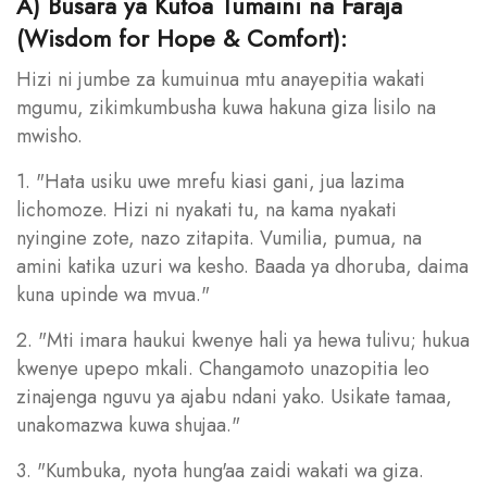
A) Busara ya Kutoa Tumaini na Faraja
(Wisdom for Hope & Comfort):
Hizi ni jumbe za kumuinua mtu anayepitia wakati
mgumu, zikimkumbusha kuwa hakuna giza lisilo na
mwisho.
1. "Hata usiku uwe mrefu kiasi gani, jua lazima
lichomoze. Hizi ni nyakati tu, na kama nyakati
nyingine zote, nazo zitapita. Vumilia, pumua, na
amini katika uzuri wa kesho. Baada ya dhoruba, daima
kuna upinde wa mvua."
2. "Mti imara haukui kwenye hali ya hewa tulivu; hukua
kwenye upepo mkali. Changamoto unazopitia leo
zinajenga nguvu ya ajabu ndani yako. Usikate tamaa,
unakomazwa kuwa shujaa."
3. "Kumbuka, nyota hung'aa zaidi wakati wa giza.