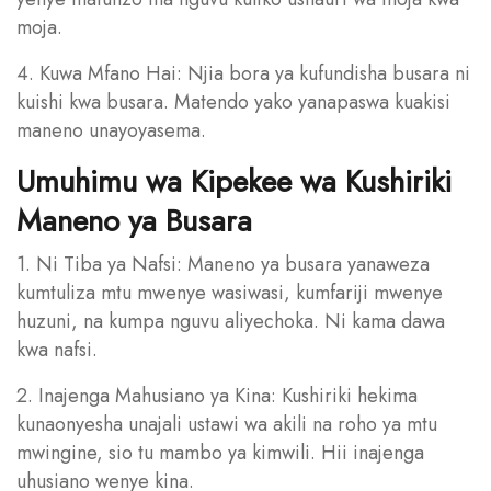
moja.
4. Kuwa Mfano Hai: Njia bora ya kufundisha busara ni
kuishi kwa busara. Matendo yako yanapaswa kuakisi
maneno unayoyasema.
Umuhimu wa Kipekee wa Kushiriki
Maneno ya Busara
1. Ni Tiba ya Nafsi: Maneno ya busara yanaweza
kumtuliza mtu mwenye wasiwasi, kumfariji mwenye
huzuni, na kumpa nguvu aliyechoka. Ni kama dawa
kwa nafsi.
2. Inajenga Mahusiano ya Kina: Kushiriki hekima
kunaonyesha unajali ustawi wa akili na roho ya mtu
mwingine, sio tu mambo ya kimwili. Hii inajenga
uhusiano wenye kina.