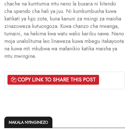
chache na kumtumia mtu neno la busara ni kitendo
cha upendo cha hali ya juu. Ni kumkumbusha kuwa
katikati ya fujo zote, kuna kanuni za msingi za maisha
zinazoweza kutuongoza. Kuwa chanzo cha mwanga,
tumaini, na hekima kwa watu walio karibu nawe. Neno
moja unalolituma leo linaweza kuwa mbegu itakayoota
na kuwa mti mkubwa wa mafanikio katika maisha ya
mtu mwingine.
COPY LINK TO SHARE THIS POST
MAKALA NYINGINEZO