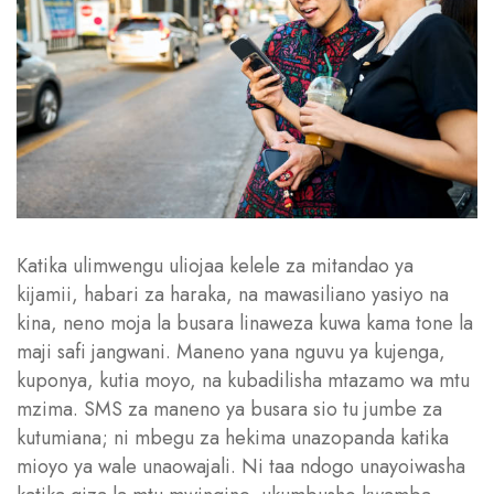
Katika ulimwengu uliojaa kelele za mitandao ya
kijamii, habari za haraka, na mawasiliano yasiyo na
kina, neno moja la busara linaweza kuwa kama tone la
maji safi jangwani. Maneno yana nguvu ya kujenga,
kuponya, kutia moyo, na kubadilisha mtazamo wa mtu
mzima. SMS za maneno ya busara sio tu jumbe za
kutumiana; ni mbegu za hekima unazopanda katika
mioyo ya wale unaowajali. Ni taa ndogo unayoiwasha