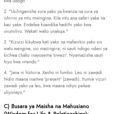
kwa udogo."
2. "Usilinganishe sura yako ya kwanza na sura ya
ishirini ya mtu mwingine. Kila mtu ana safari yake na
kasi yake. Endelea kuandika hadithi yako kwa
uvumilivu. Wakati wako unakuja."
3. "Kizuizi kikubwa kati yako na mafanikio yako sio
watu wengine, sio mazingira; ni sauti ndogo ndani ya
kichwa chako inayosema 'siwezi'. Nyamazisha sauti
hiyo kwa vitendo."
4. "Jana ni historia. Kesho ni fumbo. Leo ni zawadi.
Ndio maana inaitwa 'present' (zawadi). Itumie vizuri
zawadi yako ya leo, kwa maana ndiyo pekee
uliyonayo."
C) Busara ya Maisha na Mahusiano
(Wisdom for Life & Relationships):