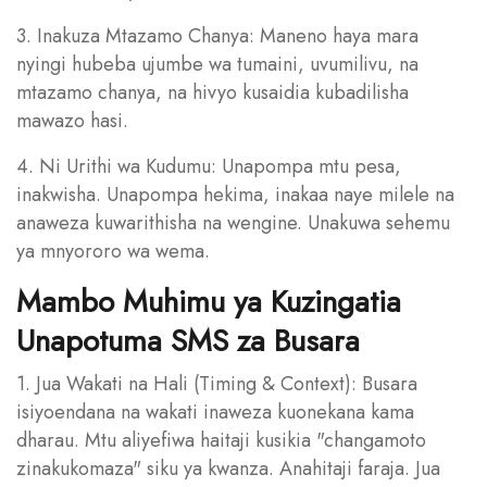
3. Inakuza Mtazamo Chanya: Maneno haya mara
nyingi hubeba ujumbe wa tumaini, uvumilivu, na
mtazamo chanya, na hivyo kusaidia kubadilisha
mawazo hasi.
4. Ni Urithi wa Kudumu: Unapompa mtu pesa,
inakwisha. Unapompa hekima, inakaa naye milele na
anaweza kuwarithisha na wengine. Unakuwa sehemu
ya mnyororo wa wema.
Mambo Muhimu ya Kuzingatia
Unapotuma SMS za Busara
1. Jua Wakati na Hali (Timing & Context): Busara
isiyoendana na wakati inaweza kuonekana kama
dharau. Mtu aliyefiwa haitaji kusikia "changamoto
zinakukomaza" siku ya kwanza. Anahitaji faraja. Jua