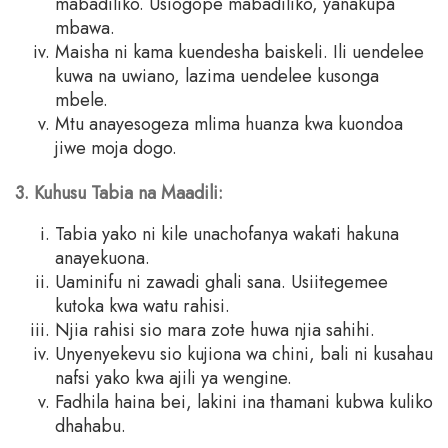
mabadiliko. Usiogope mabadiliko, yanakupa
mbawa.
Maisha ni kama kuendesha baiskeli. Ili uendelee
kuwa na uwiano, lazima uendelee kusonga
mbele.
Mtu anayesogeza mlima huanza kwa kuondoa
jiwe moja dogo.
3. Kuhusu Tabia na Maadili:
Tabia yako ni kile unachofanya wakati hakuna
anayekuona.
Uaminifu ni zawadi ghali sana. Usiitegemee
kutoka kwa watu rahisi.
Njia rahisi sio mara zote huwa njia sahihi.
Unyenyekevu sio kujiona wa chini, bali ni kusahau
nafsi yako kwa ajili ya wengine.
Fadhila haina bei, lakini ina thamani kubwa kuliko
dhahabu.