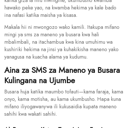
katika giza la mtu mwingine, ukumbusho kwamba
hawako peke yao, na kwamba hekima ya kale bado
ina nafasi katika maisha ya kisasa.
Makala hii ni mwongozo wako kamili. Itakupa mifano
mingi ya sms za maneno ya busara kwa hali
mbalimbali, na itachambua kwa kina umuhimu wa
kushiriki hekima na jinsi ya kuhakikisha maneno yako
yanagusa na kuacha alama ya kudumu.
Aina za SMS za Maneno ya Busara
Kulingana na Ujumbe
Busara huja katika maumbo tofauti—kama faraja, kama
onyo, kama motisha, au kama ukumbusho. Hapa kuna
mifano iliyogawanywa ili kukusaidia kupata maneno
sahihi kwa wakati sahihi.