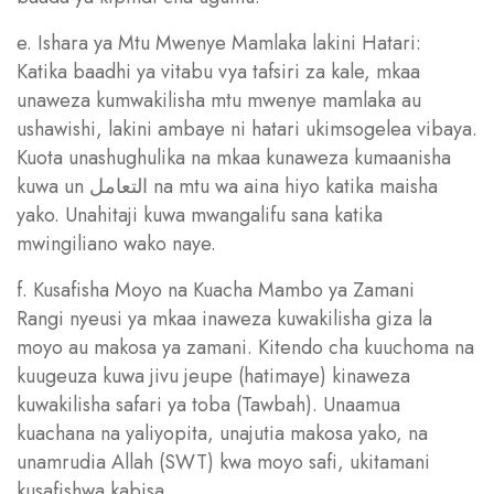
e. Ishara ya Mtu Mwenye Mamlaka lakini Hatari:
Katika baadhi ya vitabu vya tafsiri za kale, mkaa
unaweza kumwakilisha mtu mwenye mamlaka au
ushawishi, lakini ambaye ni hatari ukimsogelea vibaya.
Kuota unashughulika na mkaa kunaweza kumaanisha
kuwa un التعامل na mtu wa aina hiyo katika maisha
yako. Unahitaji kuwa mwangalifu sana katika
mwingiliano wako naye.
f. Kusafisha Moyo na Kuacha Mambo ya Zamani
Rangi nyeusi ya mkaa inaweza kuwakilisha giza la
moyo au makosa ya zamani. Kitendo cha kuuchoma na
kuugeuza kuwa jivu jeupe (hatimaye) kinaweza
kuwakilisha safari ya toba (Tawbah). Unaamua
kuachana na yaliyopita, unajutia makosa yako, na
unamrudia Allah (SWT) kwa moyo safi, ukitamani
kusafishwa kabisa.