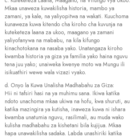
c. Kuteketeza Laana, Maagano, na Vifungo vya Ukoo:
Mkaa unaweza kuwakilisha historia, mambo ya
zamani, ya kale, na yaliyopitwa na wakati. Kuuchoma
kunaweza kuwa kitendo cha kiroho cha kuvunja na
kuteketeza laana za ukoo, maagano ya zamani
yaliyofanywa na mababu, na kila kifungo
kinachotokana na nasaba yako. Unatangaza kiroho
kwamba historia ya giza ya familia yako haina nguvu
tena juu yako; unaiweka kwenye moto wa Mungu ili
isikuathiri wewe wala vizazi vyako.
d. Onyo la Kuwa Unalisha Madhabahu za Giza:
Hii ni tafsiri hasi na ya muhimu sana. Ikiwa katika
ndoto unachoma mkaa ukiwa na hofu, kwa shuruti, au
katika mazingira ya kutisha, inaweza kuwa ni ishara
kwamba unatumia nguvu, rasilimali, au muda wako
kulisha madhabahu za kishetani bila kujijua. Mkaa
hapa unawakilisha sadaka. Labda unashiriki katika