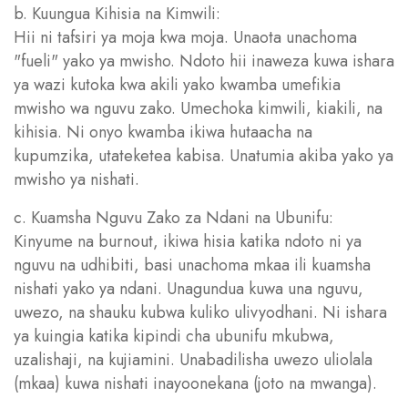
b. Kuungua Kihisia na Kimwili:
Hii ni tafsiri ya moja kwa moja. Unaota unachoma
"fueli" yako ya mwisho. Ndoto hii inaweza kuwa ishara
ya wazi kutoka kwa akili yako kwamba umefikia
mwisho wa nguvu zako. Umechoka kimwili, kiakili, na
kihisia. Ni onyo kwamba ikiwa hutaacha na
kupumzika, utateketea kabisa. Unatumia akiba yako ya
mwisho ya nishati.
c. Kuamsha Nguvu Zako za Ndani na Ubunifu:
Kinyume na burnout, ikiwa hisia katika ndoto ni ya
nguvu na udhibiti, basi unachoma mkaa ili kuamsha
nishati yako ya ndani. Unagundua kuwa una nguvu,
uwezo, na shauku kubwa kuliko ulivyodhani. Ni ishara
ya kuingia katika kipindi cha ubunifu mkubwa,
uzalishaji, na kujiamini. Unabadilisha uwezo uliolala
(mkaa) kuwa nishati inayoonekana (joto na mwanga).