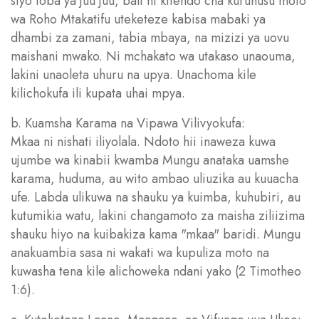
siyo toba ya juu juu, bali ni kitendo cha kuruhusu moto
wa Roho Mtakatifu uteketeze kabisa mabaki ya
dhambi za zamani, tabia mbaya, na mizizi ya uovu
maishani mwako. Ni mchakato wa utakaso unaouma,
lakini unaoleta uhuru na upya. Unachoma kile
kilichokufa ili kupata uhai mpya.
b. Kuamsha Karama na Vipawa Vilivyokufa:
Mkaa ni nishati iliyolala. Ndoto hii inaweza kuwa
ujumbe wa kinabii kwamba Mungu anataka uamshe
karama, huduma, au wito ambao uliuzika au kuuacha
ufe. Labda ulikuwa na shauku ya kuimba, kuhubiri, au
kutumikia watu, lakini changamoto za maisha ziliizima
shauku hiyo na kuibakiza kama "mkaa" baridi. Mungu
anakuambia sasa ni wakati wa kupuliza moto na
kuwasha tena kile alichoweka ndani yako (2 Timotheo
1:6).