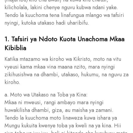
kilicholala, lakini chenye nguvu kubwa ndani yake.
Tendo la kuuchoma tena linafungua mlango wa tafsiri
nyingi, kutoka utakaso hadi uharibifu.
1. Tafsiri ya Ndoto Kuota Unachoma Mkaa
Kibiblia
Katika mtazamo wa kiroho wa Kikristo, moto na vitu
vyeusi kama mkaa vina maana nzito, mara nyingi
zikihusishwa na dhambi, utakaso, hukumu, na nguvu za
kiroho.
a. Moto wa Utakaso na Toba ya Kina:
Mkaa ni mweusi, rangi ambayo mara nyingi
huwakilisha dhambi, giza, au maisha ya zamani.
Tendo la kuuchoma moto linaweza kuwa ishara ya
Mungu kukuita kwenye toba ya kweli na ya kina. Hii