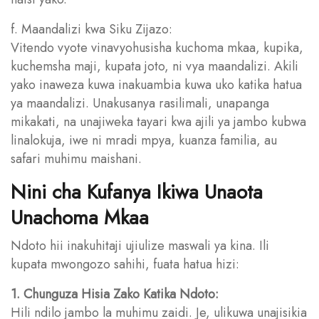
f. Maandalizi kwa Siku Zijazo:
Vitendo vyote vinavyohusisha kuchoma mkaa, kupika,
kuchemsha maji, kupata joto, ni vya maandalizi. Akili
yako inaweza kuwa inakuambia kuwa uko katika hatua
ya maandalizi. Unakusanya rasilimali, unapanga
mikakati, na unajiweka tayari kwa ajili ya jambo kubwa
linalokuja, iwe ni mradi mpya, kuanza familia, au
safari muhimu maishani.
Nini cha Kufanya Ikiwa Unaota
Unachoma Mkaa
Ndoto hii inakuhitaji ujiulize maswali ya kina. Ili
kupata mwongozo sahihi, fuata hatua hizi:
1. Chunguza Hisia Zako Katika Ndoto:
Hili ndilo jambo la muhimu zaidi. Je, ulikuwa unajisikia