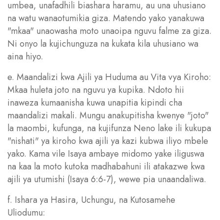
umbea, unafadhili biashara haramu, au una uhusiano
na watu wanaotumikia giza. Matendo yako yanakuwa
"mkaa" unaowasha moto unaoipa nguvu falme za giza.
Ni onyo la kujichunguza na kukata kila uhusiano wa
aina hiyo.
e. Maandalizi kwa Ajili ya Huduma au Vita vya Kiroho:
Mkaa huleta joto na nguvu ya kupika. Ndoto hii
inaweza kumaanisha kuwa unapitia kipindi cha
maandalizi makali. Mungu anakupitisha kwenye "joto"
la maombi, kufunga, na kujifunza Neno lake ili kukupa
"nishati" ya kiroho kwa ajili ya kazi kubwa iliyo mbele
yako. Kama vile Isaya ambaye midomo yake iliguswa
na kaa la moto kutoka madhabahuni ili atakazwe kwa
ajili ya utumishi (Isaya 6:6-7), wewe pia unaandaliwa.
f. Ishara ya Hasira, Uchungu, na Kutosamehe
Uliodumu: