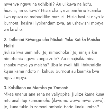
mwenye nguvu na udhibiti? Au ulikuwa na hofu,
huzuni, na uchovu? Hisia chanya zinaashiria kuamka
kwa nguvu na mabadiliko mazuri. Hisia hasi ni onyo la
burnout, hasira iliyokandamizwa, au ushawishi mbaya
wa kiroho.
2. Tathmini Kiwango cha Nishati Yako Katika Maisha
Halisi:
Jiulize kwa uaminifu: Je, nimechoka? Je, ninajisikia
nimetumia nguvu zangu zote? Au ninajisikia nina
shauku mpya ya maisha? Jibu la swali hili litakusaidia
kujua kama ndoto ni kuhusu burnout au kuamka kwa
nguvu mpya.
3. Kabiliana na Mambo ya Zamani:
Mkaa unahusiana sana na yaliyopita. Jiulize kama kuna
mtu unahitaji kumsamehe (ikiwemo wewe mwenyewe).
Je, kuna tukio la zamani ambalo bado linakuumiza?