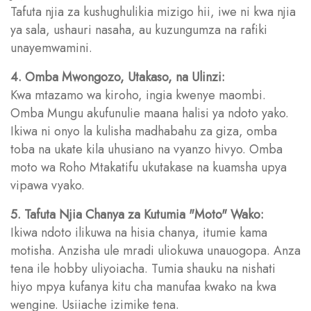
Tafuta njia za kushughulikia mizigo hii, iwe ni kwa njia
ya sala, ushauri nasaha, au kuzungumza na rafiki
unayemwamini.
4. Omba Mwongozo, Utakaso, na Ulinzi:
Kwa mtazamo wa kiroho, ingia kwenye maombi.
Omba Mungu akufunulie maana halisi ya ndoto yako.
Ikiwa ni onyo la kulisha madhabahu za giza, omba
toba na ukate kila uhusiano na vyanzo hivyo. Omba
moto wa Roho Mtakatifu ukutakase na kuamsha upya
vipawa vyako.
5. Tafuta Njia Chanya za Kutumia "Moto" Wako:
Ikiwa ndoto ilikuwa na hisia chanya, itumie kama
motisha. Anzisha ule mradi uliokuwa unauogopa. Anza
tena ile hobby uliyoiacha. Tumia shauku na nishati
hiyo mpya kufanya kitu cha manufaa kwako na kwa
wengine. Usiiache izimike tena.