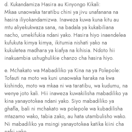
d. Kukandamiza Hasira au Kinyongo Kikali:
Mkaa unaowaka taratibu chini ya jivu unafanana na
hasira iliyokandamizwa. Inaweza kuwa kuna kitu au
mtu aliyekukwaza sana, na badala ya kukabiliana
nacho, umekifukia ndani yako. Hasira hiyo inaendelea
kufukuta kimya kimya, ikitumia nishati yako na
kukuletea madhara ya kiafya na kihisia. Ndoto hii
inakuambia ushughulikie chanzo cha hasira hiyo.
e. Mchakato wa Mabadiliko ya Kina na ya Polepole:
Tofauti na moto wa kuni unaowaka haraka na kwa
kishindo, moto wa mkaa ni wa taratibu, wa kudumu, na
wenye joto kali. Hii inaweza kuwakilisha mabadiliko ya
kina yanayotokea ndani yako. Siyo mabadiliko ya
ghafla, bali ni mchakato wa polepole wa kubadilisha
mtazamo wako, tabia zako, au hata utambulisho wako.
Ni mabadiliko ya msingi yanayotokea katika kiini cha
nafsi yako.