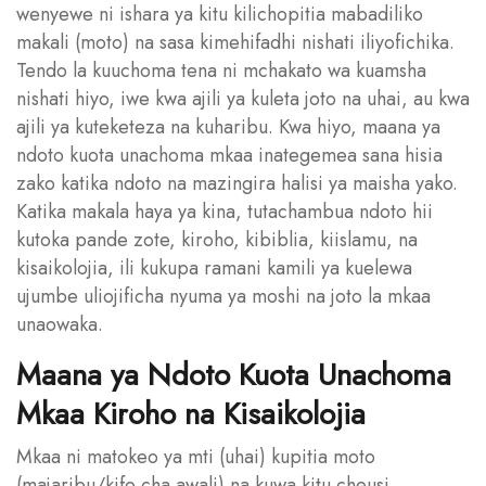
wenyewe ni ishara ya kitu kilichopitia mabadiliko
makali (moto) na sasa kimehifadhi nishati iliyofichika.
Tendo la kuuchoma tena ni mchakato wa kuamsha
nishati hiyo, iwe kwa ajili ya kuleta joto na uhai, au kwa
ajili ya kuteketeza na kuharibu. Kwa hiyo, maana ya
ndoto kuota unachoma mkaa inategemea sana hisia
zako katika ndoto na mazingira halisi ya maisha yako.
Katika makala haya ya kina, tutachambua ndoto hii
kutoka pande zote, kiroho, kibiblia, kiislamu, na
kisaikolojia, ili kukupa ramani kamili ya kuelewa
ujumbe uliojificha nyuma ya moshi na joto la mkaa
unaowaka.
Maana ya Ndoto Kuota Unachoma
Mkaa Kiroho na Kisaikolojia
Mkaa ni matokeo ya mti (uhai) kupitia moto
(majaribu/kifo cha awali) na kuwa kitu cheusi,