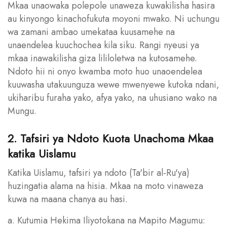
Mkaa unaowaka polepole unaweza kuwakilisha hasira
au kinyongo kinachofukuta moyoni mwako. Ni uchungu
wa zamani ambao umekataa kuusamehe na
unaendelea kuuchochea kila siku. Rangi nyeusi ya
mkaa inawakilisha giza lililoletwa na kutosamehe.
Ndoto hii ni onyo kwamba moto huo unaoendelea
kuuwasha utakuunguza wewe mwenyewe kutoka ndani,
ukiharibu furaha yako, afya yako, na uhusiano wako na
Mungu.
2. Tafsiri ya Ndoto Kuota Unachoma Mkaa
katika Uislamu
Katika Uislamu, tafsiri ya ndoto (Ta'bir al-Ru'ya)
huzingatia alama na hisia. Mkaa na moto vinaweza
kuwa na maana chanya au hasi.
a. Kutumia Hekima Iliyotokana na Mapito Magumu: