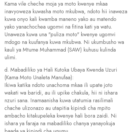
Kama vile cheche moja ya moto kwenye mkaa
inavyoweza kuwasha moto mkubwa, ndoto hii inaweza
kuwa onyo kali kwamba maneno yako au matendo
yako yanachochea ugomvi na fitina kati ya watu.
Unaweza kuwa una "puliza moto" kwenye ugomvi
mdogo na kuufanya kuwa mkubwa. Ni ukumbusho wa
kauli ya Mtume Muhammad (SAW) kuhusu kulinda
ulimi.
d. Mabadiliko ya Hali Kutoka Ubaya Kwenda Uzuri
(Kama Moto Unaleta Manufaa):
Ikiwa katika ndoto unachoma mkaa ili upate joto
wakati wa baridi, au ili upike chakula, hii ni ishara
nzuri sana. Inamaanisha kuwa utatumia rasilimali
chache ulizonazo au utapitia kipindi cha mpito
ambacho kitakupeleka kwenye hali bora zaidi. Ni
ishara ya faraja na mabadiliko chanya yanayokuja
baada ya kipindi cha ugumu.