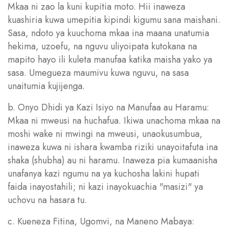
Mkaa ni zao la kuni kupitia moto. Hii inaweza
kuashiria kuwa umepitia kipindi kigumu sana maishani.
Sasa, ndoto ya kuuchoma mkaa ina maana unatumia
hekima, uzoefu, na nguvu uliyoipata kutokana na
mapito hayo ili kuleta manufaa katika maisha yako ya
sasa. Umegueza maumivu kuwa nguvu, na sasa
unaitumia kujijenga.
b. Onyo Dhidi ya Kazi Isiyo na Manufaa au Haramu:
Mkaa ni mweusi na huchafua. Ikiwa unachoma mkaa na
moshi wake ni mwingi na mweusi, unaokusumbua,
inaweza kuwa ni ishara kwamba riziki unayoitafuta ina
shaka (shubha) au ni haramu. Inaweza pia kumaanisha
unafanya kazi ngumu na ya kuchosha lakini hupati
faida inayostahili; ni kazi inayokuachia "masizi" ya
uchovu na hasara tu.
c. Kueneza Fitina, Ugomvi, na Maneno Mabaya: