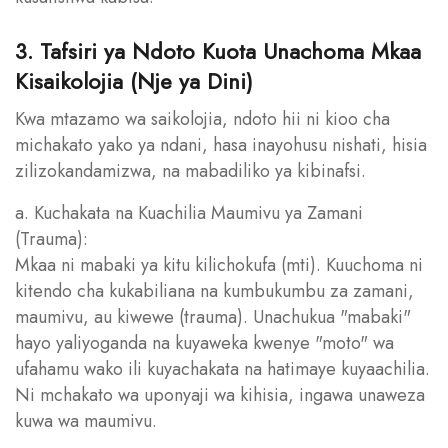
3. Tafsiri ya Ndoto Kuota Unachoma Mkaa
Kisaikolojia (Nje ya Dini)
Kwa mtazamo wa saikolojia, ndoto hii ni kioo cha
michakato yako ya ndani, hasa inayohusu nishati, hisia
zilizokandamizwa, na mabadiliko ya kibinafsi.
a. Kuchakata na Kuachilia Maumivu ya Zamani
(Trauma):
Mkaa ni mabaki ya kitu kilichokufa (mti). Kuuchoma ni
kitendo cha kukabiliana na kumbukumbu za zamani,
maumivu, au kiwewe (trauma). Unachukua "mabaki"
hayo yaliyoganda na kuyaweka kwenye "moto" wa
ufahamu wako ili kuyachakata na hatimaye kuyaachilia.
Ni mchakato wa uponyaji wa kihisia, ingawa unaweza
kuwa wa maumivu.