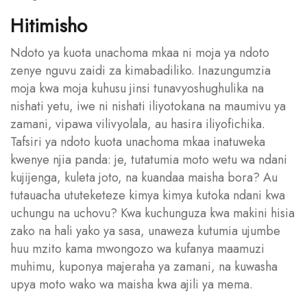
Hitimisho
Ndoto ya kuota unachoma mkaa ni moja ya ndoto
zenye nguvu zaidi za kimabadiliko. Inazungumzia
moja kwa moja kuhusu jinsi tunavyoshughulika na
nishati yetu, iwe ni nishati iliyotokana na maumivu ya
zamani, vipawa vilivyolala, au hasira iliyofichika.
Tafsiri ya ndoto kuota unachoma mkaa inatuweka
kwenye njia panda: je, tutatumia moto wetu wa ndani
kujijenga, kuleta joto, na kuandaa maisha bora? Au
tutauacha ututeketeze kimya kimya kutoka ndani kwa
uchungu na uchovu? Kwa kuchunguza kwa makini hisia
zako na hali yako ya sasa, unaweza kutumia ujumbe
huu mzito kama mwongozo wa kufanya maamuzi
muhimu, kuponya majeraha ya zamani, na kuwasha
upya moto wako wa maisha kwa ajili ya mema.