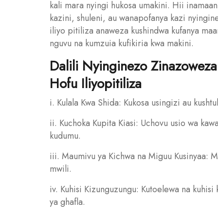
kali mara nyingi hukosa umakini. Hii inam
kazini, shuleni, au wanapofanya kazi nyingin
iliyo pitiliza anaweza kushindwa kufanya m
nguvu na kumzuia kufikiria kwa makini.
Dalili Nyinginezo Zinazowe
Hofu Iliyopitiliza
i. Kulala Kwa Shida: Kukosa usingizi au kusht
ii. Kuchoka Kupita Kiasi: Uchovu usio wa 
kudumu.
iii. Maumivu ya Kichwa na Miguu Kusinyaa: M
mwili.
iv. Kuhisi Kizunguzungu: Kutoelewa na kuhis
ya ghafla.