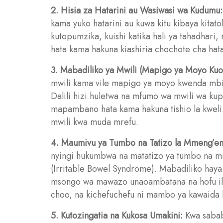
2. Hisia za Hatarini au Wasiwasi wa Kudumu:
kama yuko hatarini au kuwa kitu kibaya kitat
kutopumzika, kuishi katika hali ya tahadhari
hata kama hakuna kiashiria chochote cha hata
3. Mabadiliko ya Mwili (Mapigo ya Moyo Ku
mwili kama vile mapigo ya moyo kwenda mbio,
Dalili hizi huletwa na mfumo wa mwili wa k
mapambano hata kama hakuna tishio la kweli. 
mwili kwa muda mrefu.
4. Maumivu ya Tumbo na Tatizo la Mmeng’en
nyingi hukumbwa na matatizo ya tumbo na mm
(Irritable Bowel Syndrome). Mabadiliko ha
msongo wa mawazo unaoambatana na hofu iliy
choo, na kichefuchefu ni mambo ya kawaida k
5. Kutozingatia na Kukosa Umakini:
Kwa sabab