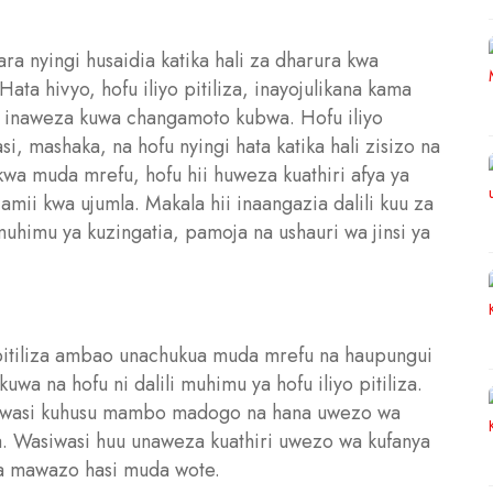
a nyingi husaidia katika hali za dharura kwa
ata hivyo, hofu iliyo pitiliza, inayojulikana kama
r), inaweza kuwa changamoto kubwa. Hofu iliyo
si, mashaka, na hofu nyingi hata katika hali zisizo na
kwa muda mrefu, hofu hii huweza kuathiri afya ya
jamii kwa ujumla. Makala hii inaangazia dalili kuu za
 muhimu ya kuzingatia, pamoja na ushauri wa jinsi ya
pitiliza ambao unachukua muda mrefu na haupungui
a na hofu ni dalili muhimu ya hofu iliyo pitiliza.
wasiwasi kuhusu mambo madogo na hana uwezo wa
ma. Wasiwasi huu unaweza kuathiri uwezo wa kufanya
na mawazo hasi muda wote.