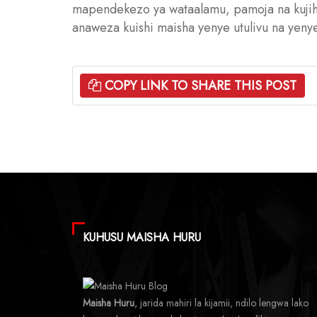
mapendekezo ya wataalamu, pamoja na kujihus
anaweza kuishi maisha yenye utulivu na yenye
COPY LINK TO SHARE THIS POST
KUHUSU MAISHA HURU
Maisha Huru
, jarida mahiri la kijamii, ndilo lengwa lako