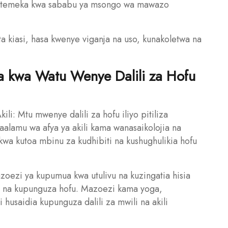
utetemeka kwa sababu ya msongo wa mawazo
a kiasi, hasa kwenye viganja na uso, kunakoletwa na
 kwa Watu Wenye Dalili za Hofu
ili: Mtu mwenye dalili za hofu iliyo pitiliza
alamu wa afya ya akili kama wanasaikolojia na
kwa kutoa mbinu za kudhibiti na kushughulikia hofu
zoezi ya kupumua kwa utulivu na kuzingatia hisia
ili na kupunguza hofu. Mazoezi kama yoga,
husaidia kupunguza dalili za mwili na akili