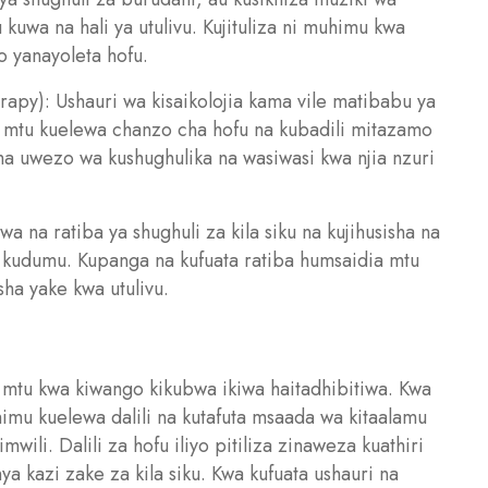
uwa na hali ya utulivu. Kujituliza ni muhimu kwa
 yanayoleta hofu.
erapy): Ushauri wa kisaikolojia kama vile matibabu ya
a mtu kuelewa chanzo cha hofu na kubadili mitazamo
ha uwezo wa kushughulika na wasiwasi kwa njia nzuri
a na ratiba ya shughuli za kila siku na kujihusisha na
 kudumu. Kupanga na kufuata ratiba humsaidia mtu
ha yake kwa utulivu.
ya mtu kwa kiwango kikubwa ikiwa haitadhibitiwa. Kwa
imu kuelewa dalili na kutafuta msaada wa kitaalamu
mwili. Dalili za hofu iliyo pitiliza zinaweza kuathiri
nya kazi zake za kila siku. Kwa kufuata ushauri na