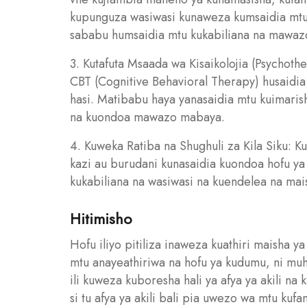
kupunguza wasiwasi kunaweza kumsaidia mtu k
sababu humsaidia mtu kukabiliana na mawazo
3. Kutafuta Msaada wa Kisaikolojia (Psychoth
CBT (Cognitive Behavioral Therapy) husaidi
hasi. Matibabu haya yanasaidia mtu kuimaris
na kuondoa mawazo mabaya.
4. Kuweka Ratiba na Shughuli za Kila Siku: Kuw
kazi au burudani kunasaidia kuondoa hofu ya
kukabiliana na wasiwasi na kuendelea na mais
Hitimisho
Hofu iliyo pitiliza inaweza kuathiri maisha 
mtu anayeathiriwa na hofu ya kudumu, ni muh
ili kuweza kuboresha hali ya afya ya akili na ki
si tu afya ya akili bali pia uwezo wa mtu kufa