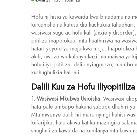
Hofu ni hisia ya kawaida kwa binadamu na mar
kutuamsha na kutusaidia kuchukua tahadhari. H
wasiwasi sugu au hofu kali (anxiety disorde
pitiliza inapotokea, mtu huathiriwa na wasiwa
hatari yoyote ya moja kwa moja. Inapotokea 
akili, uwezo wa kufanya kazi, na maisha ya ki
hofu iliyo pitiliza, dalili nyinginezo, mambo
kushughulikia hali hii.
Dalili Kuu za Hofu Iliyopitiliza
1. Wasiwasi Mkubwa Usioisha:
Wasiwasi ulio
hata pale ambapo hakuna sababu dhahiri ya kuw
Mtu mwenye dalili hii mara nyingi huhisi 
kufarijika, hata akiwa katika mazingira sala
shughuli za kawaida na kumfanya mtu kuwa 