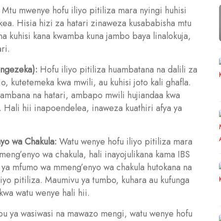
Mtu mwenye hofu iliyo pitiliza mara nyingi huhisi
okea. Hisia hizi za hatari zinaweza kusababisha mtu
, na kuhisi kana kwamba kuna jambo baya linalokuja,
ri.
ongezeka):
Hofu iliyo pitiliza huambatana na dalili za
 kutetemeka kwa mwili, au kuhisi joto kali ghafla.
upambana na hatari, ambapo mwili hujiandaa kwa
Hali hii inapoendelea, inaweza kuathiri afya ya
yo wa Chakula:
Watu wenye hofu iliyo pitiliza mara
eng’enyo wa chakula, hali inayojulikana kama IBS
ya ya mfumo wa mmeng’enyo wa chakula hutokana na
o pitiliza. Maumivu ya tumbo, kuhara au kufunga
wa watu wenye hali hii.
u ya wasiwasi na mawazo mengi, watu wenye hofu