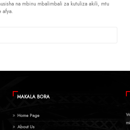
isha na mbinu mbalimbali za kutuliza akili, mtu
 afya.
MAKALA BORA
Wa
Home Page
mi
About Us