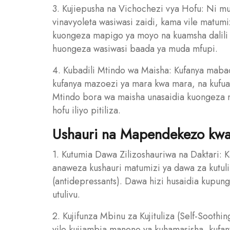
3. Kujiepusha na Vichochezi vya Hofu: Ni m
vinavyoleta wasiwasi zaidi, kama vile matumiz
kuongeza mapigo ya moyo na kuamsha dalili z
huongeza wasiwasi baada ya muda mfupi.
4. Kubadili Mtindo wa Maisha: Kufanya mabad
kufanya mazoezi ya mara kwa mara, na kufuat
Mtindo bora wa maisha unasaidia kuongeza ng
hofu iliyo pitiliza.
Ushauri na Mapendekezo kwa 
1. Kutumia Dawa Zilizoshauriwa na Daktari: Kati
anaweza kushauri matumizi ya dawa za kutul
(antidepressants). Dawa hizi husaidia kupung
utulivu.
2. Kujifunza Mbinu za Kujituliza (Self-Soothi
vile kujiambia maneno ya kuhamasisha, kufany