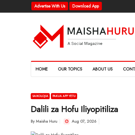
Advertise With Us
Download App
HOME
OUR TOPICS
ABOUT US
CONT
SAIKOLOJIA
PAKUA APP YETU
Dalili za Hofu Iliyopitiliza
By
Maisha Huru
Aug 07, 2026