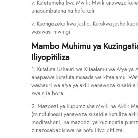
v. Kutetemeka kwa Mwili: Mwili unaweza k
unaoambatana na hofu kali.
v. Kuongezeka kwa Jasho: Kutokwa jasho kupit
wasiwasi mwingi.
Mambo Muhimu ya Kuzingatia
Iliyopitiliza
1. Kutafuta Ushauri wa Kitaalamu wa Afya ya Ak
anapaswa kutafuta msaada wa kitaalamu. Wata
washauri wa afya ya akili wanaweza kusaidia 
kwa njia bora.
2. Mazoezi ya Kupumzisha Mwili na Akili: Ma
(mindfulness) yanaweza kusaidia kutuliza ak
meditasheni, na mazoezi ya kuzingatia pumzi 
zinazosababishwa na hofu iliyo pitiliza.