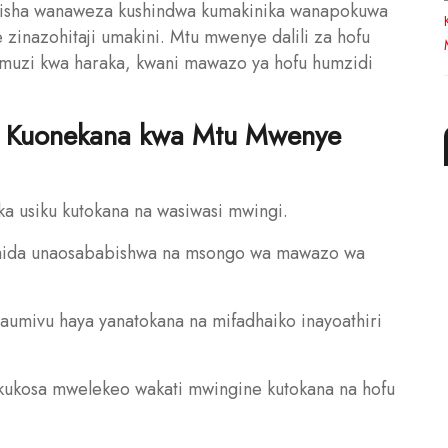
aanisha wanaweza kushindwa kumakinika wanapokuwa
e zinazohitaji umakini. Mtu mwenye dalili za hofu
aamuzi kwa haraka, kwani mawazo ya hofu humzidi
za Kuonekana kwa Mtu Mwenye
uka usiku kutokana na wasiwasi mwingi.
kawaida unaosababishwa na msongo wa mawazo wa
aumivu haya yanatokana na mifadhaiko inayoathiri
i kukosa mwelekeo wakati mwingine kutokana na hofu