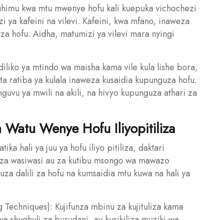
uhimu kwa mtu mwenye hofu kali kuepuka vichochezi
i ya kafeini na vilevi. Kafeini, kwa mfano, inaweza
a hofu. Aidha, matumizi ya vilevi mara nyingi
iliko ya mtindo wa maisha kama vile kula lishe bora,
a ratiba ya kulala inaweza kusaidia kupunguza hofu.
uvu ya mwili na akili, na hivyo kupunguza athari za
Watu Wenye Hofu Iliyopitiliza
ka hali ya juu ya hofu iliyo pitiliza, daktari
iza wasiwasi au za kutibu msongo wa mawazo
uza dalili za hofu na kumsaidia mtu kuwa na hali ya
ng Techniques): Kujifunza mbinu za kujituliza kama
a shughuli za burudani, au kusikiliza muziki wa