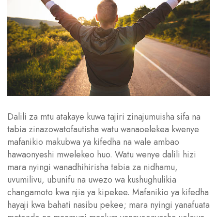
Dalili za mtu atakaye kuwa tajiri zinajumuisha sifa na
tabia zinazowatofautisha watu wanaoelekea kwenye
mafanikio makubwa ya kifedha na wale ambao
hawaonyeshi mwelekeo huo. Watu wenye dalili hizi
mara nyingi wanadhihirisha tabia za nidhamu,
uvumilivu, ubunifu na uwezo wa kushughulikia
changamoto kwa njia ya kipekee. Mafanikio ya kifedha
hayaji kwa bahati nasibu pekee; mara nyingi yanafuata