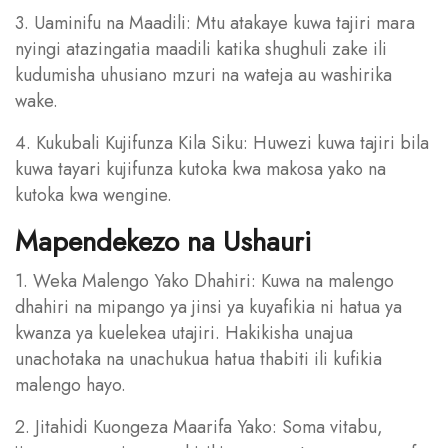
3. Uaminifu na Maadili: Mtu atakaye kuwa tajiri mara
nyingi atazingatia maadili katika shughuli zake ili
kudumisha uhusiano mzuri na wateja au washirika
wake.
4. Kukubali Kujifunza Kila Siku: Huwezi kuwa tajiri bila
kuwa tayari kujifunza kutoka kwa makosa yako na
kutoka kwa wengine.
Mapendekezo na Ushauri
1. Weka Malengo Yako Dhahiri: Kuwa na malengo
dhahiri na mipango ya jinsi ya kuyafikia ni hatua ya
kwanza ya kuelekea utajiri. Hakikisha unajua
unachotaka na unachukua hatua thabiti ili kufikia
malengo hayo.
2. Jitahidi Kuongeza Maarifa Yako: Soma vitabu,