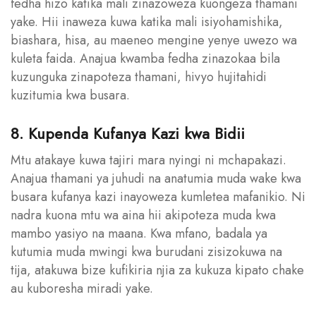
fedha hizo katika mali zinazoweza kuongeza thamani
yake. Hii inaweza kuwa katika mali isiyohamishika,
biashara, hisa, au maeneo mengine yenye uwezo wa
kuleta faida. Anajua kwamba fedha zinazokaa bila
kuzunguka zinapoteza thamani, hivyo hujitahidi
kuzitumia kwa busara.
8. Kupenda Kufanya Kazi kwa Bidii
Mtu atakaye kuwa tajiri mara nyingi ni mchapakazi.
Anajua thamani ya juhudi na anatumia muda wake kwa
busara kufanya kazi inayoweza kumletea mafanikio. Ni
nadra kuona mtu wa aina hii akipoteza muda kwa
mambo yasiyo na maana. Kwa mfano, badala ya
kutumia muda mwingi kwa burudani zisizokuwa na
tija, atakuwa bize kufikiria njia za kukuza kipato chake
au kuboresha miradi yake.