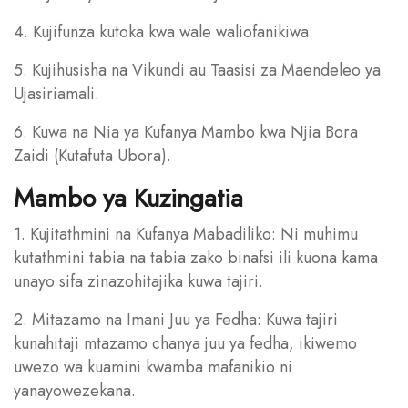
4. Kujifunza kutoka kwa wale waliofanikiwa.
5. Kujihusisha na Vikundi au Taasisi za Maendeleo ya
Ujasiriamali.
6. Kuwa na Nia ya Kufanya Mambo kwa Njia Bora
Zaidi (Kutafuta Ubora).
Mambo ya Kuzingatia
1. Kujitathmini na Kufanya Mabadiliko: Ni muhimu
kutathmini tabia na tabia zako binafsi ili kuona kama
unayo sifa zinazohitajika kuwa tajiri.
2. Mitazamo na Imani Juu ya Fedha: Kuwa tajiri
kunahitaji mtazamo chanya juu ya fedha, ikiwemo
uwezo wa kuamini kwamba mafanikio ni
yanayowezekana.