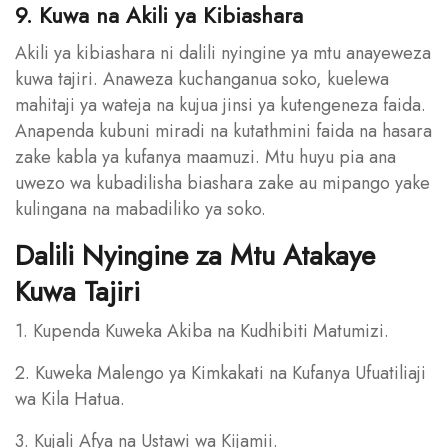
9. Kuwa na Akili ya Kibiashara
Akili ya kibiashara ni dalili nyingine ya mtu anayeweza
kuwa tajiri. Anaweza kuchanganua soko, kuelewa
mahitaji ya wateja na kujua jinsi ya kutengeneza faida.
Anapenda kubuni miradi na kutathmini faida na hasara
zake kabla ya kufanya maamuzi. Mtu huyu pia ana
uwezo wa kubadilisha biashara zake au mipango yake
kulingana na mabadiliko ya soko.
Dalili Nyingine za Mtu Atakaye
Kuwa Tajiri
1. Kupenda Kuweka Akiba na Kudhibiti Matumizi.
2. Kuweka Malengo ya Kimkakati na Kufanya Ufuatiliaji
wa Kila Hatua.
3. Kujali Afya na Ustawi wa Kijamii.