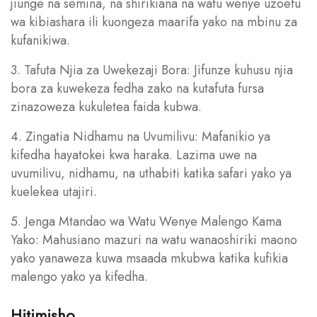
jiunge na semina, na shirikiana na watu wenye uzoefu
wa kibiashara ili kuongeza maarifa yako na mbinu za
kufanikiwa.
3. Tafuta Njia za Uwekezaji Bora: Jifunze kuhusu njia
bora za kuwekeza fedha zako na kutafuta fursa
zinazoweza kukuletea faida kubwa.
4. Zingatia Nidhamu na Uvumilivu: Mafanikio ya
kifedha hayatokei kwa haraka. Lazima uwe na
uvumilivu, nidhamu, na uthabiti katika safari yako ya
kuelekea utajiri.
5. Jenga Mtandao wa Watu Wenye Malengo Kama
Yako: Mahusiano mazuri na watu wanaoshiriki maono
yako yanaweza kuwa msaada mkubwa katika kufikia
malengo yako ya kifedha.
Hitimisho