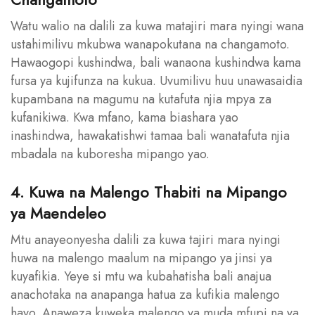
Watu walio na dalili za kuwa matajiri mara nyingi wana
ustahimilivu mkubwa wanapokutana na changamoto.
Hawaogopi kushindwa, bali wanaona kushindwa kama
fursa ya kujifunza na kukua. Uvumilivu huu unawasaidia
kupambana na magumu na kutafuta njia mpya za
kufanikiwa. Kwa mfano, kama biashara yao
inashindwa, hawakatishwi tamaa bali wanatafuta njia
mbadala na kuboresha mipango yao.
4. Kuwa na Malengo Thabiti na Mipango
ya Maendeleo
Mtu anayeonyesha dalili za kuwa tajiri mara nyingi
huwa na malengo maalum na mipango ya jinsi ya
kuyafikia. Yeye si mtu wa kubahatisha bali anajua
anachotaka na anapanga hatua za kufikia malengo
hayo. Anaweza kuweka malengo ya muda mfupi na ya