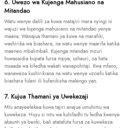
6. Uwezo wa Kujenga Mahusiano na
Mitandao
Watu wenye dalili za kuwa matajiri mara nyingi ni
wajuzi wa kujenga mahusiano na mitandao yenye
maana. Wanajua thamani ya kuwa na marafiki,
washirika wa biashara, na watu wenye maarifa katika
maeneo mbalimbali. Kujenga mtandao mzuri
huwasaidia kupata fursa mpya, ushauri, na hata
msaada wa kifedha wakati wanapohitaji. Kwa mfano,
wanaweza kushirikiana na watu wenye uzoefu katika
biashara fulani ili kufanikisha malengo yao.
7. Kujua Thamani ya Uwekezaji
Mtu anayeelekea kuwa tajiri anajua umuhimu wa
kuwekeza. Huyu si mtu wa kuhifadhi tu fedha kwenye
akaunti ya benki, bali atatafuta fursa za kuwekeza