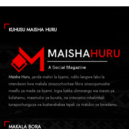
KUHUSU MAISHA HURU
Maisha Huru
, jarida mahiri la kijamii, ndilo lengwa lako la
mtandaoni kwa makala zinazochochea fikira zinazojumuisha
maelfu ya mada za kijamii. Ingia katika ulimwengu wa maoni ya
kufahamu, masimulizi ya kuvutia, na mitazamo mbalimbali
tunapochunguza na kusherehekea tapeli za matukio ya binadamu.
MAKALA BORA