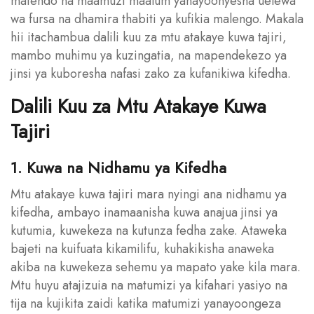
matendo na maamuzi maalum yanayoonyesha uelewa
wa fursa na dhamira thabiti ya kufikia malengo. Makala
hii itachambua dalili kuu za mtu atakaye kuwa tajiri,
mambo muhimu ya kuzingatia, na mapendekezo ya
jinsi ya kuboresha nafasi zako za kufanikiwa kifedha.
Dalili Kuu za Mtu Atakaye Kuwa
Tajiri
1. Kuwa na Nidhamu ya Kifedha
Mtu atakaye kuwa tajiri mara nyingi ana nidhamu ya
kifedha, ambayo inamaanisha kuwa anajua jinsi ya
kutumia, kuwekeza na kutunza fedha zake. Ataweka
bajeti na kuifuata kikamilifu, kuhakikisha anaweka
akiba na kuwekeza sehemu ya mapato yake kila mara.
Mtu huyu atajizuia na matumizi ya kifahari yasiyo na
tija na kujikita zaidi katika matumizi yanayoongeza