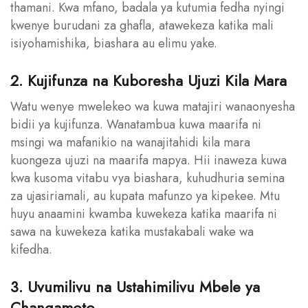
thamani. Kwa mfano, badala ya kutumia fedha nyingi
kwenye burudani za ghafla, atawekeza katika mali
isiyohamishika, biashara au elimu yake.
2. Kujifunza na Kuboresha Ujuzi Kila Mara
Watu wenye mwelekeo wa kuwa matajiri wanaonyesha
bidii ya kujifunza. Wanatambua kuwa maarifa ni
msingi wa mafanikio na wanajitahidi kila mara
kuongeza ujuzi na maarifa mapya. Hii inaweza kuwa
kwa kusoma vitabu vya biashara, kuhudhuria semina
za ujasiriamali, au kupata mafunzo ya kipekee. Mtu
huyu anaamini kwamba kuwekeza katika maarifa ni
sawa na kuwekeza katika mustakabali wake wa
kifedha.
3. Uvumilivu na Ustahimilivu Mbele ya
Changamoto