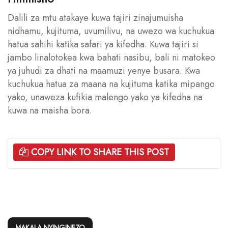
Dalili za mtu atakaye kuwa tajiri zinajumuisha
nidhamu, kujituma, uvumilivu, na uwezo wa kuchukua
hatua sahihi katika safari ya kifedha. Kuwa tajiri si
jambo linalotokea kwa bahati nasibu, bali ni matokeo
ya juhudi za dhati na maamuzi yenye busara. Kwa
kuchukua hatua za maana na kujituma katika mipango
yako, unaweza kufikia malengo yako ya kifedha na
kuwa na maisha bora.
COPY LINK TO SHARE THIS POST
MAKALA NYINGINEZO