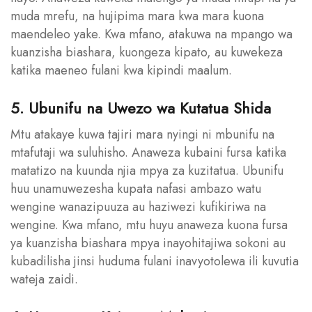
muda mrefu, na hujipima mara kwa mara kuona
maendeleo yake. Kwa mfano, atakuwa na mpango wa
kuanzisha biashara, kuongeza kipato, au kuwekeza
katika maeneo fulani kwa kipindi maalum.
5. Ubunifu na Uwezo wa Kutatua Shida
Mtu atakaye kuwa tajiri mara nyingi ni mbunifu na
mtafutaji wa suluhisho. Anaweza kubaini fursa katika
matatizo na kuunda njia mpya za kuzitatua. Ubunifu
huu unamuwezesha kupata nafasi ambazo watu
wengine wanazipuuza au haziwezi kufikiriwa na
wengine. Kwa mfano, mtu huyu anaweza kuona fursa
ya kuanzisha biashara mpya inayohitajiwa sokoni au
kubadilisha jinsi huduma fulani inavyotolewa ili kuvutia
wateja zaidi.