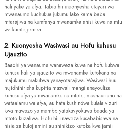
hali yake ya afya. Tabia hii inaonyesha utayari wa
mwanaume kuchukua jukumu lake kama baba
mtarajiwa na kumfanya mwanamke ahisi kuwa na mtu
wa kumtegemea.
2. Kuonyesha Wasiwasi au Hofu kuhusu
Ujauzito
Baadhi ya wanaume wanaweza kuwa na hofu kubwa
kuhusu hali ya ujauzito wa mwanamke kutokana na
majukumu makubwa yanayotarajiwa. Wasiwasi huu
hujidhihirisha kupitia maswali mengi anayouliza
kuhusu afya ya mwanamke na mtoto, mashauriano na
wataalamu wa afya, au hata kushindwa kulala vizuri
kwa mawazo ya mambo yatakavyokuwa baada ya
mtoto kuzaliwa. Hofu hii inaweza kusababishwa na
hisia za kutojiamini au shinikizo kutoka kwa jamii