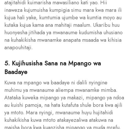
atajitahidi kuimarisha mawasiliano kati yao. Hii
inaweza kujumuisha kumpigia simu mara kwa mara ili
kujua hali yake, kumtumia ujumbe wa kumtia moyo au
kutaka kujua kama ana mahitaji maalum. Ukaribu huu
huonyesha jitihada ya mwanaume kudumisha uhusiano
na kuhakikisha mwanamke anapata msaada wa kihisia
anapouhitaji.
5. Kujihusisha Sana na Mpango wa
Baadaye
Kuwa na mpango wa baadaye ni dalili nyingine
muhimu ya mwanaume aliempa mwanamke mimba.
Atataka kuweka mipango ya makazi, mipango ya ndoa
au kuishi pamoja, na hata kutafuta shule bora kwa ajili
ya mtoto. Mara nyingi, mwanaume huyu hujitahidi
kuhakikisha kuwa mtoto atakayezaliwa atakuwa na
maisha bora kwa kuanzisha mipango ya muda mrefu.