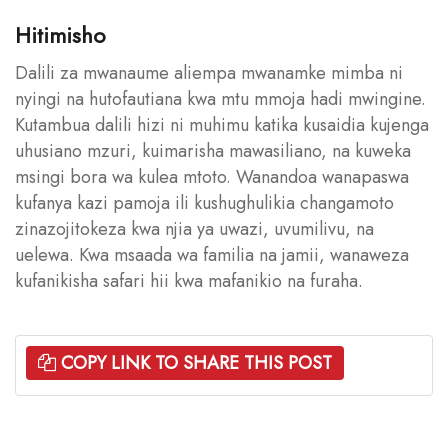
Hitimisho
Dalili za mwanaume aliempa mwanamke mimba ni
nyingi na hutofautiana kwa mtu mmoja hadi mwingine.
Kutambua dalili hizi ni muhimu katika kusaidia kujenga
uhusiano mzuri, kuimarisha mawasiliano, na kuweka
msingi bora wa kulea mtoto. Wanandoa wanapaswa
kufanya kazi pamoja ili kushughulikia changamoto
zinazojitokeza kwa njia ya uwazi, uvumilivu, na
uelewa. Kwa msaada wa familia na jamii, wanaweza
kufanikisha safari hii kwa mafanikio na furaha.
COPY LINK TO SHARE THIS POST