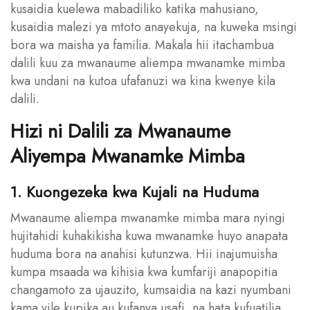
kusaidia kuelewa mabadiliko katika mahusiano,
kusaidia malezi ya mtoto anayekuja, na kuweka msingi
bora wa maisha ya familia. Makala hii itachambua
dalili kuu za mwanaume aliempa mwanamke mimba
kwa undani na kutoa ufafanuzi wa kina kwenye kila
dalili.
Hizi ni Dalili za Mwanaume
Aliyempa Mwanamke Mimba
1. Kuongezeka kwa Kujali na Huduma
Mwanaume aliempa mwanamke mimba mara nyingi
hujitahidi kuhakikisha kuwa mwanamke huyo anapata
huduma bora na anahisi kutunzwa. Hii inajumuisha
kumpa msaada wa kihisia kwa kumfariji anapopitia
changamoto za ujauzito, kumsaidia na kazi nyumbani
kama vile kupika au kufanya usafi, na hata kufuatilia