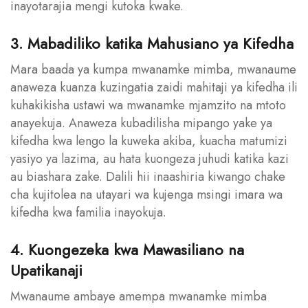
inayotarajia mengi kutoka kwake.
3. Mabadiliko katika Mahusiano ya Kifedha
Mara baada ya kumpa mwanamke mimba, mwanaume
anaweza kuanza kuzingatia zaidi mahitaji ya kifedha ili
kuhakikisha ustawi wa mwanamke mjamzito na mtoto
anayekuja. Anaweza kubadilisha mipango yake ya
kifedha kwa lengo la kuweka akiba, kuacha matumizi
yasiyo ya lazima, au hata kuongeza juhudi katika kazi
au biashara zake. Dalili hii inaashiria kiwango chake
cha kujitolea na utayari wa kujenga msingi imara wa
kifedha kwa familia inayokuja.
4. Kuongezeka kwa Mawasiliano na
Upatikanaji
Mwanaume ambaye amempa mwanamke mimba