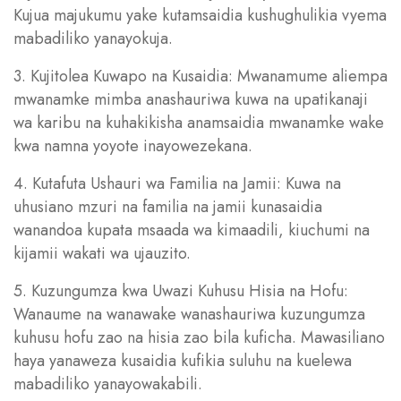
Kujua majukumu yake kutamsaidia kushughulikia vyema
mabadiliko yanayokuja.
3. Kujitolea Kuwapo na Kusaidia: Mwanamume aliempa
mwanamke mimba anashauriwa kuwa na upatikanaji
wa karibu na kuhakikisha anamsaidia mwanamke wake
kwa namna yoyote inayowezekana.
4. Kutafuta Ushauri wa Familia na Jamii: Kuwa na
uhusiano mzuri na familia na jamii kunasaidia
wanandoa kupata msaada wa kimaadili, kiuchumi na
kijamii wakati wa ujauzito.
5. Kuzungumza kwa Uwazi Kuhusu Hisia na Hofu:
Wanaume na wanawake wanashauriwa kuzungumza
kuhusu hofu zao na hisia zao bila kuficha. Mawasiliano
haya yanaweza kusaidia kufikia suluhu na kuelewa
mabadiliko yanayowakabili.