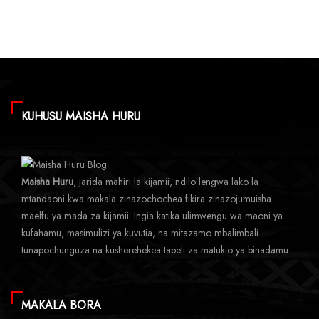
KUHUSU MAISHA HURU
Maisha Huru
, jarida mahiri la kijamii, ndilo lengwa lako la
mtandaoni kwa makala zinazochochea fikira zinazojumuisha
maelfu ya mada za kijamii. Ingia katika ulimwengu wa maoni ya
kufahamu, masimulizi ya kuvutia, na mitazamo mbalimbali
tunapochunguza na kusherehekea tapeli za matukio ya binadamu.
MAKALA BORA