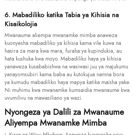
6. Mabadiliko katika Tabia ya Kihisia na
Kisaikolojia
Mwanaume aliempa mwanamke mimba anaweza
kuonyesha mabadiliko ya kihisia kama vile kuwa na
hasira za mara kwa mara, furaha ya kupindukia, au
hata kushuka kwa moyo. Mabadiliko haya ya kihisia
yanaweza kusababishwa na wasiwasi juu ya majukumu
yanayomsubiri kama baba au kutokujua namna bora
ya kumudu mabadiliko haya mapya katika maisha yake.
Ni muhimu kwa mwanamke kumsaidia mwanaume kwa
uvumilivu na mawasiliano ya wazi.
Nyongeza ya Dalili za Mwanaume
Aliyempa Mwanamke Mimba
i. Kuwa na Wivu Mkubwa: Anaweza kuonyesha wivu