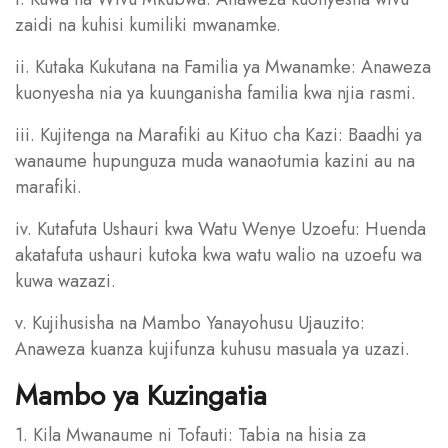
zaidi na kuhisi kumiliki mwanamke.
ii. Kutaka Kukutana na Familia ya Mwanamke: Anaweza
kuonyesha nia ya kuunganisha familia kwa njia rasmi.
iii. Kujitenga na Marafiki au Kituo cha Kazi: Baadhi ya
wanaume hupunguza muda wanaotumia kazini au na
marafiki.
iv. Kutafuta Ushauri kwa Watu Wenye Uzoefu: Huenda
akatafuta ushauri kutoka kwa watu walio na uzoefu wa
kuwa wazazi.
v. Kujihusisha na Mambo Yanayohusu Ujauzito:
Anaweza kuanza kujifunza kuhusu masuala ya uzazi.
Mambo ya Kuzingatia
1. Kila Mwanaume ni Tofauti: Tabia na hisia za