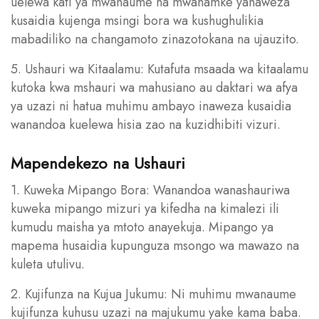
uelewa kati ya mwanaume na mwanamke yanaweza
kusaidia kujenga msingi bora wa kushughulikia
mabadiliko na changamoto zinazotokana na ujauzito.
5. Ushauri wa Kitaalamu: Kutafuta msaada wa kitaalamu
kutoka kwa mshauri wa mahusiano au daktari wa afya
ya uzazi ni hatua muhimu ambayo inaweza kusaidia
wanandoa kuelewa hisia zao na kuzidhibiti vizuri.
Mapendekezo na Ushauri
1. Kuweka Mipango Bora: Wanandoa wanashauriwa
kuweka mipango mizuri ya kifedha na kimalezi ili
kumudu maisha ya mtoto anayekuja. Mipango ya
mapema husaidia kupunguza msongo wa mawazo na
kuleta utulivu.
2. Kujifunza na Kujua Jukumu: Ni muhimu mwanaume
kujifunza kuhusu uzazi na majukumu yake kama baba.