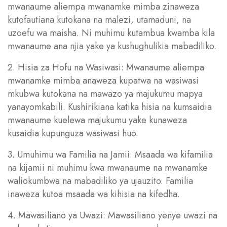
mwanaume aliempa mwanamke mimba zinaweza
kutofautiana kutokana na malezi, utamaduni, na
uzoefu wa maisha. Ni muhimu kutambua kwamba kila
mwanaume ana njia yake ya kushughulikia mabadiliko.
2. Hisia za Hofu na Wasiwasi: Mwanaume aliempa
mwanamke mimba anaweza kupatwa na wasiwasi
mkubwa kutokana na mawazo ya majukumu mapya
yanayomkabili. Kushirikiana katika hisia na kumsaidia
mwanaume kuelewa majukumu yake kunaweza
kusaidia kupunguza wasiwasi huo.
3. Umuhimu wa Familia na Jamii: Msaada wa kifamilia
na kijamii ni muhimu kwa mwanaume na mwanamke
waliokumbwa na mabadiliko ya ujauzito. Familia
inaweza kutoa msaada wa kihisia na kifedha.
4. Mawasiliano ya Uwazi: Mawasiliano yenye uwazi na