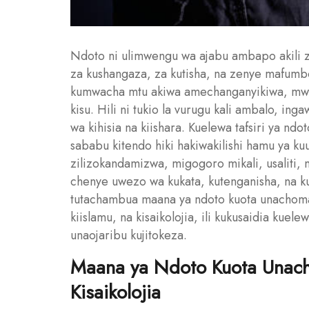
Ndoto ni ulimwengu wa ajabu ambapo akili z
za kushangaza, za kutisha, na zenye mafum
kumwacha mtu akiwa amechanganyikiwa, mwen
kisu. Hili ni tukio la vurugu kali ambalo, ing
wa kihisia na kiishara. Kuelewa tafsiri ya n
sababu kitendo hiki hakiwakilishi hamu ya kuua
zilizokandamizwa, migogoro mikali, usaliti, 
chenye uwezo wa kukata, kutenganisha, na ku
tutachambua maana ya ndoto kuota unachoma m
kiislamu, na kisaikolojia, ili kukusaidia kue
unaojaribu kujitokeza.
Maana ya Ndoto Kuota Unach
Kisaikolojia