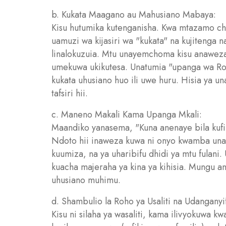
b. Kukata Maagano au Mahusiano Mabaya:
Kisu hutumika kutenganisha. Kwa mtazamo ch
uamuzi wa kijasiri wa "kukata" na kujitenga 
linalokuzuia. Mtu unayemchoma kisu anaweza
umekuwa ukikutesa. Unatumia "upanga wa Ro
kukata uhusiano huo ili uwe huru. Hisia ya u
tafsiri hii.
c. Maneno Makali Kama Upanga Mkali:
Maandiko yanasema, "Kuna anenaye bila kufik
Ndoto hii inaweza kuwa ni onyo kwamba una
kuumiza, na ya uharibifu dhidi ya mtu fulan
kuacha majeraha ya kina ya kihisia. Mungu a
uhusiano muhimu.
d. Shambulio la Roho ya Usaliti na Udanganyi
Kisu ni silaha ya wasaliti, kama ilivyokuwa 