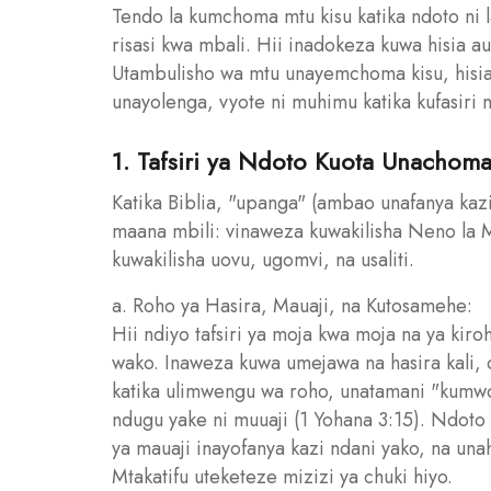
Tendo la kumchoma mtu kisu katika ndoto ni l
risasi kwa mbali. Hii inadokeza kuwa hisia 
Utambulisho wa mtu unayemchoma kisu, hisia 
unayolenga, vyote ni muhimu katika kufasiri n
1. Tafsiri ya Ndoto Kuota Unachoma
Katika Biblia, "upanga" (ambao unafanya kazi
maana mbili: vinaweza kuwakilisha Neno la 
kuwakilisha uovu, ugomvi, na usaliti.
a. Roho ya Hasira, Mauaji, na Kutosamehe:
Hii ndiyo tafsiri ya moja kwa moja na ya kir
wako. Inaweza kuwa umejawa na hasira kali, c
katika ulimwengu wa roho, unatamani "kumw
ndugu yake ni muuaji (1 Yohana 3:15). Ndoto
ya mauaji inayofanya kazi ndani yako, na un
Mtakatifu uteketeze mizizi ya chuki hiyo.