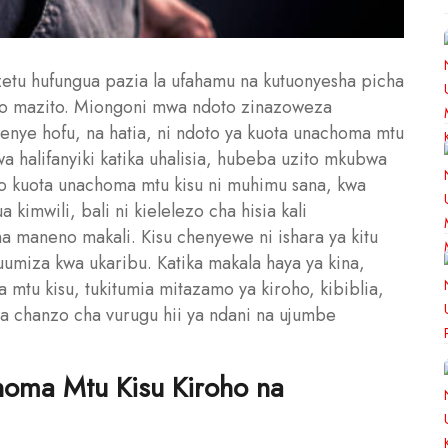
etu hufungua pazia la ufahamu na kutuonyesha picha
bo mazito. Miongoni mwa ndoto zinazoweza
ye hofu, na hatia, ni ndoto ya kuota unachoma mtu
awa halifanyiki katika uhalisia, hubeba uzito mkubwa
doto kuota unachoma mtu kisu ni muhimu sana, kwa
 kimwili, bali ni kielelezo cha hisia kali
na maneno makali. Kisu chenyewe ni ishara ya kitu
umiza kwa ukaribu. Katika makala haya ya kina,
tu kisu, tukitumia mitazamo ya kiroho, kibiblia,
lewa chanzo cha vurugu hii ya ndani na ujumbe
oma Mtu Kisu Kiroho na