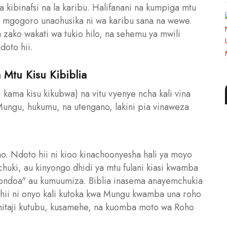
a kibinafsi na la karibu. Halifanani na kumpiga mtu
au mgogoro unaohusika ni wa karibu sana na wewe.
zako wakati wa tukio hilo, na sehemu ya mwili
doto hii.
 Mtu Kisu Kibiblia
 kama kisu kikubwa) na vitu vyenye ncha kali vina
Mungu, hukumu, na utengano, lakini pia vinaweza
oho. Ndoto hii ni kioo kinachoonyesha hali ya moyo
huki, au kinyongo dhidi ya mtu fulani kiasi kwamba
ondoa" au kumuumiza. Biblia inasema anayemchukia
 hii ni onyo kali kutoka kwa Mungu kwamba una roho
ahitaji kutubu, kusamehe, na kuomba moto wa Roho