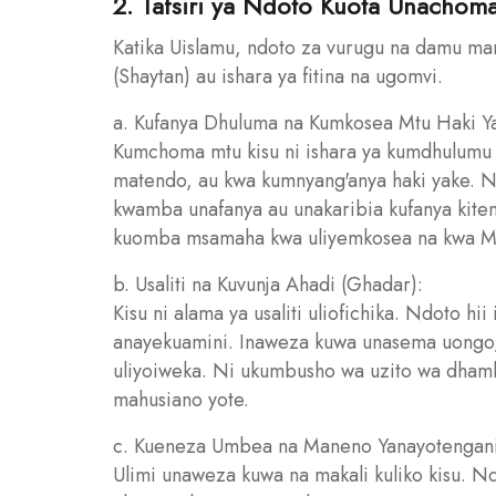
2. Tafsiri ya Ndoto Kuota Unachoma
Katika Uislamu, ndoto za vurugu na damu ma
(Shaytan) au ishara ya fitina na ugomvi.
a. Kufanya Dhuluma na Kumkosea Mtu Haki Y
Kumchoma mtu kisu ni ishara ya kumdhulum
matendo, au kwa kumnyang'anya haki yake. Nd
kwamba unafanya au unakaribia kufanya kit
kuomba msamaha kwa uliyemkosea na kwa M
b. Usaliti na Kuvunja Ahadi (Ghadar):
Kisu ni alama ya usaliti uliofichika. Ndoto h
anayekuamini. Inaweza kuwa unasema uongo, 
uliyoiweka. Ni ukumbusho wa uzito wa dhamb
mahusiano yote.
c. Kueneza Umbea na Maneno Yanayotengan
Ulimi unaweza kuwa na makali kuliko kisu. N