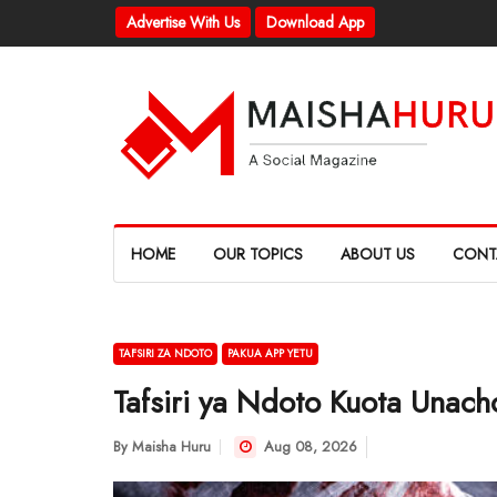
Advertise With Us
Download App
HOME
OUR TOPICS
ABOUT US
CONT
TAFSIRI ZA NDOTO
PAKUA APP YETU
Tafsiri ya Ndoto Kuota Unac
By
Maisha Huru
Aug 08, 2026