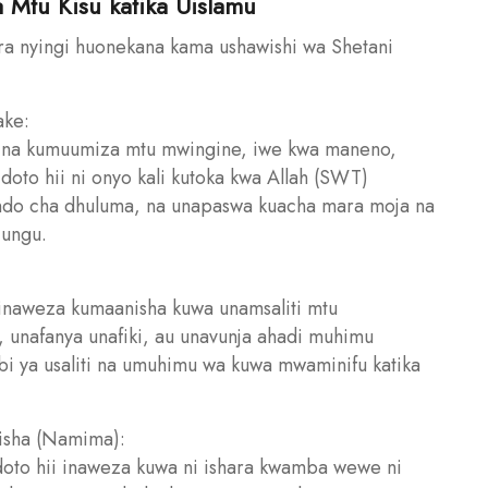
 Mtu Kisu katika Uislamu
ra nyingi huonekana kama ushawishi wa Shetani
ake:
u na kumuumiza mtu mwingine, iwe kwa maneno,
oto hii ni onyo kali kutoka kwa Allah (SWT)
endo cha dhuluma, na unapaswa kuacha mara moja na
ungu.
ii inaweza kumaanisha kuwa unamsaliti mtu
unafanya unafiki, au unavunja ahadi muhimu
i ya usaliti na umuhimu wa kuwa mwaminifu katika
isha (Namima):
doto hii inaweza kuwa ni ishara kwamba wewe ni