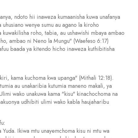
anya, ndoto hii inaweza kumaanisha kuwa unafanya
na uhusiano wenye sumu au agano la kiroho
 kuwakilisha roho, tabia, au ushawishi mbaya ambao
ho, ambao ni Neno la Mungu" (Waefeso 6:17)
nafuu baada ya kitendo hicho inaweza kuthibitisha
iri, kama kuchoma kwa upanga" (Mithali 12:18).
tumia au unakaribia kutumia maneno makali, ya
i. Ulimi wako unakuwa kama "kisu" kinachochoma na
nakuonya udhibiti ulimi wako kabla haujaharibu
fu:
kwa Yuda. Ikiwa mtu unayemchoma kisu ni mtu wa