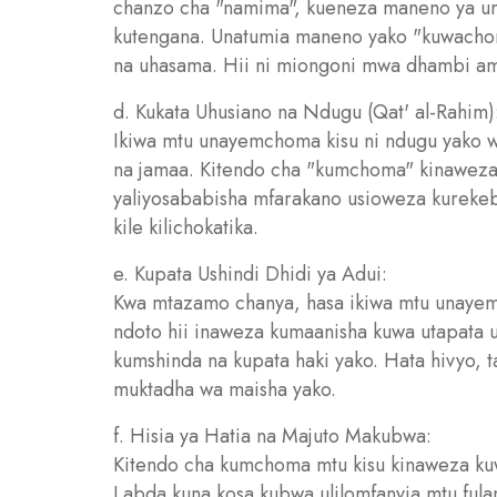
chanzo cha "namima", kueneza maneno ya 
kutengana. Unatumia maneno yako "kuwacho
na uhasama. Hii ni miongoni mwa dhambi am
d. Kukata Uhusiano na Ndugu (Qat' al-Rahim)
Ikiwa mtu unayemchoma kisu ni ndugu yako wa
na jamaa. Kitendo cha "kumchoma" kinaweza
yaliyosababisha mfarakano usioweza kurekebi
kile kilichokatika.
e. Kupata Ushindi Dhidi ya Adui:
Kwa mtazamo chanya, hasa ikiwa mtu unaye
ndoto hii inaweza kumaanisha kuwa utapata u
kumshinda na kupata haki yako. Hata hivyo, ta
muktadha wa maisha yako.
f. Hisia ya Hatia na Majuto Makubwa:
Kitendo cha kumchoma mtu kisu kinaweza kuw
Labda kuna kosa kubwa ulilomfanyia mtu fulani