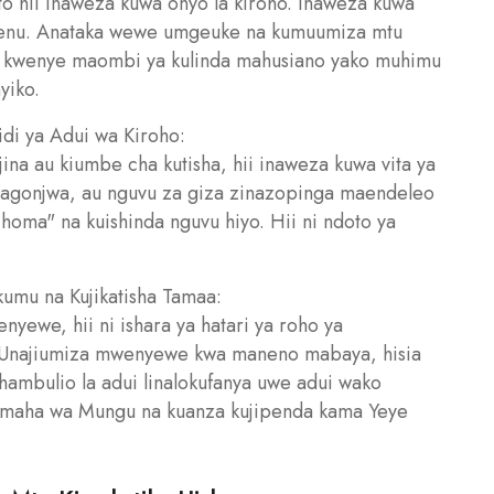
to hii inaweza kuwa onyo la kiroho. Inaweza kuwa
i yenu. Anataka wewe umgeuke na kumuumiza mtu
ia kwenye maombi ya kulinda mahusiano yako muhimu
yiko.
idi ya Adui wa Kiroho:
jina au kiumbe cha kutisha, hii inaweza kuwa vita ya
magonjwa, au nguvu za giza zinazopinga maendeleo
homa" na kuishinda nguvu hiyo. Hii ni ndoto ya
umu na Kujikatisha Tamaa:
yewe, hii ni ishara ya hatari ya roho ya
aa. Unajiumiza mwenyewe kwa maneno mabaya, hisia
hambulio la adui linalokufanya uwe adui wako
maha wa Mungu na kuanza kujipenda kama Yeye