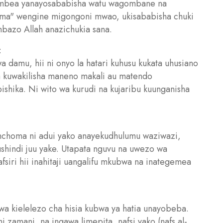
umbea yanayosababisha watu wagombane na
ma" wengine migongoni mwao, ukisababisha chuki
bazo Allah anazichukia sana.
:
 damu, hii ni onyo la hatari kuhusu kukata uhusiano
 kuwakilisha maneno makali au matendo
shika. Ni wito wa kurudi na kujaribu kuunganisha
mchoma ni adui yako anayekudhulumu waziwazi,
shindi juu yake. Utapata nguvu na uwezo wa
fsiri hii inahitaji uangalifu mkubwa na inategemea
a kielelezo cha hisia kubwa ya hatia unayobeba.
 zamani, na ingawa limepita, nafsi yako (nafs al-