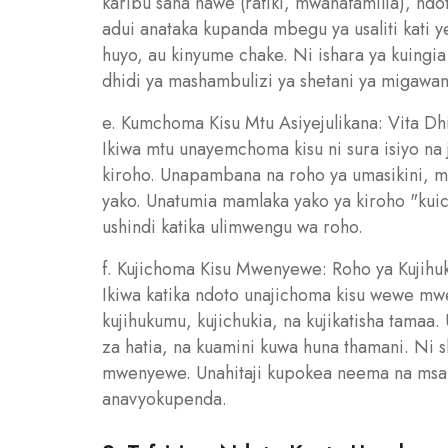
karibu sana nawe (rafiki, mwanafamilia), ndo
adui anataka kupanda mbegu ya usaliti kat
huyo, au kinyume chake. Ni ishara ya kuing
dhidi ya mashambulizi ya shetani ya migawan
e. Kumchoma Kisu Mtu Asiyejulikana: Vita Dh
Ikiwa mtu unayemchoma kisu ni sura isiyo na 
kiroho. Unapambana na roho ya umasikini, 
yako. Unatumia mamlaka yako ya kiroho "kuic
ushindi katika ulimwengu wa roho.
f. Kujichoma Kisu Mwenyewe: Roho ya Kujihuk
Ikiwa katika ndoto unajichoma kisu wewe mwen
kujihukumu, kujichukia, na kujikatisha tam
za hatia, na kuamini kuwa huna thamani. Ni s
mwenyewe. Unahitaji kupokea neema na msa
anavyokupenda.