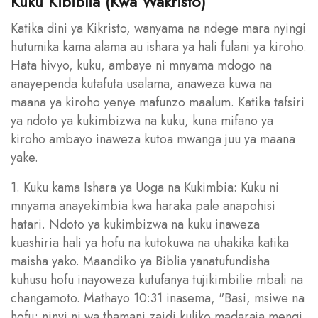
Kuku Kibiblia (Kwa Wakristo)
Katika dini ya Kikristo, wanyama na ndege mara nyingi
hutumika kama alama au ishara ya hali fulani ya kiroho.
Hata hivyo, kuku, ambaye ni mnyama mdogo na
anayependa kutafuta usalama, anaweza kuwa na
maana ya kiroho yenye mafunzo maalum. Katika tafsiri
ya ndoto ya kukimbizwa na kuku, kuna mifano ya
kiroho ambayo inaweza kutoa mwanga juu ya maana
yake.
1. Kuku kama Ishara ya Uoga na Kukimbia: Kuku ni
mnyama anayekimbia kwa haraka pale anapohisi
hatari. Ndoto ya kukimbizwa na kuku inaweza
kuashiria hali ya hofu na kutokuwa na uhakika katika
maisha yako. Maandiko ya Biblia yanatufundisha
kuhusu hofu inayoweza kutufanya tujikimbilie mbali na
changamoto. Mathayo 10:31 inasema, "Basi, msiwe na
hofu; ninyi ni wa thamani zaidi kuliko madaraja mengi