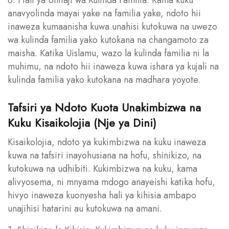
anavyolinda mayai yake na familia yake, ndoto hii
inaweza kumaanisha kuwa unahisi kutokuwa na uwezo
wa kulinda familia yako kutokana na changamoto za
maisha. Katika Uislamu, wazo la kulinda familia ni la
muhimu, na ndoto hii inaweza kuwa ishara ya kujali na
kulinda familia yako kutokana na madhara yoyote.
Tafsiri ya Ndoto Kuota Unakimbizwa na
Kuku Kisaikolojia (Nje ya Dini)
Kisaikolojia, ndoto ya kukimbizwa na kuku inaweza
kuwa na tafsiri inayohusiana na hofu, shinikizo, na
kutokuwa na udhibiti. Kukimbizwa na kuku, kama
alivyosema, ni mnyama mdogo anayeishi katika hofu,
hivyo inaweza kuonyesha hali ya kihisia ambapo
unajihisi hatarini au kutokuwa na amani.