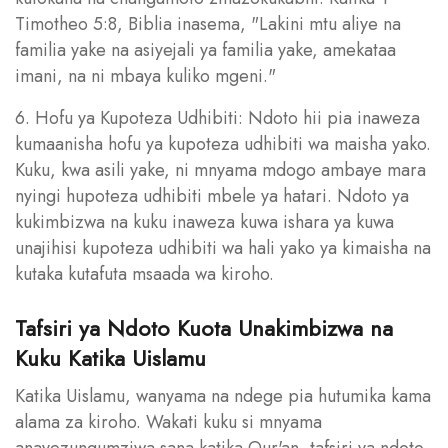
Timotheo 5:8, Biblia inasema, "Lakini mtu aliye na
familia yake na asiyejali ya familia yake, amekataa
imani, na ni mbaya kuliko mgeni."
6. Hofu ya Kupoteza Udhibiti: Ndoto hii pia inaweza
kumaanisha hofu ya kupoteza udhibiti wa maisha yako.
Kuku, kwa asili yake, ni mnyama mdogo ambaye mara
nyingi hupoteza udhibiti mbele ya hatari. Ndoto ya
kukimbizwa na kuku inaweza kuwa ishara ya kuwa
unajihisi kupoteza udhibiti wa hali yako ya kimaisha na
kutaka kutafuta msaada wa kiroho.
Tafsiri ya Ndoto Kuota Unakimbizwa na
Kuku Katika Uislamu
Katika Uislamu, wanyama na ndege pia hutumika kama
alama za kiroho. Wakati kuku si mnyama
anayezungumziwa sana katika Qur'an, tafsiri ya ndoto