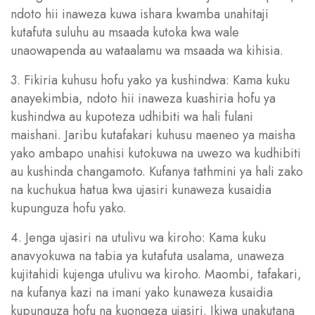
ndoto hii inaweza kuwa ishara kwamba unahitaji
kutafuta suluhu au msaada kutoka kwa wale
unaowapenda au wataalamu wa msaada wa kihisia.
3. Fikiria kuhusu hofu yako ya kushindwa: Kama kuku
anayekimbia, ndoto hii inaweza kuashiria hofu ya
kushindwa au kupoteza udhibiti wa hali fulani
maishani. Jaribu kutafakari kuhusu maeneo ya maisha
yako ambapo unahisi kutokuwa na uwezo wa kudhibiti
au kushinda changamoto. Kufanya tathmini ya hali zako
na kuchukua hatua kwa ujasiri kunaweza kusaidia
kupunguza hofu yako.
4. Jenga ujasiri na utulivu wa kiroho: Kama kuku
anavyokuwa na tabia ya kutafuta usalama, unaweza
kujitahidi kujenga utulivu wa kiroho. Maombi, tafakari,
na kufanya kazi na imani yako kunaweza kusaidia
kupunguza hofu na kuongeza ujasiri. Ikiwa unakutana