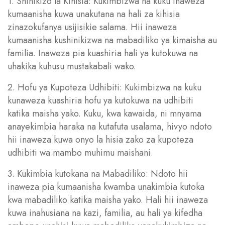
1. Shinikizo la Kihisia: Kukimbizwa na kuku inaweza
kumaanisha kuwa unakutana na hali za kihisia
zinazokufanya usijisikie salama. Hii inaweza
kumaanisha kushinikizwa na mabadiliko ya kimaisha au
familia. Inaweza pia kuashiria hali ya kutokuwa na
uhakika kuhusu mustakabali wako.
2. Hofu ya Kupoteza Udhibiti: Kukimbizwa na kuku
kunaweza kuashiria hofu ya kutokuwa na udhibiti
katika maisha yako. Kuku, kwa kawaida, ni mnyama
anayekimbia haraka na kutafuta usalama, hivyo ndoto
hii inaweza kuwa onyo la hisia zako za kupoteza
udhibiti wa mambo muhimu maishani.
3. Kukimbia kutokana na Mabadiliko: Ndoto hii
inaweza pia kumaanisha kwamba unakimbia kutoka
kwa mabadiliko katika maisha yako. Hali hii inaweza
kuwa inahusiana na kazi, familia, au hali ya kifedha