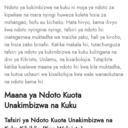
Ndoto ya kukimbizwa na kuku ni moja ya ndoto za
kipekee na mara nyingi huweza kuleta hisia za
mshangao, hofu au kicheko. Hata hivyo, kama ilivyo
kwa ndoto nyingine nyingi, tafsiri ya ndoto hii
inategemea muktadha wa maisha yako, hali ya kiroho,
na hisia zako binafsi. Katika makala hii, tutachunguza
tafsiri ya ndoto ya kukimbizwa na kuku kulingana na
dini ya Kikristo, Uislamu, na kisaikolojia. Tutajikita
katika kuelewa maana ya ndoto hii kwa kila muktadha,
na kutoa ushauri wa kisaikolojia kwa wale wanaokutana
na ndoto kama hii.
Maana ya Ndoto Kuota
Unakimbizwa na Kuku
Tafsiri ya Ndoto Kuota Unakimbizwa na