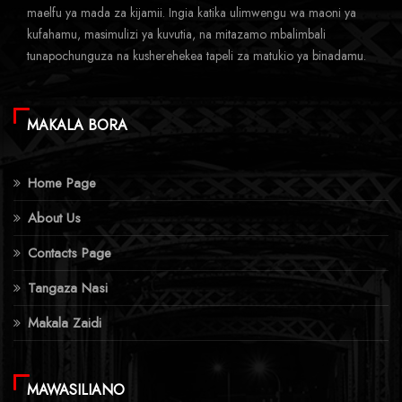
maelfu ya mada za kijamii. Ingia katika ulimwengu wa maoni ya
kufahamu, masimulizi ya kuvutia, na mitazamo mbalimbali
tunapochunguza na kusherehekea tapeli za matukio ya binadamu.
MAKALA BORA
Home Page
About Us
Contacts Page
Tangaza Nasi
Makala Zaidi
MAWASILIANO