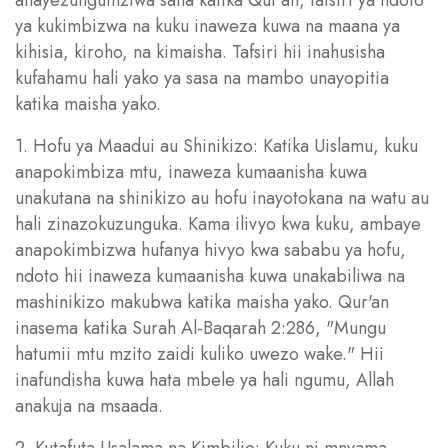
ya kukimbizwa na kuku inaweza kuwa na maana ya
kihisia, kiroho, na kimaisha. Tafsiri hii inahusisha
kufahamu hali yako ya sasa na mambo unayopitia
katika maisha yako.
1. Hofu ya Maadui au Shinikizo: Katika Uislamu, kuku
anapokimbiza mtu, inaweza kumaanisha kuwa
unakutana na shinikizo au hofu inayotokana na watu au
hali zinazokuzunguka. Kama ilivyo kwa kuku, ambaye
anapokimbizwa hufanya hivyo kwa sababu ya hofu,
ndoto hii inaweza kumaanisha kuwa unakabiliwa na
mashinikizo makubwa katika maisha yako. Qur'an
inasema katika Surah Al-Baqarah 2:286, "Mungu
hatumii mtu mzito zaidi kuliko uwezo wake." Hii
inafundisha kuwa hata mbele ya hali ngumu, Allah
anakuja na msaada.
2. Kutafuta Usalama na Kimbilio: Kuku ni mnyama