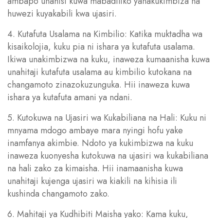
ambapo unahisi kuwa mabadiliko yanakukimbiza na
huwezi kuyakabili kwa ujasiri.
4. Kutafuta Usalama na Kimbilio: Katika muktadha wa
kisaikolojia, kuku pia ni ishara ya kutafuta usalama.
Ikiwa unakimbizwa na kuku, inaweza kumaanisha kuwa
unahitaji kutafuta usalama au kimbilio kutokana na
changamoto zinazokuzunguka. Hii inaweza kuwa
ishara ya kutafuta amani ya ndani.
5. Kutokuwa na Ujasiri wa Kukabiliana na Hali: Kuku ni
mnyama mdogo ambaye mara nyingi hofu yake
inamfanya akimbie. Ndoto ya kukimbizwa na kuku
inaweza kuonyesha kutokuwa na ujasiri wa kukabiliana
na hali zako za kimaisha. Hii inamaanisha kuwa
unahitaji kujenga ujasiri wa kiakili na kihisia ili
kushinda changamoto zako.
6. Mahitaji ya Kudhibiti Maisha yako: Kama kuku,