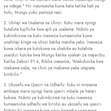
ya ndege." Hii inaonyesha kuwa hata katika hali ya
hofu, Mungu yuko pamoja nasi.
2. Uhitaji wa Usalama na Ulinzi: Kuku mara nyingi
hutafuta kujificha kwa ajili ya usalama. Ndoto ya
kukimbizwa na kuku inaweza kumaanisha kuwa
unahitaji kinga na ulinzi katika maisha yako. Inaweza
kuwa ishara ya kutokuwa na uhakika au kutafuta
usaidizi kutoka kwa Mungu katika nyakati za majaribu.
Katika Zaburi 91:4, Biblia inasema, "Atakufunika kwa
mabawa yake, na chini ya mabawa yake utapata
kimbilio."
3. Ukosefu wa Ujasiri na Udhaifu: Kuku ni mnyama
ambaye mara nyingi hana ujasiri mbele ya hatari
kubwa. Ndoto ya kukimbizwa na kuku inaweza
kumaanisha udhaifu wa kiroho au ukosefu wa ujasiri.
Ndoto hii inaweza kuwa onyo kwamba unapaswa