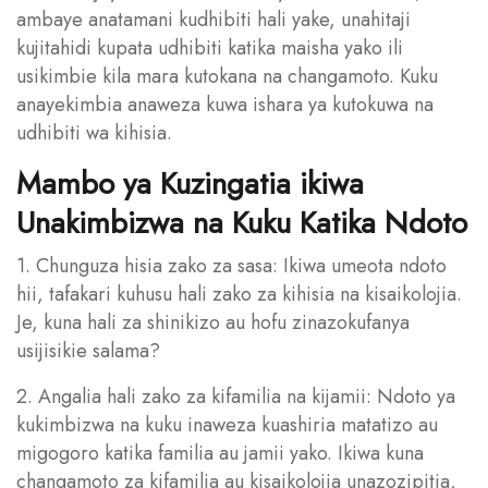
ambaye anatamani kudhibiti hali yake, unahitaji
kujitahidi kupata udhibiti katika maisha yako ili
usikimbie kila mara kutokana na changamoto. Kuku
anayekimbia anaweza kuwa ishara ya kutokuwa na
udhibiti wa kihisia.
Mambo ya Kuzingatia ikiwa
Unakimbizwa na Kuku Katika Ndoto
1. Chunguza hisia zako za sasa: Ikiwa umeota ndoto
hii, tafakari kuhusu hali zako za kihisia na kisaikolojia.
Je, kuna hali za shinikizo au hofu zinazokufanya
usijisikie salama?
2. Angalia hali zako za kifamilia na kijamii: Ndoto ya
kukimbizwa na kuku inaweza kuashiria matatizo au
migogoro katika familia au jamii yako. Ikiwa kuna
changamoto za kifamilia au kisaikolojia unazozipitia,