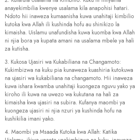
anayekimbilia kwenye usalama kila anapohisi hatari.
Ndoto hii inaweza kumaanisha kuwa unahitaji kimbilio
kutoka kwa Allah ili kushinda hofu au shinikizo la
kimaisha. Uislamu unafundisha kuwa kuomba kwa Allah
ni njia bora ya kupata amani na usalama mbele ya hali
za kutisha.
3. Kukosa Ujasiri wa Kukabiliana na Changamoto:
Kukimbizwa na kuku pia kunaweza kuashiria kutokuwa
na ujasiri wa kukabiliana na changamoto. Hii inaweza
kuwa ishara kwamba unahitaji kuongeza nguvu yako ya
kiroho ili kuwa na uwezo wa kukutana na hali za
kimaisha kwa ujasiri na subira. Kufanya maombi ya
kuongeza ujasiri ni njia nzuri ya kushinda hofu na
kushikilia imani yako.
4. Maombi ya Msaada Kutoka kwa Allah: Katika
Uislamu, ikiwa unaota unakimbizwa na kuku, inaweza