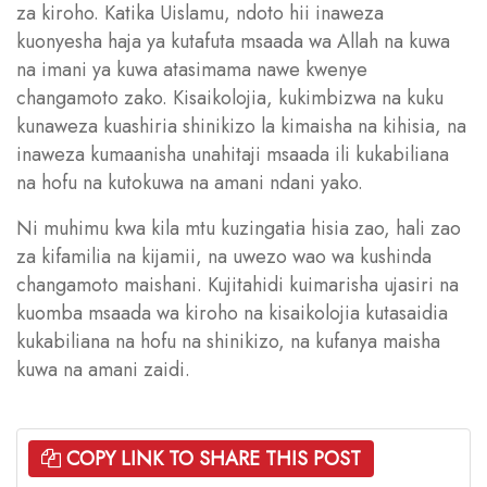
za kiroho. Katika Uislamu, ndoto hii inaweza
kuonyesha haja ya kutafuta msaada wa Allah na kuwa
na imani ya kuwa atasimama nawe kwenye
changamoto zako. Kisaikolojia, kukimbizwa na kuku
kunaweza kuashiria shinikizo la kimaisha na kihisia, na
inaweza kumaanisha unahitaji msaada ili kukabiliana
na hofu na kutokuwa na amani ndani yako.
Ni muhimu kwa kila mtu kuzingatia hisia zao, hali zao
za kifamilia na kijamii, na uwezo wao wa kushinda
changamoto maishani. Kujitahidi kuimarisha ujasiri na
kuomba msaada wa kiroho na kisaikolojia kutasaidia
kukabiliana na hofu na shinikizo, na kufanya maisha
kuwa na amani zaidi.
COPY LINK TO SHARE THIS POST