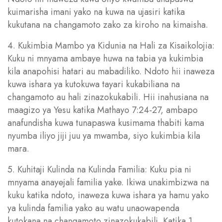
kuimarisha imani yako na kuwa na ujasiri katika
kukutana na changamoto zako za kiroho na kimaisha.
4. Kukimbia Mambo ya Kidunia na Hali za Kisaikolojia:
Kuku ni mnyama ambaye huwa na tabia ya kukimbia
kila anapohisi hatari au mabadiliko. Ndoto hii inaweza
kuwa ishara ya kutokuwa tayari kukabiliana na
changamoto au hali zinazokukabili. Hii inahusiana na
maagizo ya Yesu katika Mathayo 7:24-27, ambapo
anafundisha kuwa tunapaswa kusimama thabiti kama
nyumba iliyo jiji juu ya mwamba, siyo kukimbia kila
mara.
5. Kuhitaji Kulinda na Kulinda Familia: Kuku pia ni
mnyama anayejali familia yake. Ikiwa unakimbizwa na
kuku katika ndoto, inaweza kuwa ishara ya hamu yako
ya kulinda familia yako au watu unaowapenda
kutokana na changamoto zinazokukabili. Katika 1