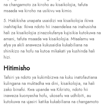
na changamoto za kiroho au kisaikolojia, tafuta
msaada wa kiroho na usikivu wa kimio.
5. Hakikisha unapata usaidizi wa kisaikolojia ikiwa
inahitajika: Ikiwa ndoto hii inaendelea na inahusisha
hali za kisaikolojia zinazokufanya kujisikia kutokuwa na
amani, tafuta msaada wa kisaikolojia. Mtaalamu wa
afya ya akili anaweza kukusaidia kukabiliana na
shinikizo na hofu na kutoa mikakati ya kushinda hali
hizi.
Hitimisho
Tafsiri ya ndoto ya kukimbizwa na kuku inatofautiana
kulingana na muktadha wa dini, kisaikolojia, na hali
zako binafsi. Kwa upande wa Kikristo, ndoto hii
inaweza kuonyesha hofu, ukosefu wa udhibiti, au
kutokuwa na ujasiri katika kukabiliana na changamoto