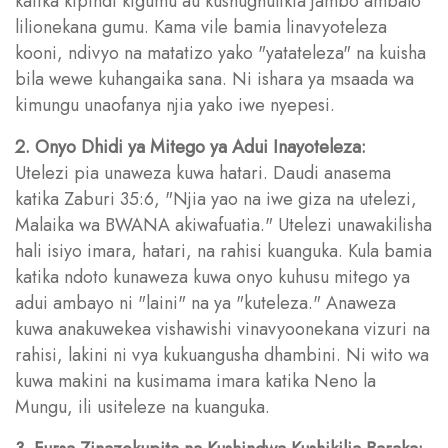
katika kipindi kigumu au kushughulikia jambo ambalo
lilionekana gumu. Kama vile bamia linavyoteleza
kooni, ndivyo na matatizo yako "yatateleza" na kuisha
bila wewe kuhangaika sana. Ni ishara ya msaada wa
kimungu unaofanya njia yako iwe nyepesi.
2. Onyo Dhidi ya Mitego ya Adui Inayoteleza:
Utelezi pia unaweza kuwa hatari. Daudi anasema
katika Zaburi 35:6, "Njia yao na iwe giza na utelezi,
Malaika wa BWANA akiwafuatia." Utelezi unawakilisha
hali isiyo imara, hatari, na rahisi kuanguka. Kula bamia
katika ndoto kunaweza kuwa onyo kuhusu mitego ya
adui ambayo ni "laini" na ya "kuteleza." Anaweza
kuwa anakuwekea vishawishi vinavyoonekana vizuri na
rahisi, lakini ni vya kukuangusha dhambini. Ni wito wa
kuwa makini na kusimama imara katika Neno la
Mungu, ili usiteleze na kuanguka.