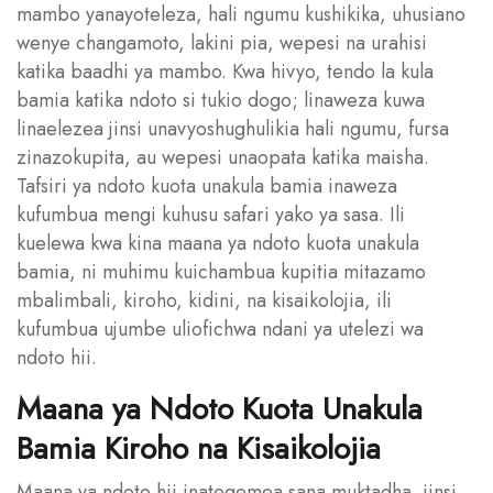
mambo yanayoteleza, hali ngumu kushikika, uhusiano
wenye changamoto, lakini pia, wepesi na urahisi
katika baadhi ya mambo. Kwa hivyo, tendo la kula
bamia katika ndoto si tukio dogo; linaweza kuwa
linaelezea jinsi unavyoshughulikia hali ngumu, fursa
zinazokupita, au wepesi unaopata katika maisha.
Tafsiri ya ndoto kuota unakula bamia inaweza
kufumbua mengi kuhusu safari yako ya sasa. Ili
kuelewa kwa kina maana ya ndoto kuota unakula
bamia, ni muhimu kuichambua kupitia mitazamo
mbalimbali, kiroho, kidini, na kisaikolojia, ili
kufumbua ujumbe uliofichwa ndani ya utelezi wa
ndoto hii.
Maana ya Ndoto Kuota Unakula
Bamia Kiroho na Kisaikolojia
Maana ya ndoto hii inategemea sana muktadha, jinsi