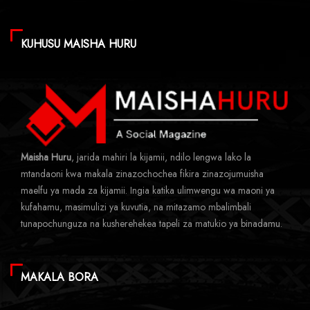
KUHUSU MAISHA HURU
Maisha Huru
, jarida mahiri la kijamii, ndilo lengwa lako la
mtandaoni kwa makala zinazochochea fikira zinazojumuisha
maelfu ya mada za kijamii. Ingia katika ulimwengu wa maoni ya
kufahamu, masimulizi ya kuvutia, na mitazamo mbalimbali
tunapochunguza na kusherehekea tapeli za matukio ya binadamu.
MAKALA BORA