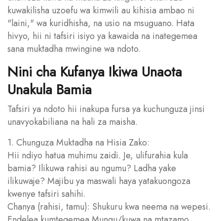
kuwakilisha uzoefu wa kimwili au kihisia ambao ni
"laini," wa kuridhisha, na usio na msuguano. Hata
hivyo, hii ni tafsiri isiyo ya kawaida na inategemea
sana muktadha mwingine wa ndoto.
Nini cha Kufanya Ikiwa Unaota
Unakula Bamia
Tafsiri ya ndoto hii inakupa fursa ya kuchunguza jinsi
unavyokabiliana na hali za maisha.
1. Chunguza Muktadha na Hisia Zako:
Hii ndiyo hatua muhimu zaidi. Je, ulifurahia kula
bamia? Ilikuwa rahisi au ngumu? Ladha yake
ilikuwaje? Majibu ya maswali haya yatakuongoza
kwenye tafsiri sahihi.
Chanya (rahisi, tamu): Shukuru kwa neema na wepesi.
Endelea kumtegemea Mungu/kuwa na mtazamo