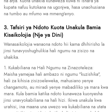
na afya. Kuota unakila kunaweza kuwa ni ishara ya
kupata nafuu kutokana na ugonjwa, hasa unaohusiana
na tumbo au mfumo wa mmeng'enyo.
3. Tafsiri ya Ndoto Kuota Unakula Bamia
Kisaikolojia (Nje ya Dini)
Wanasaikolojia wanaona ndoto hii kama dhihirisho la
jinsi tunavyoshughulikia hali ngumu na zisizo na
uhakika.
1. Kukabiliana na Hali Ngumu na Zinazoteleza:
Maisha yamejaa hali ambazo ni ngumu "kuzishika",
hali za kihisia zisizoeleweka, mahusiano yenye
changamoto, au miradi yenye mabadiliko ya mara kwa
mara. Kula bamia katika ndoto kunaweza kuonyesha
jinsi unavyokabiliana na hali hizi. Ikiwa unakula kwa
urahisi, ina maana una uwezo wa kukabiliana na utata