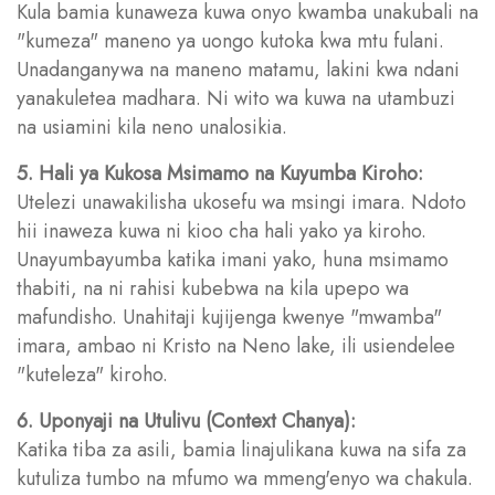
Kula bamia kunaweza kuwa onyo kwamba unakubali na
"kumeza" maneno ya uongo kutoka kwa mtu fulani.
Unadanganywa na maneno matamu, lakini kwa ndani
yanakuletea madhara. Ni wito wa kuwa na utambuzi
na usiamini kila neno unalosikia.
5. Hali ya Kukosa Msimamo na Kuyumba Kiroho:
Utelezi unawakilisha ukosefu wa msingi imara. Ndoto
hii inaweza kuwa ni kioo cha hali yako ya kiroho.
Unayumbayumba katika imani yako, huna msimamo
thabiti, na ni rahisi kubebwa na kila upepo wa
mafundisho. Unahitaji kujijenga kwenye "mwamba"
imara, ambao ni Kristo na Neno lake, ili usiendelee
"kuteleza" kiroho.
6. Uponyaji na Utulivu (Context Chanya):
Katika tiba za asili, bamia linajulikana kuwa na sifa za
kutuliza tumbo na mfumo wa mmeng'enyo wa chakula.