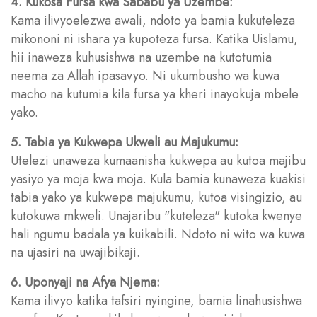
4. Kukosa Fursa kwa Sababu ya Uzembe:
Kama ilivyoelezwa awali, ndoto ya bamia kukuteleza
mikononi ni ishara ya kupoteza fursa. Katika Uislamu,
hii inaweza kuhusishwa na uzembe na kutotumia
neema za Allah ipasavyo. Ni ukumbusho wa kuwa
macho na kutumia kila fursa ya kheri inayokuja mbele
yako.
5. Tabia ya Kukwepa Ukweli au Majukumu:
Utelezi unaweza kumaanisha kukwepa au kutoa majibu
yasiyo ya moja kwa moja. Kula bamia kunaweza kuakisi
tabia yako ya kukwepa majukumu, kutoa visingizio, au
kutokuwa mkweli. Unajaribu "kuteleza" kutoka kwenye
hali ngumu badala ya kuikabili. Ndoto ni wito wa kuwa
na ujasiri na uwajibikaji.
6. Uponyaji na Afya Njema:
Kama ilivyo katika tafsiri nyingine, bamia linahusishwa