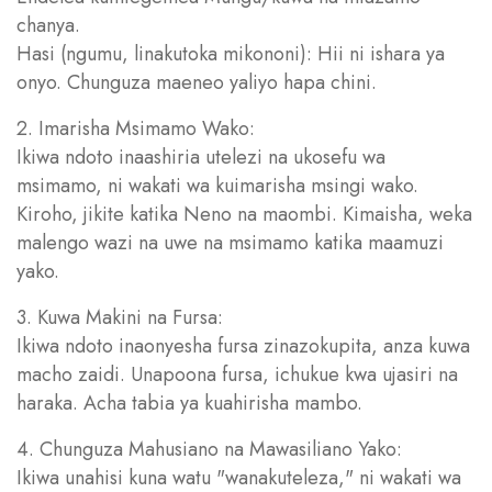
chanya.
Hasi (ngumu, linakutoka mikononi): Hii ni ishara ya
onyo. Chunguza maeneo yaliyo hapa chini.
2. Imarisha Msimamo Wako:
Ikiwa ndoto inaashiria utelezi na ukosefu wa
msimamo, ni wakati wa kuimarisha msingi wako.
Kiroho, jikite katika Neno na maombi. Kimaisha, weka
malengo wazi na uwe na msimamo katika maamuzi
yako.
3. Kuwa Makini na Fursa:
Ikiwa ndoto inaonyesha fursa zinazokupita, anza kuwa
macho zaidi. Unapoona fursa, ichukue kwa ujasiri na
haraka. Acha tabia ya kuahirisha mambo.
4. Chunguza Mahusiano na Mawasiliano Yako:
Ikiwa unahisi kuna watu "wanakuteleza," ni wakati wa