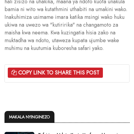
hali zisizo na uhakika, maana ya ndoto kuota unakula
bamia ni wito wa kutathmini uthabiti na umakini wako.
Inakuhimiza usimame imara katika msingi wako huku
ukiwa na uwezo wa "kutiririka" na changamoto za
maisha kwa neema. Kwa kuzingatia hisia zako na
muktadha wa ndoto, utaweza kupata ujumbe wake
muhimu na kuutumia kuboresha safari yako.
COPY LINK TO SHARE THIS POST
MAKALA NYINGINEZO