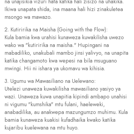
na unajisikia vizuri hata katika hali zisizo na uhakika.
Ikiwa unapata shida, ina maana hali hizi zinakuletea
msongo wa mawazo.
2. Kutiririka na Maisha (Going with the Flow):
Kula bamia kwa urahisi kunaweza kuwakilisha uwezo
wako wa "kutiririka na maisha." Hupingani na
mabadiliko, unakubali mambo jinsi yalivyo, na unapita
katika changamoto kwa wepesi na bila msuguano
mwingi. Hii ni ishara ya ukomavu wa kihisia.
3. Ugumu wa Mawasiliano na Uelewano:
Utelezi unaweza kuwakilisha mawasiliano yasiyo ya
wazi. Unaweza kuwa unapitia kipindi ambapo unahisi
ni vigumu "kumshika" mtu fulani, haeleweki,
anabadilika, au anakwepa mazungumzo muhimu. Kula
bamia kunaweza kuakisi kufadhaika kwako katika
kujaribu kuelewana na mtu huyo.