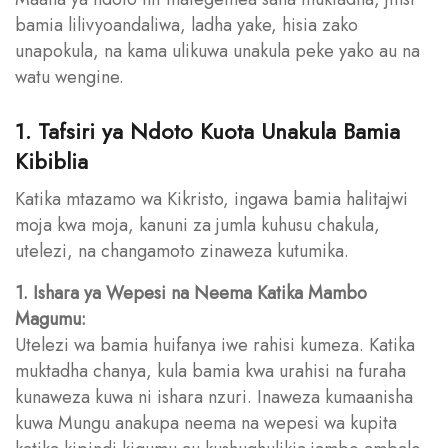
bamia lilivyoandaliwa, ladha yake, hisia zako
unapokula, na kama ulikuwa unakula peke yako au na
watu wengine.
1. Tafsiri ya Ndoto Kuota Unakula Bamia
Kibiblia
Katika mtazamo wa Kikristo, ingawa bamia halitajwi
moja kwa moja, kanuni za jumla kuhusu chakula,
utelezi, na changamoto zinaweza kutumika.
1. Ishara ya Wepesi na Neema Katika Mambo
Magumu:
Utelezi wa bamia huifanya iwe rahisi kumeza. Katika
muktadha chanya, kula bamia kwa urahisi na furaha
kunaweza kuwa ni ishara nzuri. Inaweza kumaanisha
kuwa Mungu anakupa neema na wepesi wa kupita