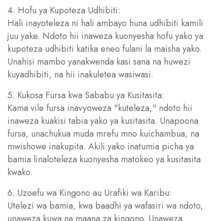
4. Hofu ya Kupoteza Udhibiti:
Hali inayoteleza ni hali ambayo huna udhibiti kamili
juu yake. Ndoto hii inaweza kuonyesha hofu yako ya
kupoteza udhibiti katika eneo fulani la maisha yako.
Unahisi mambo yanakwenda kasi sana na huwezi
kuyadhibiti, na hii inakuletea wasiwasi.
5. Kukosa Fursa kwa Sababu ya Kusitasita:
Kama vile fursa inavyoweza "kuteleza," ndoto hii
inaweza kuakisi tabia yako ya kusitasita. Unapoona
fursa, unachukua muda mrefu mno kuichambua, na
mwishowe inakupita. Akili yako inatumia picha ya
bamia linaloteleza kuonyesha matokeo ya kusitasita
kwako.
6. Uzoefu wa Kingono au Urafiki wa Karibu:
Utelezi wa bamia, kwa baadhi ya wafasiri wa ndoto,
unaweza kuwa na maana za kingono. Unaweza