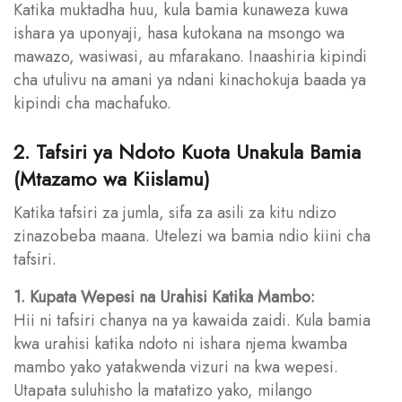
Katika muktadha huu, kula bamia kunaweza kuwa
ishara ya uponyaji, hasa kutokana na msongo wa
mawazo, wasiwasi, au mfarakano. Inaashiria kipindi
cha utulivu na amani ya ndani kinachokuja baada ya
kipindi cha machafuko.
2. Tafsiri ya Ndoto Kuota Unakula Bamia
(Mtazamo wa Kiislamu)
Katika tafsiri za jumla, sifa za asili za kitu ndizo
zinazobeba maana. Utelezi wa bamia ndio kiini cha
tafsiri.
1. Kupata Wepesi na Urahisi Katika Mambo:
Hii ni tafsiri chanya na ya kawaida zaidi. Kula bamia
kwa urahisi katika ndoto ni ishara njema kwamba
mambo yako yatakwenda vizuri na kwa wepesi.
Utapata suluhisho la matatizo yako, milango