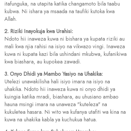
itafunguka, na utapita katika changamoto bila taabu
kubwa. Ni ishara ya msaada na taufiki kutoka kwa
Allah.
2. Riziki Inayokuja kwa Urahisi:
Ndoto hii inaweza kuwa ni bishara ya kupata riziki au
mali kwa njia rahisi na isiyo na vikwazo vingi. Inaweza
kuwa ni kupata kazi bila ushindani mkubwa, kufanikiwa
kwa biashara, au kupokea zawadi.
3. Onyo Dhidi ya Mambo Yasiyo na Uhakika:
Utelezi unawakilisha hali isiyo imara na isiyo na
uhakika. Ndoto hii inaweza kuwa ni onyo dhidi ya
kuingia katika mradi, biashara, au uhusiano ambao
hauna msingi imara na unaweza "kuteleza" na
kukuletea hasara. Ni wito wa kufanya utafiti wa kina na
kuwa na uhakika kabla ya kuchukua hatua.