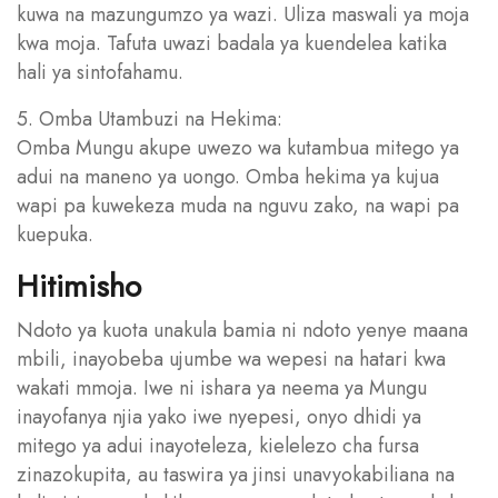
kuwa na mazungumzo ya wazi. Uliza maswali ya moja
kwa moja. Tafuta uwazi badala ya kuendelea katika
hali ya sintofahamu.
5. Omba Utambuzi na Hekima:
Omba Mungu akupe uwezo wa kutambua mitego ya
adui na maneno ya uongo. Omba hekima ya kujua
wapi pa kuwekeza muda na nguvu zako, na wapi pa
kuepuka.
Hitimisho
Ndoto ya kuota unakula bamia ni ndoto yenye maana
mbili, inayobeba ujumbe wa wepesi na hatari kwa
wakati mmoja. Iwe ni ishara ya neema ya Mungu
inayofanya njia yako iwe nyepesi, onyo dhidi ya
mitego ya adui inayoteleza, kielelezo cha fursa
zinazokupita, au taswira ya jinsi unavyokabiliana na