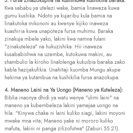
3. Fursa Zinazokupita na Kushindwa Kushikilia Baraka:
Kwa sababu ya utelezi wake, bamia linaweza kuwa
gumu kushika. Ndoto ya kujaribu kula bamia na
linakutoka mikononi au kwenye kijiko inaweza
kuashiria kuwa unapoteza fursa muhimu. Baraka
zinakuja mbele yako, lakini kwa namna fulani
"zinakuteleza" na hukuzishika. Hii inaweza
kusababishwa na uzembe, kutokuwa makini, au
shambulio la kiroho linalolenga kukuibia baraka zako
kabla hazijakufikia. Unahitaji kuomba Mungu akupe
hekima ya kutambua na kushikilia fursa anazokupa.
4. Maneno Laini na Ya Uongo (Maneno ya Kuteleza):
Biblia inaonya dhidi ya watu wenye "ulimi laini" na
maneno ya kubembeleza lakini yamejaa uongo na
hila. "Kinywa chake ni laini kuliko siagi, lakini moyoni
mwake mna vita; Maneno yake ni mororo kuliko
mafuta, lakini ni panga zilizofutwa" (Zaburi 55:21).