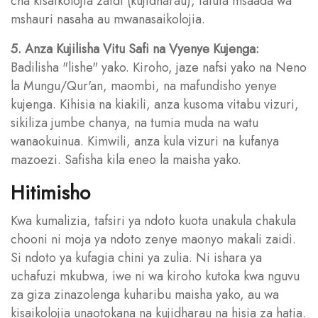
cha kisaikolojia zaidi (kujidharau), tafuta msaada wa
mshauri nasaha au mwanasaikolojia.
5. Anza Kujilisha Vitu Safi na Vyenye Kujenga:
Badilisha "lishe" yako. Kiroho, jaze nafsi yako na Neno
la Mungu/Qur'an, maombi, na mafundisho yenye
kujenga. Kihisia na kiakili, anza kusoma vitabu vizuri,
sikiliza jumbe chanya, na tumia muda na watu
wanaokuinua. Kimwili, anza kula vizuri na kufanya
mazoezi. Safisha kila eneo la maisha yako.
Hitimisho
Kwa kumalizia, tafsiri ya ndoto kuota unakula chakula
chooni ni moja ya ndoto zenye maonyo makali zaidi.
Si ndoto ya kufagia chini ya zulia. Ni ishara ya
uchafuzi mkubwa, iwe ni wa kiroho kutoka kwa nguvu
za giza zinazolenga kuharibu maisha yako, au wa
kisaikolojia unaotokana na kujidharau na hisia za hatia.