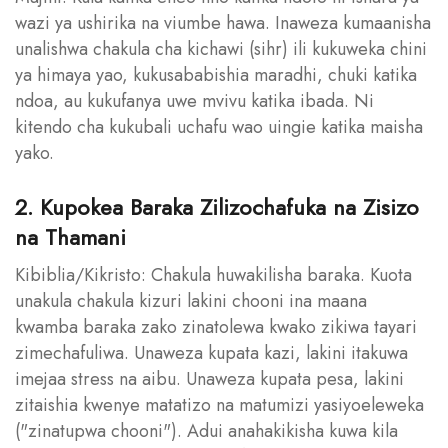
wazi ya ushirika na viumbe hawa. Inaweza kumaanisha
unalishwa chakula cha kichawi (sihr) ili kukuweka chini
ya himaya yao, kukusababishia maradhi, chuki katika
ndoa, au kukufanya uwe mvivu katika ibada. Ni
kitendo cha kukubali uchafu wao uingie katika maisha
yako.
2. Kupokea Baraka Zilizochafuka na Zisizo
na Thamani
Kibiblia/Kikristo: Chakula huwakilisha baraka. Kuota
unakula chakula kizuri lakini chooni ina maana
kwamba baraka zako zinatolewa kwako zikiwa tayari
zimechafuliwa. Unaweza kupata kazi, lakini itakuwa
imejaa stress na aibu. Unaweza kupata pesa, lakini
zitaishia kwenye matatizo na matumizi yasiyoeleweka
("zinatupwa chooni"). Adui anahakikisha kuwa kila