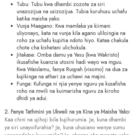
Tubu: Tubu kwa dhambi zozote za siri
unazozijua na usizozijua. Tubia kuruhusu uchafu
katika maisha yako.
Vunja Maagano: Kwa mamlaka ya kiimani
uliyonayo, kata na vunja kila agano uliloingia na
roho za uchafu kupitia ndoto hiyo. Kataa chakula
chote cha kishetani ulichokula.
Jitakase: Omba damu ya Yesu (kwa Wakristo)
ikusafishe kuanzia utosini hadi wayo wa mguu.
Kwa Waislamu, fanya Ruqyah (visomo) na dua za
kujikinga na athari za uchawi na majini.
Funga: Kufunga ni njia yenye nguvu ya kusafisha
roho na mwili na kuimarisha nguvu za kiroho
dhidi ya adui.
2. Fanya Tathmini ya Ukweli na ya Kina ya Maisha Yako:
Kaa chini na ujihoji bila kujihurumia. Je, kuna dhambi
ya siri unayoifurahia? Je, kuna uhusiano wenye sumu