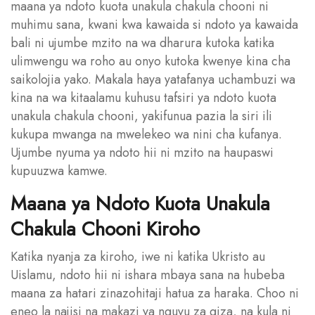
maana ya ndoto kuota unakula chakula chooni ni
muhimu sana, kwani kwa kawaida si ndoto ya kawaida
bali ni ujumbe mzito na wa dharura kutoka katika
ulimwengu wa roho au onyo kutoka kwenye kina cha
saikolojia yako. Makala haya yatafanya uchambuzi wa
kina na wa kitaalamu kuhusu tafsiri ya ndoto kuota
unakula chakula chooni, yakifunua pazia la siri ili
kukupa mwanga na mwelekeo wa nini cha kufanya.
Ujumbe nyuma ya ndoto hii ni mzito na haupaswi
kupuuzwa kamwe.
Maana ya Ndoto Kuota Unakula
Chakula Chooni Kiroho
Katika nyanja za kiroho, iwe ni katika Ukristo au
Uislamu, ndoto hii ni ishara mbaya sana na hubeba
maana za hatari zinazohitaji hatua za haraka. Choo ni
eneo la najisi na makazi ya nguvu za giza, na kula ni