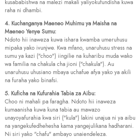
kusababishwa na malezi makali yaliyokufundisha kuwa
raha ni dhambi.
4. Kuchanganya Maeneo Muhimu ya Maisha na
Maeneo Yenye Sumu:
Ndoto hii inaweza kuwa ishara kwamba umeruhusu
mipaka yako ivunjwe. Kwa mfano, unaruhusu stress na
sumu ya kazi ("choo") iingilie na kuharibu muda wako
wa familia na chakula cha jioni ("chakula"). Au
unaruhusu uhusiano mbaya uchafue afya yako ya akili
na furaha yako binafsi.
5. Kuficha na Kufurahia Tabia za Aibu:
Choo ni mahali pa faragha. Ndoto hii inaweza
kumaanisha kuwa kuna tabia au mawazo
unayoyafurahia kwa siri ("kula") lakini unajua ni ya aibu
na yangekufedhehesha kama yangejulikana hadharani.
Ni siri yako "chafu" ambayo unaiendeleza.