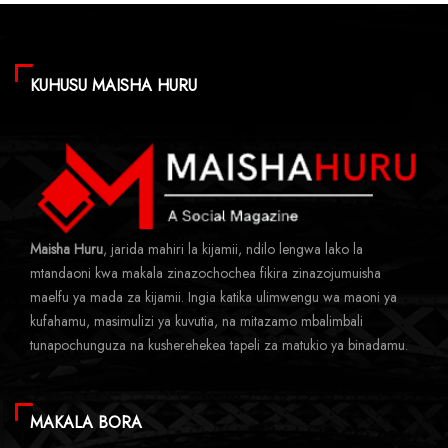
KUHUSU MAISHA HURU
Maisha Huru
, jarida mahiri la kijamii, ndilo lengwa lako la
mtandaoni kwa makala zinazochochea fikira zinazojumuisha
maelfu ya mada za kijamii. Ingia katika ulimwengu wa maoni ya
kufahamu, masimulizi ya kuvutia, na mitazamo mbalimbali
tunapochunguza na kusherehekea tapeli za matukio ya binadamu.
MAKALA BORA