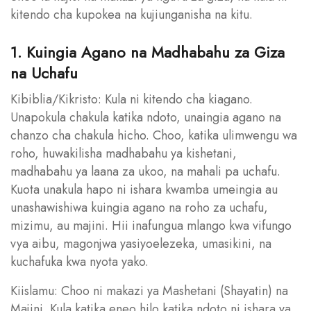
kitendo cha kupokea na kujiunganisha na kitu.
1. Kuingia Agano na Madhabahu za Giza
na Uchafu
Kibiblia/Kikristo: Kula ni kitendo cha kiagano.
Unapokula chakula katika ndoto, unaingia agano na
chanzo cha chakula hicho. Choo, katika ulimwengu wa
roho, huwakilisha madhabahu ya kishetani,
madhabahu ya laana za ukoo, na mahali pa uchafu.
Kuota unakula hapo ni ishara kwamba umeingia au
unashawishiwa kuingia agano na roho za uchafu,
mizimu, au majini. Hii inafungua mlango kwa vifungo
vya aibu, magonjwa yasiyoelezeka, umasikini, na
kuchafuka kwa nyota yako.
Kiislamu: Choo ni makazi ya Mashetani (Shayatin) na
Majini. Kula katika eneo hilo katika ndoto ni ishara ya