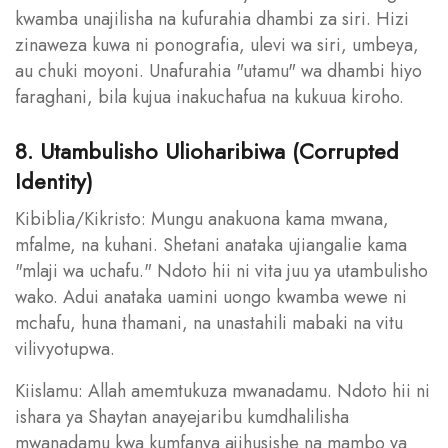
kwamba unajilisha na kufurahia dhambi za siri. Hizi
zinaweza kuwa ni ponografia, ulevi wa siri, umbeya,
au chuki moyoni. Unafurahia "utamu" wa dhambi hiyo
faraghani, bila kujua inakuchafua na kukuua kiroho.
8. Utambulisho Ulioharibiwa (Corrupted
Identity)
Kibiblia/Kikristo: Mungu anakuona kama mwana,
mfalme, na kuhani. Shetani anataka ujiangalie kama
"mlaji wa uchafu." Ndoto hii ni vita juu ya utambulisho
wako. Adui anataka uamini uongo kwamba wewe ni
mchafu, huna thamani, na unastahili mabaki na vitu
vilivyotupwa.
Kiislamu: Allah amemtukuza mwanadamu. Ndoto hii ni
ishara ya Shaytan anayejaribu kumdhalilisha
mwanadamu kwa kumfanya ajihusishe na mambo ya