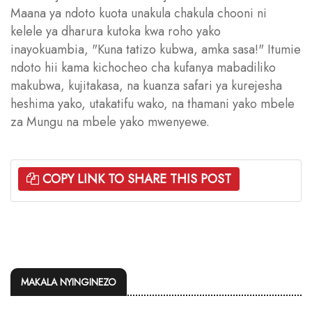
Maana ya ndoto kuota unakula chakula chooni ni
kelele ya dharura kutoka kwa roho yako
inayokuambia, "Kuna tatizo kubwa, amka sasa!" Itumie
ndoto hii kama kichocheo cha kufanya mabadiliko
makubwa, kujitakasa, na kuanza safari ya kurejesha
heshima yako, utakatifu wako, na thamani yako mbele
za Mungu na mbele yako mwenyewe.
COPY LINK TO SHARE THIS POST
MAKALA NYINGINEZO