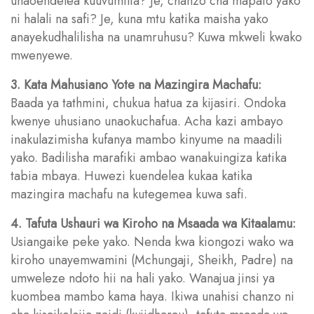
unaoendelea kuuvumilia? Je, chanzo cha mapato yako
ni halali na safi? Je, kuna mtu katika maisha yako
anayekudhalilisha na unamruhusu? Kuwa mkweli kwako
mwenyewe.
3. Kata Mahusiano Yote na Mazingira Machafu:
Baada ya tathmini, chukua hatua za kijasiri. Ondoka
kwenye uhusiano unaokuchafua. Acha kazi ambayo
inakulazimisha kufanya mambo kinyume na maadili
yako. Badilisha marafiki ambao wanakuingiza katika
tabia mbaya. Huwezi kuendelea kukaa katika
mazingira machafu na kutegemea kuwa safi.
4. Tafuta Ushauri wa Kiroho na Msaada wa Kitaalamu:
Usiangaike peke yako. Nenda kwa kiongozi wako wa
kiroho unayemwamini (Mchungaji, Sheikh, Padre) na
umweleze ndoto hii na hali yako. Wanajua jinsi ya
kuombea mambo kama haya. Ikiwa unahisi chanzo ni