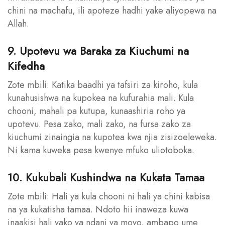
chini na machafu, ili apoteze hadhi yake aliyopewa na
Allah.
9. Upotevu wa Baraka za Kiuchumi na
Kifedha
Zote mbili: Katika baadhi ya tafsiri za kiroho, kula
kunahusishwa na kupokea na kufurahia mali. Kula
chooni, mahali pa kutupa, kunaashiria roho ya
upotevu. Pesa zako, mali zako, na fursa zako za
kiuchumi zinaingia na kupotea kwa njia zisizoeleweka.
Ni kama kuweka pesa kwenye mfuko uliotoboka.
10. Kukubali Kushindwa na Kukata Tamaa
Zote mbili: Hali ya kula chooni ni hali ya chini kabisa
na ya kukatisha tamaa. Ndoto hii inaweza kuwa
inaakisi hali yako ya ndani ya moyo, ambapo ume