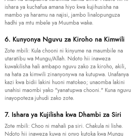
ishara ya kuchafua amana hiyo kwa kujihusisha na
mambo ya haramu na najisi, jambo linalopunguza
hadhi ya mtu mbele ya Muumba wake.
6. Kunyonya Nguvu za Kiroho na Kimwili
Zote mbili: Kula chooni ni kinyume na maumbile na
utaratibu wa Mungu/Allah. Ndoto hii inaweza
kuwakilisha hali ambapo nguvu zako za kiroho, akili,
na hata za kimwili zinanyonywa na kutupwa. Unafanya
kazi kwa bidii lakini huoni matokeo; unaomba lakini
unahisi maombi yako "yanatupwa chooni." Kuna nguvu
inayopoteza juhudi zako zote.
7. Ishara ya Kujilisha kwa Dhambi za Siri
Zote mbili: Choo ni mahali pa siri. Chakula ni lishe.
Ndoto hii inaweza kuwa ni onyo kutoka kwa Mungu