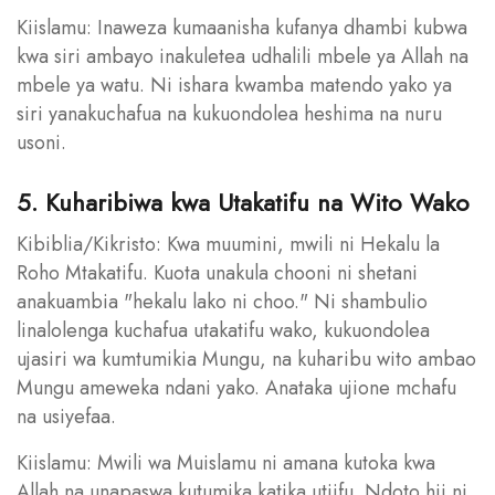
Kiislamu: Inaweza kumaanisha kufanya dhambi kubwa
kwa siri ambayo inakuletea udhalili mbele ya Allah na
mbele ya watu. Ni ishara kwamba matendo yako ya
siri yanakuchafua na kukuondolea heshima na nuru
usoni.
5. Kuharibiwa kwa Utakatifu na Wito Wako
Kibiblia/Kikristo: Kwa muumini, mwili ni Hekalu la
Roho Mtakatifu. Kuota unakula chooni ni shetani
anakuambia "hekalu lako ni choo." Ni shambulio
linalolenga kuchafua utakatifu wako, kukuondolea
ujasiri wa kumtumikia Mungu, na kuharibu wito ambao
Mungu ameweka ndani yako. Anataka ujione mchafu
na usiyefaa.
Kiislamu: Mwili wa Muislamu ni amana kutoka kwa
Allah na unapaswa kutumika katika utiifu. Ndoto hii ni