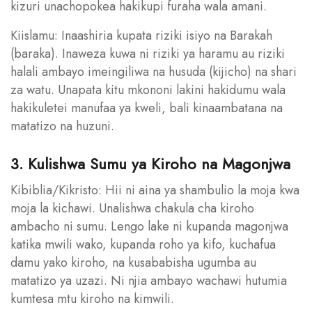
kizuri unachopokea hakikupi furaha wala amani.
Kiislamu: Inaashiria kupata riziki isiyo na Barakah
(baraka). Inaweza kuwa ni riziki ya haramu au riziki
halali ambayo imeingiliwa na husuda (kijicho) na shari
za watu. Unapata kitu mkononi lakini hakidumu wala
hakikuletei manufaa ya kweli, bali kinaambatana na
matatizo na huzuni.
3. Kulishwa Sumu ya Kiroho na Magonjwa
Kibiblia/Kikristo: Hii ni aina ya shambulio la moja kwa
moja la kichawi. Unalishwa chakula cha kiroho
ambacho ni sumu. Lengo lake ni kupanda magonjwa
katika mwili wako, kupanda roho ya kifo, kuchafua
damu yako kiroho, na kusababisha ugumba au
matatizo ya uzazi. Ni njia ambayo wachawi hutumia
kumtesa mtu kiroho na kimwili.