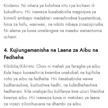
Kiislamu: Ni ishara ya kulishwa vitu vya kichawi ili
kukudhuru. Hii inaweza kusababisha magonjwa ya
kimwili ambayo madaktari wanashindwa kuyatambua,
hisia za hofu, wasiwasi, na ndoto mbaya zinazojirudia.
Ni alama ya kuwa umelengwa na maadui wanaotumia
uchawi.
4. Kujiungamanisha na Laana za Aibu na
Fedheha
Kibiblia/Kikristo: Choo ni mahali pa faragha ya aibu.
Kula hapo kunaashiria kwamba unakubali na kujilisha
roho ya aibu na fedheha. Hii itasababisha wewe
kudharauliwa, kushushwa hadhi, na kufedheheshwa
hadharani. Kila unalojaribu kulifanya kwa uzuri litaishia
kwenye aibu. Hii inaweza kuwa ni matokeo ya laana
za vizazi zilizohusiana na dhambi za aibu.