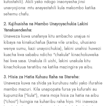
kutostahili). Akili yako ndogo inaonyesha jinsi
unavyojiona: mtu anayestahili kula makombo katika
sehemu chafu.
2. Kujihusisha na Mambo Unayoyachukia Lakini
Yanakuendesha:
Unaweza kuwa unafanya kitu ambacho unajua ni
kibaya na kinakuchafua (kama vile uraibu, uhusiano
wenye sumu, kazi unayoichukia), lakini unahisi huwezi
kuacha kwa sababu ndicho "chakula" kinachokuweka
hai kwa sasa. Unakula ili uishi, lakini unakula kitu
kinachokuua taratibu na katika mazingira ya aibu.
3. Hisia za Hatia Kuhusu Raha na Starehe:
Unaweza kuwa na shida ya kuruhusu nafsi yako ifurahie
mambo mazuri. Kila unapopata fursa ya kufurahi au
kupumzika ("kula"), mara moja hisia za hatia na aibu
("choo") huingia na kuharibu raha hiyo. Hii inaweza