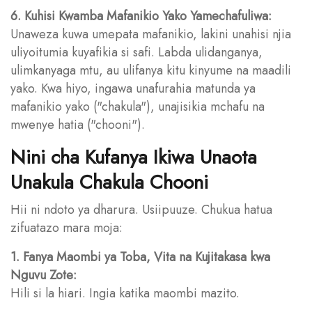
6. Kuhisi Kwamba Mafanikio Yako Yamechafuliwa:
Unaweza kuwa umepata mafanikio, lakini unahisi njia
uliyoitumia kuyafikia si safi. Labda ulidanganya,
ulimkanyaga mtu, au ulifanya kitu kinyume na maadili
yako. Kwa hiyo, ingawa unafurahia matunda ya
mafanikio yako ("chakula"), unajisikia mchafu na
mwenye hatia ("chooni").
Nini cha Kufanya Ikiwa Unaota
Unakula Chakula Chooni
Hii ni ndoto ya dharura. Usiipuuze. Chukua hatua
zifuatazo mara moja:
1. Fanya Maombi ya Toba, Vita na Kujitakasa kwa
Nguvu Zote:
Hili si la hiari. Ingia katika maombi mazito.