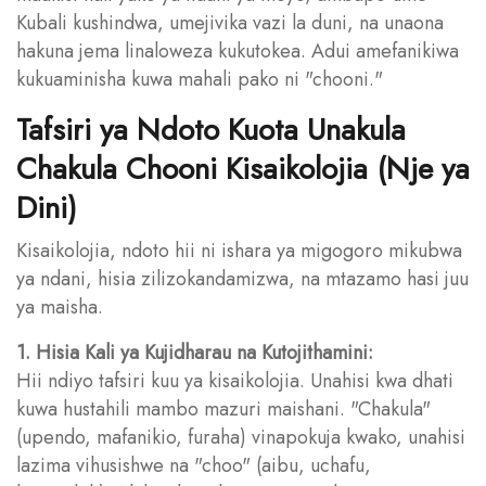
Kubali kushindwa, umejivika vazi la duni, na unaona
hakuna jema linaloweza kukutokea. Adui amefanikiwa
kukuaminisha kuwa mahali pako ni "chooni."
Tafsiri ya Ndoto Kuota Unakula
Chakula Chooni Kisaikolojia (Nje ya
Dini)
Kisaikolojia, ndoto hii ni ishara ya migogoro mikubwa
ya ndani, hisia zilizokandamizwa, na mtazamo hasi juu
ya maisha.
1. Hisia Kali ya Kujidharau na Kutojithamini:
Hii ndiyo tafsiri kuu ya kisaikolojia. Unahisi kwa dhati
kuwa hustahili mambo mazuri maishani. "Chakula"
(upendo, mafanikio, furaha) vinapokuja kwako, unahisi
lazima vihusishwe na "choo" (aibu, uchafu,